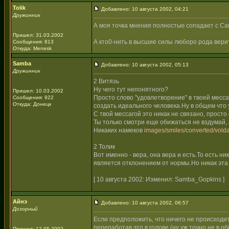
Tolik
Добавлено: 10 августа 2002, 04:21
Дружинник
А моя точка мнения полностью сопадает с Са
Пришел: 31.03.2002
А кто0-нить в высшие силы люборо рода вери
Сообщения: 813
Откуда: Menesk
Samba
Добавлено: 10 августа 2002, 05:13
Дружинник
2 Витязь
Ну чего тут непонятного?
Пришел: 10.03.2002
Просто слово "удовлетворение" в твоей месс
Сообщения: 922
Откуда: Донецк
создать идеального человека.Ну в общем что 
С твой мессагой это никак не связано, прост
Ты только смотри еще обижаться не вздумай, 
Никаких намеков
images/smiles/converted/volda
2 Толик
Вот именно - вера, она вера и есть.То есть н
является отклонением от нормы.Но никак эта 
[ 10 августа 2002: Изменил: Samba_Gopkins ]
Айнэ
Добавлено: 10 августа 2002, 06:57
Дозорный
Если предположить, что ничего не происходи
переработав это в голове (ну уж точно не в 
Пришел: 12.05.2002