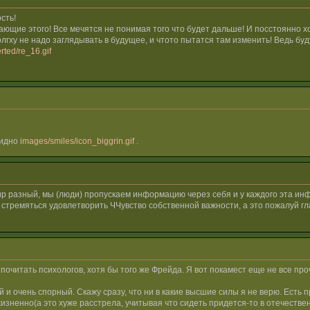
сть!
щие этого! Все мечятся не понимая того что будет дальше! И посстоянно хот
олгху не надо заглядывать в будущее, и чтото пытатся там изменить! Ведь б
rted/re_16.gif
бидно
images/smiles/icon_biggrin.gif
.
мир разный, мы (люди) пропускаем информацию через себя и у каждого эта ин
 стремяться удовлетворить ЧЧувство собственной важности, а это пожалуй гл
о почитать психологов, хотя бы того же Фрейда. Я вот покамест еще не все пр
й и очень спорный. Скажу сразу, что ни в какие высшие силы я не верю. Есть 
жизненно(а это хуже расстрела, учитывая что сидеть придется-то в отечестве