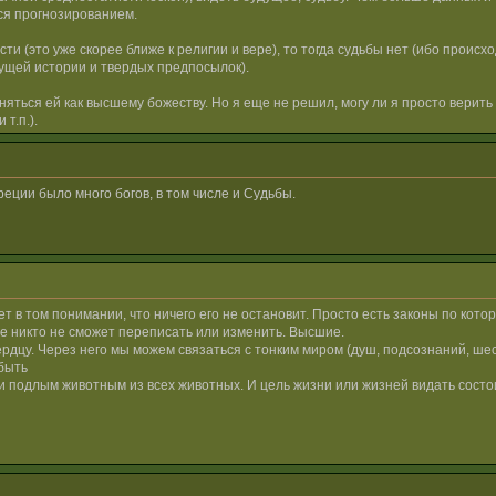
тся прогнозированием.
и (это уже скорее ближе к религии и вере), то тогда судьбы нет (ибо проис
щей истории и твердых предпосылок).
няться ей как высшему божеству. Но я еще не решил, могу ли я просто верить
т.п.).
греции было много богов, в том числе и Судьбы.
жет в том понимании, что ничего его не остановит. Просто есть законы по кот
ые никто не сможет переписать или изменить. Высшие.
ердцу. Через него мы можем связаться с тонким миром (душ, подсознаний, шес
 быть
и подлым животным из всех животных. И цель жизни или жизней видать состо