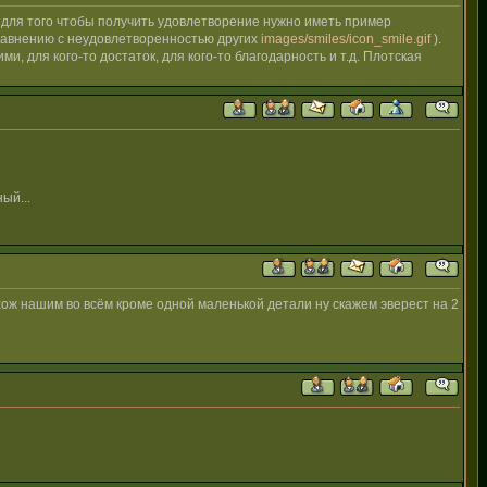
о для того чтобы получить удовлетворение нужно иметь пример
сравнению с неудовлетворенностью других
images/smiles/icon_smile.gif
).
, для кого-то достаток, для кого-то благодарность и т.д. Плотская
ый...
хож нашим во всём кроме одной маленькой детали ну скажем эверест на 2