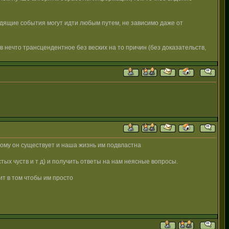
ходящие события могут идти любым путем, не зависимо даже от
 в нечто трансцендентное без веских на то причин (без доказательств,
орому он существует и наша жизнь им подвластна
тых чуств и т д) и получить ответы на нам неясные вопросы.
ит в том чтобы им просто