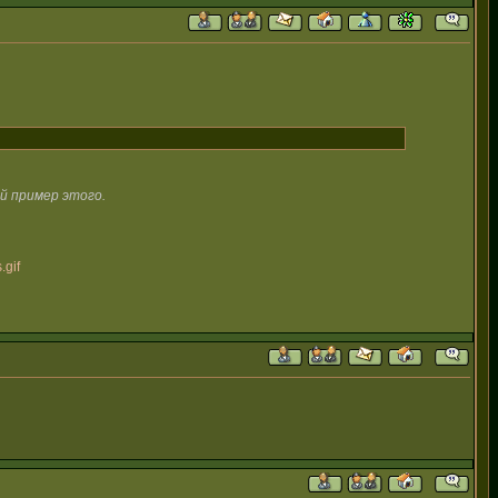
й пример этого.
.gif