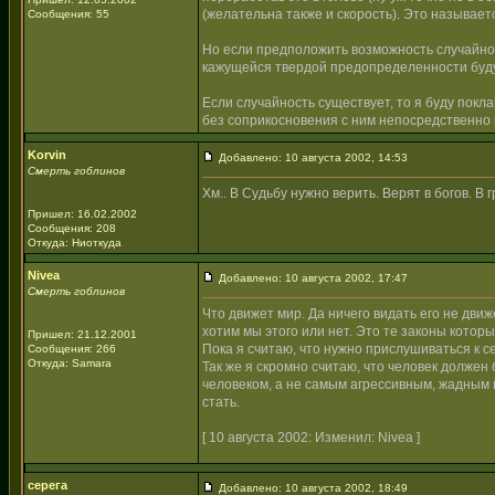
(желательна также и скорость). Это называе
Сообщения: 55
Но если предположить возможность случайност
кажущейся твердой предопределенности буду
Если случайность существует, то я буду покла
без соприкосновения с ним непосредственно и 
Korvin
Добавлено: 10 августа 2002, 14:53
Смерть гоблинов
Хм.. В Судьбу нужно верить. Верят в богов. В 
Пришел: 16.02.2002
Сообщения: 208
Откуда: Ниоткуда
Nivea
Добавлено: 10 августа 2002, 17:47
Смерть гоблинов
Что движет мир. Да ничего видать его не дви
хотим мы этого или нет. Это те законы котор
Пришел: 21.12.2001
Пока я считаю, что нужно прислушиваться к с
Сообщения: 266
Откуда: Samara
Так же я скромно считаю, что человек должен
человеком, а не самым агрессивным, жадным 
стать.
[ 10 августа 2002: Изменил: Nivea ]
серега
Добавлено: 10 августа 2002, 18:49