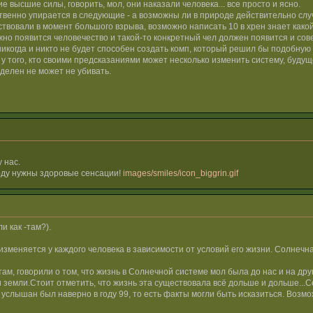
высшие силы, говорить, мол, они наказали человека... все просто и ясно.
бственно упирается в следующие - а возможны ли в природе действительно сл
твовали в момент большого взрыва, возможно написать 10 в хрен знает како
жно появится человечество и такой-то конкретный чел должен появится и сове
никогда и никто не будет способен создать комп, который решил бы подобную 
 того, кто своими предсказаниями может несколько изменить систему, будущее
делен не может не убивать.
 нас.
оду нужны здоровые сенсации!
images/smiles/icon_biggrin.gif
и как -там?).
зменяется у каждого человека в зависимости от условий его жизни. Солнечна
 там, говорили о том, что жизнь в Солнечной системе мол была до нас и на др
и земли.Стоит отметить, что жизнь эта существовала всё дольше и дольше...
но услышан был наверно в году 99, то есть факты могли быть исказиться. Воз