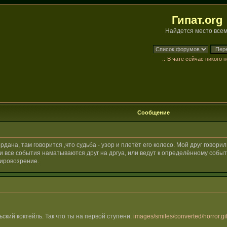
Гипат.org
Найдется место всем
::
В чате сейчас никого н
Сообщение
ана, там говорится ,что судьба - узор и плетёт его колесо. Мой друг говорил
и все события наматываются друг на дргуа, или ведут к определённому событ
мировозрение.
ьский коктейль. Так что ты на первой ступени.
images/smiles/converted/horror.gi