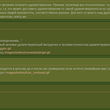
ет желание получить удовлетворение. Причем, поскольку все относительно, т
, т.к. это может доставить удовлетворение от своей удовлетворенности по 
ых людей приоритеты, соответственно разные. Для кого-то власть над другими
оритетах, опять же.
онедельника..."
ный,человек удовлетворенный желудочно и человек полностью удовлетворенн
grin.gif
лось
images/smiles/converted/angel.gif
аходятся в цепочке до и после нас (измерения если хотите) ближайшие мир с
орот
images/smiles/icon_confused.gif