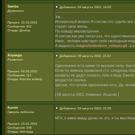
Samba
Добавлено: 09 августа 2002, 16:05
Дружинник
Хм...
Интересный вопрос.Я считаю что судьбы все ж
Пришел: 10.03.2002
строит свою жизнь.
Сообщения: 922
Откуда: Донецк
По поводу мировозрения.
Я считаю,как уже писал раз, что единственно
Имхо , человек чувствует себя свободным когд
А жадность
images/smiles/icon_rolleyes.gif
, а 
Алуандо
Добавлено: 09 августа 2002, 21:07
Разведчик
Однозначно есть какие-то высшие силы. Как и
Если ты живешь правильно (т.е. следуешь обще
Пришел: 04.05.2002
назвать) не дадут попасть тебе в беду. Ежели
Сообщения: 112
Откуда: from the entierty
воздастся сполна.
Щитаю, что сутьба однозначно есть. Да, челов
[ 09 августа 2002: Изменил: Aluando ]
Korvin
Добавлено: 09 августа 2002, 21:50
Смерть гоблинов
МГК, я имею ввиду далко не это, и ты мыслиш
Пришел: 16.02.2002
Сообщения: 208
Откуда: Ниоткуда