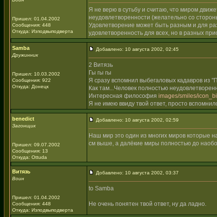
Я не верю в сутьбу и считаю, что миром движ
неудовлетворенности (желательно со стороны
Пришел: 01.04.2002
Удовлетворение может быть разным и для разн
Сообщения: 448
Откуда: Изподвыподверта
удовлетворенность для всех, но в разных при
Samba
Добавлено: 10 августа 2002, 02:45
Дружинник
2 Витязь
Гы гы гы
Пришел: 10.03.2002
Я сразу вспомнил выбегаловых кадавров из "П
Сообщения: 922
Откуда: Донецк
Как там...Человек полностью неудовлетворен
Интересная философия
images/smiles/icon_big
Я не имею ввиду твой ответ, просто вспомни
benedict
Добавлено: 10 августа 2002, 02:59
Загонщик
Наш мир это один из многих миров которые н
см выше, а далёкие миры полностью до наоб
Пришел: 09.07.2002
Сообщения: 13
Откуда: Ottuda
Витязь
Добавлено: 10 августа 2002, 03:37
Воин
to Samba
Пришел: 01.04.2002
Не очень понятен твой ответ, ну да ладно.
Сообщения: 448
Откуда: Изподвыподверта