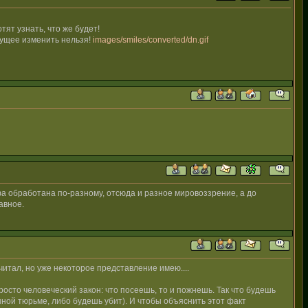
ят узнать, что же будет!
удущее изменить нельзя!
images/smiles/converted/dn.gif
фа обработана по-разному, отсюда и разное мировоззрение, а до
авное.
очитал, но уже некоторое представление имею....
просто человеческий закон: что посеешь, то и пожнешь. Так что будешь
нной тюрьме, либо будешь убит). И чтобы объяснить этот факт