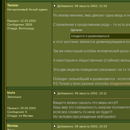
Twister
Добавлено: 09 августа 2002, 21:54
Неторопливый белый админ
По моему мнению, мир двигает одна вещь и о
Пришел: 12.03.2002
Стремление к продолжению рода – то есть в 
Сообщения: 2828
Откуда: Волгоград
Цитата:
плодится и размножаться
и этот инстинкт является доминирующим в по
Так же некоторым особям человеческой расы 
А некоторым и общественная (стайная) жизнь
Эти две модели поведения указывают на то 
Победит сильнейший и размножится - естест
P.S Только у всех разные способы
images/smile
kruts
Добавлено: 09 августа 2002, 23:11
Загонщик
Ващето можно сказать что мира нету!!!
Наш мир это совокупность энергии положител
Пришел: 25.03.2002
если все сложить то ниче не будет!!
Сообщения: 9
Откуда: из Москвы
Но человек при рождении нейтрален!
Витязь
Добавлено: 09 августа 2002, 23:15
Воин