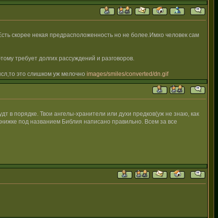
.Есть скорее некая предрасположенность но не более.Имхо человек сам
этому требует долгих рассуждений и разговоров.
ысл,то это слишком уж мелочно
images/smiles/converted/dn.gif
будт в порядке. Твои ангелы-хранители или духи предков(уж не знаю, как
ой книжке под названием Библия написано правильно. Всем за все