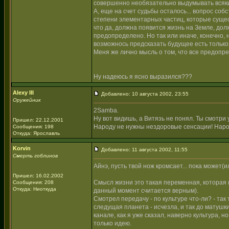
совершенно необязательно выдумывать всякие 
А, еще на счет судьбы осталось... вопрос со
степени элементарных частиц, которые сущес
что да, должна появится жизнь на Земле, дол
предопределено. Но так или иначе, конечно, 
возможнось предсказать будущее есть только у
Меня же лично мысль о том, что все предопре
Ну надеюсь я ясно выразился???
Alexy III
Добавлено: 10 августа 2002, 23:55
Оружейник
2Samba.
Ну вот видишь, а Витязь не понял. Ты смотри у
Пришел: 22.12.2001
Народу не нужны нездоровые сенсации! Нар
Сообщения: 198
Откуда: Ярославль
Korvin
Добавлено: 11 августа 2002, 11:55
Смерть гоблинов
Айнэ, пусть твой нож кромсает... пока может(ил
Пришел: 16.02.2002
Смысл жизни это такая переменная, которая и
Сообщения: 208
Откуда: Ниоткуда
данный момент считается верным).
Смотрел передачу - по культуре что-ли? - так
следущая планета - исчезла, и так до матушк
канале, как я уже сказал, наверно культура, 
только идею.