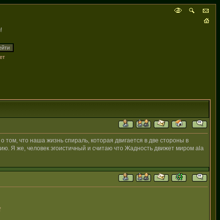
!
ет
 о том, что наша жизнь спираль, которая двигается в две стороны в
ию. Я же, человек эгоистичный и считаю что Жадность движет миром ala
f