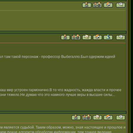
.Был там такой персонаж - профессор Выбегалло.Был одержим идеей
о наш мир устроен гармонично.В то что жадность, жажда власти и прочее
зни тяжело.Не думаю что это намного лучше веры в высшие силы...
ям является судьбой. Таким образом, можно, зная настоящее и прошлое и
 и чем лучше алгоритм обработки информации, тем точнее видение