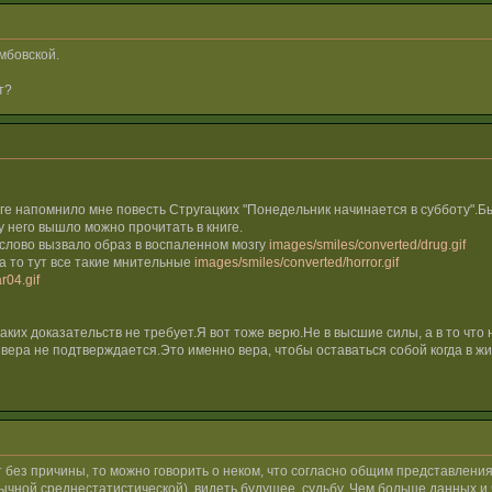
мбовской.
т?
аге напомнило мне повесть Стругацких "Понедельник начинается в субботу"
у него вышло можно прочитать в книге.
о слово вызвало образ в воспаленном мозгу
images/smiles/converted/drug.gif
а то тут все такие мнительные
images/smiles/converted/horror.gif
r04.gif
икаких доказательств не требует.Я вот тоже верю.Не в высшие силы, а в то чт
вера не подтверждается.Это именно вера, чтобы оставаться собой когда в жи
т без причины, то можно говорить о неком, что согласно общим представлени
обычной среднестатистической), видеть будущее, судьбу. Чем больше данных