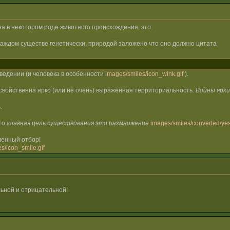
на в некотором роде животного происхождения, это:
каждом существе генетически, природой заложено что оно должно цитата
ведении (и человека в особенности
images/smiles/icon_wink.gif
).
свойственна ярко (или не очень) выраженная территориальность.
Войны ярки
.
что
главная цель существования это размножение
images/smiles/converted/yes
венный отбор!
s/icon_smile.gif
ьной и отрицательной!