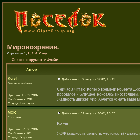
Мировозрение.
Страницы
1
,
2
,
3
,
4
След.
Список форумов
->
Флейм
Автор
Korvin
Добавлено: 09 августа 2002, 15:43
Смерть гоблинов
Сейчас я читаю, Колесо времени Роберта Джорд
пррошлое и будущее, ноходясь в ностоящем, 
Пришел: 16.02.2002
Жадность движет мир. Хочется узнать ваше 
Сообщения: 208
Откуда: Ниоткуда
MGK
Добавлено: 09 августа 2002, 16:05
Охотник
Korvin
Пришел: 04.06.2002
ЖЗЖ (жадность, зависть, жестокость) - дьявол
Сообщения: 62
Откуда: Харьков