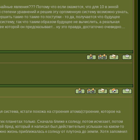
учайные явления??? Потому что если окажется, что для 10 в энной
й степени уравнений и решив эту оргоменную систему возможно узнать,
ршить такие-то такие-то поступки - то да, получается что будущее
систему, так что таким образом будущее не вычислить, а реальная
 которой он предсказывает... ну это правда, достаточно очевидно....
я система, кстати похожа на строения атома(строение, которое на
угих планетах только. Сначала ближе к солнцу, потом исчезает, потом
Сей бред, который я написал был действительно услышан на каком-то
можно жизнь приближалась к солнцу от плутона до земли. Хотя запомнил