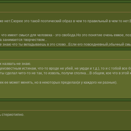
е нет.Скорее это такой поэтический образ в чем то правильный в чем то нет
е что имеет смысл для человека - это свобода.Но это понятие очень емкое, по
а занимается творчеством...
не знаю что ты вкладываешь в это слово...Если его повседневный,обычный см
х назвать-не знаю.
известным истинам, что-то вроде не убей, не укрди и т.д.), то и с тобой все 
 ты сделал чито-то не так, то изволь, получи сполна....В общем, кое что в эт
ек ее может менять, но в некоторых пределах(и у каждого ни разные).
ь стериотипно.