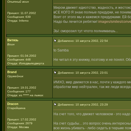
Опытный воин
Миром движет идиотство, жадность, и жестоко
вСЕ КОГО Я знаю полные придурки, не понимаю
Пришел: 11.07.2002
Воит от этого мы и кажемся придурками. Ей б
Сообщения: 639
Откуда: Inferno
Надо бы лечится ребятки!
images/smiles/conve
ЗЫ: сморозил тут чтото полнимаешь...
Витязь
Добавлено: 10 августа 2002, 22:54
Воин
to Samba
Пришел: 01.04.2002
Не читал я эту книжку, поэтому и не понял. О
Сообщения: 448
Откуда: Изподвыподверта
Brand
Добавлено: 10 августа 2002, 23:01
Оружейник
ИМХО, мир движется в нас, почти у каждого 
обработки мир нейтрален, так же люди всегда
Пришел: 19.01.2002
Сообщения: 177
Откуда: из ***** на лыжах
Dracon
Добавлено: 10 августа 2002, 23:29
Старейшина
На счет того, что движет человеком - это над
Пришел: 17.02.2002
На счет судьбы... это вопрос очень интересны
Сообщения: 2679
Откуда: Москва
всю жизнь убивать - либо сидеть в тюрьме по