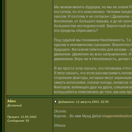
Мы можем менять будущее, но мы не знаем Пу
поступков, но это невозможно. Человек предп
хаосом. И поэтому я не согласен с Драконом
Вселенную, от большого взрыва, и до её окон
большинство исследователей. Вероятный исхо
эти пределы обрисовать?
Под судьбой мы понимаем Неизбежность. Т.е., 
одному и неизменному сценарию. Вероятность
будущего. Фатализм губителен для разума – о
движение. Движение во всех направлениях. И
движением. Вера же в Неизбежность, делает
Я же просто хочу сказать, что поговорка «Чт
Я могу сказать, что если рассматривать погов
сторонние факторы, которые могут коренным 
смерть колхозника, плохая погода, нехватка т
Факторов, влияющих друг на друга, слишком м
исход работы невозможно до того, как она пр
Айнэ
Добавлено: 12 августа 2002, 02:55
Дозорный
2Korvin
Короче... Во имя Муад Диба!
images/smiles/icon
Пришел: 12.05.2002
Сообщения: 55
2Nivea