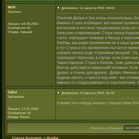
MGK
Добавлено: 12 августа 2002, 09:40
Охотник
Понятия Добра и Зла очень относительны. Бо
Именно Страх порождает все низкие проявлен
Пришел: 04.06.2002
контролем и инстинкт продолжения рода его
Сообщения: 62
Откуда: Харьков
Агрессию к окружающим. Страх перед будущим
счете, порождает неверие в Творца и агресси
Любовь, как редки проявления ее в наше время
и тут Страх и его проявления пытается приня
случаях своего рода "страховым фондом". Т.е. 
порождает Агрессию, в случае если ответная 
Таким образом, Страх и Любовь, тоже довольн
Вектор действий и намерений человека. Если н
других, а точнее для других) - Добро. Именно
Будешь хапать, и грести под себя - все отни
именно это подразумевается под понятием - К
ToEst
Добавлено: 13 августа 2002, 02:30
Зайчатник
А может кто-нибудь знаком с творчеством Лобс
Пришел: 17.07.2002
Сообщения: 18
Откуда: Kazan
Показать сообщения:
Список форумов
->
Флейм