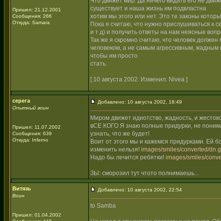
Что движет мир. Да ничего видать его не движ
существует и наша жизнь им подвластна
Пришел: 21.12.2001
хотим мы этого или нет. Это те законы котор
Сообщения: 266
Откуда: Samara
Пока я считаю, что нужно прислушиваться к с
и т д) и получить ответы на нам неясные вопр
Так же я скромно считаю, что человек должен
человеком, а не самым агрессивным, жадным 
чтобы им просто
стать.
[ 10 августа 2002: Изменил: Nivea ]
серега
Добавлено: 10 августа 2002, 18:49
Опытный воин
Миром движет идиотство, жадность, и жестоко
вСЕ КОГО Я знаю полные придурки, не понима
Пришел: 11.07.2002
узнать, что же будет!
Сообщения: 639
Откуда: Inferno
Воит от этого мы и кажемся придурками. Ей б
изменить нельзя!
images/smiles/converted/dn.g
Надо бы лечится ребятки!
images/smiles/conve
ЗЫ: сморозил тут чтото полнимаешь...
Витязь
Добавлено: 10 августа 2002, 22:54
Воин
to Samba
Пришел: 01.04.2002