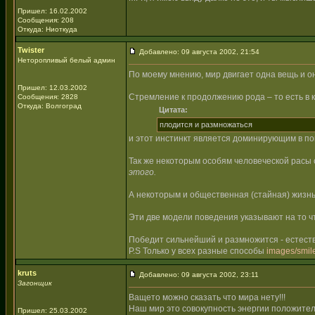
Пришел: 16.02.2002
Сообщения: 208
Откуда: Ниоткуда
Twister
Добавлено: 09 августа 2002, 21:54
Неторопливый белый админ
По моему мнению, мир двигает одна вещь и о
Пришел: 12.03.2002
Стремление к продолжению рода – то есть в 
Сообщения: 2828
Откуда: Волгоград
Цитата:
плодится и размножаться
и этот инстинкт является доминирующим в по
Так же некоторым особям человеческой расы 
этого.
А некоторым и общественная (стайная) жизнь
Эти две модели поведения указывают на то 
Победит сильнейший и размножится - естест
P.S Только у всех разные способы
images/smile
kruts
Добавлено: 09 августа 2002, 23:11
Загонщик
Ващето можно сказать что мира нету!!!
Наш мир это совокупность энергии положител
Пришел: 25.03.2002