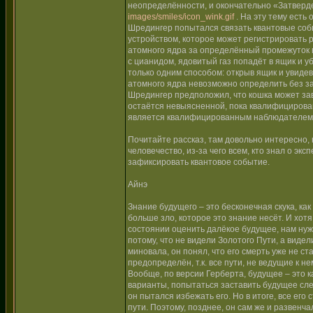
неопределённости, и окончательно «Затвердев
images/smiles/icon_wink.gif
. На эту тему есть
Шредингер попытался связать квантовые соб
устройством, которое может регистрировать 
атомного ядра за определённый промежуток в
с цианидом, ядовитый газ попадёт в ящик и у
только одним способом: открыв ящик и увиде
атомного ядра невозможно определить без за
Шредингер предположил, что кошка может зави
остаётся невыясненной, пока квалифицирован
является квалифицированным наблюдателем
Почитайте рассказ, там довольно интересно, 
человечество, из-за чего всем, кто знал о э
зафиксировать квантовое событие.
Айнэ
Знание будущего – это бесконечная скука, ка
больше зло, которое это знание несёт. И хотя
состоянии оценить далёкое будущее, нам нуж
потому, что не видели Золотого Пути, а видел
миновала, он понял, что его смерть уже не с
предопределён, т.к. все пути, не ведущие к 
Вообще, по версии Герберта, будущее – это к
варианты, попытаться заставить будущее сле
он пытался избежать его. Но в итоге, все его
пути. Поэтому, позднее, он сам же и развенч