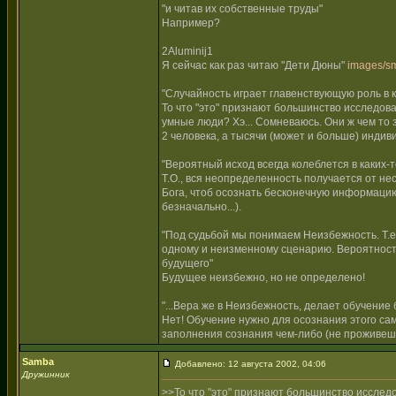
"и читав их собственные труды"
Например?
2Aluminij1
Я сейчас как раз читаю "Дети Дюны"
images/sm
"Случайность играет главенствующую роль в 
То что "это" признают большинство исследов
умные люди? Хэ... Сомневаюсь. Они ж чем то 
2 человека, а тысячи (может и больше) индив
"Вероятный исход всегда колеблется в каких-
Т.О., вся неопределенность получается от не
Бога, чтоб осознать бесконечную информацию 
безначально...).
"Под судьбой мы понимаем Неизбежность. Т.е.,
одному и неизменному сценарию. Вероятность
будущего"
Будущее неизбежно, но не определено!
"...Вера же в Неизбежность, делает обучение 
Нет! Обучение нужно для осознания этого са
заполнения сознания чем-либо (не проживешь
Samba
Добавлено: 12 августа 2002, 04:06
Дружинник
>>То что "это" признают большинство исслед