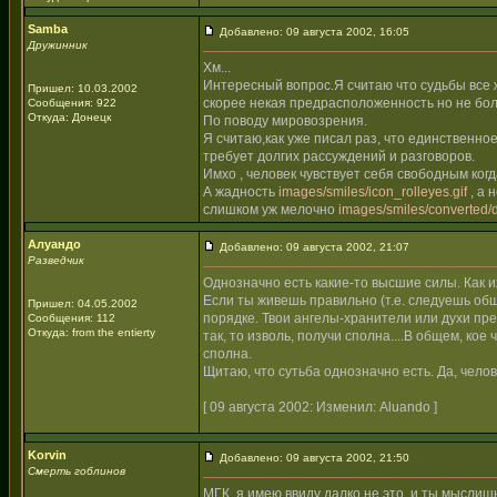
Samba
Добавлено: 09 августа 2002, 16:05
Дружинник
Хм...
Интересный вопрос.Я считаю что судьбы все ж
Пришел: 10.03.2002
скорее некая предрасположенность но не бол
Сообщения: 922
Откуда: Донецк
По поводу мировозрения.
Я считаю,как уже писал раз, что единственно
требует долгих рассуждений и разговоров.
Имхо , человек чувствует себя свободным когд
А жадность
images/smiles/icon_rolleyes.gif
, а 
слишком уж мелочно
images/smiles/converted/d
Алуандо
Добавлено: 09 августа 2002, 21:07
Разведчик
Однозначно есть какие-то высшие силы. Как и
Если ты живешь правильно (т.е. следуешь общеи
Пришел: 04.05.2002
порядке. Твои ангелы-хранители или духи пред
Сообщения: 112
Откуда: from the entierty
так, то изволь, получи сполна....В общем, ко
сполна.
Щитаю, что сутьба однозначно есть. Да, челов
[ 09 августа 2002: Изменил: Aluando ]
Korvin
Добавлено: 09 августа 2002, 21:50
Смерть гоблинов
МГК, я имею ввиду далко не это, и ты мыслиш