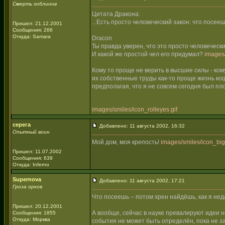
Смерть гоблинов
Цитата Дракона:
...Есть просто человеческий закон: что посеешь
Пришел: 21.12.2001
Сообщения: 266
Откуда: Samara
Dracon
Ты правда уверен, что это просто человеческ
И какой же простой чел его придумал?
images/
Кому то проще не верить в высшие силы - ко
их собственные труды как-то проще жизнь когд
предполагая, что я не совсем сегодня был пл
images/smiles/icon_rolleyes.gif
серега
Добавлено: 11 августа 2002, 16:32
Опытный воин
Мой дом, моя крепость!
images/smiles/icon_bigg
Пришел: 11.07.2002
Сообщения: 639
Откуда: Inferno
Supernova
Добавлено: 11 августа 2002, 17:21
Гроза орков
Что посеешь – потом хрен найдёшь, как я неда
Пришел: 20.12.2001
А вообще, сейчас в науке превалируют идеи н
Сообщения: 1855
Откуда: Морква
события не может быть определён, пока не з