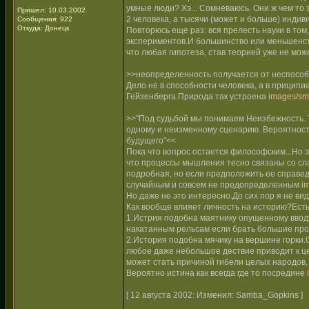
умные люди? Хэ... Сомневаюсь. Они ж чем то 
Пришел: 10.03.2002
2 человека, а тысячи (может и больше) индив
Сообщения: 922
Откуда: Донецк
Повторюсь еще раз: вся прелесть науки в том
экспериментов.И большинство или меньшенств
что любая гипотеза, став теорией уже не мож
>>неопределенность получается от неспособ
Дело не в способности человека, а в прици
Гейзенберга.Природа так устроена
images/smi
>>"Под судьбой мы понимаем Неизбежность. Т.е
одному и неизменному сценарию. Вероятность
будущего"<<
Пока что вопрос остается философским...Но эт
что процессы мышления тесно связаны со сла
подробная, но если предположить ее справед
случайным и совсем не предопределенным
i
Но даже не это интересно.До сих пор я не в
Как вообще влияет личность на историю?Есть
1.Истрия подобна маятнику опущенному ввод
накатанным рельсам если брать большие про
2.История подобна мячику на вершине горки.
любое даже небольшое дествие приводит к це
может стать причиной гибели целых народов, 
Вероятно истина как всегда где то посредине
[ 12 августа 2002: Изменил: Samba_Gopkins ]