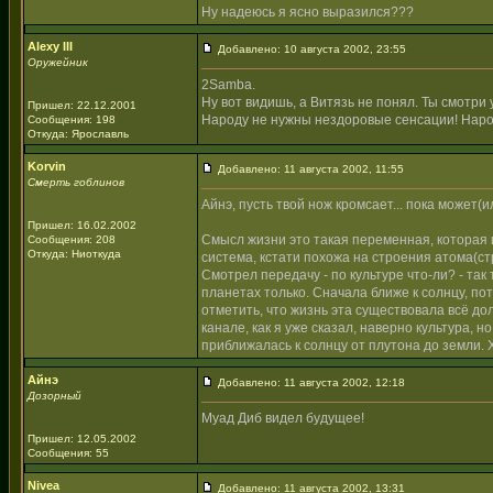
Ну надеюсь я ясно выразился???
Alexy III
Добавлено: 10 августа 2002, 23:55
Оружейник
2Samba.
Ну вот видишь, а Витязь не понял. Ты смотри у
Пришел: 22.12.2001
Народу не нужны нездоровые сенсации! Нар
Сообщения: 198
Откуда: Ярославль
Korvin
Добавлено: 11 августа 2002, 11:55
Смерть гоблинов
Айнэ, пусть твой нож кромсает... пока может(ил
Пришел: 16.02.2002
Смысл жизни это такая переменная, которая 
Сообщения: 208
Откуда: Ниоткуда
система, кстати похожа на строения атома(с
Смотрел передачу - по культуре что-ли? - так
планетах только. Сначала ближе к солнцу, по
отметить, что жизнь эта существовала всё до
канале, как я уже сказал, наверно культура, 
приближалась к солнцу от плутона до земли. 
Айнэ
Добавлено: 11 августа 2002, 12:18
Дозорный
Муад Диб видел будущее!
Пришел: 12.05.2002
Сообщения: 55
Nivea
Добавлено: 11 августа 2002, 13:31