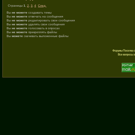
Страницы
1
,
2
,
3
,
4
След.
Вы
не можете
создавать темы
Вы
не можете
отвечать на сообщения
Вы
не можете
редактировать свои сообщения
Вы
не можете
удалять свои сообщения
Вы
не можете
голосовать в опросах
Вы
не можете
прикреплять файлы
Вы
можете
скачивать выложенные файлы
Форумы Поселка с
Все вопросы 