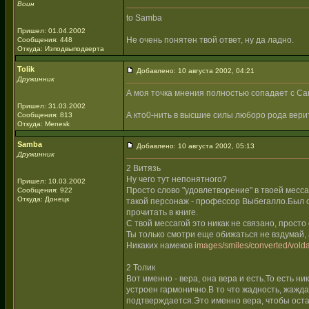
Воин
to Samba
Пришел: 01.04.2002
Не очень понятен твой ответ, ну да ладно.
Сообщения: 448
Откуда: Изподвыподверта
Tolik
Добавлено: 10 августа 2002, 04:21
Дружинник
А моя точка мнения полностью сопадает с Са
Пришел: 31.03.2002
А кто0-нить в высшие силы люборо рода вери
Сообщения: 813
Откуда: Menesk
Samba
Добавлено: 10 августа 2002, 05:13
Дружинник
2 Витязь
Ну чего тут непонятного?
Пришел: 10.03.2002
Просто слово "удовлетворение" в твоей месс
Сообщения: 922
Откуда: Донецк
такой персонаж - профессор Выбегалло.Был 
прочитать в книге.
С твой мессагой это никак не связано, прост
Ты только смотри еще обижаться не вздумай, 
Никаких намеков
images/smiles/converted/volda
2 Толик
Вот именно - вера, она вера и есть.То есть н
устроен гармонично.В то что жадность, жажда
подтверждается.Это именно вера, чтобы оста