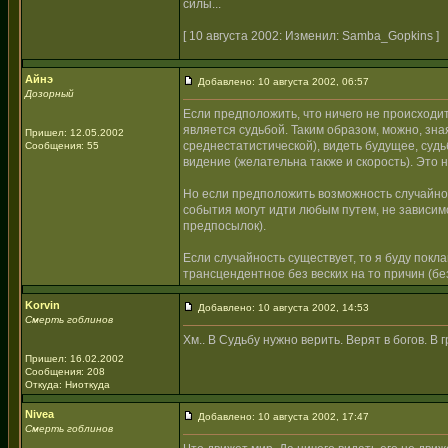
силы...
[ 10 августа 2002: Изменил: Samba_Gopkins ]
Айнэ
Добавлено: 10 августа 2002, 06:57
Дозорный
Если предположить, что ничего не происходи
является судьбой. Таким образом, можно, зна
Пришел: 12.05.2002
среднестатистической), видеть будущее, суд
Сообщения: 55
видение (желательна также и скорость). Это
Но если предположить возможность случайност
события могут идти любым путем, не зависи
предпосылок).
Если случайность существует, то я буду покла
трансцендентное без веских на то причин (без
Korvin
Добавлено: 10 августа 2002, 14:53
Смерть гоблинов
Хм.. В Судьбу нужно верить. Верят в богов. В 
Пришел: 16.02.2002
Сообщения: 208
Откуда: Ниоткуда
Nivea
Добавлено: 10 августа 2002, 17:47
Смерть гоблинов