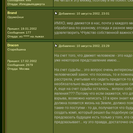
Не читал я эту книжку, поэтому и не понял. О
Сообщения: 448
Откуда: Изподвыподверта
Brand
Добавлено: 10 августа 2002, 23:01
Оружейник
ИМХО, мир движется в нас, почти у каждого 
обработана по-разному, отсюда и разное мир
Пришел: 19.01.2002
удовлетворить ЧЧувство собственной важности
Сообщения: 177
Откуда: из ***** на лыжах
Dracon
Добавлено: 10 августа 2002, 23:29
Старейшина
На счет того, что движет человеком - это над
уже некоторое представление имею....
Пришел: 17.02.2002
Сообщения: 2679
Откуда: Москва
На счет судьбы... это вопрос очень интересны
человеческий закон: что посеешь, то и пожне
расстрела, учитывая что сидеть придется-то
необязательно выдумывать всякие высшие силы
А, еще на счет судьбы осталось... вопрос со
явления??? Потому что если окажется, что д
взрыва, возможно написать 10 в хрен знает к
должна появится жизнь на Земле, должно поя
такие-то поступки - то да, получается что бу
создать комп, который решил бы подобную си
предсказать будущее есть только у того, кто
предсказывает... ну это правда, достаточно о