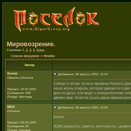
Мировозрение.
Страницы
1
,
2
,
3
,
4
След.
Список форумов
->
Флейм
Автор
Korvin
Добавлено: 09 августа 2002, 15:43
Смерть гоблинов
Сейчас я читаю, Колесо времени Роберта Джорд
наша жизнь спираль, которая двигается в дв
Пришел: 16.02.2002
друг на дргуа, или ведут к определённому со
Сообщения: 208
Откуда: Ниоткуда
движет мир. Хочется узнать ваше мировозрен
MGK
Добавлено: 09 августа 2002, 16:05
Охотник
Korvin
Пришел: 04.06.2002
ЖЗЖ (жадность, зависть, жестокость) - дьявол
Сообщения: 62
Откуда: Харьков