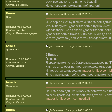
если все сложить то ниче не будет!!
Сообщения: 9
Откуда: из Москвы
Но человек при рождении нейтрален!
Витязь
Добавлено: 09 августа 2002, 23:15
Воин
Я не верю в сутьбу и считаю, что миром движ
чтобы получить удовлетворение нужно иметь 
Пришел: 01.04.2002
удовлетворение от своей удовлетворенности
Сообщения: 448
Откуда: Изподвыподверта
Удовлетворение может быть разным и для раз
кого-то достаток, для кого-то благодарность и
Samba
Добавлено: 10 августа 2002, 02:45
Дружинник
2 Витязь
Гы гы гы
Пришел: 10.03.2002
Я сразу вспомнил выбегаловых кадавров из "П
Сообщения: 922
Откуда: Донецк
Как там...Человек полностью неудовлетворен
Интересная философия
images/smiles/icon_big
Я не имею ввиду твой ответ, просто вспомни
benedict
Добавлено: 10 августа 2002, 02:59
Загонщик
Наш мир это один из многих миров которые н
во всём кроме одной маленькой детали ну ск
Пришел: 09.07.2002
images/smiles/icon_confused.gif
Сообщения: 13
Откуда: Ottuda
Витязь
Добавлено: 10 августа 2002, 03:37