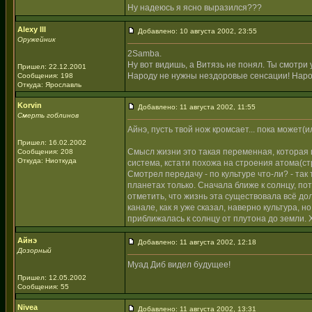
Ну надеюсь я ясно выразился???
Alexy III
Добавлено: 10 августа 2002, 23:55
Оружейник
2Samba.
Ну вот видишь, а Витязь не понял. Ты смотри у
Пришел: 22.12.2001
Народу не нужны нездоровые сенсации! Нар
Сообщения: 198
Откуда: Ярославль
Korvin
Добавлено: 11 августа 2002, 11:55
Смерть гоблинов
Айнэ, пусть твой нож кромсает... пока может(ил
Пришел: 16.02.2002
Смысл жизни это такая переменная, которая 
Сообщения: 208
Откуда: Ниоткуда
система, кстати похожа на строения атома(с
Смотрел передачу - по культуре что-ли? - так
планетах только. Сначала ближе к солнцу, по
отметить, что жизнь эта существовала всё до
канале, как я уже сказал, наверно культура, 
приближалась к солнцу от плутона до земли. 
Айнэ
Добавлено: 11 августа 2002, 12:18
Дозорный
Муад Диб видел будущее!
Пришел: 12.05.2002
Сообщения: 55
Nivea
Добавлено: 11 августа 2002, 13:31