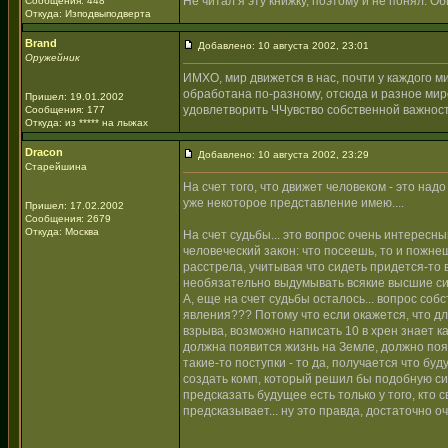
Не читал я эту книжку, поэтому и не понял. О
Сообщения: 448
Откуда: Изподвыподверта
Brand
Добавлено: 10 августа 2002, 23:01
Оружейник
ИМХО, мир движется в нас, почти у каждого 
обработана по-разному, отсюда и разное мир
Пришел: 19.01.2002
удовлетворить ЧЧувство собственной важности
Сообщения: 177
Откуда: из ***** на лыжах
Dracon
Добавлено: 10 августа 2002, 23:29
Старейшина
На счет того, что движет человеком - это над
уже некоторое представление имею....
Пришел: 17.02.2002
Сообщения: 2679
Откуда: Москва
На счет судьбы... это вопрос очень интересны
человеческий закон: что посеешь, то и пожне
расстрела, учитывая что сидеть придется-то
необязательно выдумывать всякие высшие силы
А, еще на счет судьбы осталось... вопрос со
явления??? Потому что если окажется, что д
взрыва, возможно написать 10 в хрен знает к
должна появится жизнь на Земле, должно поя
такие-то поступки - то да, получается что бу
создать комп, который решил бы подобную си
предсказать будущее есть только у того, кто
предсказывает... ну это правда, достаточно о