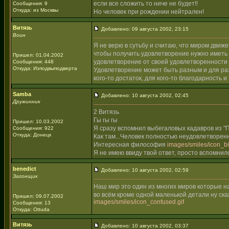
если все сложить то ниче не будет!!
Сообщения: 9
Откуда: из Москвы
Но человек при рождении нейтрален!
Витязь
Добавлено: 09 августа 2002, 23:15
Воин
Я не верю в сутьбу и считаю, что миром движ
чтобы получить удовлетворение нужно иметь 
Пришел: 01.04.2002
удовлетворение от своей удовлетворенности
Сообщения: 448
Откуда: Изподвыподверта
Удовлетворение может быть разным и для раз
кого-то достаток, для кого-то благодарность и
Samba
Добавлено: 10 августа 2002, 02:45
Дружинник
2 Витязь
Гы гы гы
Пришел: 10.03.2002
Я сразу вспомнил выбегаловых кадавров из "П
Сообщения: 922
Откуда: Донецк
Как там...Человек полностью неудовлетворен
Интересная философия
images/smiles/icon_big
Я не имею ввиду твой ответ, просто вспомни
benedict
Добавлено: 10 августа 2002, 02:59
Загонщик
Наш мир это один из многих миров которые н
во всём кроме одной маленькой детали ну ск
Пришел: 09.07.2002
images/smiles/icon_confused.gif
Сообщения: 13
Откуда: Ottuda
Витязь
Добавлено: 10 августа 2002, 03:37