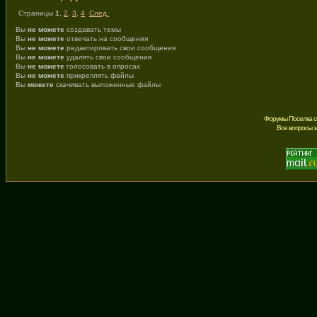
Страницы
1
,
2
,
3
,
4
След.
Вы
не можете
создавать темы
Вы
не можете
отвечать на сообщения
Вы
не можете
редактировать свои сообщения
Вы
не можете
удалять свои сообщения
Вы
не можете
голосовать в опросах
Вы
не можете
прикреплять файлы
Вы
можете
скачивать выложенные файлы
Форумы Поселка с
Все вопросы 