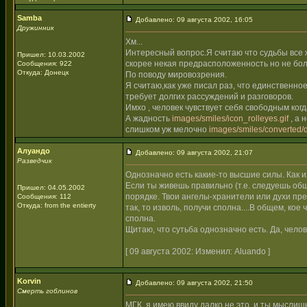
Samba
Добавлено: 09 августа 2002, 16:05
Дружинник
Хм...
Интересный вопрос.Я считаю что судьбы все ж
Пришел: 10.03.2002
скорее некая предрасположенность но не бол
Сообщения: 922
Откуда: Донецк
По поводу мировозрения.
Я считаю,как уже писал раз, что единственно
требует долгих рассуждений и разговоров.
Имхо , человек чувствует себя свободным когд
А жадность
images/smiles/icon_rolleyes.gif
, а 
слишком уж мелочно
images/smiles/converted/d
Алуандо
Добавлено: 09 августа 2002, 21:07
Разведчик
Однозначно есть какие-то высшие силы. Как и
Если ты живешь правильно (т.е. следуешь общеи
Пришел: 04.05.2002
порядке. Твои ангелы-хранители или духи пред
Сообщения: 112
Откуда: from the entierty
так, то изволь, получи сполна....В общем, ко
сполна.
Щитаю, что сутьба однозначно есть. Да, челов
[ 09 августа 2002: Изменил: Aluando ]
Korvin
Добавлено: 09 августа 2002, 21:50
Смерть гоблинов
МГК, я имею ввиду далко не это, и ты мыслиш