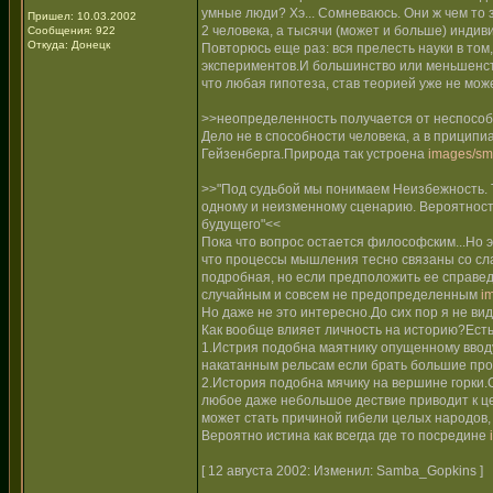
умные люди? Хэ... Сомневаюсь. Они ж чем то 
Пришел: 10.03.2002
2 человека, а тысячи (может и больше) индив
Сообщения: 922
Откуда: Донецк
Повторюсь еще раз: вся прелесть науки в том
экспериментов.И большинство или меньшенств
что любая гипотеза, став теорией уже не мож
>>неопределенность получается от неспособ
Дело не в способности человека, а в прици
Гейзенберга.Природа так устроена
images/smi
>>"Под судьбой мы понимаем Неизбежность. Т.е
одному и неизменному сценарию. Вероятность
будущего"<<
Пока что вопрос остается философским...Но эт
что процессы мышления тесно связаны со сла
подробная, но если предположить ее справед
случайным и совсем не предопределенным
i
Но даже не это интересно.До сих пор я не в
Как вообще влияет личность на историю?Есть
1.Истрия подобна маятнику опущенному ввод
накатанным рельсам если брать большие про
2.История подобна мячику на вершине горки.
любое даже небольшое дествие приводит к це
может стать причиной гибели целых народов, 
Вероятно истина как всегда где то посредине
[ 12 августа 2002: Изменил: Samba_Gopkins ]