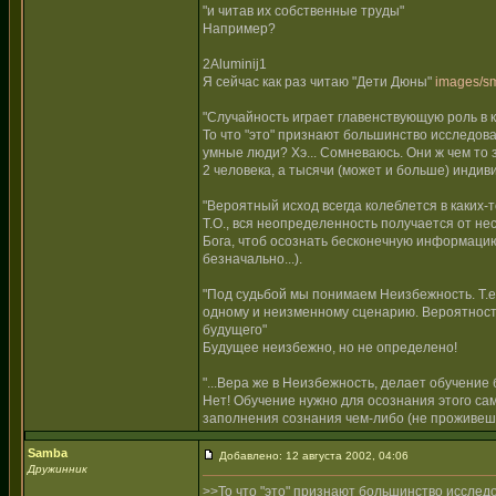
"и читав их собственные труды"
Например?
2Aluminij1
Я сейчас как раз читаю "Дети Дюны"
images/sm
"Случайность играет главенствующую роль в 
То что "это" признают большинство исследов
умные люди? Хэ... Сомневаюсь. Они ж чем то 
2 человека, а тысячи (может и больше) индив
"Вероятный исход всегда колеблется в каких-
Т.О., вся неопределенность получается от не
Бога, чтоб осознать бесконечную информацию 
безначально...).
"Под судьбой мы понимаем Неизбежность. Т.е.,
одному и неизменному сценарию. Вероятность
будущего"
Будущее неизбежно, но не определено!
"...Вера же в Неизбежность, делает обучение 
Нет! Обучение нужно для осознания этого са
заполнения сознания чем-либо (не проживешь
Samba
Добавлено: 12 августа 2002, 04:06
Дружинник
>>То что "это" признают большинство исслед