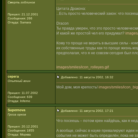
Смерть гоблинов
Цитата Дракона:
...Есть просто человеческий закон: что посеешь
Пришел: 21.12.2001
Сообщения: 266
Откуда: Samara
Dracon
Ты правда уверен, что это просто человеческ
И какой же простой чел его придумал?
images/
Кому то проще не верить в высшие силы - ко
их собственные труды как-то проще жизнь когд
предполагая, что я не совсем сегодня был пл
images/smiles/icon_rolleyes.gif
серега
Добавлено: 11 августа 2002, 16:32
Опытный воин
Мой дом, моя крепость!
images/smiles/icon_bigg
Пришел: 11.07.2002
Сообщения: 639
Откуда: Inferno
Supernova
Добавлено: 11 августа 2002, 17:21
Гроза орков
Что посеешь – потом хрен найдёшь, как я неда
Пришел: 20.12.2001
А вообще, сейчас в науке превалируют идеи н
Сообщения: 1855
Откуда: Морква
события не может быть определён, пока не з