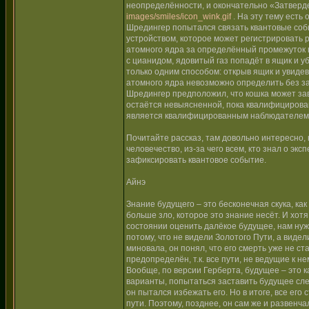
неопределённости, и окончательно «Затвердев
images/smiles/icon_wink.gif
. На эту тему есть
Шредингер попытался связать квантовые соб
устройством, которое может регистрировать 
атомного ядра за определённый промежуток в
с цианидом, ядовитый газ попадёт в ящик и у
только одним способом: открыв ящик и увиде
атомного ядра невозможно определить без за
Шредингер предположил, что кошка может зави
остаётся невыясненной, пока квалифицирован
является квалифицированным наблюдателем
Почитайте рассказ, там довольно интересно, 
человечество, из-за чего всем, кто знал о э
зафиксировать квантовое событие.
Айнэ
Знание будущего – это бесконечная скука, ка
больше зло, которое это знание несёт. И хотя
состоянии оценить далёкое будущее, нам нуж
потому, что не видели Золотого Пути, а видел
миновала, он понял, что его смерть уже не с
предопределён, т.к. все пути, не ведущие к 
Вообще, по версии Герберта, будущее – это к
варианты, попытаться заставить будущее сле
он пытался избежать его. Но в итоге, все его
пути. Поэтому, позднее, он сам же и развенч