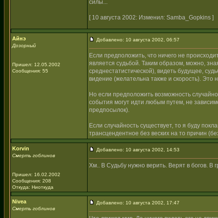
силы...
[ 10 августа 2002: Изменил: Samba_Gopkins ]
Айнэ
Добавлено: 10 августа 2002, 06:57
Дозорный
Если предположить, что ничего не происходи
является судьбой. Таким образом, можно, зна
Пришел: 12.05.2002
среднестатистической), видеть будущее, суд
Сообщения: 55
видение (желательна также и скорость). Это
Но если предположить возможность случайност
события могут идти любым путем, не зависи
предпосылок).
Если случайность существует, то я буду покла
трансцендентное без веских на то причин (без
Korvin
Добавлено: 10 августа 2002, 14:53
Смерть гоблинов
Хм.. В Судьбу нужно верить. Верят в богов. В 
Пришел: 16.02.2002
Сообщения: 208
Откуда: Ниоткуда
Nivea
Добавлено: 10 августа 2002, 17:47
Смерть гоблинов