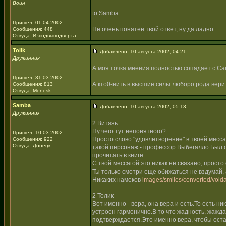
Воин
to Samba
Пришел: 01.04.2002
Не очень понятен твой ответ, ну да ладно.
Сообщения: 448
Откуда: Изподвыподверта
Tolik
Добавлено: 10 августа 2002, 04:21
Дружинник
А моя точка мнения полностью сопадает с Са
Пришел: 31.03.2002
А кто0-нить в высшие силы люборо рода вери
Сообщения: 813
Откуда: Menesk
Samba
Добавлено: 10 августа 2002, 05:13
Дружинник
2 Витязь
Ну чего тут непонятного?
Пришел: 10.03.2002
Просто слово "удовлетворение" в твоей месс
Сообщения: 922
Откуда: Донецк
такой персонаж - профессор Выбегалло.Был 
прочитать в книге.
С твой мессагой это никак не связано, прост
Ты только смотри еще обижаться не вздумай, 
Никаких намеков
images/smiles/converted/volda
2 Толик
Вот именно - вера, она вера и есть.То есть н
устроен гармонично.В то что жадность, жажда
подтверждается.Это именно вера, чтобы оста