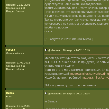
Что движет мир. Да ничего видать его не движ
существует и наша жизнь им подвластна
Пришел: 21.12.2001
хотим мы этого или нет. Это те законы котор
Сообщения: 266
Откуда: Samara
Пока я считаю, что нужно прислушиваться к с
и т д) и получить ответы на нам неясные вопр
Так же я скромно считаю, что человек должен
человеком, а не самым агрессивным, жадным 
чтобы им просто
стать.
[ 10 августа 2002: Изменил: Nivea ]
серега
Добавлено: 10 августа 2002, 18:49
Опытный воин
Миром движет идиотство, жадность, и жестоко
вСЕ КОГО Я знаю полные придурки, не понима
Пришел: 11.07.2002
узнать, что же будет!
Сообщения: 639
Откуда: Inferno
Воит от этого мы и кажемся придурками. Ей б
изменить нельзя!
images/smiles/converted/dn.g
Надо бы лечится ребятки!
images/smiles/conve
ЗЫ: сморозил тут чтото полнимаешь...
Витязь
Добавлено: 10 августа 2002, 22:54
Воин
to Samba
Пришел: 01.04.2002