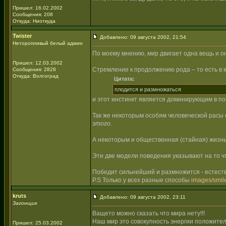
Пришел: 16.02.2002
Сообщения: 208
Откуда: Ниоткуда
Twister
Добавлено: 09 августа 2002, 21:54
Неторопливый белый админ
По моему мнению, мир двигает одна вещь и о
Пришел: 12.03.2002
Стремление к продолжению рода – то есть в 
Сообщения: 2828
Откуда: Волгоград
Цитата:
плодится и размножаться
и этот инстинкт является доминирующим в по
Так же некоторым особям человеческой расы 
этого.
А некоторым и общественная (стайная) жизнь
Эти две модели поведения указывают на то 
Победит сильнейший и размножится - естест
P.S Только у всех разные способы
images/smile
kruts
Добавлено: 09 августа 2002, 23:11
Загонщик
Ващето можно сказать что мира нету!!!
Наш мир это совокупность энергии положител
Пришел: 25.03.2002