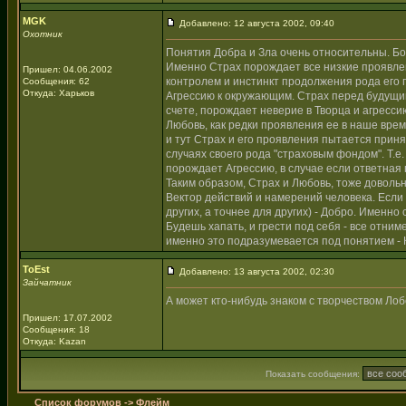
MGK
Добавлено: 12 августа 2002, 09:40
Охотник
Понятия Добра и Зла очень относительны. Бо
Именно Страх порождает все низкие проявлен
Пришел: 04.06.2002
контролем и инстинкт продолжения рода его
Сообщения: 62
Откуда: Харьков
Агрессию к окружающим. Страх перед будущим
счете, порождает неверие в Творца и агресси
Любовь, как редки проявления ее в наше время
и тут Страх и его проявления пытается приня
случаях своего рода "страховым фондом". Т.е. 
порождает Агрессию, в случае если ответная 
Таким образом, Страх и Любовь, тоже довольн
Вектор действий и намерений человека. Если н
других, а точнее для других) - Добро. Именно
Будешь хапать, и грести под себя - все отни
именно это подразумевается под понятием - К
ToEst
Добавлено: 13 августа 2002, 02:30
Зайчатник
А может кто-нибудь знаком с творчеством Лобс
Пришел: 17.07.2002
Сообщения: 18
Откуда: Kazan
Показать сообщения:
Список форумов
->
Флейм