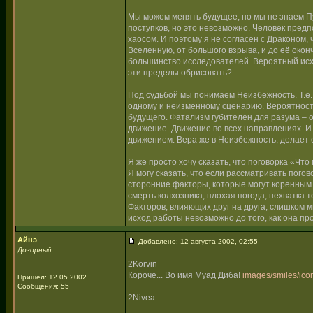
Мы можем менять будущее, но мы не знаем Пу
поступков, но это невозможно. Человек предп
хаосом. И поэтому я не согласен с Драконом
Вселенную, от большого взрыва, и до её окон
большинство исследователей. Вероятный исхо
эти пределы обрисовать?
Под судьбой мы понимаем Неизбежность. Т.е., 
одному и неизменному сценарию. Вероятность
будущего. Фатализм губителен для разума – о
движение. Движение во всех направлениях. И
движением. Вера же в Неизбежность, делает
Я же просто хочу сказать, что поговорка «Чт
Я могу сказать, что если рассматривать погов
сторонние факторы, которые могут коренным 
смерть колхозника, плохая погода, нехватка т
Факторов, влияющих друг на друга, слишком м
исход работы невозможно до того, как она пр
Айнэ
Добавлено: 12 августа 2002, 02:55
Дозорный
2Korvin
Короче... Во имя Муад Диба!
images/smiles/icon
Пришел: 12.05.2002
Сообщения: 55
2Nivea