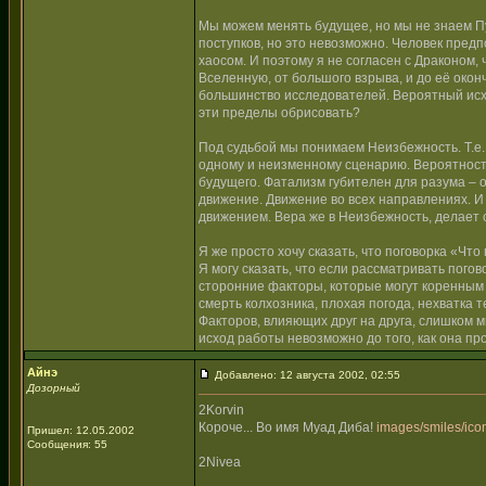
Мы можем менять будущее, но мы не знаем Пу
поступков, но это невозможно. Человек предп
хаосом. И поэтому я не согласен с Драконом
Вселенную, от большого взрыва, и до её окон
большинство исследователей. Вероятный исхо
эти пределы обрисовать?
Под судьбой мы понимаем Неизбежность. Т.е., 
одному и неизменному сценарию. Вероятность
будущего. Фатализм губителен для разума – о
движение. Движение во всех направлениях. И
движением. Вера же в Неизбежность, делает
Я же просто хочу сказать, что поговорка «Чт
Я могу сказать, что если рассматривать погов
сторонние факторы, которые могут коренным 
смерть колхозника, плохая погода, нехватка т
Факторов, влияющих друг на друга, слишком м
исход работы невозможно до того, как она пр
Айнэ
Добавлено: 12 августа 2002, 02:55
Дозорный
2Korvin
Короче... Во имя Муад Диба!
images/smiles/icon
Пришел: 12.05.2002
Сообщения: 55
2Nivea