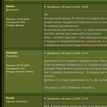
Samba
Добавлено: 09 августа 2002, 16:05
Дружинник
Хм...
Интересный вопрос.Я считаю что судьбы все ж
Пришел: 10.03.2002
скорее некая предрасположенность но не бол
Сообщения: 922
Откуда: Донецк
По поводу мировозрения.
Я считаю,как уже писал раз, что единственно
требует долгих рассуждений и разговоров.
Имхо , человек чувствует себя свободным когд
А жадность
images/smiles/icon_rolleyes.gif
, а 
слишком уж мелочно
images/smiles/converted/d
Алуандо
Добавлено: 09 августа 2002, 21:07
Разведчик
Однозначно есть какие-то высшие силы. Как и
Если ты живешь правильно (т.е. следуешь общеи
Пришел: 04.05.2002
порядке. Твои ангелы-хранители или духи пред
Сообщения: 112
Откуда: from the entierty
так, то изволь, получи сполна....В общем, ко
сполна.
Щитаю, что сутьба однозначно есть. Да, челов
[ 09 августа 2002: Изменил: Aluando ]
Korvin
Добавлено: 09 августа 2002, 21:50
Смерть гоблинов
МГК, я имею ввиду далко не это, и ты мыслиш