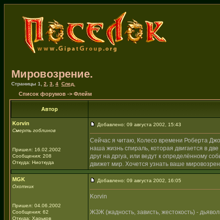
Мировозрение.
Страницы
1
,
2
,
3
,
4
След.
Список форумов
->
Флейм
Автор
Korvin
Добавлено: 09 августа 2002, 15:43
Смерть гоблинов
Сейчас я читаю, Колесо времени Роберта Джорд
наша жизнь спираль, которая двигается в дв
Пришел: 16.02.2002
друг на дргуа, или ведут к определённому со
Сообщения: 208
Откуда: Ниоткуда
движет мир. Хочется узнать ваше мировозрен
MGK
Добавлено: 09 августа 2002, 16:05
Охотник
Korvin
Пришел: 04.06.2002
ЖЗЖ (жадность, зависть, жестокость) - дьявол
Сообщения: 62
Откуда: Харьков