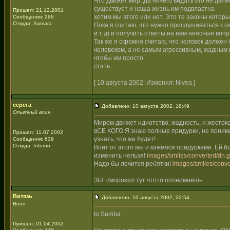
Что движет мир. Да ничего видать его не движ
существует и наша жизнь им подвластна
Пришел: 21.12.2001
хотим мы этого или нет. Это те законы котор
Сообщения: 266
Откуда: Samara
Пока я считаю, что нужно прислушиваться к с
и т д) и получить ответы на нам неясные вопр
Так же я скромно считаю, что человек должен
человеком, а не самым агрессивным, жадным 
чтобы им просто
стать.
[ 10 августа 2002: Изменил: Nivea ]
серега
Добавлено: 10 августа 2002, 18:49
Опытный воин
Миром движет идиотство, жадность, и жестоко
вСЕ КОГО Я знаю полные придурки, не понима
Пришел: 11.07.2002
узнать, что же будет!
Сообщения: 639
Откуда: Inferno
Воит от этого мы и кажемся придурками. Ей б
изменить нельзя!
images/smiles/converted/dn.g
Надо бы лечится ребятки!
images/smiles/conve
ЗЫ: сморозил тут чтото полнимаешь...
Витязь
Добавлено: 10 августа 2002, 22:54
Воин
to Samba
Пришел: 01.04.2002