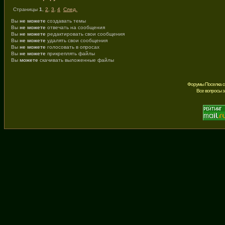
Страницы
1
,
2
,
3
,
4
След.
Вы
не можете
создавать темы
Вы
не можете
отвечать на сообщения
Вы
не можете
редактировать свои сообщения
Вы
не можете
удалять свои сообщения
Вы
не можете
голосовать в опросах
Вы
не можете
прикреплять файлы
Вы
можете
скачивать выложенные файлы
Форумы Поселка с
Все вопросы 