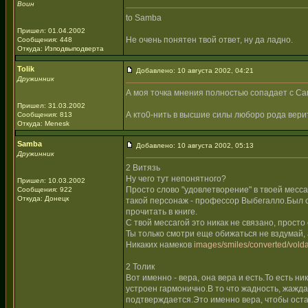
Воин
to Samba
Пришел: 01.04.2002
Не очень понятен твой ответ, ну да ладно.
Сообщения: 448
Откуда: Изподвыподверта
Tolik
Добавлено: 10 августа 2002, 04:21
Дружинник
А моя точка мнения полностью сопадает с Са
Пришел: 31.03.2002
А кто0-нить в высшие силы люборо рода вери
Сообщения: 813
Откуда: Menesk
Samba
Добавлено: 10 августа 2002, 05:13
Дружинник
2 Витязь
Ну чего тут непонятного?
Пришел: 10.03.2002
Просто слово "удовлетворение" в твоей месс
Сообщения: 922
Откуда: Донецк
такой персонаж - профессор Выбегалло.Был 
прочитать в книге.
С твой мессагой это никак не связано, прост
Ты только смотри еще обижаться не вздумай, 
Никаких намеков
images/smiles/converted/volda
2 Толик
Вот именно - вера, она вера и есть.То есть н
устроен гармонично.В то что жадность, жажда
подтверждается.Это именно вера, чтобы оста