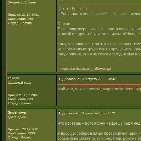
Смерть гоблинов
Цитата Дракона:
...Есть просто человеческий закон: что посеешь
Пришел: 21.12.2001
Сообщения: 266
Откуда: Samara
Dracon
Ты правда уверен, что это просто человеческ
И какой же простой чел его придумал?
images/
Кому то проще не верить в высшие силы - ко
их собственные труды как-то проще жизнь когд
предполагая, что я не совсем сегодня был пл
images/smiles/icon_rolleyes.gif
серега
Добавлено: 11 августа 2002, 16:32
Опытный воин
Мой дом, моя крепость!
images/smiles/icon_bigg
Пришел: 11.07.2002
Сообщения: 639
Откуда: Inferno
Supernova
Добавлено: 11 августа 2002, 17:21
Гроза орков
Что посеешь – потом хрен найдёшь, как я неда
Пришел: 20.12.2001
А вообще, сейчас в науке превалируют идеи н
Сообщения: 1855
Откуда: Морква
события не может быть определён, пока не з