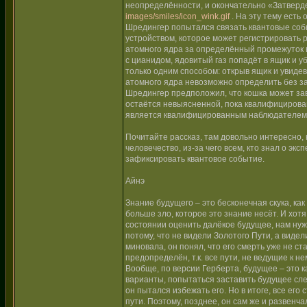
неопределённости, и окончательно «Затвердев
images/smiles/icon_wink.gif
. На эту тему есть
Шредингер попытался связать квантовые соб
устройством, которое может регистрировать 
атомного ядра за определённый промежуток в
с цианидом, ядовитый газ попадёт в ящик и у
только одним способом: открыв ящик и увиде
атомного ядра невозможно определить без за
Шредингер предположил, что кошка может зави
остаётся невыясненной, пока квалифицирован
является квалифицированным наблюдателем
Почитайте рассказ, там довольно интересно, 
человечество, из-за чего всем, кто знал о э
зафиксировать квантовое событие.
Айнэ
Знание будущего – это бесконечная скука, ка
больше зло, которое это знание несёт. И хотя
состоянии оценить далёкое будущее, нам нуж
потому, что не видели Золотого Пути, а видел
миновала, он понял, что его смерть уже не с
предопределён, т.к. все пути, не ведущие к 
Вообще, по версии Герберта, будущее – это к
варианты, попытаться заставить будущее сле
он пытался избежать его. Но в итоге, все его
пути. Поэтому, позднее, он сам же и развенч