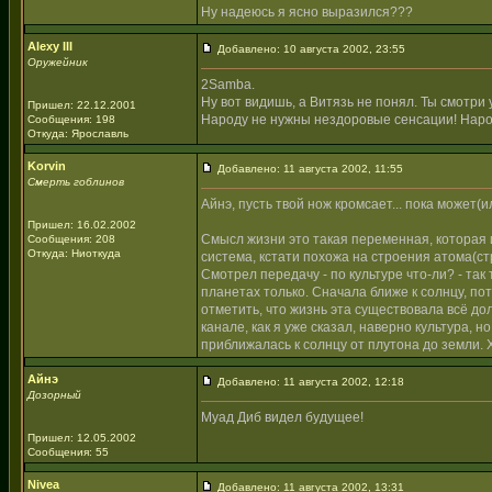
Ну надеюсь я ясно выразился???
Alexy III
Добавлено: 10 августа 2002, 23:55
Оружейник
2Samba.
Ну вот видишь, а Витязь не понял. Ты смотри у
Пришел: 22.12.2001
Народу не нужны нездоровые сенсации! Нар
Сообщения: 198
Откуда: Ярославль
Korvin
Добавлено: 11 августа 2002, 11:55
Смерть гоблинов
Айнэ, пусть твой нож кромсает... пока может(ил
Пришел: 16.02.2002
Смысл жизни это такая переменная, которая 
Сообщения: 208
Откуда: Ниоткуда
система, кстати похожа на строения атома(с
Смотрел передачу - по культуре что-ли? - так
планетах только. Сначала ближе к солнцу, по
отметить, что жизнь эта существовала всё до
канале, как я уже сказал, наверно культура, 
приближалась к солнцу от плутона до земли. 
Айнэ
Добавлено: 11 августа 2002, 12:18
Дозорный
Муад Диб видел будущее!
Пришел: 12.05.2002
Сообщения: 55
Nivea
Добавлено: 11 августа 2002, 13:31