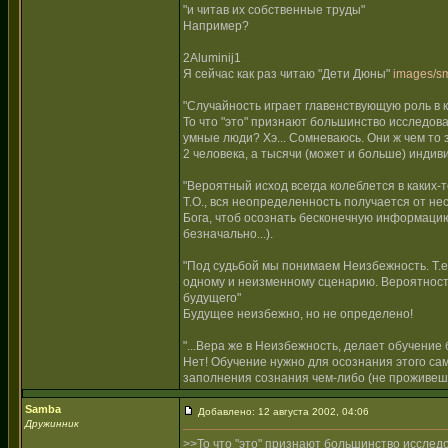
"и читав их собственные труды"
Например?
2Aluminij1
Я сейчас как раз читаю "Дети Дюны"
images/sm
"Случайность играет главенствующую роль в 
То что "это" признают большинство исследов
умные люди? Хэ... Сомневаюсь. Они ж чем то 
2 человека, а тысячи (может и больше) индив
"Вероятный исход всегда колеблется в каких-
Т.О., вся неопределенность получается от не
Бога, чтоб осознать бесконечную информацию 
безначально...).
"Под судьбой мы понимаем Неизбежность. Т.е.,
одному и неизменному сценарию. Вероятность
будущего"
Будущее неизбежно, но не определено!
"...Вера же в Неизбежность, делает обучение 
Нет! Обучение нужно для осознания этого са
заполнения сознания чем-либо (не проживешь
Samba
Добавлено: 12 августа 2002, 04:06
Дружинник
>>То что "это" признают большинство исслед