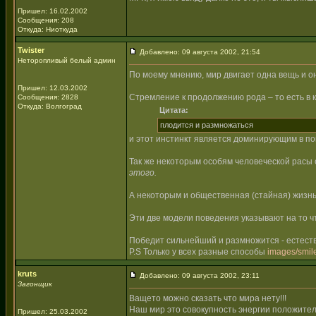
Пришел: 16.02.2002
Сообщения: 208
Откуда: Ниоткуда
Twister
Добавлено: 09 августа 2002, 21:54
Неторопливый белый админ
По моему мнению, мир двигает одна вещь и о
Пришел: 12.03.2002
Стремление к продолжению рода – то есть в 
Сообщения: 2828
Откуда: Волгоград
Цитата:
плодится и размножаться
и этот инстинкт является доминирующим в по
Так же некоторым особям человеческой расы 
этого.
А некоторым и общественная (стайная) жизнь
Эти две модели поведения указывают на то 
Победит сильнейший и размножится - естест
P.S Только у всех разные способы
images/smile
kruts
Добавлено: 09 августа 2002, 23:11
Загонщик
Ващето можно сказать что мира нету!!!
Наш мир это совокупность энергии положител
Пришел: 25.03.2002