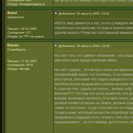
Не читал я эту книжку, поэтому и не понял. О
Сообщения: 448
Откуда: Изподвыподверта
Brand
Добавлено: 10 августа 2002, 23:01
Оружейник
ИМХО, мир движется в нас, почти у каждого 
обработана по-разному, отсюда и разное мир
Пришел: 19.01.2002
удовлетворить ЧЧувство собственной важности
Сообщения: 177
Откуда: из ***** на лыжах
Dracon
Добавлено: 10 августа 2002, 23:29
Старейшина
На счет того, что движет человеком - это над
уже некоторое представление имею....
Пришел: 17.02.2002
Сообщения: 2679
Откуда: Москва
На счет судьбы... это вопрос очень интересны
человеческий закон: что посеешь, то и пожне
расстрела, учитывая что сидеть придется-то
необязательно выдумывать всякие высшие силы
А, еще на счет судьбы осталось... вопрос со
явления??? Потому что если окажется, что д
взрыва, возможно написать 10 в хрен знает к
должна появится жизнь на Земле, должно поя
такие-то поступки - то да, получается что бу
создать комп, который решил бы подобную си
предсказать будущее есть только у того, кто
предсказывает... ну это правда, достаточно о