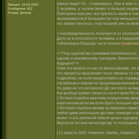
умные люди? Хэ... Сомневаюсь. Они ж чем то 
Пришел: 10.03.2002
2 человека, а тысячи (может и больше) индив
Сообщения: 922
Откуда: Донецк
Повторюсь еще раз: вся прелесть науки в том
экспериментов.И большинство или меньшенств
что любая гипотеза, став теорией уже не мож
>>неопределенность получается от неспособ
Дело не в способности человека, а в прици
Гейзенберга.Природа так устроена
images/smi
>>"Под судьбой мы понимаем Неизбежность. Т.е
одному и неизменному сценарию. Вероятность
будущего"<<
Пока что вопрос остается философским...Но эт
что процессы мышления тесно связаны со сла
подробная, но если предположить ее справед
случайным и совсем не предопределенным
i
Но даже не это интересно.До сих пор я не в
Как вообще влияет личность на историю?Есть
1.Истрия подобна маятнику опущенному ввод
накатанным рельсам если брать большие про
2.История подобна мячику на вершине горки.
любое даже небольшое дествие приводит к це
может стать причиной гибели целых народов, 
Вероятно истина как всегда где то посредине
[ 12 августа 2002: Изменил: Samba_Gopkins ]