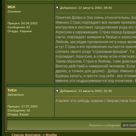
MGK
Добавлено: 12 августа 2002, 09:40
Охотник
Понятия Добра и Зла очень относительны. Бо
Именно Страх порождает все низкие проявлен
Пришел: 04.06.2002
контролем и инстинкт продолжения рода его
Сообщения: 62
Откуда: Харьков
Агрессию к окружающим. Страх перед будущим
счете, порождает неверие в Творца и агресси
Любовь, как редки проявления ее в наше время
и тут Страх и его проявления пытается приня
случаях своего рода "страховым фондом". Т.е. 
порождает Агрессию, в случае если ответная 
Таким образом, Страх и Любовь, тоже довольн
Вектор действий и намерений человека. Если н
других, а точнее для других) - Добро. Именно
Будешь хапать, и грести под себя - все отни
именно это подразумевается под понятием - К
ToEst
Добавлено: 13 августа 2002, 02:30
Зайчатник
А может кто-нибудь знаком с творчеством Лобс
Пришел: 17.07.2002
Сообщения: 18
Откуда: Kazan
Показать сообщения:
Список форумов
->
Флейм