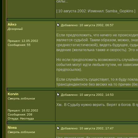
силы...
[ 10 августа 2002: Изменил: Samba_Gopkins ]
Айнэ
Добавлено: 10 августа 2002, 06:57
Дозорный
Если предположить, что ничего не происходи
является судьбой. Таким образом, можно, зна
Пришел: 12.05.2002
среднестатистической), видеть будущее, суд
Сообщения: 55
видение (желательна также и скорость). Это
Но если предположить возможность случайност
события могут идти любым путем, не зависи
предпосылок).
Если случайность существует, то я буду покла
трансцендентное без веских на то причин (без
Korvin
Добавлено: 10 августа 2002, 14:53
Смерть гоблинов
Хм.. В Судьбу нужно верить. Верят в богов. В 
Пришел: 16.02.2002
Сообщения: 208
Откуда: Ниоткуда
Nivea
Добавлено: 10 августа 2002, 17:47
Смерть гоблинов