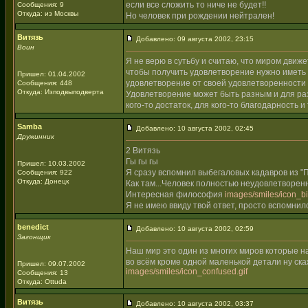
если все сложить то ниче не будет!!
Сообщения: 9
Откуда: из Москвы
Но человек при рождении нейтрален!
Витязь
Добавлено: 09 августа 2002, 23:15
Воин
Я не верю в сутьбу и считаю, что миром движ
чтобы получить удовлетворение нужно иметь 
Пришел: 01.04.2002
удовлетворение от своей удовлетворенности
Сообщения: 448
Откуда: Изподвыподверта
Удовлетворение может быть разным и для раз
кого-то достаток, для кого-то благодарность и
Samba
Добавлено: 10 августа 2002, 02:45
Дружинник
2 Витязь
Гы гы гы
Пришел: 10.03.2002
Я сразу вспомнил выбегаловых кадавров из "П
Сообщения: 922
Откуда: Донецк
Как там...Человек полностью неудовлетворен
Интересная философия
images/smiles/icon_big
Я не имею ввиду твой ответ, просто вспомни
benedict
Добавлено: 10 августа 2002, 02:59
Загонщик
Наш мир это один из многих миров которые н
во всём кроме одной маленькой детали ну ск
Пришел: 09.07.2002
images/smiles/icon_confused.gif
Сообщения: 13
Откуда: Ottuda
Витязь
Добавлено: 10 августа 2002, 03:37