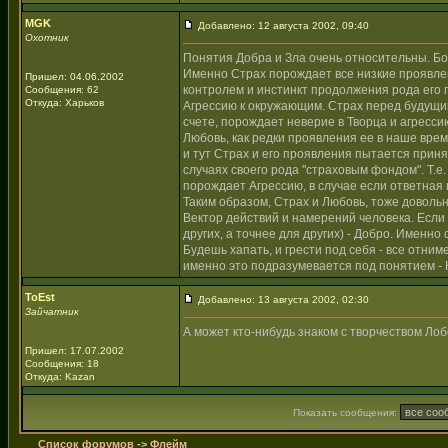
MGK
Добавлено: 12 августа 2002, 09:40
Охотник
Понятия Добра и Зла очень относительны. Бо
Именно Страх порождает все низкие проявлен
Пришел: 04.06.2002
контролем и инстинкт продолжения рода его
Сообщения: 62
Откуда: Харьков
Агрессию к окружающим. Страх перед будущим
счете, порождает неверие в Творца и агресси
Любовь, как редки проявления ее в наше время
и тут Страх и его проявления пытается приня
случаях своего рода "страховым фондом". Т.е. 
порождает Агрессию, в случае если ответная 
Таким образом, Страх и Любовь, тоже довольн
Вектор действий и намерений человека. Если н
других, а точнее для других) - Добро. Именно
Будешь хапать, и грести под себя - все отни
именно это подразумевается под понятием - К
ToEst
Добавлено: 13 августа 2002, 02:30
Зайчатник
А может кто-нибудь знаком с творчеством Лобс
Пришел: 17.07.2002
Сообщения: 18
Откуда: Kazan
Показать сообщения:
Список форумов
->
Флейм