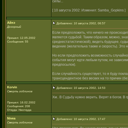
силы...
[ 10 августа 2002: Изменил: Samba_Gopkins ]
Айнэ
Добавлено: 10 августа 2002, 06:57
Дозорный
Если предположить, что ничего не происходи
является судьбой. Таким образом, можно, зна
Пришел: 12.05.2002
среднестатистической), видеть будущее, суд
Сообщения: 55
видение (желательна также и скорость). Это
Но если предположить возможность случайност
события могут идти любым путем, не зависи
предпосылок).
Если случайность существует, то я буду покла
трансцендентное без веских на то причин (без
Korvin
Добавлено: 10 августа 2002, 14:53
Смерть гоблинов
Хм.. В Судьбу нужно верить. Верят в богов. В 
Пришел: 16.02.2002
Сообщения: 208
Откуда: Ниоткуда
Nivea
Добавлено: 10 августа 2002, 17:47
Смерть гоблинов