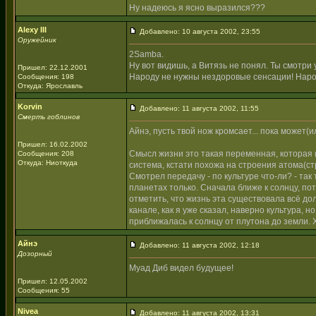
Ну надеюсь я ясно выразился???
Alexy III
Добавлено: 10 августа 2002, 23:55
Оружейник
2Samba.
Ну вот видишь, а Витязь не понял. Ты смотри у
Пришел: 22.12.2001
Народу не нужны нездоровые сенсации! Нар
Сообщения: 198
Откуда: Ярославль
Korvin
Добавлено: 11 августа 2002, 11:55
Смерть гоблинов
Айнэ, пусть твой нож кромсает... пока может(ил
Пришел: 16.02.2002
Смысл жизни это такая переменная, которая 
Сообщения: 208
Откуда: Ниоткуда
система, кстати похожа на строения атома(с
Смотрел передачу - по культуре что-ли? - так
планетах только. Сначала ближе к солнцу, по
отметить, что жизнь эта существовала всё до
канале, как я уже сказал, наверно культура, 
приближалась к солнцу от плутона до земли. 
Айнэ
Добавлено: 11 августа 2002, 12:18
Дозорный
Муад Диб видел будущее!
Пришел: 12.05.2002
Сообщения: 55
Nivea
Добавлено: 11 августа 2002, 13:31