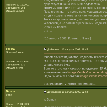
Что движет мир. Да ничего видать его не движ
существует и наша жизнь им подвластна
Пришел: 21.12.2001
хотим мы этого или нет. Это те законы котор
Сообщения: 266
Откуда: Samara
Пока я считаю, что нужно прислушиваться к с
и т д) и получить ответы на нам неясные вопр
Так же я скромно считаю, что человек должен
человеком, а не самым агрессивным, жадным 
чтобы им просто
стать.
[ 10 августа 2002: Изменил: Nivea ]
серега
Добавлено: 10 августа 2002, 18:49
Опытный воин
Миром движет идиотство, жадность, и жестоко
вСЕ КОГО Я знаю полные придурки, не понима
Пришел: 11.07.2002
узнать, что же будет!
Сообщения: 639
Откуда: Inferno
Воит от этого мы и кажемся придурками. Ей б
изменить нельзя!
images/smiles/converted/dn.g
Надо бы лечится ребятки!
images/smiles/conve
ЗЫ: сморозил тут чтото полнимаешь...
Витязь
Добавлено: 10 августа 2002, 22:54
Воин
to Samba
Пришел: 01.04.2002