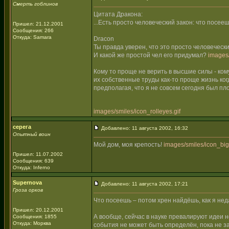
Смерть гоблинов
Цитата Дракона:
...Есть просто человеческий закон: что посеешь
Пришел: 21.12.2001
Сообщения: 266
Откуда: Samara
Dracon
Ты правда уверен, что это просто человеческ
И какой же простой чел его придумал?
images/
Кому то проще не верить в высшие силы - ко
их собственные труды как-то проще жизнь когд
предполагая, что я не совсем сегодня был пл
images/smiles/icon_rolleyes.gif
серега
Добавлено: 11 августа 2002, 16:32
Опытный воин
Мой дом, моя крепость!
images/smiles/icon_bigg
Пришел: 11.07.2002
Сообщения: 639
Откуда: Inferno
Supernova
Добавлено: 11 августа 2002, 17:21
Гроза орков
Что посеешь – потом хрен найдёшь, как я неда
Пришел: 20.12.2001
А вообще, сейчас в науке превалируют идеи н
Сообщения: 1855
Откуда: Морква
события не может быть определён, пока не з