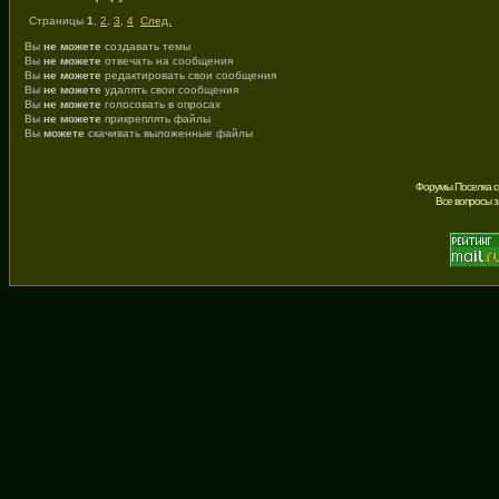
Страницы
1
,
2
,
3
,
4
След.
Вы
не можете
создавать темы
Вы
не можете
отвечать на сообщения
Вы
не можете
редактировать свои сообщения
Вы
не можете
удалять свои сообщения
Вы
не можете
голосовать в опросах
Вы
не можете
прикреплять файлы
Вы
можете
скачивать выложенные файлы
Форумы Поселка с
Все вопросы 