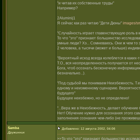
"и читав их собственные труды"
Например?
2Aluminij1
Я сейчас как раз читаю "Дети Дюны"
images/sm
"Случайность играет главенствующую роль в 
То что "это" признают большинство исследов
умные люди? Хэ... Сомневаюсь. Они ж чем то 
2 человека, а тысячи (может и больше) индив
"Вероятный исход всегда колеблется в каких-
Т.О., вся неопределенность получается от не
Бога, чтоб осознать бесконечную информацию 
безначально...).
"Под судьбой мы понимаем Неизбежность. Т.е.,
одному и неизменному сценарию. Вероятность
будущего"
Будущее неизбежно, но не определено!
"...Вера же в Неизбежность, делает обучение 
Нет! Обучение нужно для осознания этого са
заполнения сознания чем-либо (не проживешь
Samba
Добавлено: 12 августа 2002, 04:06
Дружинник
>>То что "это" признают большинство исслед