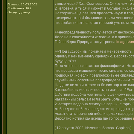
умные люди? Хэ... Сомневаюсь. Они ж чем то 
Пришел: 10.03.2002
2 человека, а тысячи (может и больше) индив
Сообщения: 922
Откуда: Донецк
Повторюсь еще раз: вся прелесть науки в том
экспериментов.И большинство или меньшенств
что любая гипотеза, став теорией уже не мож
>>неопределенность получается от неспособ
Дело не в способности человека, а в прици
Гейзенберга.Природа так устроена
images/smi
>>"Под судьбой мы понимаем Неизбежность. Т.е
одному и неизменному сценарию. Вероятность
будущего"<<
Пока что вопрос остается философским...Но эт
что процессы мышления тесно связаны со сла
подробная, но если предположить ее справед
случайным и совсем не предопределенным
i
Но даже не это интересно.До сих пор я не в
Как вообще влияет личность на историю?Есть
1.Истрия подобна маятнику опущенному ввод
накатанным рельсам если брать большие про
2.История подобна мячику на вершине горки.
любое даже небольшое дествие приводит к це
может стать причиной гибели целых народов, 
Вероятно истина как всегда где то посредине
[ 12 августа 2002: Изменил: Samba_Gopkins ]