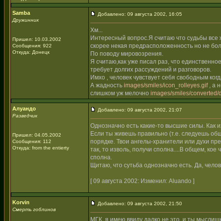
Samba
Добавлено: 09 августа 2002, 16:05
Дружинник
Хм...
Интересный вопрос.Я считаю что судьбы все ж
Пришел: 10.03.2002
скорее некая предрасположенность но не бол
Сообщения: 922
Откуда: Донецк
По поводу мировозрения.
Я считаю,как уже писал раз, что единственно
требует долгих рассуждений и разговоров.
Имхо , человек чувствует себя свободным когд
А жадность
images/smiles/icon_rolleyes.gif
, а 
слишком уж мелочно
images/smiles/converted/d
Алуандо
Добавлено: 09 августа 2002, 21:07
Разведчик
Однозначно есть какие-то высшие силы. Как и
Если ты живешь правильно (т.е. следуешь общеи
Пришел: 04.05.2002
порядке. Твои ангелы-хранители или духи пред
Сообщения: 112
Откуда: from the entierty
так, то изволь, получи сполна....В общем, ко
сполна.
Щитаю, что сутьба однозначно есть. Да, челов
[ 09 августа 2002: Изменил: Aluando ]
Korvin
Добавлено: 09 августа 2002, 21:50
Смерть гоблинов
МГК, я имею ввиду далко не это, и ты мыслиш