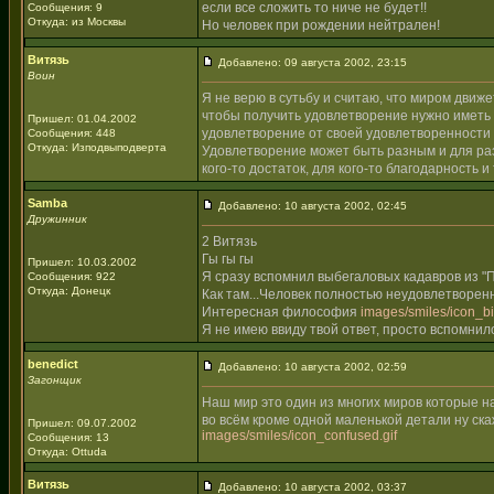
если все сложить то ниче не будет!!
Сообщения: 9
Откуда: из Москвы
Но человек при рождении нейтрален!
Витязь
Добавлено: 09 августа 2002, 23:15
Воин
Я не верю в сутьбу и считаю, что миром движ
чтобы получить удовлетворение нужно иметь 
Пришел: 01.04.2002
удовлетворение от своей удовлетворенности
Сообщения: 448
Откуда: Изподвыподверта
Удовлетворение может быть разным и для раз
кого-то достаток, для кого-то благодарность и
Samba
Добавлено: 10 августа 2002, 02:45
Дружинник
2 Витязь
Гы гы гы
Пришел: 10.03.2002
Я сразу вспомнил выбегаловых кадавров из "П
Сообщения: 922
Откуда: Донецк
Как там...Человек полностью неудовлетворен
Интересная философия
images/smiles/icon_big
Я не имею ввиду твой ответ, просто вспомни
benedict
Добавлено: 10 августа 2002, 02:59
Загонщик
Наш мир это один из многих миров которые н
во всём кроме одной маленькой детали ну ск
Пришел: 09.07.2002
images/smiles/icon_confused.gif
Сообщения: 13
Откуда: Ottuda
Витязь
Добавлено: 10 августа 2002, 03:37