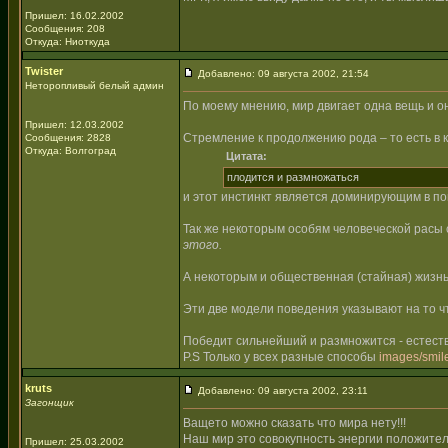
Пришел: 16.02.2002
Сообщения: 208
Откуда: Ниоткуда
Twister
Добавлено: 09 августа 2002, 21:54
Неторопливый белый админ
По моему мнению, мир двигает одна вещь и о
Пришел: 12.03.2002
Стремление к продолжению рода – то есть в 
Сообщения: 2828
Откуда: Волгоград
Цитата:
плодится и размножаться
и этот инстинкт является доминирующим в по
Так же некоторым особям человеческой расы 
этого.
А некоторым и общественная (стайная) жизнь
Эти две модели поведения указывают на то 
Победит сильнейший и размножится - естест
P.S Только у всех разные способы
images/smile
kruts
Добавлено: 09 августа 2002, 23:11
Загонщик
Ващето можно сказать что мира нету!!!
Наш мир это совокупность энергии положител
Пришел: 25.03.2002