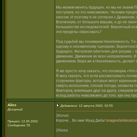
Мы можем менять будущее, но мы не знаем Пу
поступков, но это невозможно. Человек предп
хаосом. И поэтому я не согласен с Драконом
Вселенную, от большого взрыва, и до её окон
большинство исследователей. Вероятный исхо
эти пределы обрисовать?
Под судьбой мы понимаем Неизбежность. Т.е., 
одному и неизменному сценарию. Вероятность
будущего. Фатализм губителен для разума – о
движение. Движение во всех направлениях. И
движением. Вера же в Неизбежность, делает
Я же просто хочу сказать, что поговорка «Чт
Я могу сказать, что если рассматривать погов
сторонние факторы, которые могут коренным 
смерть колхозника, плохая погода, нехватка т
Факторов, влияющих друг на друга, слишком м
исход работы невозможно до того, как она пр
Айнэ
Добавлено: 12 августа 2002, 02:55
Дозорный
2Korvin
Короче... Во имя Муад Диба!
images/smiles/icon
Пришел: 12.05.2002
Сообщения: 55
2Nivea