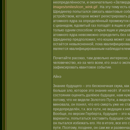
неопределённости, и окончательно «Затвердев
images/smiles/icon_wink.gif
. На эту тему есть
Шредингер попытался связать квантовые соб
устройством, которое может регистрировать 
атомного ядра за определённый промежуток в
с цианидом, ядовитый газ попадёт в ящик и у
только одним способом: открыв ящик и увиде
атомного ядра невозможно определить без за
Шредингер предположил, что кошка может зави
остаётся невыясненной, пока квалифицирован
является квалифицированным наблюдателем
Почитайте рассказ, там довольно интересно, 
человечество, из-за чего всем, кто знал о э
зафиксировать квантовое событие.
Айнэ
Знание будущего – это бесконечная скука, ка
больше зло, которое это знание несёт. И хотя
состоянии оценить далёкое будущее, нам нуж
потому, что не видели Золотого Пути, а видел
миновала, он понял, что его смерть уже не с
предопределён, т.к. все пути, не ведущие к 
Вообще, по версии Герберта, будущее – это к
варианты, попытаться заставить будущее сле
он пытался избежать его. Но в итоге, все его
пути. Поэтому, позднее, он сам же и развенч