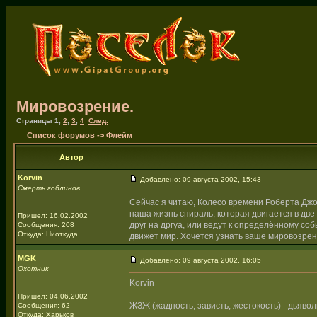
Мировозрение.
Страницы
1
,
2
,
3
,
4
След.
Список форумов
->
Флейм
Автор
Korvin
Добавлено: 09 августа 2002, 15:43
Смерть гоблинов
Сейчас я читаю, Колесо времени Роберта Джорд
наша жизнь спираль, которая двигается в дв
Пришел: 16.02.2002
друг на дргуа, или ведут к определённому со
Сообщения: 208
Откуда: Ниоткуда
движет мир. Хочется узнать ваше мировозрен
MGK
Добавлено: 09 августа 2002, 16:05
Охотник
Korvin
Пришел: 04.06.2002
ЖЗЖ (жадность, зависть, жестокость) - дьявол
Сообщения: 62
Откуда: Харьков