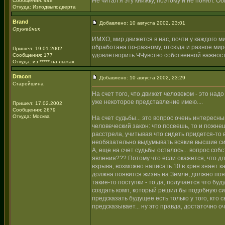
Не читал я эту книжку, поэтому и не понял. О
Сообщения: 448
Откуда: Изподвыподверта
Brand
Добавлено: 10 августа 2002, 23:01
Оружейник
ИМХО, мир движется в нас, почти у каждого 
обработана по-разному, отсюда и разное мир
Пришел: 19.01.2002
удовлетворить ЧЧувство собственной важности
Сообщения: 177
Откуда: из ***** на лыжах
Dracon
Добавлено: 10 августа 2002, 23:29
Старейшина
На счет того, что движет человеком - это над
уже некоторое представление имею....
Пришел: 17.02.2002
Сообщения: 2679
Откуда: Москва
На счет судьбы... это вопрос очень интересны
человеческий закон: что посеешь, то и пожне
расстрела, учитывая что сидеть придется-то
необязательно выдумывать всякие высшие силы
А, еще на счет судьбы осталось... вопрос со
явления??? Потому что если окажется, что д
взрыва, возможно написать 10 в хрен знает к
должна появится жизнь на Земле, должно поя
такие-то поступки - то да, получается что бу
создать комп, который решил бы подобную си
предсказать будущее есть только у того, кто
предсказывает... ну это правда, достаточно о