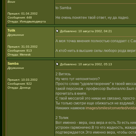
Воин
to Samba
Пришел: 01.04.2002
Не очень понятен твой ответ, ну да ладно.
Сообщения: 448
Откуда: Изподвыподверта
Tolik
Добавлено: 10 августа 2002, 04:21
Дружинник
А моя точка мнения полностью сопадает с Са
Пришел: 31.03.2002
А кто0-нить в высшие силы люборо рода вери
Сообщения: 813
Откуда: Menesk
Samba
Добавлено: 10 августа 2002, 05:13
Дружинник
2 Витязь
Ну чего тут непонятного?
Пришел: 10.03.2002
Просто слово "удовлетворение" в твоей месс
Сообщения: 922
Откуда: Донецк
такой персонаж - профессор Выбегалло.Был 
прочитать в книге.
С твой мессагой это никак не связано, прост
Ты только смотри еще обижаться не вздумай, 
Никаких намеков
images/smiles/converted/volda
2 Толик
Вот именно - вера, она вера и есть.То есть н
устроен гармонично.В то что жадность, жажда
подтверждается.Это именно вера, чтобы оста