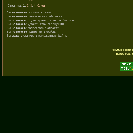
Страницы
1
,
2
,
3
,
4
След.
Вы
не можете
создавать темы
Вы
не можете
отвечать на сообщения
Вы
не можете
редактировать свои сообщения
Вы
не можете
удалять свои сообщения
Вы
не можете
голосовать в опросах
Вы
не можете
прикреплять файлы
Вы
можете
скачивать выложенные файлы
Форумы Поселка с
Все вопросы 