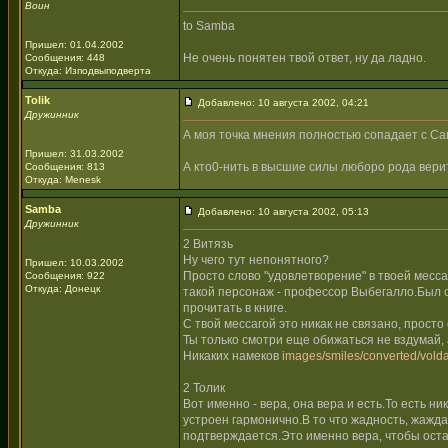
Воин
to Samba
Пришел: 01.04.2002
Не очень понятен твой ответ, ну да ладно.
Сообщения: 448
Откуда: Изподвыподверта
Tolik
Добавлено: 10 августа 2002, 04:21
Дружинник
А моя точка мнения полностью сопадает с Са
Пришел: 31.03.2002
А кто0-нить в высшие силы люборо рода вери
Сообщения: 813
Откуда: Menesk
Samba
Добавлено: 10 августа 2002, 05:13
Дружинник
2 Витязь
Ну чего тут непонятного?
Пришел: 10.03.2002
Просто слово "удовлетворение" в твоей месс
Сообщения: 922
Откуда: Донецк
такой персонаж - профессор Выбегалло.Был 
прочитать в книге.
С твой мессагой это никак не связано, прост
Ты только смотри еще обижаться не вздумай, 
Никаких намеков
images/smiles/converted/volda
2 Толик
Вот именно - вера, она вера и есть.То есть н
устроен гармонично.В то что жадность, жажда
подтверждается.Это именно вера, чтобы оста