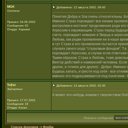
MGK
Добавлено: 12 августа 2002, 09:40
Охотник
Понятия Добра и Зла очень относительны. Бо
Именно Страх порождает все низкие проявлен
Пришел: 04.06.2002
контролем и инстинкт продолжения рода его
Сообщения: 62
Откуда: Харьков
Агрессию к окружающим. Страх перед будущим
счете, порождает неверие в Творца и агресси
Любовь, как редки проявления ее в наше время
и тут Страх и его проявления пытается приня
случаях своего рода "страховым фондом". Т.е. 
порождает Агрессию, в случае если ответная 
Таким образом, Страх и Любовь, тоже довольн
Вектор действий и намерений человека. Если н
других, а точнее для других) - Добро. Именно
Будешь хапать, и грести под себя - все отни
именно это подразумевается под понятием - К
ToEst
Добавлено: 13 августа 2002, 02:30
Зайчатник
А может кто-нибудь знаком с творчеством Лобс
Пришел: 17.07.2002
Сообщения: 18
Откуда: Kazan
Показать сообщения:
Список форумов
->
Флейм