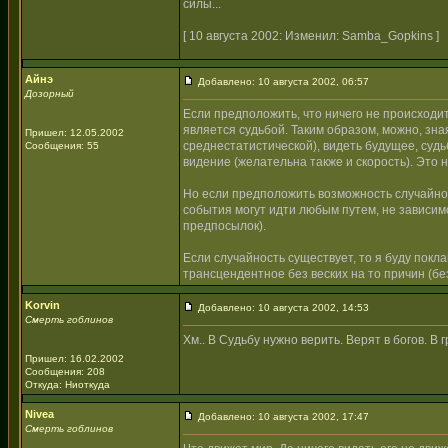
силы...
[ 10 августа 2002: Изменил: Samba_Gopkins ]
Айнэ
Добавлено: 10 августа 2002, 06:57
Дозорный
Если предположить, что ничего не происходи
является судьбой. Таким образом, можно, зна
Пришел: 12.05.2002
среднестатистической), видеть будущее, суд
Сообщения: 55
видение (желательна также и скорость). Это
Но если предположить возможность случайност
события могут идти любым путем, не зависи
предпосылок).
Если случайность существует, то я буду покла
трансцендентное без веских на то причин (без
Korvin
Добавлено: 10 августа 2002, 14:53
Смерть гоблинов
Хм.. В Судьбу нужно верить. Верят в богов. В 
Пришел: 16.02.2002
Сообщения: 208
Откуда: Ниоткуда
Nivea
Добавлено: 10 августа 2002, 17:47
Смерть гоблинов