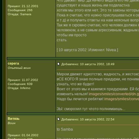
Что движет мир. Да ничего видать его не движ
существует и наша жизнь им подвластна
Пришел: 21.12.2001
хотим мы этого или нет. Это те законы котор
Сообщения: 266
Откуда: Samara
Пока я считаю, что нужно прислушиваться к с
и т д) и получить ответы на нам неясные вопр
Так же я скромно считаю, что человек должен
человеком, а не самым агрессивным, жадным 
чтобы им просто
стать.
[ 10 августа 2002: Изменил: Nivea ]
серега
Добавлено: 10 августа 2002, 18:49
Опытный воин
Миром движет идиотство, жадность, и жестоко
вСЕ КОГО Я знаю полные придурки, не понима
Пришел: 11.07.2002
узнать, что же будет!
Сообщения: 639
Откуда: Inferno
Воит от этого мы и кажемся придурками. Ей б
изменить нельзя!
images/smiles/converted/dn.g
Надо бы лечится ребятки!
images/smiles/conve
ЗЫ: сморозил тут чтото полнимаешь...
Витязь
Добавлено: 10 августа 2002, 22:54
Воин
to Samba
Пришел: 01.04.2002