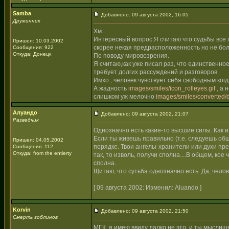
Samba
Добавлено: 09 августа 2002, 16:05
Дружинник
Хм...
Интересный вопрос.Я считаю что судьбы все ж
Пришел: 10.03.2002
скорее некая предрасположенность но не бол
Сообщения: 922
Откуда: Донецк
По поводу мировозрения.
Я считаю,как уже писал раз, что единственно
требует долгих рассуждений и разговоров.
Имхо , человек чувствует себя свободным когд
А жадность
images/smiles/icon_rolleyes.gif
, а 
слишком уж мелочно
images/smiles/converted/d
Алуандо
Добавлено: 09 августа 2002, 21:07
Разведчик
Однозначно есть какие-то высшие силы. Как и
Если ты живешь правильно (т.е. следуешь общеи
Пришел: 04.05.2002
порядке. Твои ангелы-хранители или духи пред
Сообщения: 112
Откуда: from the entierty
так, то изволь, получи сполна....В общем, ко
сполна.
Щитаю, что сутьба однозначно есть. Да, челов
[ 09 августа 2002: Изменил: Aluando ]
Korvin
Добавлено: 09 августа 2002, 21:50
Смерть гоблинов
МГК, я имею ввиду далко не это, и ты мыслиш