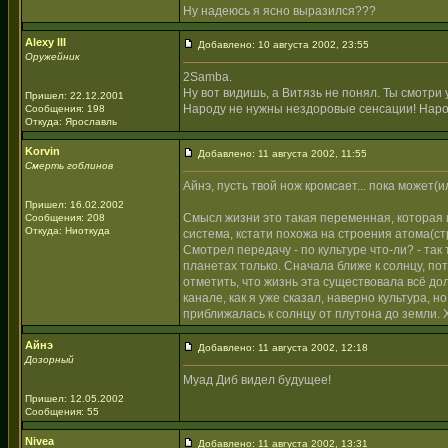
Ну надеюсь я ясно выразился???
Alexy III
Добавлено: 10 августа 2002, 23:55
Оружейник
2Samba.
Ну вот видишь, а Витязь не понял. Ты смотри у
Пришел: 22.12.2001
Народу не нужны нездоровые сенсации! Нар
Сообщения: 198
Откуда: Ярославль
Korvin
Добавлено: 11 августа 2002, 11:55
Смерть гоблинов
Айнэ, пусть твой нож кромсает... пока может(ил
Пришел: 16.02.2002
Смысл жизни это такая переменная, которая 
Сообщения: 208
Откуда: Ниоткуда
система, кстати похожа на строения атома(с
Смотрел передачу - по культуре что-ли? - так
планетах только. Сначала ближе к солнцу, по
отметить, что жизнь эта существовала всё до
канале, как я уже сказал, наверно культура, 
приближалась к солнцу от плутона до земли. 
Айнэ
Добавлено: 11 августа 2002, 12:18
Дозорный
Муад Диб видел будущее!
Пришел: 12.05.2002
Сообщения: 55
Nivea
Добавлено: 11 августа 2002, 13:31