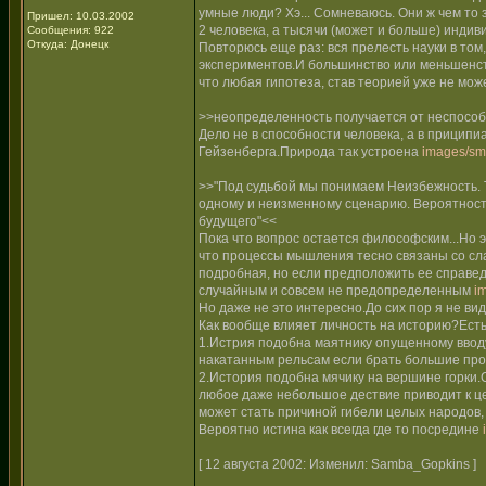
умные люди? Хэ... Сомневаюсь. Они ж чем то 
Пришел: 10.03.2002
2 человека, а тысячи (может и больше) индив
Сообщения: 922
Откуда: Донецк
Повторюсь еще раз: вся прелесть науки в том
экспериментов.И большинство или меньшенств
что любая гипотеза, став теорией уже не мож
>>неопределенность получается от неспособ
Дело не в способности человека, а в прици
Гейзенберга.Природа так устроена
images/smi
>>"Под судьбой мы понимаем Неизбежность. Т.е
одному и неизменному сценарию. Вероятность
будущего"<<
Пока что вопрос остается философским...Но эт
что процессы мышления тесно связаны со сла
подробная, но если предположить ее справед
случайным и совсем не предопределенным
i
Но даже не это интересно.До сих пор я не в
Как вообще влияет личность на историю?Есть
1.Истрия подобна маятнику опущенному ввод
накатанным рельсам если брать большие про
2.История подобна мячику на вершине горки.
любое даже небольшое дествие приводит к це
может стать причиной гибели целых народов, 
Вероятно истина как всегда где то посредине
[ 12 августа 2002: Изменил: Samba_Gopkins ]