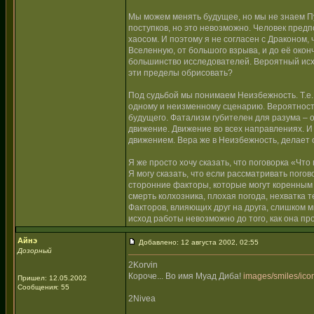
Мы можем менять будущее, но мы не знаем Пу
поступков, но это невозможно. Человек предп
хаосом. И поэтому я не согласен с Драконом
Вселенную, от большого взрыва, и до её окон
большинство исследователей. Вероятный исхо
эти пределы обрисовать?
Под судьбой мы понимаем Неизбежность. Т.е., 
одному и неизменному сценарию. Вероятность
будущего. Фатализм губителен для разума – о
движение. Движение во всех направлениях. И
движением. Вера же в Неизбежность, делает
Я же просто хочу сказать, что поговорка «Чт
Я могу сказать, что если рассматривать погов
сторонние факторы, которые могут коренным 
смерть колхозника, плохая погода, нехватка т
Факторов, влияющих друг на друга, слишком м
исход работы невозможно до того, как она пр
Айнэ
Добавлено: 12 августа 2002, 02:55
Дозорный
2Korvin
Короче... Во имя Муад Диба!
images/smiles/icon
Пришел: 12.05.2002
Сообщения: 55
2Nivea