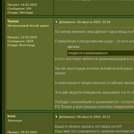
Пришел: 16.02.2002
Сообщения: 208
Откуда: Ниоткуда
Twister
Добавлено: 09 августа 2002, 21:54
Неторопливый белый админ
По моему мнению, мир двигает одна вещь и о
Пришел: 12.03.2002
Стремление к продолжению рода – то есть в 
Сообщения: 2828
Откуда: Волгоград
Цитата:
плодится и размножаться
и этот инстинкт является доминирующим в по
Так же некоторым особям человеческой расы 
этого.
А некоторым и общественная (стайная) жизнь
Эти две модели поведения указывают на то 
Победит сильнейший и размножится - естест
P.S Только у всех разные способы
images/smile
kruts
Добавлено: 09 августа 2002, 23:11
Загонщик
Ващето можно сказать что мира нету!!!
Наш мир это совокупность энергии положител
Пришел: 25.03.2002