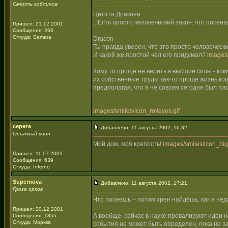
Смерть гоблинов
Цитата Дракона:
...Есть просто человеческий закон: что посеешь
Пришел: 21.12.2001
Сообщения: 266
Откуда: Samara
Dracon
Ты правда уверен, что это просто человеческ
И какой же простой чел его придумал?
images/
Кому то проще не верить в высшие силы - ко
их собственные труды как-то проще жизнь когд
предполагая, что я не совсем сегодня был пл
images/smiles/icon_rolleyes.gif
серега
Добавлено: 11 августа 2002, 16:32
Опытный воин
Мой дом, моя крепость!
images/smiles/icon_bigg
Пришел: 11.07.2002
Сообщения: 639
Откуда: Inferno
Supernova
Добавлено: 11 августа 2002, 17:21
Гроза орков
Что посеешь – потом хрен найдёшь, как я неда
Пришел: 20.12.2001
А вообще, сейчас в науке превалируют идеи н
Сообщения: 1855
Откуда: Морква
события не может быть определён, пока не з