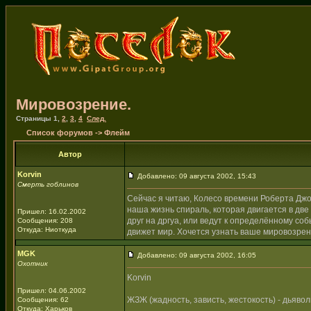
Мировозрение.
Страницы
1
,
2
,
3
,
4
След.
Список форумов
->
Флейм
Автор
Korvin
Добавлено: 09 августа 2002, 15:43
Смерть гоблинов
Сейчас я читаю, Колесо времени Роберта Джорд
наша жизнь спираль, которая двигается в дв
Пришел: 16.02.2002
друг на дргуа, или ведут к определённому со
Сообщения: 208
Откуда: Ниоткуда
движет мир. Хочется узнать ваше мировозрен
MGK
Добавлено: 09 августа 2002, 16:05
Охотник
Korvin
Пришел: 04.06.2002
ЖЗЖ (жадность, зависть, жестокость) - дьявол
Сообщения: 62
Откуда: Харьков