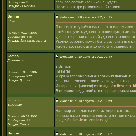
если все сложить то ниче не будет!!
Сообщения: 9
Откуда: из Москвы
Но человек при рождении нейтрален!
Витязь
Добавлено: 09 августа 2002, 23:15
Воин
Я не верю в сутьбу и считаю, что миром движ
чтобы получить удовлетворение нужно иметь 
Пришел: 01.04.2002
удовлетворение от своей удовлетворенности
Сообщения: 448
Откуда: Изподвыподверта
Удовлетворение может быть разным и для раз
кого-то достаток, для кого-то благодарность и
Samba
Добавлено: 10 августа 2002, 02:45
Дружинник
2 Витязь
Гы гы гы
Пришел: 10.03.2002
Я сразу вспомнил выбегаловых кадавров из "П
Сообщения: 922
Откуда: Донецк
Как там...Человек полностью неудовлетворен
Интересная философия
images/smiles/icon_big
Я не имею ввиду твой ответ, просто вспомни
benedict
Добавлено: 10 августа 2002, 02:59
Загонщик
Наш мир это один из многих миров которые н
во всём кроме одной маленькой детали ну ск
Пришел: 09.07.2002
images/smiles/icon_confused.gif
Сообщения: 13
Откуда: Ottuda
Витязь
Добавлено: 10 августа 2002, 03:37