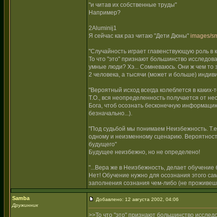
"и читав их собственные труды"
Например?
2Aluminij1
Я сейчас как раз читаю "Дети Дюны"
images/sm
"Случайность играет главенствующую роль в 
То что "это" признают большинство исследов
умные люди? Хэ... Сомневаюсь. Они ж чем то 
2 человека, а тысячи (может и больше) индив
"Вероятный исход всегда колеблется в каких-
Т.О., вся неопределенность получается от не
Бога, чтоб осознать бесконечную информацию 
безначально...).
"Под судьбой мы понимаем Неизбежность. Т.е.,
одному и неизменному сценарию. Вероятность
будущего"
Будущее неизбежно, но не определено!
"...Вера же в Неизбежность, делает обучение 
Нет! Обучение нужно для осознания этого са
заполнения сознания чем-либо (не проживешь
Samba
Добавлено: 12 августа 2002, 04:06
Дружинник
>>То что "это" признают большинство исслед