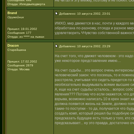
Не читал я эту книжку, поэтому и не понял. О
Сообщения: 448
Откуда: Изподвыподверта
Brand
Добавлено: 10 августа 2002, 23:01
Оружейник
ИМХО, мир движется в нас, почти у каждого 
обработана по-разному, отсюда и разное мир
Пришел: 19.01.2002
удовлетворить ЧЧувство собственной важности
Сообщения: 177
Откуда: из ***** на лыжах
Dracon
Добавлено: 10 августа 2002, 23:29
Старейшина
На счет того, что движет человеком - это над
уже некоторое представление имею....
Пришел: 17.02.2002
Сообщения: 2679
Откуда: Москва
На счет судьбы... это вопрос очень интересны
человеческий закон: что посеешь, то и пожне
расстрела, учитывая что сидеть придется-то
необязательно выдумывать всякие высшие силы
А, еще на счет судьбы осталось... вопрос со
явления??? Потому что если окажется, что д
взрыва, возможно написать 10 в хрен знает к
должна появится жизнь на Земле, должно поя
такие-то поступки - то да, получается что бу
создать комп, который решил бы подобную си
предсказать будущее есть только у того, кто
предсказывает... ну это правда, достаточно о