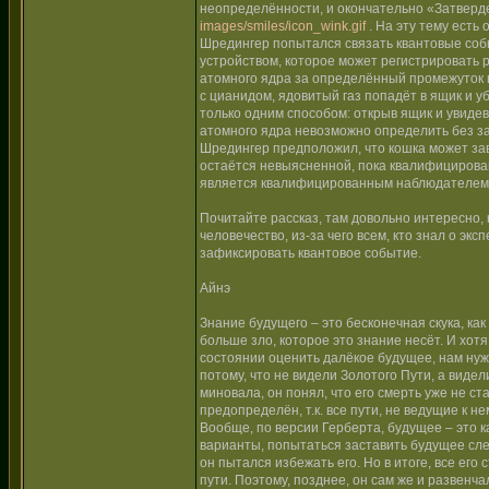
неопределённости, и окончательно «Затвердев
images/smiles/icon_wink.gif
. На эту тему есть
Шредингер попытался связать квантовые соб
устройством, которое может регистрировать 
атомного ядра за определённый промежуток в
с цианидом, ядовитый газ попадёт в ящик и у
только одним способом: открыв ящик и увиде
атомного ядра невозможно определить без за
Шредингер предположил, что кошка может зави
остаётся невыясненной, пока квалифицирован
является квалифицированным наблюдателем
Почитайте рассказ, там довольно интересно, 
человечество, из-за чего всем, кто знал о э
зафиксировать квантовое событие.
Айнэ
Знание будущего – это бесконечная скука, ка
больше зло, которое это знание несёт. И хотя
состоянии оценить далёкое будущее, нам нуж
потому, что не видели Золотого Пути, а видел
миновала, он понял, что его смерть уже не с
предопределён, т.к. все пути, не ведущие к 
Вообще, по версии Герберта, будущее – это к
варианты, попытаться заставить будущее сле
он пытался избежать его. Но в итоге, все его
пути. Поэтому, позднее, он сам же и развенч