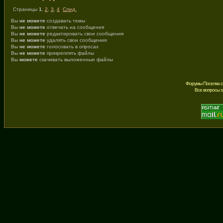
Страницы
1
,
2
,
3
,
4
След.
Вы
не можете
создавать темы
Вы
не можете
отвечать на сообщения
Вы
не можете
редактировать свои сообщения
Вы
не можете
удалять свои сообщения
Вы
не можете
голосовать в опросах
Вы
не можете
прикреплять файлы
Вы
можете
скачивать выложенные файлы
Форумы Поселка с
Все вопросы 