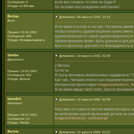
если все сложить то ниче не будет!!
Сообщения: 9
Откуда: из Москвы
Но человек при рождении нейтрален!
Витязь
Добавлено: 09 августа 2002, 23:15
Воин
Я не верю в сутьбу и считаю, что миром движ
чтобы получить удовлетворение нужно иметь 
Пришел: 01.04.2002
удовлетворение от своей удовлетворенности
Сообщения: 448
Откуда: Изподвыподверта
Удовлетворение может быть разным и для раз
кого-то достаток, для кого-то благодарность и
Samba
Добавлено: 10 августа 2002, 02:45
Дружинник
2 Витязь
Гы гы гы
Пришел: 10.03.2002
Я сразу вспомнил выбегаловых кадавров из "П
Сообщения: 922
Откуда: Донецк
Как там...Человек полностью неудовлетворен
Интересная философия
images/smiles/icon_big
Я не имею ввиду твой ответ, просто вспомни
benedict
Добавлено: 10 августа 2002, 02:59
Загонщик
Наш мир это один из многих миров которые н
во всём кроме одной маленькой детали ну ск
Пришел: 09.07.2002
images/smiles/icon_confused.gif
Сообщения: 13
Откуда: Ottuda
Витязь
Добавлено: 10 августа 2002, 03:37