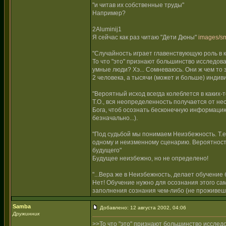
"и читав их собственные труды"
Например?
2Aluminij1
Я сейчас как раз читаю "Дети Дюны"
images/sm
"Случайность играет главенствующую роль в 
То что "это" признают большинство исследов
умные люди? Хэ... Сомневаюсь. Они ж чем то 
2 человека, а тысячи (может и больше) индив
"Вероятный исход всегда колеблется в каких-
Т.О., вся неопределенность получается от не
Бога, чтоб осознать бесконечную информацию 
безначально...).
"Под судьбой мы понимаем Неизбежность. Т.е.,
одному и неизменному сценарию. Вероятность
будущего"
Будущее неизбежно, но не определено!
"...Вера же в Неизбежность, делает обучение 
Нет! Обучение нужно для осознания этого са
заполнения сознания чем-либо (не проживешь
Samba
Добавлено: 12 августа 2002, 04:06
Дружинник
>>То что "это" признают большинство исслед