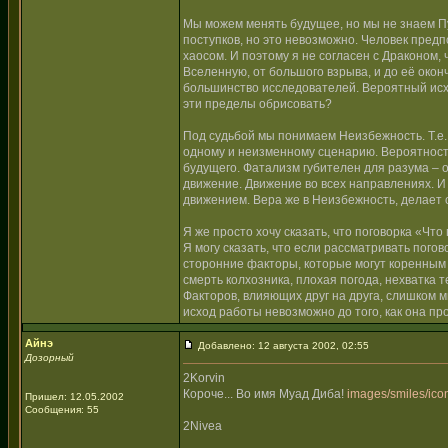
Мы можем менять будущее, но мы не знаем Пу
поступков, но это невозможно. Человек предп
хаосом. И поэтому я не согласен с Драконом
Вселенную, от большого взрыва, и до её окон
большинство исследователей. Вероятный исхо
эти пределы обрисовать?
Под судьбой мы понимаем Неизбежность. Т.е., 
одному и неизменному сценарию. Вероятность
будущего. Фатализм губителен для разума – о
движение. Движение во всех направлениях. И
движением. Вера же в Неизбежность, делает
Я же просто хочу сказать, что поговорка «Чт
Я могу сказать, что если рассматривать погов
сторонние факторы, которые могут коренным 
смерть колхозника, плохая погода, нехватка т
Факторов, влияющих друг на друга, слишком м
исход работы невозможно до того, как она пр
Айнэ
Добавлено: 12 августа 2002, 02:55
Дозорный
2Korvin
Короче... Во имя Муад Диба!
images/smiles/icon
Пришел: 12.05.2002
Сообщения: 55
2Nivea