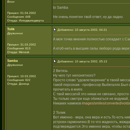
Воин
to Samba
Пришел: 01.04.2002
Не очень понятен твой ответ, ну да ладно.
Сообщения: 448
Откуда: Изподвыподверта
Tolik
Добавлено: 10 августа 2002, 04:21
Дружинник
А моя точка мнения полностью сопадает с Са
Пришел: 31.03.2002
А кто0-нить в высшие силы люборо рода вери
Сообщения: 813
Откуда: Menesk
Samba
Добавлено: 10 августа 2002, 05:13
Дружинник
2 Витязь
Ну чего тут непонятного?
Пришел: 10.03.2002
Просто слово "удовлетворение" в твоей месс
Сообщения: 922
Откуда: Донецк
такой персонаж - профессор Выбегалло.Был 
прочитать в книге.
С твой мессагой это никак не связано, прост
Ты только смотри еще обижаться не вздумай, 
Никаких намеков
images/smiles/converted/volda
2 Толик
Вот именно - вера, она вера и есть.То есть н
устроен гармонично.В то что жадность, жажда
подтверждается.Это именно вера, чтобы оста