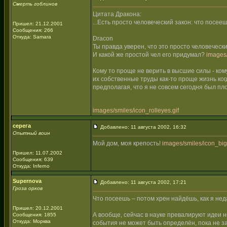
Смерть гоблинов
Цитата Дракона:
...Есть просто человеческий закон: что посеешь
Пришел: 21.12.2001
Сообщения: 266
Откуда: Samara
Dracon
Ты правда уверен, что это просто человеческ
И какой же простой чел его придумал?
images/
Кому то проще не верить в высшие силы - ко
их собственные труды как-то проще жизнь когд
предполагая, что я не совсем сегодня был пл
images/smiles/icon_rolleyes.gif
серега
Добавлено: 11 августа 2002, 16:32
Опытный воин
Мой дом, моя крепость!
images/smiles/icon_bigg
Пришел: 11.07.2002
Сообщения: 639
Откуда: Inferno
Supernova
Добавлено: 11 августа 2002, 17:21
Гроза орков
Что посеешь – потом хрен найдёшь, как я неда
Пришел: 20.12.2001
А вообще, сейчас в науке превалируют идеи н
Сообщения: 1855
Откуда: Морква
события не может быть определён, пока не з