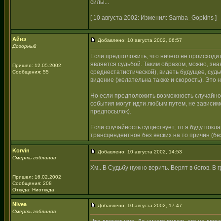
силы...
[ 10 августа 2002: Изменил: Samba_Gopkins ]
Айнэ
Добавлено: 10 августа 2002, 06:57
Дозорный
Если предположить, что ничего не происходи
является судьбой. Таким образом, можно, зна
Пришел: 12.05.2002
среднестатистической), видеть будущее, суд
Сообщения: 55
видение (желательна также и скорость). Это
Но если предположить возможность случайност
события могут идти любым путем, не зависи
предпосылок).
Если случайность существует, то я буду покла
трансцендентное без веских на то причин (без
Korvin
Добавлено: 10 августа 2002, 14:53
Смерть гоблинов
Хм.. В Судьбу нужно верить. Верят в богов. В 
Пришел: 16.02.2002
Сообщения: 208
Откуда: Ниоткуда
Nivea
Добавлено: 10 августа 2002, 17:47
Смерть гоблинов