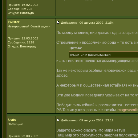
Пришел: 16.02.2002
Сообщения: 208
Откуда: Ниоткуда
Twister
Добавлено: 09 августа 2002, 21:54
Неторопливый белый админ
По моему мнению, мир двигает одна вещь и о
Пришел: 12.03.2002
Стремление к продолжению рода – то есть в 
Сообщения: 2828
Откуда: Волгоград
Цитата:
плодится и размножаться
и этот инстинкт является доминирующим в по
Так же некоторым особям человеческой расы 
этого.
А некоторым и общественная (стайная) жизнь
Эти две модели поведения указывают на то 
Победит сильнейший и размножится - естест
P.S Только у всех разные способы
images/smile
kruts
Добавлено: 09 августа 2002, 23:11
Загонщик
Ващето можно сказать что мира нету!!!
Наш мир это совокупность энергии положител
Пришел: 25.03.2002