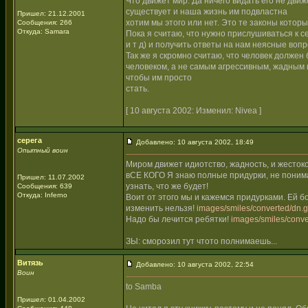
Что движет мир. Да ничего видать его не движ
существует и наша жизнь им подвластна
Пришел: 21.12.2001
хотим мы этого или нет. Это те законы котор
Сообщения: 266
Откуда: Samara
Пока я считаю, что нужно прислушиваться к с
и т д) и получить ответы на нам неясные вопр
Так же я скромно считаю, что человек должен
человеком, а не самым агрессивным, жадным 
чтобы им просто
стать.
[ 10 августа 2002: Изменил: Nivea ]
серега
Добавлено: 10 августа 2002, 18:49
Опытный воин
Миром движет идиотство, жадность, и жестоко
вСЕ КОГО Я знаю полные придурки, не понима
Пришел: 11.07.2002
узнать, что же будет!
Сообщения: 639
Откуда: Inferno
Воит от этого мы и кажемся придурками. Ей б
изменить нельзя!
images/smiles/converted/dn.g
Надо бы лечится ребятки!
images/smiles/conve
ЗЫ: сморозил тут чтото полнимаешь...
Витязь
Добавлено: 10 августа 2002, 22:54
Воин
to Samba
Пришел: 01.04.2002