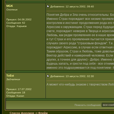
MGK
Добавлено: 12 августа 2002, 09:40
Охотник
Понятия Добра и Зла очень относительны. Бо
Именно Страх порождает все низкие проявлен
Пришел: 04.06.2002
контролем и инстинкт продолжения рода его
Сообщения: 62
Откуда: Харьков
Агрессию к окружающим. Страх перед будущим
счете, порождает неверие в Творца и агресси
Любовь, как редки проявления ее в наше время
и тут Страх и его проявления пытается приня
случаях своего рода "страховым фондом". Т.е. 
порождает Агрессию, в случае если ответная 
Таким образом, Страх и Любовь, тоже довольн
Вектор действий и намерений человека. Если н
других, а точнее для других) - Добро. Именно
Будешь хапать, и грести под себя - все отни
именно это подразумевается под понятием - К
ToEst
Добавлено: 13 августа 2002, 02:30
Зайчатник
А может кто-нибудь знаком с творчеством Лобс
Пришел: 17.07.2002
Сообщения: 18
Откуда: Kazan
Показать сообщения:
Список форумов
->
Флейм