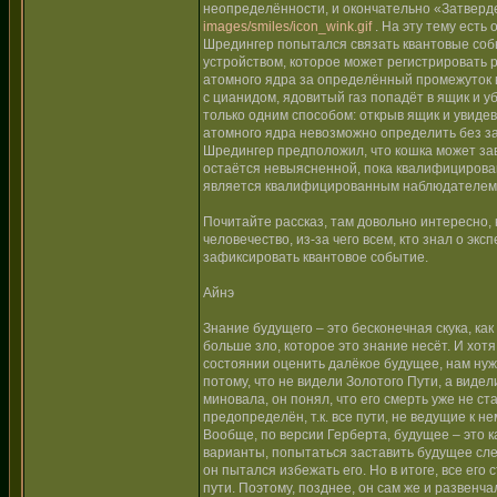
неопределённости, и окончательно «Затвердев
images/smiles/icon_wink.gif
. На эту тему есть
Шредингер попытался связать квантовые соб
устройством, которое может регистрировать 
атомного ядра за определённый промежуток в
с цианидом, ядовитый газ попадёт в ящик и у
только одним способом: открыв ящик и увиде
атомного ядра невозможно определить без за
Шредингер предположил, что кошка может зави
остаётся невыясненной, пока квалифицирован
является квалифицированным наблюдателем
Почитайте рассказ, там довольно интересно, 
человечество, из-за чего всем, кто знал о э
зафиксировать квантовое событие.
Айнэ
Знание будущего – это бесконечная скука, ка
больше зло, которое это знание несёт. И хотя
состоянии оценить далёкое будущее, нам нуж
потому, что не видели Золотого Пути, а видел
миновала, он понял, что его смерть уже не с
предопределён, т.к. все пути, не ведущие к 
Вообще, по версии Герберта, будущее – это к
варианты, попытаться заставить будущее сле
он пытался избежать его. Но в итоге, все его
пути. Поэтому, позднее, он сам же и развенч