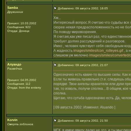
Samba
Добавлено: 09 августа 2002, 16:05
Дружинник
Хм...
Интересный вопрос.Я считаю что судьбы все ж
Пришел: 10.03.2002
скорее некая предрасположенность но не бол
Сообщения: 922
Откуда: Донецк
По поводу мировозрения.
Я считаю,как уже писал раз, что единственно
требует долгих рассуждений и разговоров.
Имхо , человек чувствует себя свободным когд
А жадность
images/smiles/icon_rolleyes.gif
, а 
слишком уж мелочно
images/smiles/converted/d
Алуандо
Добавлено: 09 августа 2002, 21:07
Разведчик
Однозначно есть какие-то высшие силы. Как и
Если ты живешь правильно (т.е. следуешь общеи
Пришел: 04.05.2002
порядке. Твои ангелы-хранители или духи пред
Сообщения: 112
Откуда: from the entierty
так, то изволь, получи сполна....В общем, ко
сполна.
Щитаю, что сутьба однозначно есть. Да, челов
[ 09 августа 2002: Изменил: Aluando ]
Korvin
Добавлено: 09 августа 2002, 21:50
Смерть гоблинов
МГК, я имею ввиду далко не это, и ты мыслиш