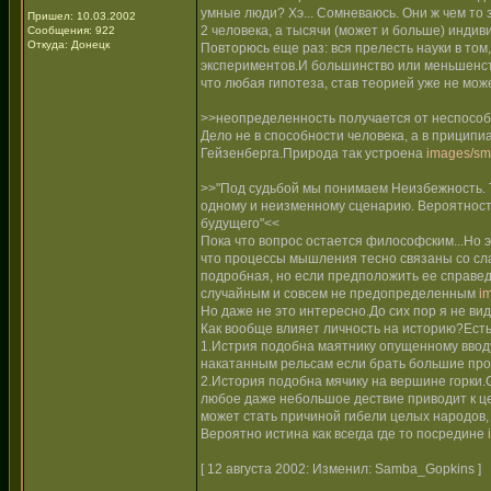
умные люди? Хэ... Сомневаюсь. Они ж чем то 
Пришел: 10.03.2002
2 человека, а тысячи (может и больше) индив
Сообщения: 922
Откуда: Донецк
Повторюсь еще раз: вся прелесть науки в том
экспериментов.И большинство или меньшенств
что любая гипотеза, став теорией уже не мож
>>неопределенность получается от неспособ
Дело не в способности человека, а в прици
Гейзенберга.Природа так устроена
images/smi
>>"Под судьбой мы понимаем Неизбежность. Т.е
одному и неизменному сценарию. Вероятность
будущего"<<
Пока что вопрос остается философским...Но эт
что процессы мышления тесно связаны со сла
подробная, но если предположить ее справед
случайным и совсем не предопределенным
i
Но даже не это интересно.До сих пор я не в
Как вообще влияет личность на историю?Есть
1.Истрия подобна маятнику опущенному ввод
накатанным рельсам если брать большие про
2.История подобна мячику на вершине горки.
любое даже небольшое дествие приводит к це
может стать причиной гибели целых народов, 
Вероятно истина как всегда где то посредине
[ 12 августа 2002: Изменил: Samba_Gopkins ]