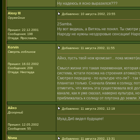
Ну надеюсь я ясно выразился???
Alexy III
Добавлено: 10 августа 2002, 23:55
Оружейник
2Samba.
Ну вот видишь, а Витязь не понял. Ты смотри у
Пришел: 22.12.2001
Народу не нужны нездоровые сенсации! Нар
Сообщения: 198
Откуда: Ярославль
Korvin
Добавлено: 11 августа 2002, 11:55
Смерть гоблинов
Айнэ, пусть твой нож кромсает... пока может(ил
Пришел: 16.02.2002
Смысл жизни это такая переменная, которая 
Сообщения: 208
Откуда: Ниоткуда
система, кстати похожа на строения атома(с
Смотрел передачу - по культуре что-ли? - так
планетах только. Сначала ближе к солнцу, по
отметить, что жизнь эта существовала всё до
канале, как я уже сказал, наверно культура, 
приближалась к солнцу от плутона до земли. 
Айнэ
Добавлено: 11 августа 2002, 12:18
Дозорный
Муад Диб видел будущее!
Пришел: 12.05.2002
Сообщения: 55
Nivea
Добавлено: 11 августа 2002, 13:31