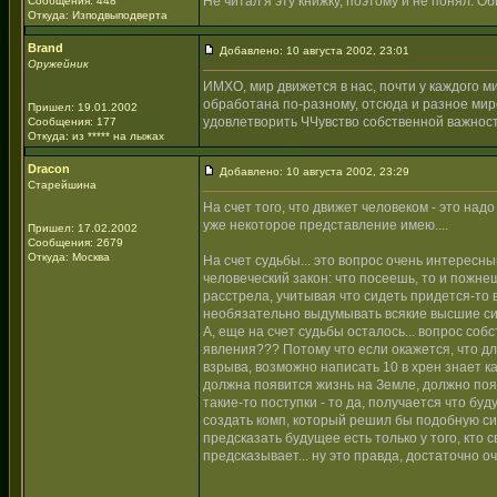
Не читал я эту книжку, поэтому и не понял. О
Сообщения: 448
Откуда: Изподвыподверта
Brand
Добавлено: 10 августа 2002, 23:01
Оружейник
ИМХО, мир движется в нас, почти у каждого 
обработана по-разному, отсюда и разное мир
Пришел: 19.01.2002
удовлетворить ЧЧувство собственной важности
Сообщения: 177
Откуда: из ***** на лыжах
Dracon
Добавлено: 10 августа 2002, 23:29
Старейшина
На счет того, что движет человеком - это над
уже некоторое представление имею....
Пришел: 17.02.2002
Сообщения: 2679
Откуда: Москва
На счет судьбы... это вопрос очень интересны
человеческий закон: что посеешь, то и пожне
расстрела, учитывая что сидеть придется-то
необязательно выдумывать всякие высшие силы
А, еще на счет судьбы осталось... вопрос со
явления??? Потому что если окажется, что д
взрыва, возможно написать 10 в хрен знает к
должна появится жизнь на Земле, должно поя
такие-то поступки - то да, получается что бу
создать комп, который решил бы подобную си
предсказать будущее есть только у того, кто
предсказывает... ну это правда, достаточно о