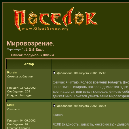
Мировозрение.
Страницы
1
,
2
,
3
,
4
След.
Список форумов
->
Флейм
Автор
Korvin
Добавлено: 09 августа 2002, 15:43
Смерть гоблинов
Сейчас я читаю, Колесо времени Роберта Джорд
наша жизнь спираль, которая двигается в дв
Пришел: 16.02.2002
друг на дргуа, или ведут к определённому со
Сообщения: 208
Откуда: Ниоткуда
движет мир. Хочется узнать ваше мировозрен
MGK
Добавлено: 09 августа 2002, 16:05
Охотник
Korvin
Пришел: 04.06.2002
ЖЗЖ (жадность, зависть, жестокость) - дьявол
Сообщения: 62
Откуда: Харьков