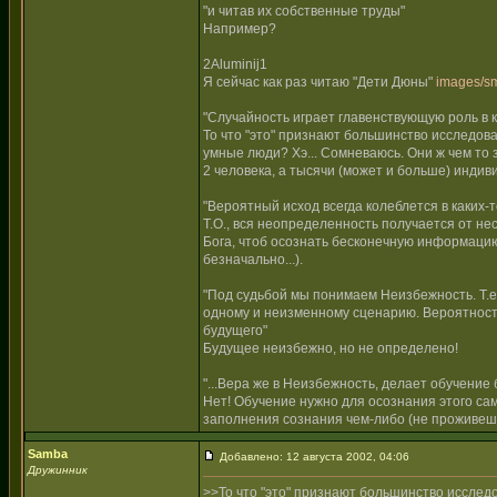
"и читав их собственные труды"
Например?
2Aluminij1
Я сейчас как раз читаю "Дети Дюны"
images/sm
"Случайность играет главенствующую роль в 
То что "это" признают большинство исследов
умные люди? Хэ... Сомневаюсь. Они ж чем то 
2 человека, а тысячи (может и больше) индив
"Вероятный исход всегда колеблется в каких-
Т.О., вся неопределенность получается от не
Бога, чтоб осознать бесконечную информацию 
безначально...).
"Под судьбой мы понимаем Неизбежность. Т.е.,
одному и неизменному сценарию. Вероятность
будущего"
Будущее неизбежно, но не определено!
"...Вера же в Неизбежность, делает обучение 
Нет! Обучение нужно для осознания этого са
заполнения сознания чем-либо (не проживешь
Samba
Добавлено: 12 августа 2002, 04:06
Дружинник
>>То что "это" признают большинство исслед