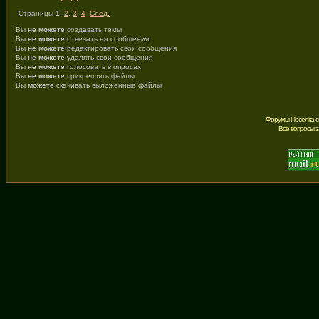
Страницы
1
,
2
,
3
,
4
След.
Вы
не можете
создавать темы
Вы
не можете
отвечать на сообщения
Вы
не можете
редактировать свои сообщения
Вы
не можете
удалять свои сообщения
Вы
не можете
голосовать в опросах
Вы
не можете
прикреплять файлы
Вы
можете
скачивать выложенные файлы
Форумы Поселка с
Все вопросы 