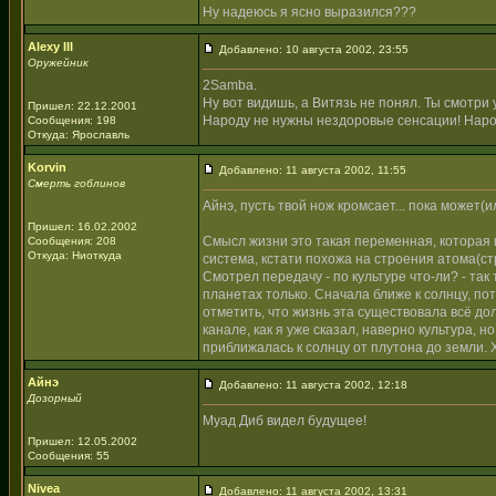
Ну надеюсь я ясно выразился???
Alexy III
Добавлено: 10 августа 2002, 23:55
Оружейник
2Samba.
Ну вот видишь, а Витязь не понял. Ты смотри у
Пришел: 22.12.2001
Народу не нужны нездоровые сенсации! Нар
Сообщения: 198
Откуда: Ярославль
Korvin
Добавлено: 11 августа 2002, 11:55
Смерть гоблинов
Айнэ, пусть твой нож кромсает... пока может(ил
Пришел: 16.02.2002
Смысл жизни это такая переменная, которая 
Сообщения: 208
Откуда: Ниоткуда
система, кстати похожа на строения атома(с
Смотрел передачу - по культуре что-ли? - так
планетах только. Сначала ближе к солнцу, по
отметить, что жизнь эта существовала всё до
канале, как я уже сказал, наверно культура, 
приближалась к солнцу от плутона до земли. 
Айнэ
Добавлено: 11 августа 2002, 12:18
Дозорный
Муад Диб видел будущее!
Пришел: 12.05.2002
Сообщения: 55
Nivea
Добавлено: 11 августа 2002, 13:31