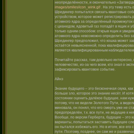
неопределённости, и окончательно «Затвердев
images/smiles/icon_wink.gif
. На эту тему есть
Шредингер попытался связать квантовые соб
устройством, которое может регистрировать 
атомного ядра за определённый промежуток в
с цианидом, ядовитый газ попадёт в ящик и у
только одним способом: открыв ящик и увиде
атомного ядра невозможно определить без за
Шредингер предположил, что кошка может зави
остаётся невыясненной, пока квалифицирован
является квалифицированным наблюдателем
Почитайте рассказ, там довольно интересно, 
человечество, из-за чего всем, кто знал о э
зафиксировать квантовое событие.
Айнэ
Знание будущего – это бесконечная скука, ка
больше зло, которое это знание несёт. И хотя
состоянии оценить далёкое будущее, нам нуж
потому, что не видели Золотого Пути, а видел
миновала, он понял, что его смерть уже не с
предопределён, т.к. все пути, не ведущие к 
Вообще, по версии Герберта, будущее – это к
варианты, попытаться заставить будущее сле
он пытался избежать его. Но в итоге, все его
пути. Поэтому, позднее, он сам же и развенч