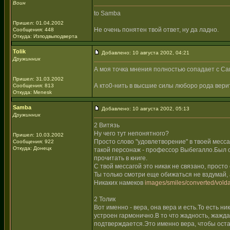
Воин
to Samba
Пришел: 01.04.2002
Не очень понятен твой ответ, ну да ладно.
Сообщения: 448
Откуда: Изподвыподверта
Tolik
Добавлено: 10 августа 2002, 04:21
Дружинник
А моя точка мнения полностью сопадает с Са
Пришел: 31.03.2002
А кто0-нить в высшие силы люборо рода вери
Сообщения: 813
Откуда: Menesk
Samba
Добавлено: 10 августа 2002, 05:13
Дружинник
2 Витязь
Ну чего тут непонятного?
Пришел: 10.03.2002
Просто слово "удовлетворение" в твоей месс
Сообщения: 922
Откуда: Донецк
такой персонаж - профессор Выбегалло.Был 
прочитать в книге.
С твой мессагой это никак не связано, прост
Ты только смотри еще обижаться не вздумай, 
Никаких намеков
images/smiles/converted/volda
2 Толик
Вот именно - вера, она вера и есть.То есть н
устроен гармонично.В то что жадность, жажда
подтверждается.Это именно вера, чтобы оста