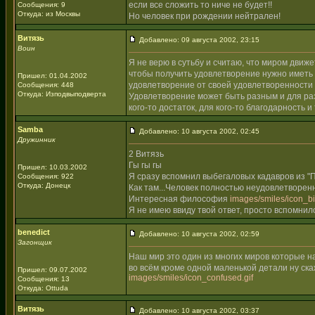
если все сложить то ниче не будет!!
Сообщения: 9
Откуда: из Москвы
Но человек при рождении нейтрален!
Витязь
Добавлено: 09 августа 2002, 23:15
Воин
Я не верю в сутьбу и считаю, что миром движ
чтобы получить удовлетворение нужно иметь 
Пришел: 01.04.2002
удовлетворение от своей удовлетворенности
Сообщения: 448
Откуда: Изподвыподверта
Удовлетворение может быть разным и для раз
кого-то достаток, для кого-то благодарность и
Samba
Добавлено: 10 августа 2002, 02:45
Дружинник
2 Витязь
Гы гы гы
Пришел: 10.03.2002
Я сразу вспомнил выбегаловых кадавров из "П
Сообщения: 922
Откуда: Донецк
Как там...Человек полностью неудовлетворен
Интересная философия
images/smiles/icon_big
Я не имею ввиду твой ответ, просто вспомни
benedict
Добавлено: 10 августа 2002, 02:59
Загонщик
Наш мир это один из многих миров которые н
во всём кроме одной маленькой детали ну ск
Пришел: 09.07.2002
images/smiles/icon_confused.gif
Сообщения: 13
Откуда: Ottuda
Витязь
Добавлено: 10 августа 2002, 03:37