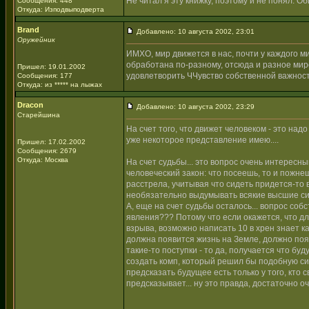
Не читал я эту книжку, поэтому и не понял. О
Сообщения: 448
Откуда: Изподвыподверта
Brand
Добавлено: 10 августа 2002, 23:01
Оружейник
ИМХО, мир движется в нас, почти у каждого 
обработана по-разному, отсюда и разное мир
Пришел: 19.01.2002
удовлетворить ЧЧувство собственной важности
Сообщения: 177
Откуда: из ***** на лыжах
Dracon
Добавлено: 10 августа 2002, 23:29
Старейшина
На счет того, что движет человеком - это над
уже некоторое представление имею....
Пришел: 17.02.2002
Сообщения: 2679
Откуда: Москва
На счет судьбы... это вопрос очень интересны
человеческий закон: что посеешь, то и пожне
расстрела, учитывая что сидеть придется-то
необязательно выдумывать всякие высшие силы
А, еще на счет судьбы осталось... вопрос со
явления??? Потому что если окажется, что д
взрыва, возможно написать 10 в хрен знает к
должна появится жизнь на Земле, должно поя
такие-то поступки - то да, получается что бу
создать комп, который решил бы подобную си
предсказать будущее есть только у того, кто
предсказывает... ну это правда, достаточно о