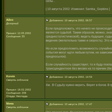
силы...
[ 10 августа 2002: Изменил: Samba_Gopkins ]
Айнэ
Добавлено: 10 августа 2002, 06:57
Дозорный
Если предположить, что ничего не происходи
является судьбой. Таким образом, можно, зна
Пришел: 12.05.2002
среднестатистической), видеть будущее, суд
Сообщения: 55
видение (желательна также и скорость). Это
Но если предположить возможность случайност
события могут идти любым путем, не зависи
предпосылок).
Если случайность существует, то я буду покла
трансцендентное без веских на то причин (без
Korvin
Добавлено: 10 августа 2002, 14:53
Смерть гоблинов
Хм.. В Судьбу нужно верить. Верят в богов. В 
Пришел: 16.02.2002
Сообщения: 208
Откуда: Ниоткуда
Nivea
Добавлено: 10 августа 2002, 17:47
Смерть гоблинов