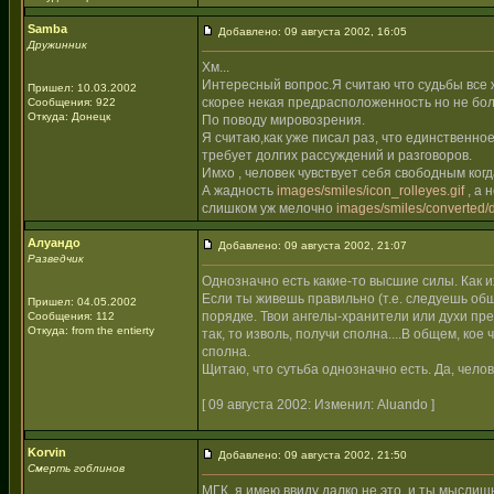
Samba
Добавлено: 09 августа 2002, 16:05
Дружинник
Хм...
Интересный вопрос.Я считаю что судьбы все ж
Пришел: 10.03.2002
скорее некая предрасположенность но не бол
Сообщения: 922
Откуда: Донецк
По поводу мировозрения.
Я считаю,как уже писал раз, что единственно
требует долгих рассуждений и разговоров.
Имхо , человек чувствует себя свободным когд
А жадность
images/smiles/icon_rolleyes.gif
, а 
слишком уж мелочно
images/smiles/converted/d
Алуандо
Добавлено: 09 августа 2002, 21:07
Разведчик
Однозначно есть какие-то высшие силы. Как и
Если ты живешь правильно (т.е. следуешь общеи
Пришел: 04.05.2002
порядке. Твои ангелы-хранители или духи пред
Сообщения: 112
Откуда: from the entierty
так, то изволь, получи сполна....В общем, ко
сполна.
Щитаю, что сутьба однозначно есть. Да, челов
[ 09 августа 2002: Изменил: Aluando ]
Korvin
Добавлено: 09 августа 2002, 21:50
Смерть гоблинов
МГК, я имею ввиду далко не это, и ты мыслиш