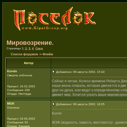
Мировозрение.
Страницы
1
,
2
,
3
,
4
След.
Список форумов
->
Флейм
Автор
Korvin
Добавлено: 09 августа 2002, 15:43
Смерть гоблинов
Сейчас я читаю, Колесо времени Роберта Джорд
наша жизнь спираль, которая двигается в дв
Пришел: 16.02.2002
друг на дргуа, или ведут к определённому со
Сообщения: 208
Откуда: Ниоткуда
движет мир. Хочется узнать ваше мировозрен
MGK
Добавлено: 09 августа 2002, 16:05
Охотник
Korvin
Пришел: 04.06.2002
ЖЗЖ (жадность, зависть, жестокость) - дьявол
Сообщения: 62
Откуда: Харьков