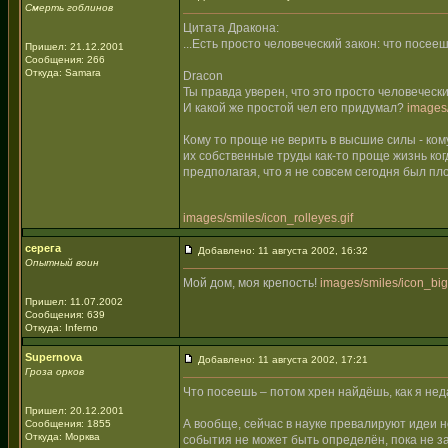
Смерть гоблинов
Цитата Дракона:
...Есть просто человеческий закон: что посеешь
Пришел: 21.12.2001
Сообщения: 266
Откуда: Samara
Dracon
Ты правда уверен, что это просто человеческ
И какой же простой чел его придумал?
images/
Кому то проще не верить в высшие силы - ко
их собственные труды как-то проще жизнь когд
предполагая, что я не совсем сегодня был пл
images/smiles/icon_rolleyes.gif
серега
Добавлено: 11 августа 2002, 16:32
Опытный воин
Мой дом, моя крепость!
images/smiles/icon_bigg
Пришел: 11.07.2002
Сообщения: 639
Откуда: Inferno
Supernova
Добавлено: 11 августа 2002, 17:21
Гроза орков
Что посеешь – потом хрен найдёшь, как я неда
Пришел: 20.12.2001
А вообще, сейчас в науке превалируют идеи н
Сообщения: 1855
Откуда: Морква
события не может быть определён, пока не з