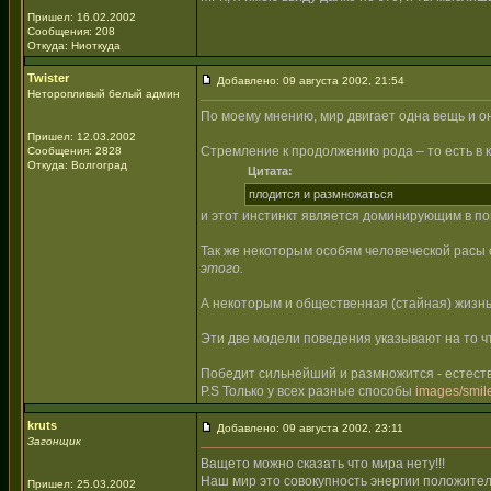
Пришел: 16.02.2002
Сообщения: 208
Откуда: Ниоткуда
Twister
Добавлено: 09 августа 2002, 21:54
Неторопливый белый админ
По моему мнению, мир двигает одна вещь и о
Пришел: 12.03.2002
Стремление к продолжению рода – то есть в 
Сообщения: 2828
Откуда: Волгоград
Цитата:
плодится и размножаться
и этот инстинкт является доминирующим в по
Так же некоторым особям человеческой расы 
этого.
А некоторым и общественная (стайная) жизнь
Эти две модели поведения указывают на то 
Победит сильнейший и размножится - естест
P.S Только у всех разные способы
images/smile
kruts
Добавлено: 09 августа 2002, 23:11
Загонщик
Ващето можно сказать что мира нету!!!
Наш мир это совокупность энергии положител
Пришел: 25.03.2002