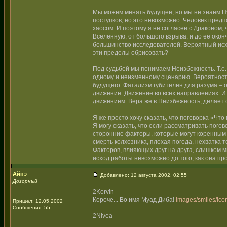
Мы можем менять будущее, но мы не знаем Пу
поступков, но это невозможно. Человек предп
хаосом. И поэтому я не согласен с Драконом
Вселенную, от большого взрыва, и до её окон
большинство исследователей. Вероятный исхо
эти пределы обрисовать?
Под судьбой мы понимаем Неизбежность. Т.е., 
одному и неизменному сценарию. Вероятность
будущего. Фатализм губителен для разума – о
движение. Движение во всех направлениях. И
движением. Вера же в Неизбежность, делает
Я же просто хочу сказать, что поговорка «Чт
Я могу сказать, что если рассматривать погов
сторонние факторы, которые могут коренным 
смерть колхозника, плохая погода, нехватка т
Факторов, влияющих друг на друга, слишком м
исход работы невозможно до того, как она пр
Айнэ
Добавлено: 12 августа 2002, 02:55
Дозорный
2Korvin
Короче... Во имя Муад Диба!
images/smiles/icon
Пришел: 12.05.2002
Сообщения: 55
2Nivea