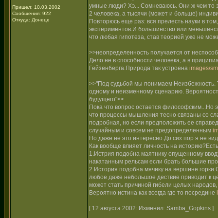
умные люди? Хэ... Сомневаюсь. Они ж чем то 
Пришел: 10.03.2002
2 человека, а тысячи (может и больше) индив
Сообщения: 922
Откуда: Донецк
Повторюсь еще раз: вся прелесть науки в том
экспериментов.И большинство или меньшенств
что любая гипотеза, став теорией уже не мож
>>неопределенность получается от неспособ
Дело не в способности человека, а в прици
Гейзенберга.Природа так устроена
images/smi
>>"Под судьбой мы понимаем Неизбежность. Т.е
одному и неизменному сценарию. Вероятность
будущего"<<
Пока что вопрос остается философским...Но эт
что процессы мышления тесно связаны со сла
подробная, но если предположить ее справед
случайным и совсем не предопределенным
i
Но даже не это интересно.До сих пор я не в
Как вообще влияет личность на историю?Есть
1.Истрия подобна маятнику опущенному ввод
накатанным рельсам если брать большие про
2.История подобна мячику на вершине горки.
любое даже небольшое дествие приводит к це
может стать причиной гибели целых народов, 
Вероятно истина как всегда где то посредине
[ 12 августа 2002: Изменил: Samba_Gopkins ]