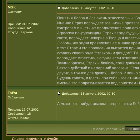
MGK
Добавлено: 12 августа 2002, 09:40
Охотник
Понятия Добра и Зла очень относительны. Бо
Именно Страх порождает все низкие проявлен
Пришел: 04.06.2002
контролем и инстинкт продолжения рода его
Сообщения: 62
Откуда: Харьков
Агрессию к окружающим. Страх перед будущим
счете, порождает неверие в Творца и агресси
Любовь, как редки проявления ее в наше время
и тут Страх и его проявления пытается приня
случаях своего рода "страховым фондом". Т.е. 
порождает Агрессию, в случае если ответная 
Таким образом, Страх и Любовь, тоже довольн
Вектор действий и намерений человека. Если н
других, а точнее для других) - Добро. Именно
Будешь хапать, и грести под себя - все отни
именно это подразумевается под понятием - К
ToEst
Добавлено: 13 августа 2002, 02:30
Зайчатник
А может кто-нибудь знаком с творчеством Лобс
Пришел: 17.07.2002
Сообщения: 18
Откуда: Kazan
Показать сообщения:
Список форумов
->
Флейм