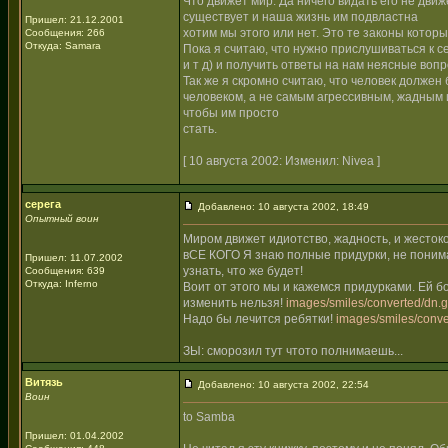
Что движет мир. Да ничего видать его не движ
существует и наша жизнь им подвластна
Пришел: 21.12.2001
хотим мы этого или нет. Это те законы котор
Сообщения: 266
Откуда: Samara
Пока я считаю, что нужно прислушиваться к с
и т д) и получить ответы на нам неясные вопр
Так же я скромно считаю, что человек должен
человеком, а не самым агрессивным, жадным 
чтобы им просто
стать.
[ 10 августа 2002: Изменил: Nivea ]
серега
Добавлено: 10 августа 2002, 18:49
Опытный воин
Миром движет идиотство, жадность, и жестоко
вСЕ КОГО Я знаю полные придурки, не понима
Пришел: 11.07.2002
узнать, что же будет!
Сообщения: 639
Откуда: Inferno
Воит от этого мы и кажемся придурками. Ей б
изменить нельзя!
images/smiles/converted/dn.g
Надо бы лечится ребятки!
images/smiles/conve
ЗЫ: сморозил тут чтото полнимаешь...
Витязь
Добавлено: 10 августа 2002, 22:54
Воин
to Samba
Пришел: 01.04.2002