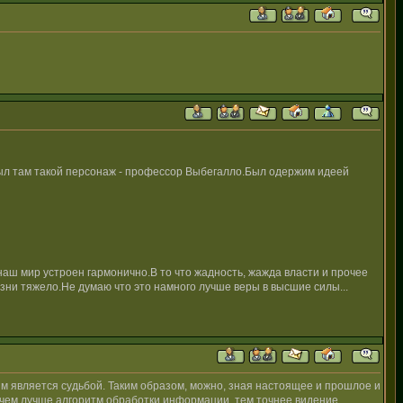
.Был там такой персонаж - профессор Выбегалло.Был одержим идеей
о наш мир устроен гармонично.В то что жадность, жажда власти и прочее
зни тяжело.Не думаю что это намного лучше веры в высшие силы...
ям является судьбой. Таким образом, можно, зная настоящее и прошлое и
 и чем лучше алгоритм обработки информации, тем точнее видение