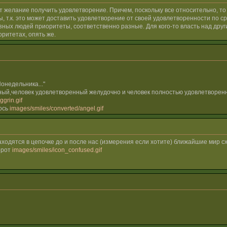
ет желание получить удовлетворение. Причем, поскольку все относительно, т
, т.к. это может доставить удовлетворение от своей удовлетворенности по 
ых людей приоритеты, соответственно разные. Для кого-то власть над другими
оритетах, опять же.
онедельника..."
ный,человек удовлетворенный желудочно и человек полностью удовлетворенн
grin.gif
лось
images/smiles/converted/angel.gif
аходятся в цепочке до и после нас (измерения если хотите) ближайшие мир с
орот
images/smiles/icon_confused.gif