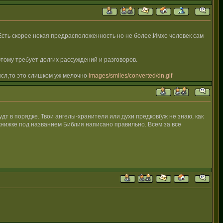
.Есть скорее некая предрасположенность но не более.Имхо человек сам
этому требует долгих рассуждений и разговоров.
ысл,то это слишком уж мелочно
images/smiles/converted/dn.gif
будт в порядке. Твои ангелы-хранители или духи предков(уж не знаю, как
ой книжке под названием Библия написано правильно. Всем за все