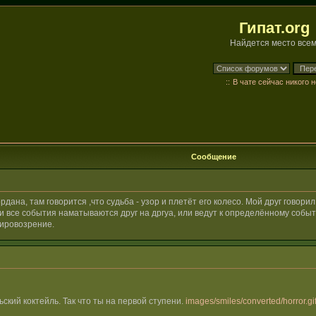
Гипат.org
Найдется место всем
::
В чате сейчас никого н
Сообщение
ана, там говорится ,что судьба - узор и плетёт его колесо. Мой друг говорил
и все события наматываются друг на дргуа, или ведут к определённому событ
мировозрение.
ьский коктейль. Так что ты на первой ступени.
images/smiles/converted/horror.gi