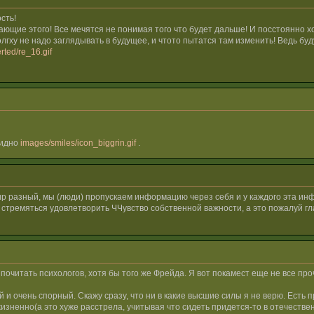
сть!
щие этого! Все мечятся не понимая того что будет дальше! И посстоянно хот
олгху не надо заглядывать в будущее, и чтото пытатся там изменить! Ведь б
rted/re_16.gif
бидно
images/smiles/icon_biggrin.gif
.
мир разный, мы (люди) пропускаем информацию через себя и у каждого эта ин
 стремяться удовлетворить ЧЧувство собственной важности, а это пожалуй гл
о почитать психологов, хотя бы того же Фрейда. Я вот покамест еще не все пр
й и очень спорный. Скажу сразу, что ни в какие высшие силы я не верю. Есть 
жизненно(а это хуже расстрела, учитывая что сидеть придется-то в отечестве