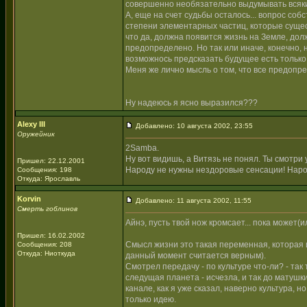
совершенно необязательно выдумывать всякие 
А, еще на счет судьбы осталось... вопрос со
степени элементарных частиц, которые сущес
что да, должна появится жизнь на Земле, дол
предопределено. Но так или иначе, конечно, 
возможнось предсказать будущее есть только у
Меня же лично мысль о том, что все предопре
Ну надеюсь я ясно выразился???
Alexy III
Добавлено: 10 августа 2002, 23:55
Оружейник
2Samba.
Ну вот видишь, а Витязь не понял. Ты смотри у
Пришел: 22.12.2001
Народу не нужны нездоровые сенсации! Нар
Сообщения: 198
Откуда: Ярославль
Korvin
Добавлено: 11 августа 2002, 11:55
Смерть гоблинов
Айнэ, пусть твой нож кромсает... пока может(ил
Пришел: 16.02.2002
Смысл жизни это такая переменная, которая и
Сообщения: 208
Откуда: Ниоткуда
данный момент считается верным).
Смотрел передачу - по культуре что-ли? - так
следущая планета - исчезла, и так до матушк
канале, как я уже сказал, наверно культура, 
только идею.