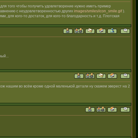
о для того чтобы получить удовлетворение нужно иметь пример
сравнению с неудовлетворенностью других
images/smiles/icon_smile.gif
).
, для кого-то достаток, для кого-то благодарность и т.д. Плотская
ый...
хож нашим во всём кроме одной маленькой детали ну скажем эверест на 2