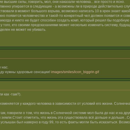
высшие силы, говорить, мол, они наказали человека... все просто и ясно.
бственно упирается в следующие - а возможны ли в природе действительно сл
твовали в момент большого взрыва, возможно написать 10 в хрен знает како
жно появится человечество и такой-то конкретный чел должен появится и сове
никогда и никто не будет способен создать комп, который решил бы подобную 
 того, кто своими предсказаниями может несколько изменить систему, будущее
делен не может не убивать.
 нас.
оду нужны здоровые сенсации!
images/smiles/icon_biggrin.gif
и как -там?).
зменяется у каждого человека в зависимости от условий его жизни. Солнечна
 там, говорили о том, что жизнь в Солнечной системе мол была до нас и на др
и земли.Стоит отметить, что жизнь эта существовала всё дольше и дольше...
но услышан был наверно в году 99, то есть факты могли быть исказиться. Воз