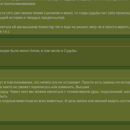
тся прогнозированием.
и (это уже скорее ближе к религии и вере), то тогда судьбы нет (ибо проис
щей истории и твердых предпосылок).
няться ей как высшему божеству. Но я еще не решил, могу ли я просто верить
т.п.).
греции было много богов, в том числе и Судьбы.
жет в том понимании, что ничего его не остановит. Просто есть законы по кот
ые никто не сможет переписать или изменить. Высшие.
ердцу. Через него мы можем связаться с тонким миром (душ, подсознаний, шес
 быть
и подлым животным из всех животных. И цель жизни или жизней видать состо