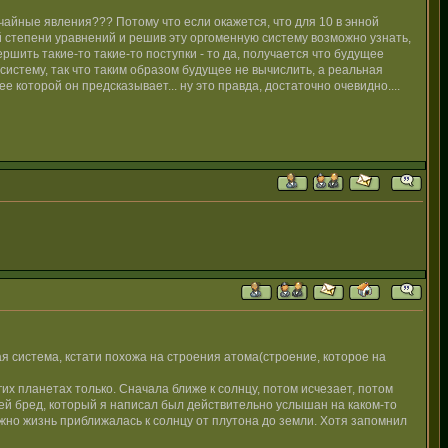
учайные явления??? Потому что если окажется, что для 10 в энной
й степени уравнений и решив эту оргоменную систему возможно узнать,
ршить такие-то такие-то поступки - то да, получается что будущее
систему, так что таким образом будущее не вычислить, а реальная
 которой он предсказывает... ну это правда, достаточно очевидно....
я система, кстати похожа на строения атома(строение, которое на
угих планетах только. Сначала ближе к солнцу, потом исчезает, потом
Сей бред, который я написал был действительно услышан на каком-то
можно жизнь приближалась к солнцу от плутона до земли. Хотя запомнил