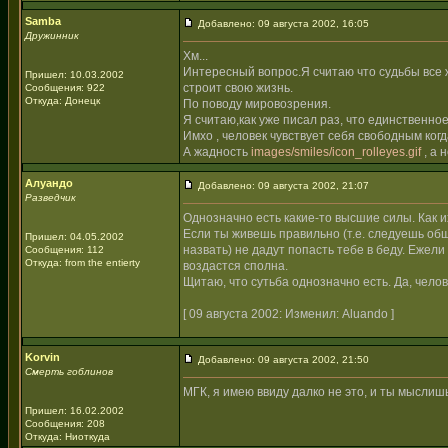
Samba
Добавлено: 09 августа 2002, 16:05
Дружинник
Хм...
Интересный вопрос.Я считаю что судьбы все ж
Пришел: 10.03.2002
строит свою жизнь.
Сообщения: 922
Откуда: Донецк
По поводу мировозрения.
Я считаю,как уже писал раз, что единственно
Имхо , человек чувствует себя свободным когд
А жадность
images/smiles/icon_rolleyes.gif
, а 
Алуандо
Добавлено: 09 августа 2002, 21:07
Разведчик
Однозначно есть какие-то высшие силы. Как и
Если ты живешь правильно (т.е. следуешь обще
Пришел: 04.05.2002
назвать) не дадут попасть тебе в беду. Ежели
Сообщения: 112
Откуда: from the entierty
воздастся сполна.
Щитаю, что сутьба однозначно есть. Да, челов
[ 09 августа 2002: Изменил: Aluando ]
Korvin
Добавлено: 09 августа 2002, 21:50
Смерть гоблинов
МГК, я имею ввиду далко не это, и ты мыслиш
Пришел: 16.02.2002
Сообщения: 208
Откуда: Ниоткуда