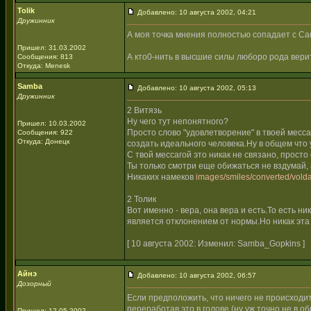
Tolik
Добавлено: 10 августа 2002, 04:21
Дружинник
А моя точка мнения полностью сопадает с Са
Пришел: 31.03.2002
А кто0-нить в высшие силы люборо рода вери
Сообщения: 813
Откуда: Menesk
Samba
Добавлено: 10 августа 2002, 05:13
Дружинник
2 Витязь
Ну чего тут непонятного?
Пришел: 10.03.2002
Просто слово "удовлетворение" в твоей месс
Сообщения: 922
Откуда: Донецк
создать идеального человека.Ну в общем что 
С твой мессагой это никак не связано, прост
Ты только смотри еще обижаться не вздумай, 
Никаких намеков
images/smiles/converted/volda
2 Толик
Вот именно - вера, она вера и есть.То есть н
является отклонением от нормы.Но никак эта 
[ 10 августа 2002: Изменил: Samba_Gopkins ]
Айнэ
Добавлено: 10 августа 2002, 06:57
Дозорный
Если предположить, что ничего не происходи
переработав это в голове (ну уж точно не в 
Пришел: 12.05.2002