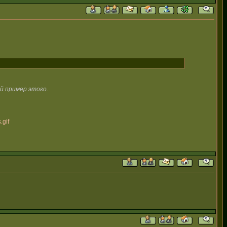
й пример этого.
.gif