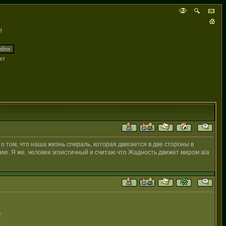
!
ет
 о том, что наша жизнь спираль, которая двигается в две стороны в
ию. Я же, человек эгоистичный и считаю что Жадность движет миром ala
f