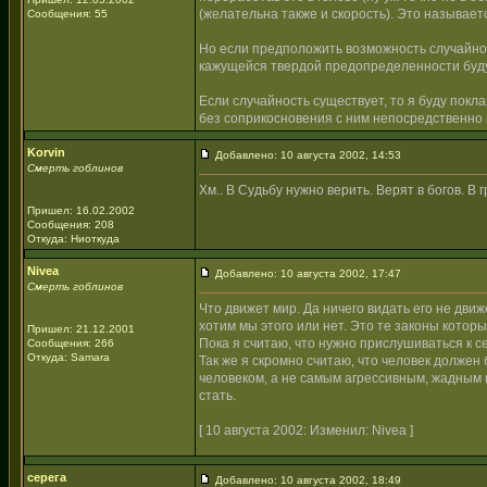
(желательна также и скорость). Это называе
Сообщения: 55
Но если предположить возможность случайност
кажущейся твердой предопределенности буду
Если случайность существует, то я буду покла
без соприкосновения с ним непосредственно и 
Korvin
Добавлено: 10 августа 2002, 14:53
Смерть гоблинов
Хм.. В Судьбу нужно верить. Верят в богов. В 
Пришел: 16.02.2002
Сообщения: 208
Откуда: Ниоткуда
Nivea
Добавлено: 10 августа 2002, 17:47
Смерть гоблинов
Что движет мир. Да ничего видать его не дви
хотим мы этого или нет. Это те законы котор
Пришел: 21.12.2001
Пока я считаю, что нужно прислушиваться к с
Сообщения: 266
Откуда: Samara
Так же я скромно считаю, что человек должен
человеком, а не самым агрессивным, жадным 
стать.
[ 10 августа 2002: Изменил: Nivea ]
серега
Добавлено: 10 августа 2002, 18:49