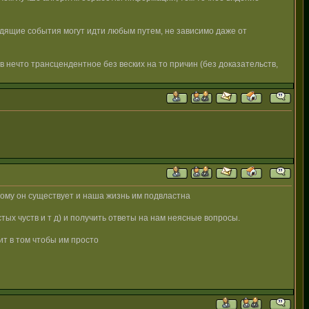
ходящие события могут идти любым путем, не зависимо даже от
 в нечто трансцендентное без веских на то причин (без доказательств,
орому он существует и наша жизнь им подвластна
тых чуств и т д) и получить ответы на нам неясные вопросы.
ит в том чтобы им просто