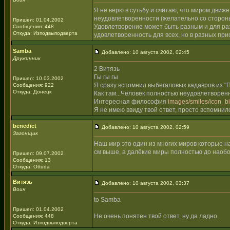
Я не верю в сутьбу и считаю, что миром движ
неудовлетворенности (желательно со стороны
Пришел: 01.04.2002
Удовлетворение может быть разным и для разн
Сообщения: 448
Откуда: Изподвыподверта
удовлетворенность для всех, но в разных при
Samba
Добавлено: 10 августа 2002, 02:45
Дружинник
2 Витязь
Гы гы гы
Пришел: 10.03.2002
Я сразу вспомнил выбегаловых кадавров из "П
Сообщения: 922
Откуда: Донецк
Как там...Человек полностью неудовлетворен
Интересная философия
images/smiles/icon_big
Я не имею ввиду твой ответ, просто вспомни
benedict
Добавлено: 10 августа 2002, 02:59
Загонщик
Наш мир это один из многих миров которые н
см выше, а далёкие миры полностью до наоб
Пришел: 09.07.2002
Сообщения: 13
Откуда: Ottuda
Витязь
Добавлено: 10 августа 2002, 03:37
Воин
to Samba
Пришел: 01.04.2002
Не очень понятен твой ответ, ну да ладно.
Сообщения: 448
Откуда: Изподвыподверта