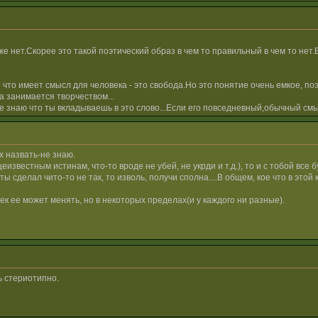
е нет.Скорее это такой поэтический образ в чем то правильный в чем то нет
е что имеет смысл для человека - это свобода.Но это понятие очень емкое, по
а занимается творчеством...
не знаю что ты вкладываешь в это слово...Если его повседневный,обычный см
х назвать-не знаю.
известным истинам, что-то вроде не убей, не укрди и т.д.), то и с тобой все 
 ты сделал чито-то не так, то изволь, получи сполна....В общем, кое что в эт
ек ее может менять, но в некоторых пределах(и у каждого ни разные).
ь стериотипно.