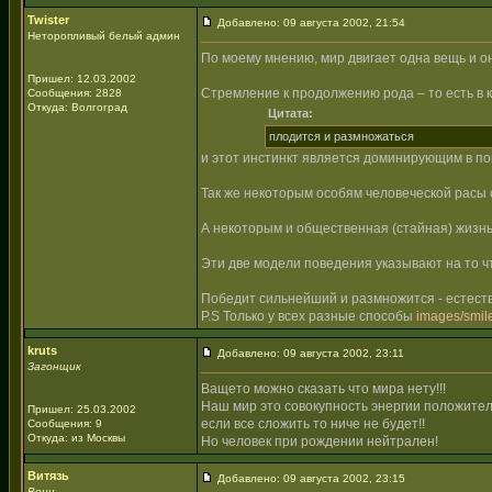
Twister
Добавлено: 09 августа 2002, 21:54
Неторопливый белый админ
По моему мнению, мир двигает одна вещь и о
Пришел: 12.03.2002
Стремление к продолжению рода – то есть в 
Сообщения: 2828
Откуда: Волгоград
Цитата:
плодится и размножаться
и этот инстинкт является доминирующим в по
Так же некоторым особям человеческой расы 
А некоторым и общественная (стайная) жизнь
Эти две модели поведения указывают на то 
Победит сильнейший и размножится - естест
P.S Только у всех разные способы
images/smile
kruts
Добавлено: 09 августа 2002, 23:11
Загонщик
Ващето можно сказать что мира нету!!!
Наш мир это совокупность энергии положител
Пришел: 25.03.2002
если все сложить то ниче не будет!!
Сообщения: 9
Откуда: из Москвы
Но человек при рождении нейтрален!
Витязь
Добавлено: 09 августа 2002, 23:15
Воин