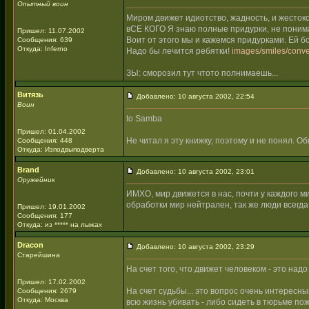
Опытный воин
Миром движет идиотство, жадность, и жестоко
вСЕ КОГО Я знаю полные придурки, не понимаю
Пришел: 11.07.2002
Воит от этого мы и кажемся придурками. Ей б
Сообщения: 639
Откуда: Inferno
Надо бы лечится ребятки!
images/smiles/conve
ЗЫ: сморозил тут чтото полнимаешь...
Витязь
Добавлено: 10 августа 2002, 22:54
Воин
to Samba
Пришел: 01.04.2002
Не читал я эту книжку, поэтому и не понял. О
Сообщения: 448
Откуда: Изподвыподверта
Brand
Добавлено: 10 августа 2002, 23:01
Оружейник
ИМХО, мир движется в нас, почти у каждого 
обработки мир нейтрален, так же люди всегда
Пришел: 19.01.2002
Сообщения: 177
Откуда: из ***** на лыжах
Dracon
Добавлено: 10 августа 2002, 23:29
Старейшина
На счет того, что движет человеком - это над
Пришел: 17.02.2002
На счет судьбы... это вопрос очень интересны
Сообщения: 2679
Откуда: Москва
всю жизнь убивать - либо сидеть в тюрьме по