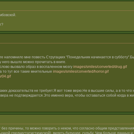
мбовской.
т?
аге напомнило мне повесть Стругацких "Понедельник начинается в субботу"
у него вышло можно прочитать в книге.
о слово вызвало образ в воспаленном мозгу
images/smiles/converted/drug.gif
а то тут все такие мнительные
images/smiles/converted/horror.gif
r04.gif
икаких доказательств не требует.Я вот тоже верю.Не в высшие силы, а в то чт
вера не подтверждается.Это именно вера, чтобы оставаться собой когда в жи
т без причины, то можно говорить о неком, что согласно общим представлени
обычной среднестатистической), видеть будущее, судьбу. Чем больше данных