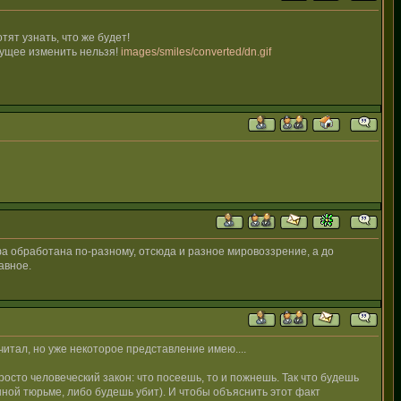
ят узнать, что же будет!
удущее изменить нельзя!
images/smiles/converted/dn.gif
фа обработана по-разному, отсюда и разное мировоззрение, а до
авное.
очитал, но уже некоторое представление имею....
просто человеческий закон: что посеешь, то и пожнешь. Так что будешь
нной тюрьме, либо будешь убит). И чтобы объяснить этот факт