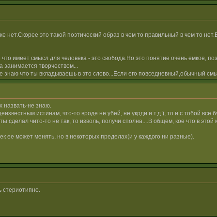
е нет.Скорее это такой поэтический образ в чем то правильный в чем то нет
е что имеет смысл для человека - это свобода.Но это понятие очень емкое, по
а занимается творчеством...
не знаю что ты вкладываешь в это слово...Если его повседневный,обычный см
х назвать-не знаю.
известным истинам, что-то вроде не убей, не укрди и т.д.), то и с тобой все 
 ты сделал чито-то не так, то изволь, получи сполна....В общем, кое что в эт
ек ее может менять, но в некоторых пределах(и у каждого ни разные).
ь стериотипно.