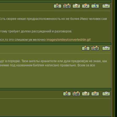
.Есть скорее некая предрасположенность но не более.Имхо человек сам
этому требует долгих рассуждений и разговоров.
ысл,то это слишком уж мелочно
images/smiles/converted/dn.gif
будт в порядке. Твои ангелы-хранители или духи предков(уж не знаю, как
ой книжке под названием Библия написано правильно. Всем за все