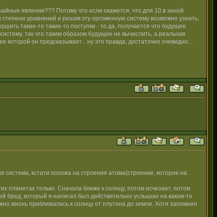
учайные явления??? Потому что если окажется, что для 10 в энной
й степени уравнений и решив эту оргоменную систему возможно узнать,
ршить такие-то такие-то поступки - то да, получается что будущее
систему, так что таким образом будущее не вычислить, а реальная
 которой он предсказывает... ну это правда, достаточно очевидно....
я система, кстати похожа на строения атома(строение, которое на
угих планетах только. Сначала ближе к солнцу, потом исчезает, потом
Сей бред, который я написал был действительно услышан на каком-то
можно жизнь приближалась к солнцу от плутона до земли. Хотя запомнил