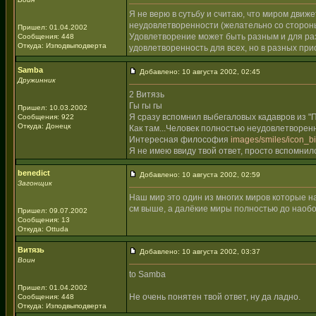
Я не верю в сутьбу и считаю, что миром движ
неудовлетворенности (желательно со стороны
Пришел: 01.04.2002
Удовлетворение может быть разным и для разн
Сообщения: 448
Откуда: Изподвыподверта
удовлетворенность для всех, но в разных при
Samba
Добавлено: 10 августа 2002, 02:45
Дружинник
2 Витязь
Гы гы гы
Пришел: 10.03.2002
Я сразу вспомнил выбегаловых кадавров из "П
Сообщения: 922
Откуда: Донецк
Как там...Человек полностью неудовлетворен
Интересная философия
images/smiles/icon_big
Я не имею ввиду твой ответ, просто вспомни
benedict
Добавлено: 10 августа 2002, 02:59
Загонщик
Наш мир это один из многих миров которые н
см выше, а далёкие миры полностью до наоб
Пришел: 09.07.2002
Сообщения: 13
Откуда: Ottuda
Витязь
Добавлено: 10 августа 2002, 03:37
Воин
to Samba
Пришел: 01.04.2002
Не очень понятен твой ответ, ну да ладно.
Сообщения: 448
Откуда: Изподвыподверта