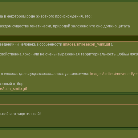
на в некотором роде животного происхождения, это:
каждом существе генетически, природой заложено что оно должно цитата
ведении (и человека в особенности
images/smiles/icon_wink.gif
).
свойственна ярко (или не очень) выраженная территориальность.
Войны ярки
.
что
главная цель существования это размножение
images/smiles/converted/yes
венный отбор!
s/icon_smile.gif
ьной и отрицательной!