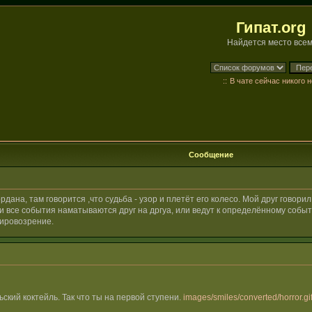
Гипат.org
Найдется место всем
::
В чате сейчас никого н
Сообщение
ана, там говорится ,что судьба - узор и плетёт его колесо. Мой друг говорил
и все события наматываются друг на дргуа, или ведут к определённому событ
мировозрение.
ьский коктейль. Так что ты на первой ступени.
images/smiles/converted/horror.gi