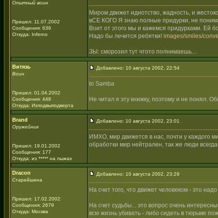
Опытный воин
Миром движет идиотство, жадность, и жестоко
вСЕ КОГО Я знаю полные придурки, не понимаю
Пришел: 11.07.2002
Воит от этого мы и кажемся придурками. Ей б
Сообщения: 639
Откуда: Inferno
Надо бы лечится ребятки!
images/smiles/conve
ЗЫ: сморозил тут чтото полнимаешь...
Витязь
Добавлено: 10 августа 2002, 22:54
Воин
to Samba
Пришел: 01.04.2002
Не читал я эту книжку, поэтому и не понял. О
Сообщения: 448
Откуда: Изподвыподверта
Brand
Добавлено: 10 августа 2002, 23:01
Оружейник
ИМХО, мир движется в нас, почти у каждого 
обработки мир нейтрален, так же люди всегда
Пришел: 19.01.2002
Сообщения: 177
Откуда: из ***** на лыжах
Dracon
Добавлено: 10 августа 2002, 23:29
Старейшина
На счет того, что движет человеком - это над
Пришел: 17.02.2002
На счет судьбы... это вопрос очень интересны
Сообщения: 2679
Откуда: Москва
всю жизнь убивать - либо сидеть в тюрьме по