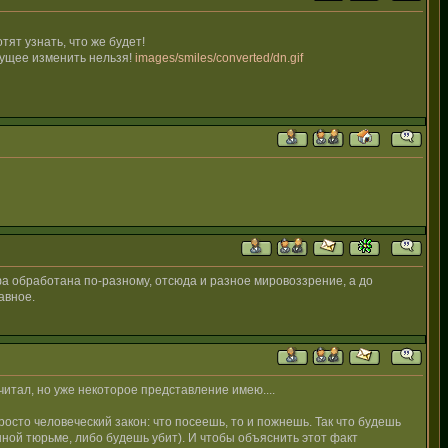
ят узнать, что же будет!
удущее изменить нельзя!
images/smiles/converted/dn.gif
фа обработана по-разному, отсюда и разное мировоззрение, а до
авное.
очитал, но уже некоторое представление имею....
просто человеческий закон: что посеешь, то и пожнешь. Так что будешь
нной тюрьме, либо будешь убит). И чтобы объяснить этот факт