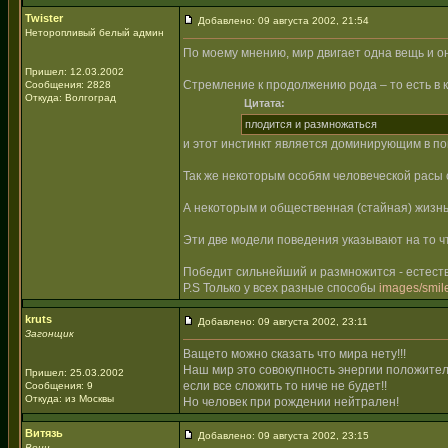
Twister
Добавлено: 09 августа 2002, 21:54
Неторопливый белый админ
По моему мнению, мир двигает одна вещь и о
Пришел: 12.03.2002
Стремление к продолжению рода – то есть в 
Сообщения: 2828
Откуда: Волгоград
Цитата:
плодится и размножаться
и этот инстинкт является доминирующим в по
Так же некоторым особям человеческой расы 
А некоторым и общественная (стайная) жизнь
Эти две модели поведения указывают на то 
Победит сильнейший и размножится - естест
P.S Только у всех разные способы
images/smile
kruts
Добавлено: 09 августа 2002, 23:11
Загонщик
Ващето можно сказать что мира нету!!!
Наш мир это совокупность энергии положител
Пришел: 25.03.2002
если все сложить то ниче не будет!!
Сообщения: 9
Откуда: из Москвы
Но человек при рождении нейтрален!
Витязь
Добавлено: 09 августа 2002, 23:15
Воин