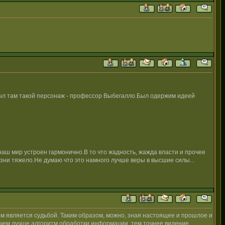
.Был там такой персонаж - профессор Выбегалло.Был одержим идеей
о наш мир устроен гармонично.В то что жадность, жажда власти и прочее
зни тяжело.Не думаю что это намного лучше веры в высшие силы...
ям является судьбой. Таким образом, можно, зная настоящее и прошлое и
 и чем лучше алгоритм обработки информации, тем точнее видение