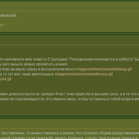
мбовской.
т?
аге напомнило мне повесть Стругацких "Понедельник начинается в субботу"
у него вышло можно прочитать в книге.
о слово вызвало образ в воспаленном мозгу
images/smiles/converted/drug.gif
а то тут все такие мнительные
images/smiles/converted/horror.gif
r04.gif
икаких доказательств не требует.Я вот тоже верю.Не в высшие силы, а в то чт
вера не подтверждается.Это именно вера, чтобы оставаться собой когда в жи
т без причины, то можно говорить о неком, что согласно общим представлени
обычной среднестатистической), видеть будущее, судьбу. Чем больше данных