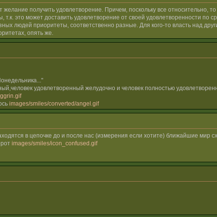
ет желание получить удовлетворение. Причем, поскольку все относительно, т
, т.к. это может доставить удовлетворение от своей удовлетворенности по 
ых людей приоритеты, соответственно разные. Для кого-то власть над другими
оритетах, опять же.
онедельника..."
ный,человек удовлетворенный желудочно и человек полностью удовлетворенн
grin.gif
лось
images/smiles/converted/angel.gif
аходятся в цепочке до и после нас (измерения если хотите) ближайшие мир с
орот
images/smiles/icon_confused.gif