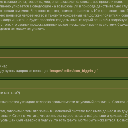
высшие силы, говорить, мол, они наказали человека... все просто и ясно.
бственно упирается в следующие - а возможны ли в природе действительно сл
твовали в момент большого взрыва, возможно написать 10 в хрен знает како
жно появится человечество и такой-то конкретный чел должен появится и сове
никогда и никто не будет способен создать комп, который решил бы подобную 
 того, кто своими предсказаниями может несколько изменить систему, будущее
делен не может не убивать.
 нас.
оду нужны здоровые сенсации!
images/smiles/icon_biggrin.gif
и как -там?).
зменяется у каждого человека в зависимости от условий его жизни. Солнечна
 там, говорили о том, что жизнь в Солнечной системе мол была до нас и на др
и земли.Стоит отметить, что жизнь эта существовала всё дольше и дольше...
но услышан был наверно в году 99, то есть факты могли быть исказиться. Воз