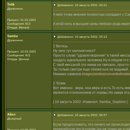
Tolik
Добавлено: 10 августа 2002, 04:21
Дружинник
А моя точка мнения полностью сопадает с Са
Пришел: 31.03.2002
А кто0-нить в высшие силы люборо рода вери
Сообщения: 813
Откуда: Menesk
Samba
Добавлено: 10 августа 2002, 05:13
Дружинник
2 Витязь
Ну чего тут непонятного?
Пришел: 10.03.2002
Просто слово "удовлетворение" в твоей месс
Сообщения: 922
Откуда: Донецк
создать идеального человека.Ну в общем что 
С твой мессагой это никак не связано, прост
Ты только смотри еще обижаться не вздумай, 
Никаких намеков
images/smiles/converted/volda
2 Толик
Вот именно - вера, она вера и есть.То есть н
является отклонением от нормы.Но никак эта 
[ 10 августа 2002: Изменил: Samba_Gopkins ]
Айнэ
Добавлено: 10 августа 2002, 06:57
Дозорный
Если предположить, что ничего не происходи
переработав это в голове (ну уж точно не в 
Пришел: 12.05.2002