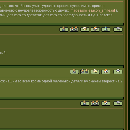
о для того чтобы получить удовлетворение нужно иметь пример
сравнению с неудовлетворенностью других
images/smiles/icon_smile.gif
).
, для кого-то достаток, для кого-то благодарность и т.д. Плотская
ый...
хож нашим во всём кроме одной маленькой детали ну скажем эверест на 2