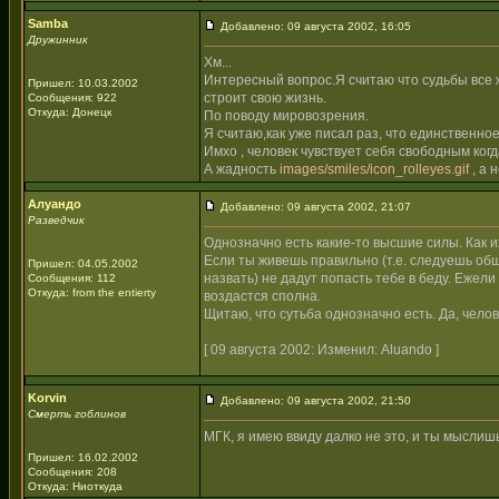
Samba
Добавлено: 09 августа 2002, 16:05
Дружинник
Хм...
Интересный вопрос.Я считаю что судьбы все ж
Пришел: 10.03.2002
строит свою жизнь.
Сообщения: 922
Откуда: Донецк
По поводу мировозрения.
Я считаю,как уже писал раз, что единственно
Имхо , человек чувствует себя свободным когд
А жадность
images/smiles/icon_rolleyes.gif
, а 
Алуандо
Добавлено: 09 августа 2002, 21:07
Разведчик
Однозначно есть какие-то высшие силы. Как и
Если ты живешь правильно (т.е. следуешь обще
Пришел: 04.05.2002
назвать) не дадут попасть тебе в беду. Ежели
Сообщения: 112
Откуда: from the entierty
воздастся сполна.
Щитаю, что сутьба однозначно есть. Да, челов
[ 09 августа 2002: Изменил: Aluando ]
Korvin
Добавлено: 09 августа 2002, 21:50
Смерть гоблинов
МГК, я имею ввиду далко не это, и ты мыслиш
Пришел: 16.02.2002
Сообщения: 208
Откуда: Ниоткуда