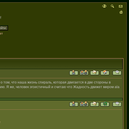
!
ет
 о том, что наша жизнь спираль, которая двигается в две стороны в
ию. Я же, человек эгоистичный и считаю что Жадность движет миром ala
f