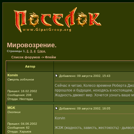
Мировозрение.
Страницы
1
,
2
,
3
,
4
След.
Список форумов
->
Флейм
Автор
Korvin
Добавлено: 09 августа 2002, 15:43
Смерть гоблинов
Сейчас я читаю, Колесо времени Роберта Джорд
пррошлое и будущее, ноходясь в ностоящем, 
Пришел: 16.02.2002
Жадность движет мир. Хочется узнать ваше 
Сообщения: 208
Откуда: Ниоткуда
MGK
Добавлено: 09 августа 2002, 16:05
Охотник
Korvin
Пришел: 04.06.2002
ЖЗЖ (жадность, зависть, жестокость) - дьявол
Сообщения: 62
Откуда: Харьков