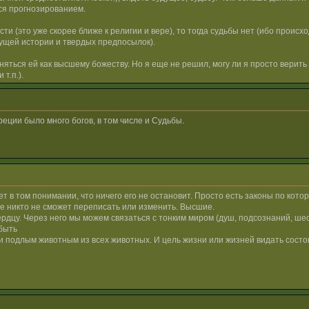
тся прогнозированием.
и (это уже скорее ближе к религии и вере), то тогда судьбы нет (ибо проис
щей истории и твердых предпосылок).
няться ей как высшему божеству. Но я еще не решил, могу ли я просто верить
т.п.).
греции было много богов, в том числе и Судьбы.
жет в том понимании, что ничего его не остановит. Просто есть законы по кот
ые никто не сможет переписать или изменить. Высшие.
ердцу. Через него мы можем связаться с тонким миром (душ, подсознаний, шес
 быть
и подлым животным из всех животных. И цель жизни или жизней видать состо