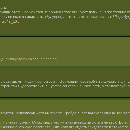
сть!
щие этого! Все мечятся не понимая того что будет дальше! И посстоянно хот
олгху не надо заглядывать в будущее, и чтото пытатся там изменить! Ведь б
rted/re_16.gif
бидно
images/smiles/icon_biggrin.gif
.
мир разный, мы (люди) пропускаем информацию через себя и у каждого эта ин
 стремяться удовлетворить ЧЧувство собственной важности, а это пожалуй гл
о почитать психологов, хотя бы того же Фрейда. Я вот покамест еще не все пр
й и очень спорный. Скажу сразу, что ни в какие высшие силы я не верю. Есть 
жизненно(а это хуже расстрела, учитывая что сидеть придется-то в отечестве