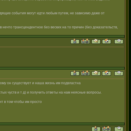
ходящие события могут идти любым путем, не зависимо даже от
 в нечто трансцендентное без веских на то причин (без доказательств,
орому он существует и наша жизнь им подвластна
тых чуств и т д) и получить ответы на нам неясные вопросы.
ит в том чтобы им просто