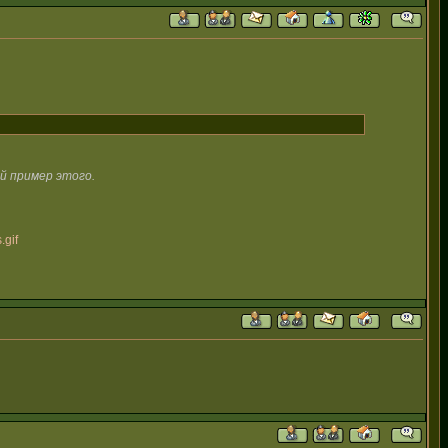
й пример этого.
.gif