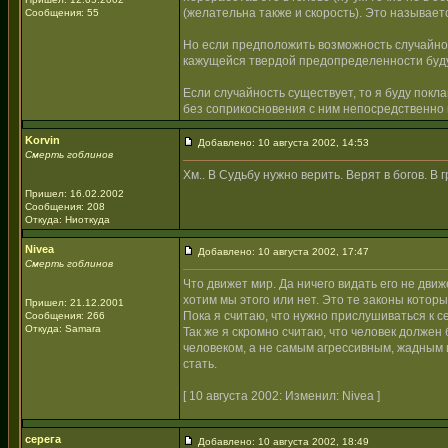
(желательна также и скорость). Это называе
Сообщения: 55
Но если предположить возможность случайност
кажущейся твердой предопределенности буду
Если случайность существует, то я буду покла
без соприкосновения с ним непосредственно и 
Korvin
Добавлено: 10 августа 2002, 14:53
Смерть гоблинов
Хм.. В Судьбу нужно верить. Верят в богов. В 
Пришел: 16.02.2002
Сообщения: 208
Откуда: Ниоткуда
Nivea
Добавлено: 10 августа 2002, 17:47
Смерть гоблинов
Что движет мир. Да ничего видать его не дви
хотим мы этого или нет. Это те законы котор
Пришел: 21.12.2001
Пока я считаю, что нужно прислушиваться к с
Сообщения: 266
Откуда: Samara
Так же я скромно считаю, что человек должен
человеком, а не самым агрессивным, жадным 
стать.
[ 10 августа 2002: Изменил: Nivea ]
серега
Добавлено: 10 августа 2002, 18:49