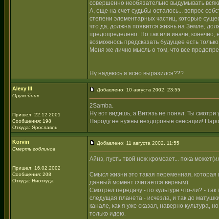
совершенно необязательно выдумывать всякие 
А, еще на счет судьбы осталось... вопрос со
степени элементарных частиц, которые сущес
что да, должна появится жизнь на Земле, дол
предопределено. Но так или иначе, конечно, 
возможнось предсказать будущее есть только у
Меня же лично мысль о том, что все предопре
Ну надеюсь я ясно выразился???
Alexy III
Добавлено: 10 августа 2002, 23:55
Оружейник
2Samba.
Ну вот видишь, а Витязь не понял. Ты смотри у
Пришел: 22.12.2001
Народу не нужны нездоровые сенсации! Нар
Сообщения: 198
Откуда: Ярославль
Korvin
Добавлено: 11 августа 2002, 11:55
Смерть гоблинов
Айнэ, пусть твой нож кромсает... пока может(ил
Пришел: 16.02.2002
Смысл жизни это такая переменная, которая и
Сообщения: 208
Откуда: Ниоткуда
данный момент считается верным).
Смотрел передачу - по культуре что-ли? - так
следущая планета - исчезла, и так до матушк
канале, как я уже сказал, наверно культура, 
только идею.