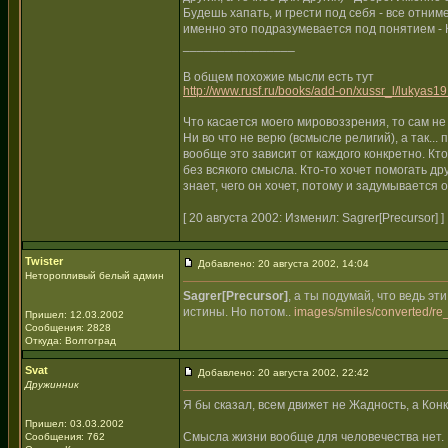
Будешь хапать, и грести под себя - все отни
именно это подразумевается под понятием - К
________________
В общем похожие мысли есть тут
http://www.rusf.ru/books/add-on/xussr_l/lukyas19
Что касается моего мировоззрения, то сам н
Ни во что не верю (всмысле религий), а так...
вообще это зависит от каждого конкретно. Кто-
без всякого смысла. Кто-то хочет помогать дру
знает, чего он хочет, потому и задумывается 
[ 20 августа 2002: Изменил: Sagrer[Precursor] ]
Twister
Добавлено: 20 августа 2002, 14:04
Неторопливый белый админ
Sagrer[Precursor]
, а ты подумай, что ведь эт
истины. Но потом..
images/smiles/converted/re_
Пришел: 12.03.2002
Сообщения: 2828
Откуда: Волгоград
Svat
Добавлено: 20 августа 2002, 22:42
Дружинник
Я бы сказал, всем движет не Жадность, а Кон
Пришел: 03.03.2002
Смысла жизни вообще для человечества нет. Е
Сообщения: 762