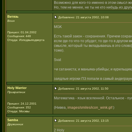
Возможно для кого-то именно в этом смысл ж
Но, тем не менее, не ты не кто нибудь из дру
Витязь
Добавлено: 21 августа 2002, 10:08
Воин
MGK
Пришел: 01.04.2002
Есть такой закон - сохранения. Причем сохран
Сообщения: 448
Откуда: Изподвыподверта
если где-то что-то убудет, то где-то в друго
смысле, который ты вкладываешь в это слово) 
тоже).
Svat
>и сатаниста; и маньяка-убийцы; и курильщика
заядлые игроки ПЗ попали в самый андеграу
Holy Warrior
Добавлено: 21 августа 2002, 11:50
Привратник
Математика - язык вселенной. Остальное - пу
Пришел: 24.12.2001
(Нивеа,
images/smiles/icon_wink.gif
)
Сообщения: 352
Откуда: Москвы
Samba
Добавлено: 21 августа 2002, 13:15
Дружинник
2 Holy