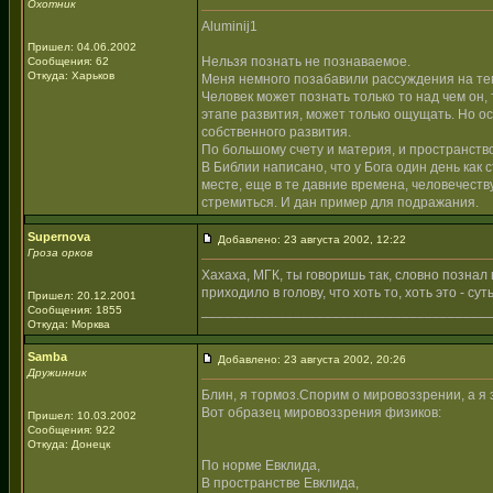
Охотник
Aluminij1
Пришел: 04.06.2002
Нельзя познать не познаваемое.
Сообщения: 62
Откуда: Харьков
Меня немного позабавили рассуждения на тему
Человек может познать только то над чем он, 
этапе развития, может только ощущать. Но о
собственного развития.
По большому счету и материя, и пространство
В Библии написано, что у Бога один день как с
месте, еще в те давние времена, человечеству
стремиться. И дан пример для подражания.
Supernova
Добавлено: 23 августа 2002, 12:22
Гроза орков
Хахаха, МГК, ты говоришь так, словно познал вс
приходило в голову, что хоть то, хоть это - сут
Пришел: 20.12.2001
_____________________________________
Сообщения: 1855
Откуда: Морква
Samba
Добавлено: 23 августа 2002, 20:26
Дружинник
Блин, я тормоз.Спорим о мировоззрении, а я 
Вот образец мировоззрения физиков:
Пришел: 10.03.2002
Сообщения: 922
Откуда: Донецк
По норме Евклида,
В пространстве Евклида,