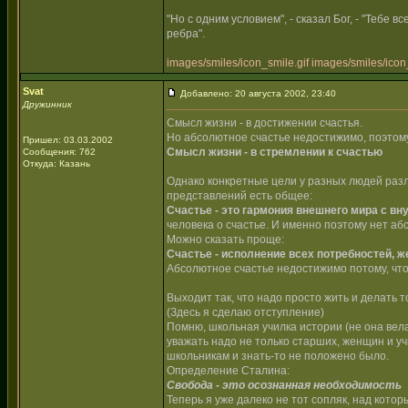
"Но с одним условием", - сказал Бог, - "Тебе 
ребра".
images/smiles/icon_smile.gif
images/smiles/icon_
Svat
Добавлено: 20 августа 2002, 23:40
Дружинник
Смысл жизни - в достижении счастья.
Но абсолютное счастье недостижимо, поэтом
Пришел: 03.03.2002
Смысл жизни - в стремлении к счастью
Сообщения: 762
Откуда: Казань
Однако конкретные цели у разных людей разли
представлений есть общее:
Счастье - это гармония внешнего мира с вн
человека о счастье. И именно поэтому нет аб
Можно сказать проще:
Счастье - исполнение всех потребностей, ж
Абсолютное счастье недостижимо потому, что
Выходит так, что надо просто жить и делать т
(Здесь я сделаю отступление)
Помню, школьная училка истории (не она вела 
уважать надо не только старших, женщин и у
школьникам и знать-то не положено было.
Определение Сталина:
Свобода - это осознанная необходимость
Теперь я уже далеко не тот сопляк, над котор