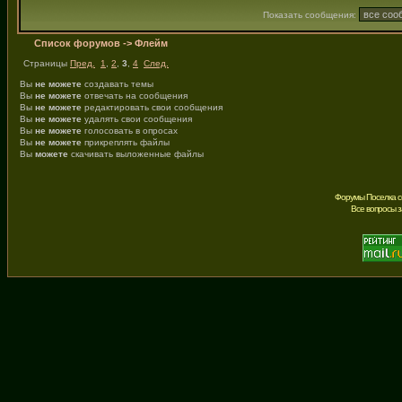
Показать сообщения:
Список форумов
->
Флейм
Страницы
Пред.
1
,
2
,
3
,
4
След.
Вы
не можете
создавать темы
Вы
не можете
отвечать на сообщения
Вы
не можете
редактировать свои сообщения
Вы
не можете
удалять свои сообщения
Вы
не можете
голосовать в опросах
Вы
не можете
прикреплять файлы
Вы
можете
скачивать выложенные файлы
Форумы Поселка с
Все вопросы 