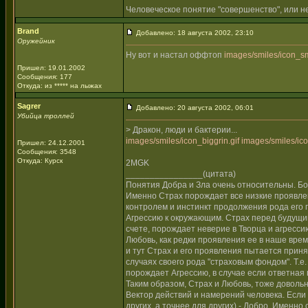
Человеческое понятие "совершенство", или не
Brand
Добавлено: 18 августа 2002, 23:10
Оружейник
Ну вот и настал оффтоп
images/smiles/icon_sm
Пришел: 19.01.2002
Сообщения: 177
Откуда: из ***** на лыжах
Sagrer
Добавлено: 20 августа 2002, 06:01
Убийца троллей
> Дракон, люди и бактерии...
images/smiles/icon_biggrin.gif
images/smiles/ico
Пришел: 24.12.2001
Сообщения: 3548
Откуда: Курск
2MGK
________________(цитата)
Понятия Добра и Зла очень относительны. Бо
Именно Страх порождает все низкие проявлен
контролем и инстинкт продолжения рода его
Агрессию к окружающим. Страх перед будущим
счете, порождает неверие в Творца и агресси
Любовь, как редки проявления ее в наше время
и тут Страх и его проявления пытается приня
случаях своего рода "страховым фондом". Т.е. 
порождает Агрессию, в случае если ответная 
Таким образом, Страх и Любовь, тоже довольн
Вектор действий и намерений человека. Если н
других, а точнее для других) - Добро. Именно