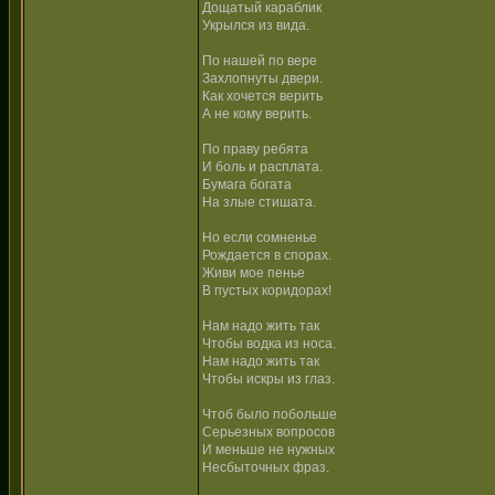
Дощатый караблик
Укрылся из вида.
По нашей по вере
Захлопнуты двери.
Как хочется верить
А не кому верить.
По праву ребята
И боль и расплата.
Бумага богата
На злые стишата.
Но если сомненье
Рождается в спорах.
Живи мое пенье
В пустых коридорах!
Нам надо жить так
Чтобы водка из носа.
Нам надо жить так
Чтобы искры из глаз.
Чтоб было побольше
Серьезных вопросов
И меньше не нужных
Несбыточных фраз.