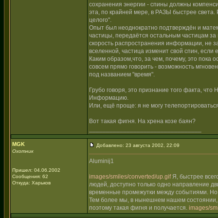
сохранения энергии - спины должны компенсир
эта, по крайней мере, в РАЗЫ быстрее света.
целого".
Опыт был неоднократно подтверждён и матем
частицы, передаётся остальным частицам за в
скорость распространения информации, не зав
вселенной, частица изменит свой спин, если 
Каким образом,что, за чем, почему, это пока 
совсем прямо говорить - возможность мгнове
под названием "время".
Грубо говоря, это признание того факта, чт
Информацию.
Или, ещё проще: я не могу телепортироваться
Вот такая фигня. На хрена козе баян?
_________________________________
MGK
Добавлено: 23 августа 2002, 22:09
Охотник
Aluminij1
Пришел: 04.06.2002
images/smiles/converted/up.gif
Я, быстрее всего
Сообщения: 62
Откуда: Харьков
людей, доступно только одно направление д
временные промежутки между событиями. Но м
Тем более мы, в нынешнем нашем состоянии, 
поэтому такая фигня и получается.
images/smi