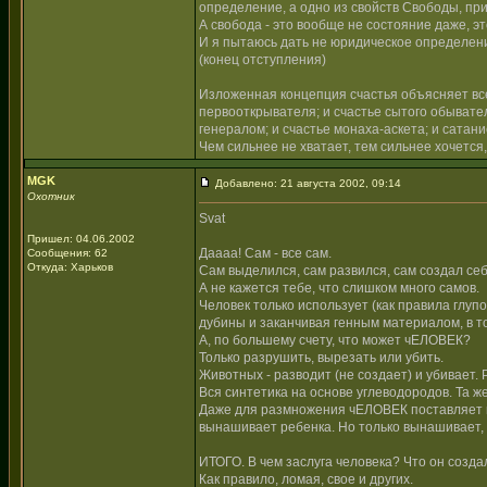
определение, а одно из свойств Свободы, пр
А свобода - это вообще не состояние даже, э
И я пытаюсь дать не юридическое определен
(конец отступления)
Изложенная концепция счастья объясняет все
первооткрывателя; и счастье сытого обывате
генералом; и счастье монаха-аскета; и сатани
Чем сильнее не хватает, тем сильнее хочется
MGK
Добавлено: 21 августа 2002, 09:14
Охотник
Svat
Пришел: 04.06.2002
Даааа! Сам - все сам.
Сообщения: 62
Откуда: Харьков
Сам выделился, сам развился, сам создал се
А не кажется тебе, что слишком много самов.
Человек только использует (как правила глуп
дубины и заканчивая генным материалом, в то
А, по большему счету, что может чЕЛОВЕК?
Только разрушить, вырезать или убить.
Животных - разводит (не создает) и убивает. 
Вся синтетика на основе углеводородов. Та ж
Даже для размножения чЕЛОВЕК поставляет все
вынашивает ребенка. Но только вынашивает, 
ИТОГО. В чем заслуга человека? Что он созда
Как правило, ломая, свое и других.