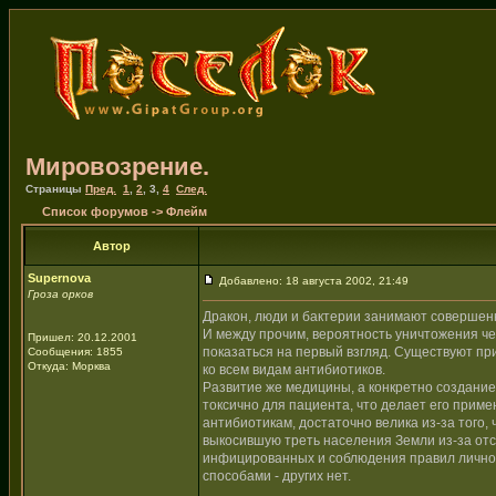
Мировозрение.
Страницы
Пред.
1
,
2
,
3
,
4
След.
Список форумов
->
Флейм
Автор
Supernova
Добавлено: 18 августа 2002, 21:49
Гроза орков
Дракон, люди и бактерии занимают совершен
И между прочим, вероятность уничтожения че
Пришел: 20.12.2001
показаться на первый взгляд. Существуют пр
Сообщения: 1855
Откуда: Морква
ко всем видам антибиотиков.
Развитие же медицины, а конкретно создание
токсично для пациента, что делает его прим
антибиотикам, достаточно велика из-за того,
выкосившую треть населения Земли из-за отс
инфицированных и соблюдения правил личной
способами - других нет.