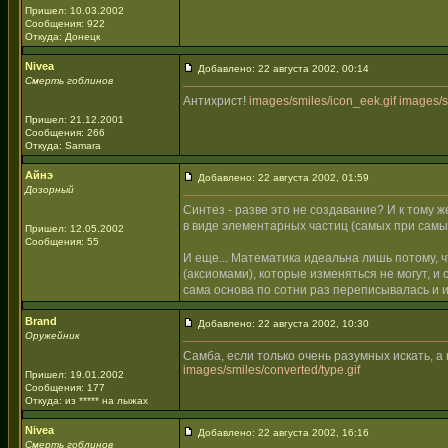
Пришел: 10.03.2002
Сообщения: 922
Откуда: Донецк
Nivea
Добавлено: 22 августа 2002, 00:14
Смерть гоблинов
Антихрист!
images/smiles/icon_eek.gif
images/s
Пришел: 21.12.2001
Сообщения: 266
Откуда: Samara
Айнэ
Добавлено: 22 августа 2002, 01:59
Дозорный
Синтез - разве это не создавание? И к тому 
в виде элементарных частиц (самых при самы
Пришел: 12.05.2002
Сообщения: 55
И еще... Математика идеальна лишь потому, 
(аксиомами), которые изменяться не могут, и
сама основа по сотни раз переписывалась и и
Brand
Добавлено: 22 августа 2002, 10:30
Оружейник
Самба, если только очень разумных искать, а 
images/smiles/converted/type.gif
Пришел: 19.01.2002
Сообщения: 177
Откуда: из ***** на лыжах
Nivea
Добавлено: 22 августа 2002, 16:16
Смерть гоблинов