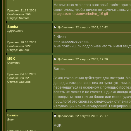
Математика-это песок в который любят прята
свою голову, чтобы ничего не замечать вокр
Пришел: 21.12.2001
images/smiles/converted/re_16.gif
Сообщения: 266
Откуда: Samara
Samba
Добавлено: 22 августа 2002, 16:42
Дружинник
2 Nivea
>> и мирровозрений.
Пришел: 10.03.2002
А не поясниш ли подробнее что ты имел ввид
Сообщения: 922
Откуда: Донецк
MGK
Добавлено: 22 августа 2002, 19:29
Охотник
Витязь
Пришел: 04.06.2002
Закон сохранения действует для материи. Ма
Сообщения: 62
Откуда: Харьков
дано два измерения, в них он чувствует комф
перемещаться (в основном с помощью протез
влиять не может и не сможет. Однако иногда 
помощью можно только более или менее удачн
прошлого) это свойство следующей ступени раз
излучающий или генерирующий. Генерирующи
Витязь
Добавлено: 22 августа 2002, 22:17
Воин
MGK
Пришел: 01.04.2002