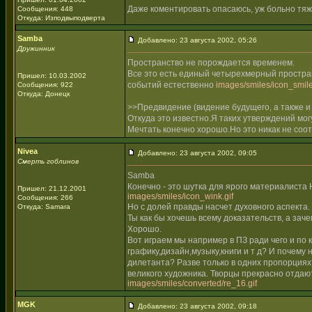
Даже коментировать опасаюсь, уж больно тяже
Сообщения: 448
Откуда: Изподвыподверта
Samba
Добавлено: 23 августа 2002, 05:26
Дружинник
Пространство не порождается временем.
Все это есть единый четырехмерный простра
Пришел: 10.03.2002
событий естественно
images/smiles/icon_smile
Сообщения: 922
Откуда: Донецк
>>Предвидение (видение будущего, а также и
Откуда это известно.Я таких утверждений мо
Мечтать конечно хорошо.Но это никак не соо
Nivea
Добавлено: 23 августа 2002, 09:05
Смерть гоблинов
Samba
Конечно - это шутка для ярого материалиста 
Пришел: 21.12.2001
images/smiles/icon_wink.gif
Сообщения: 266
Но с долей правды насчет духовного аспекта.
Откуда: Samara
Ты как бы хочешь всему доказательств, а зач
Хорошо.
Вот играем мы например в ПЗ ради чего и по
графику,дизайн,музыку,книги и т д? И почем
дилетанта? Разве только в одних пропорция
великого художника. Творцы прекрасно отдают
images/smiles/converted/re_16.gif
MGK
Добавлено: 23 августа 2002, 09:18