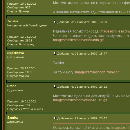
Математика есть язык на котором говорит фи
Пришел: 10.03.2002
Сообщения: 922
Откуда: Донецк
А вообше математика единственная истинная
Twister
Добавлено: 21 августа 2002, 13:36
Неторопливый белый админ
Идеальная только природа
images/smiles/conve
Человек не может создать ничего идеального.
Пришел: 12.03.2002
images/smiles/converted/mib.gif
Сообщения: 2828
Откуда: Волгоград
Supernova
Добавлено: 21 августа 2002, 18:47
Гроза орков
Twister
Пришел: 20.12.2001
За то Я могу!
images/smiles/icon_wink.gif
Сообщения: 1855
Откуда: Морква
_____________________________________
Brand
Добавлено: 21 августа 2002, 20:22
Оружейник
Математика идеальна для людей, но мы не м
images/smiles/converted/re_16.gif
Пришел: 19.01.2002
Сообщения: 177
Откуда: из ***** на лыжах
Samba
Добавлено: 21 августа 2002, 23:47
Дружинник
Осталось только найти эти формы
images/smil