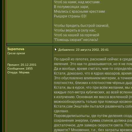
Чтоб за нами, над мостами
В полумесяцах зари,
Мчались с красными крестами
Рыцари страны 03!
Чтобы бредить быстрой скачкой,
Чтобы верить в силу нас,
Чтоб за нашей за горячкой
"Помощь скорая" неслась!
Supernova
Добавлено: 23 августа 2002, 20:41
Гроза орков
По одной из гепотез, расхожей сейчас в сред
явления. Это как-то доказывается, но я не по
Пришел: 20.12.2001
Да и вообще, время считать чем-то определё
Сообщения: 1855
Откуда: Морква
Кстати, доказано, что в ядрах квазаров, врем
Это обусловлено влиянием материи, а точнее
плотностях, близких к плотностям чёрных дыр
Кстати, вы в курсе, что при всём желании, м
каждые пол-метра кубических, ао всей всленн
к излучению. Основная же масса вселенной (п
можнообнаружить только при помощи косвенны
Кстати,сам Энштейн пытался развенчать собс
сделано.
Пороводилисьопыты, где путём деления созда
сохранения энергии, сумма спинов должна рав
достаточное, для замера скорости света. По
думаете? Мгновенно, т.е., без затраты време