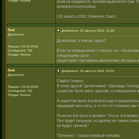
Откуда: Казань
этом не нуждается, человек выделился сам. Та
конкурентноспособна.
[ 20 августа 2002: Изменил: Svat ]
Svat
Добавлено: 20 августа 2002, 22:45
Дружинник
Да вообще, о чем вы здесь?
Пришел: 03.03.2002
Если ты определился с тем кто ты - объектив
Сообщения: 762
Откуда: Казань
следующему шагу:
существуют три закона диалектики, которые в
Svat
Добавлено: 20 августа 2002, 23:01
Дружинник
Самба Гопкинс
Я знаю другой "детективчик". Однажды Господ
Пришел: 03.03.2002
существо было умно, красиво, и совершенно в
Сообщения: 762
Откуда: Казань
А существо жило в райском саду и радовалось.
придумай чего-нить, а то что-то тоскливо как-т
Почесал Бог репу и молвил: "Что ж, это можно
Оно будет сильным, но далеко не таким соверш
не будет скучной."
"Отлично", - сказал первый человек.