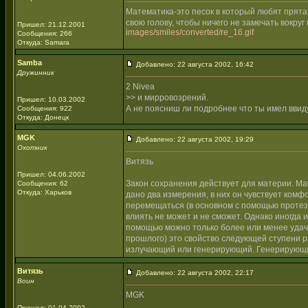
Математика-это песок в который любят прята
свою голову, чтобы ничего не замечать вокр
Пришел: 21.12.2001
images/smiles/converted/re_16.gif
Сообщения: 266
Откуда: Samara
Samba
Добавлено: 22 августа 2002, 16:42
Дружинник
2 Nivea
>> и мирровозрений.
Пришел: 10.03.2002
А не поясниш ли подробнее что ты имел ввид
Сообщения: 922
Откуда: Донецк
MGK
Добавлено: 22 августа 2002, 19:29
Охотник
Витязь
Пришел: 04.06.2002
Закон сохранения действует для материи. Ма
Сообщения: 62
Откуда: Харьков
дано два измерения, в них он чувствует комф
перемещаться (в основном с помощью протез
влиять не может и не сможет. Однако иногда 
помощью можно только более или менее удачн
прошлого) это свойство следующей ступени раз
излучающий или генерирующий. Генерирующи
Витязь
Добавлено: 22 августа 2002, 22:17
Воин
MGK
Пришел: 01.04.2002