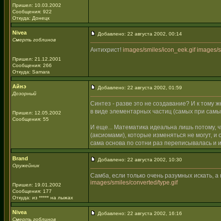
Пришел: 10.03.2002
Сообщения: 922
Откуда: Донецк
Nivea
Добавлено: 22 августа 2002, 00:14
Смерть гоблинов
Антихрист!
images/smiles/icon_eek.gif
images/s
Пришел: 21.12.2001
Сообщения: 266
Откуда: Samara
Айнэ
Добавлено: 22 августа 2002, 01:59
Дозорный
Синтез - разве это не создавание? И к тому 
в виде элементарных частиц (самых при самы
Пришел: 12.05.2002
Сообщения: 55
И еще... Математика идеальна лишь потому, 
(аксиомами), которые изменяться не могут, и
сама основа по сотни раз переписывалась и и
Brand
Добавлено: 22 августа 2002, 10:30
Оружейник
Самба, если только очень разумных искать, а 
images/smiles/converted/type.gif
Пришел: 19.01.2002
Сообщения: 177
Откуда: из ***** на лыжах
Nivea
Добавлено: 22 августа 2002, 16:16
Смерть гоблинов