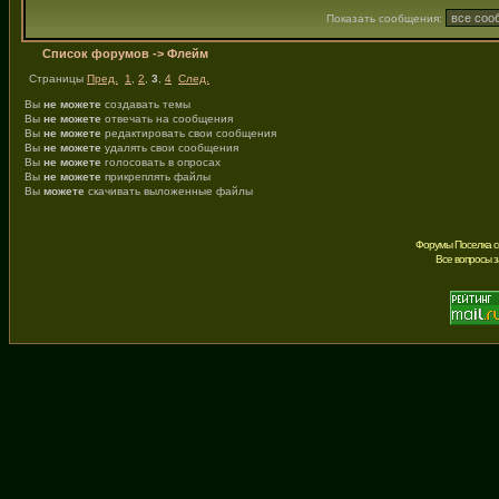
Показать сообщения:
Список форумов
->
Флейм
Страницы
Пред.
1
,
2
,
3
,
4
След.
Вы
не можете
создавать темы
Вы
не можете
отвечать на сообщения
Вы
не можете
редактировать свои сообщения
Вы
не можете
удалять свои сообщения
Вы
не можете
голосовать в опросах
Вы
не можете
прикреплять файлы
Вы
можете
скачивать выложенные файлы
Форумы Поселка с
Все вопросы 