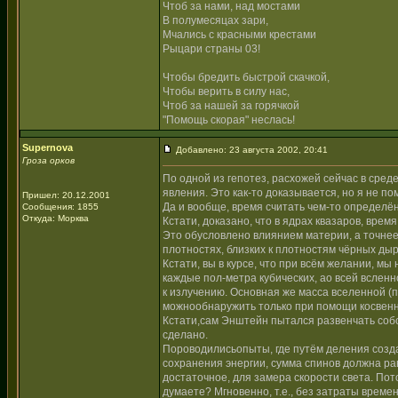
Чтоб за нами, над мостами
В полумесяцах зари,
Мчались с красными крестами
Рыцари страны 03!
Чтобы бредить быстрой скачкой,
Чтобы верить в силу нас,
Чтоб за нашей за горячкой
"Помощь скорая" неслась!
Supernova
Добавлено: 23 августа 2002, 20:41
Гроза орков
По одной из гепотез, расхожей сейчас в сред
явления. Это как-то доказывается, но я не по
Пришел: 20.12.2001
Да и вообще, время считать чем-то определё
Сообщения: 1855
Откуда: Морква
Кстати, доказано, что в ядрах квазаров, врем
Это обусловлено влиянием материи, а точнее
плотностях, близких к плотностям чёрных дыр
Кстати, вы в курсе, что при всём желании, м
каждые пол-метра кубических, ао всей всленн
к излучению. Основная же масса вселенной (п
можнообнаружить только при помощи косвенны
Кстати,сам Энштейн пытался развенчать собс
сделано.
Пороводилисьопыты, где путём деления созда
сохранения энергии, сумма спинов должна рав
достаточное, для замера скорости света. По
думаете? Мгновенно, т.е., без затраты време