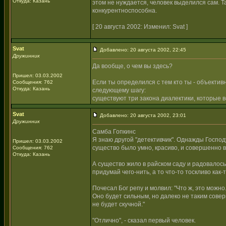
Откуда: Казань
этом не нуждается, человек выделился сам. Та
конкурентноспособна.
[ 20 августа 2002: Изменил: Svat ]
Svat
Добавлено: 20 августа 2002, 22:45
Дружинник
Да вообще, о чем вы здесь?
Пришел: 03.03.2002
Если ты определился с тем кто ты - объектив
Сообщения: 762
Откуда: Казань
следующему шагу:
существуют три закона диалектики, которые в
Svat
Добавлено: 20 августа 2002, 23:01
Дружинник
Самба Гопкинс
Я знаю другой "детективчик". Однажды Господ
Пришел: 03.03.2002
существо было умно, красиво, и совершенно в
Сообщения: 762
Откуда: Казань
А существо жило в райском саду и радовалось.
придумай чего-нить, а то что-то тоскливо как-т
Почесал Бог репу и молвил: "Что ж, это можно
Оно будет сильным, но далеко не таким соверш
не будет скучной."
"Отлично", - сказал первый человек.