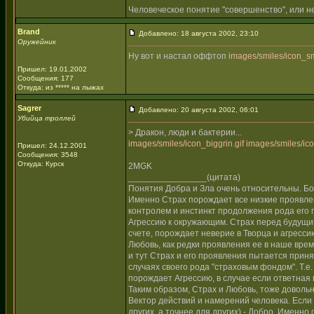
Человеческое понятие "совершенство", или не
Brand
Добавлено: 18 августа 2002, 23:10
Оружейник
Ну вот и настал оффтоп
images/smiles/icon_sm
Пришел: 19.01.2002
Сообщения: 177
Откуда: из ***** на лыжах
Sagrer
Добавлено: 20 августа 2002, 06:01
Убийца троллей
> Дракон, люди и бактерии...
images/smiles/icon_biggrin.gif
images/smiles/ico
Пришел: 24.12.2001
Сообщения: 3548
Откуда: Курск
2MGK
________________(цитата)
Понятия Добра и Зла очень относительны. Бо
Именно Страх порождает все низкие проявлен
контролем и инстинкт продолжения рода его
Агрессию к окружающим. Страх перед будущим
счете, порождает неверие в Творца и агресси
Любовь, как редки проявления ее в наше время
и тут Страх и его проявления пытается приня
случаях своего рода "страховым фондом". Т.е. 
порождает Агрессию, в случае если ответная 
Таким образом, Страх и Любовь, тоже довольн
Вектор действий и намерений человека. Если н
других, а точнее для других) - Добро. Именно