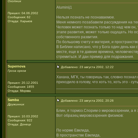
Охотник
Aluminij1
Пришел: 04.06.2002
Нельзя познать не познаваемое.
Сообщения: 62
Откуда: Харьков
Меня немного позабавили рассуждения на тему
Человек может познать только то над чем он, 
этапе развития, может только ощущать. Но о
собственного развития.
По большому счету и материя, и пространство
В Библии написано, что у Бога один день как с
месте, еще в те давние времена, человечеству
стремиться. И дан пример для подражания.
Supernova
Добавлено: 23 августа 2002, 12:22
Гроза орков
Хахаха, МГК, ты говоришь так, словно познал вс
приходило в голову, что хоть то, хоть это - сут
Пришел: 20.12.2001
_____________________________________
Сообщения: 1855
Откуда: Морква
Samba
Добавлено: 23 августа 2002, 20:26
Дружинник
Блин, я тормоз.Спорим о мировоззрении, а я 
Вот образец мировоззрения физиков:
Пришел: 10.03.2002
Сообщения: 922
Откуда: Донецк
По норме Евклида,
В пространстве Евклида,