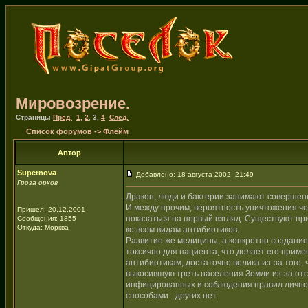
Мировозрение.
Страницы
Пред.
1
,
2
,
3
,
4
След.
Список форумов
->
Флейм
Автор
Supernova
Добавлено: 18 августа 2002, 21:49
Гроза орков
Дракон, люди и бактерии занимают совершен
И между прочим, вероятность уничтожения че
Пришел: 20.12.2001
показаться на первый взгляд. Существуют пр
Сообщения: 1855
Откуда: Морква
ко всем видам антибиотиков.
Развитие же медицины, а конкретно создание
токсично для пациента, что делает его прим
антибиотикам, достаточно велика из-за того,
выкосившую треть населения Земли из-за отс
инфицированных и соблюдения правил личной
способами - других нет.