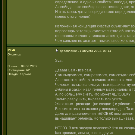
определение, а одно из свойств Свободы, пр
А свобода - это вообще не состояние даже, э
И я пытаюсь дать не юридическое определен
(конец отступления)
Изложенная концепция счастья объясняет все
первооткрывателя; и счастье сытого обывате
генералом; и счастье монаха-аскета; и сатани
Чем сильнее не хватает, тем сильнее хочется
MGK
Добавлено: 21 августа 2002, 09:14
Охотник
Svat
Пришел: 04.06.2002
Даааа! Сам - все сам.
Сообщения: 62
Откуда: Харьков
Сам выделился, сам развился, сам создал се
А не кажется тебе, что слишком много самов.
Человек только использует (как правила глуп
дубины и заканчивая генным материалом, в то
А, по большему счету, что может чЕЛОВЕК?
Только разрушить, вырезать или убить.
Животных - разводит (не создает) и убивает. 
Вся синтетика на основе углеводородов. Та ж
Даже для размножения чЕЛОВЕК поставляет все
вынашивает ребенка. Но только вынашивает, 
ИТОГО. В чем заслуга человека? Что он созда
Как правило, ломая, свое и других.