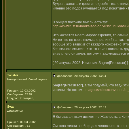
Будешь хапать, и грести под себя - все отни
именно это подразумевается под понятием - К
________________
В общем похожие мысли есть тут
http://www.rusf.ru/books/add-on/xussr_l/lukyas19
Что касается моего мировоззрения, то сам н
Ни во что не верю (всмысле религий), а так...
вообще это зависит от каждого конкретно. Кто-
без всякого смысла. Кто-то хочет помогать дру
знает, чего он хочет, потому и задумывается 
[ 20 августа 2002: Изменил: Sagrer[Precursor] ]
Twister
Добавлено: 20 августа 2002, 14:04
Неторопливый белый админ
Sagrer[Precursor]
, а ты подумай, что ведь эт
истины. Но потом..
images/smiles/converted/re_
Пришел: 12.03.2002
Сообщения: 2828
Откуда: Волгоград
Svat
Добавлено: 20 августа 2002, 22:42
Дружинник
Я бы сказал, всем движет не Жадность, а Кон
Пришел: 03.03.2002
Смысла жизни вообще для человечества нет. Е
Сообщения: 762