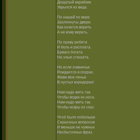
Дощатый караблик
Укрылся из вида.
По нашей по вере
Захлопнуты двери.
Как хочется верить
А не кому верить.
По праву ребята
И боль и расплата.
Бумага богата
На злые стишата.
Но если сомненье
Рождается в спорах.
Живи мое пенье
В пустых коридорах!
Нам надо жить так
Чтобы водка из носа.
Нам надо жить так
Чтобы искры из глаз.
Чтоб было побольше
Серьезных вопросов
И меньше не нужных
Несбыточных фраз.