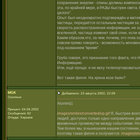
сохранения энергии - спины должны компенсир
эта, по крайней мере, в РАЗЫ быстрее света.
целого".
Опыт был неоднократно подтверждён и матем
частицы, передаётся остальным частицам за в
скорость распространения информации, не зав
вселенной, частица изменит свой спин, если 
Каким образом,что, за чем, почему, это пока 
совсем прямо говорить - возможность мгнове
под названием "время".
Грубо говоря, это признание того факта, чт
Информацию.
Или, ещё проще: я не могу телепортироваться
Вот такая фигня. На хрена козе баян?
_________________________________
MGK
Добавлено: 23 августа 2002, 22:09
Охотник
Aluminij1
Пришел: 04.06.2002
images/smiles/converted/up.gif
Я, быстрее всего
Сообщения: 62
Откуда: Харьков
людей, доступно только одно направление д
временные промежутки между событиями. Но м
Тем более мы, в нынешнем нашем состоянии, 
поэтому такая фигня и получается.
images/smi