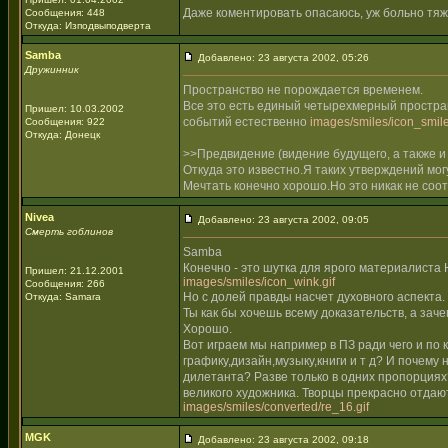
Даже коментировать опасаюсь, уж больно тяже
Сообщения: 448
Откуда: Изподвыподверта
Samba
Добавлено: 23 августа 2002, 05:26
Дружинник
Пространство не порождается временем.
Все это есть единый четырехмерный простра
Пришел: 10.03.2002
событий естественно
images/smiles/icon_smile
Сообщения: 922
Откуда: Донецк
>>Предвидение (видение будущего, а также и
Откуда это известно.Я таких утверждений мо
Мечтать конечно хорошо.Но это никак не соо
Nivea
Добавлено: 23 августа 2002, 09:05
Смерть гоблинов
Samba
Конечно - это шутка для ярого материалиста 
Пришел: 21.12.2001
images/smiles/icon_wink.gif
Сообщения: 266
Но с долей правды насчет духовного аспекта.
Откуда: Samara
Ты как бы хочешь всему доказательств, а зач
Хорошо.
Вот играем мы например в ПЗ ради чего и по
графику,дизайн,музыку,книги и т д? И почем
дилетанта? Разве только в одних пропорция
великого художника. Творцы прекрасно отдают
images/smiles/converted/re_16.gif
MGK
Добавлено: 23 августа 2002, 09:18