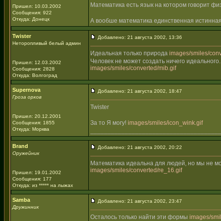
Математика есть язык на котором говорит фи
Пришел: 10.03.2002
Сообщения: 922
Откуда: Донецк
А вообше математика единственная истинная
Twister
Добавлено: 21 августа 2002, 13:36
Неторопливый белый админ
Идеальная только природа
images/smiles/conve
Человек не может создать ничего идеального.
Пришел: 12.03.2002
images/smiles/converted/mib.gif
Сообщения: 2828
Откуда: Волгоград
Supernova
Добавлено: 21 августа 2002, 18:47
Гроза орков
Twister
Пришел: 20.12.2001
За то Я могу!
images/smiles/icon_wink.gif
Сообщения: 1855
Откуда: Морква
_____________________________________
Brand
Добавлено: 21 августа 2002, 20:22
Оружейник
Математика идеальна для людей, но мы не м
images/smiles/converted/re_16.gif
Пришел: 19.01.2002
Сообщения: 177
Откуда: из ***** на лыжах
Samba
Добавлено: 21 августа 2002, 23:47
Дружинник
Осталось только найти эти формы
images/smil