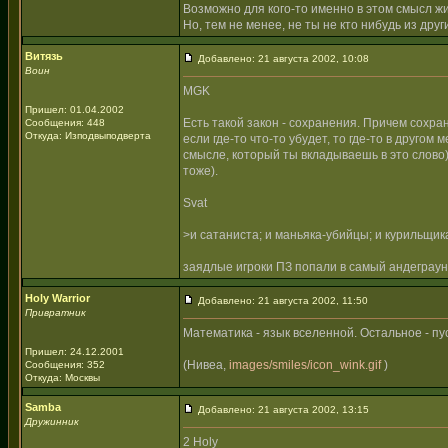
Возможно для кого-то именно в этом смысл ж
Но, тем не менее, не ты не кто нибудь из дру
Витязь
Добавлено: 21 августа 2002, 10:08
Воин
MGK
Пришел: 01.04.2002
Есть такой закон - сохранения. Причем сохран
Сообщения: 448
Откуда: Изподвыподверта
если где-то что-то убудет, то где-то в друго
смысле, который ты вкладываешь в это слово) 
тоже).
Svat
>и сатаниста; и маньяка-убийцы; и курильщика
заядлые игроки ПЗ попали в самый андеграу
Holy Warrior
Добавлено: 21 августа 2002, 11:50
Привратник
Математика - язык вселенной. Остальное - пу
Пришел: 24.12.2001
(Нивеа,
images/smiles/icon_wink.gif
)
Сообщения: 352
Откуда: Москвы
Samba
Добавлено: 21 августа 2002, 13:15
Дружинник
2 Holy