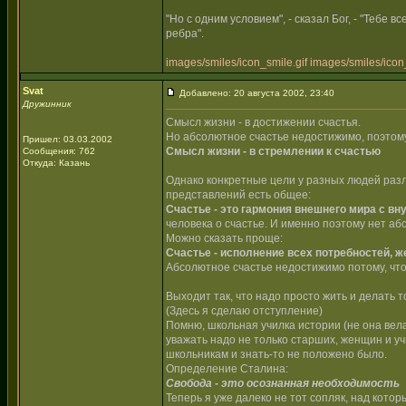
"Но с одним условием", - сказал Бог, - "Тебе 
ребра".
images/smiles/icon_smile.gif
images/smiles/icon_
Svat
Добавлено: 20 августа 2002, 23:40
Дружинник
Смысл жизни - в достижении счастья.
Но абсолютное счастье недостижимо, поэтом
Пришел: 03.03.2002
Смысл жизни - в стремлении к счастью
Сообщения: 762
Откуда: Казань
Однако конкретные цели у разных людей разли
представлений есть общее:
Счастье - это гармония внешнего мира с вн
человека о счастье. И именно поэтому нет аб
Можно сказать проще:
Счастье - исполнение всех потребностей, ж
Абсолютное счастье недостижимо потому, что
Выходит так, что надо просто жить и делать т
(Здесь я сделаю отступление)
Помню, школьная училка истории (не она вела 
уважать надо не только старших, женщин и у
школьникам и знать-то не положено было.
Определение Сталина:
Свобода - это осознанная необходимость
Теперь я уже далеко не тот сопляк, над котор