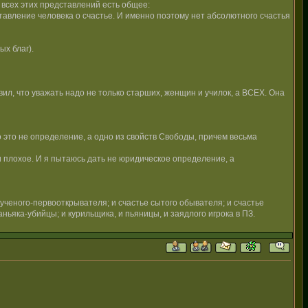
 всех этих представлений есть общее:
авление человека о счастье. И именно поэтому нет абсолютного счастья
х благ).
вил, что уважать надо не только старших, женщин и училок, а ВСЕХ. Она
о это не определение, а одно из свойств Свободы, причем весьма
и плохое. И я пытаюсь дать не юридическое определение, а
ченого-первооткрывателя; и счастье сытого обывателя; и счастье
ньяка-убийцы; и курильщика, и пьяницы, и заядлого игрока в ПЗ.