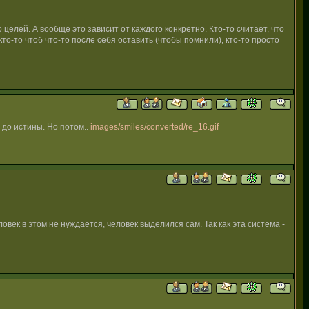
о целей. А вообще это зависит от каждого конкретно. Кто-то считает, что
 кто-то чтоб что-то после себя оставить (чтобы помнили), кто-то просто
т до истины. Но потом..
images/smiles/converted/re_16.gif
век в этом не нуждается, человек выделился сам. Так как эта система -