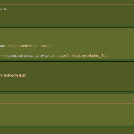
стота.
зика
images/smiles/icon_razz.gif
 и идеальная вещь в этом мире
images/smiles/converted/re_16.gif
rted/protest.gif
.
_