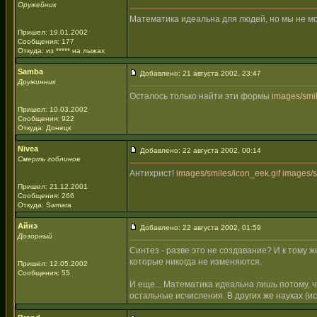
Оружейник
Математика идеальна для людей, но мы не м
Пришел: 19.01.2002
Сообщения: 177
Откуда: из ***** на лыжах
Samba
Добавлено: 21 августа 2002, 23:47
Дружинник
Осталось только найти эти формы
images/smil
Пришел: 10.03.2002
Сообщения: 922
Откуда: Донецк
Nivea
Добавлено: 22 августа 2002, 00:14
Смерть гоблинов
Антихрист!
images/smiles/icon_eek.gif
images/s
Пришел: 21.12.2001
Сообщения: 266
Откуда: Samara
Айнэ
Добавлено: 22 августа 2002, 01:59
Дозорный
Синтез - разве это не создавание? И к тому 
которые никогда не изменяются.
Пришел: 12.05.2002
Сообщения: 55
И еще... Математика идеальна лишь потому, ч
остальные исчисления. В других же науках (и