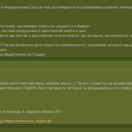
о и нерационально) все до чего дотягиваются его шаловливые ручонки. Начин
Растения - высаживает (опять не создает) и собирает.
е система разрушения и уничтожения нефти и газа.
го две клетки, а дальнейшее не в его власти. Да, женщина, как инкубатор, 
л? Он как маленькое дитя тешится и развлекается с игрушками, которые ему да
изни.
гих людей ничего не Создал.
ния много чего (материи, энергии, массы...). Так вот, словестно он формалируе
ким образом СОЗДАТЬ (при том смысле, который ты вкладываешь в это слово) н
, и пьяницы, и заядлого игрока в ПЗ
нд
images/smiles/icon_biggrin.gif