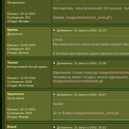
Привратник
Математика - язык вселенной. Остальное - пу
Пришел: 24.12.2001
(Нивеа,
images/smiles/icon_wink.gif
)
Сообщения: 352
Откуда: Москвы
Samba
Добавлено: 21 августа 2002, 13:15
Дружинник
2 Holy
Математика есть язык на котором говорит фи
Пришел: 10.03.2002
Сообщения: 922
Откуда: Донецк
А вообше математика единственная истинная
Twister
Добавлено: 21 августа 2002, 13:36
Неторопливый белый админ
Идеальная только природа
images/smiles/conve
Человек не может создать ничего идеального.
Пришел: 12.03.2002
images/smiles/converted/mib.gif
Сообщения: 2828
Откуда: Волгоград
Supernova
Добавлено: 21 августа 2002, 18:47
Гроза орков
Twister
Пришел: 20.12.2001
За то Я могу!
images/smiles/icon_wink.gif
Сообщения: 1855
Откуда: Морква
_____________________________________
Brand
Добавлено: 21 августа 2002, 20:22