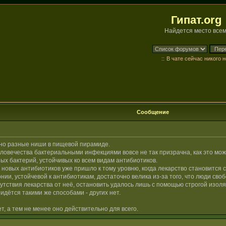
Гипат.org
Найдется место всем
::
В чате сейчас никого н
Сообщение
но разные ниши в пищевой пирамиде.
ловечества бактериальными инфекциями вовсе не так призрачна, как это може
х бактерий, устойчивых ко всем видам антибиотиков.
 новых антибиотиков уже пришло к тому уровню, когда лекарство становится 
ии, устойчевой к антибиотикам, достаточно велика из-за того, что люди сво
утствия лекарства от неё, остановить удалось лишь с помощью строгой изол
дётся такими же способами - других нет.
т, а тем не менее оно действительно для всего.