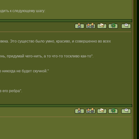
одить к следующему шагу:
века. Это существо было умно, красиво, и совершенно во всех
ь, придумай чего-нить, а то что-то тоскливо как-то".
 никогда не будет скучной."
з его ребра".