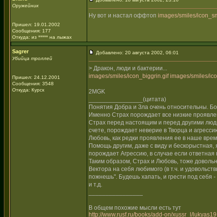
Оружейник
Ну вот и настал оффтоп
images/smiles/icon_sm
Пришел: 19.01.2002
Сообщения: 177
Откуда: из ***** на лыжах
Sagrer
Добавлено: 20 августа 2002, 06:01
Убийца троллей
> Дракон, люди и бактерии...
images/smiles/icon_biggrin.gif
images/smiles/ico
Пришел: 24.12.2001
Сообщения: 3548
Откуда: Курск
2MGK
________________(цитата)
Понятия Добра и Зла очень относительны. Бо
Именно Страх порождает все низкие проявлен
Страх перед настоящим и перед другими людь
счете, порождает неверие в Творца и агресси
Любовь, как редки проявления ее в наше время
Помощь другим, даже с виду и бескорыстная, я
порождает Агрессию, в случае если ответная 
Таким образом, Страх и Любовь, тоже доволь
Вектора на себя любимого (в т.ч. и удовольств
пожнешь". Будешь хапать, и грести под себя 
и т.д.
________________
В общем похожие мысли есть тут
http://www.rusf.ru/books/add-on/xussr_l/lukyas19