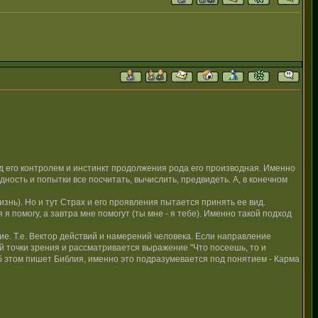
д его контролем и инстинкт продолжения рода его производная. Именно
сть и попытки все посчитать, вычислить, предвидеть. А, в конечном
изнь). Но и тут Страх и его проявления пытается принять ее вид.
я помогу, а завтра мне помогут (ты мне - я тебе). Именно такой подход
е. Т.е. Вектор действий и намерений человека. Если направление
этой точки зрения и рассматривается выражение "Что посеешь, то и
об этом пишет Библия, именно это подразумевается под понятием - Карма