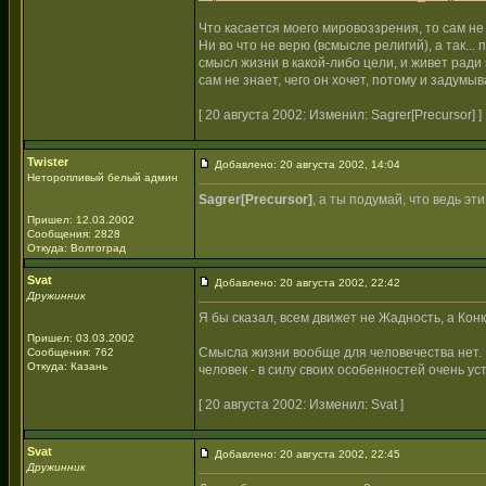
Что касается моего мировоззрения, то сам н
Ни во что не верю (всмысле религий), а так...
смысл жизни в какой-либо цели, и живет ради э
сам не знает, чего он хочет, потому и задумы
[ 20 августа 2002: Изменил: Sagrer[Precursor] ]
Twister
Добавлено: 20 августа 2002, 14:04
Неторопливый белый админ
Sagrer[Precursor]
, а ты подумай, что ведь эт
Пришел: 12.03.2002
Сообщения: 2828
Откуда: Волгоград
Svat
Добавлено: 20 августа 2002, 22:42
Дружинник
Я бы сказал, всем движет не Жадность, а Кон
Пришел: 03.03.2002
Смысла жизни вообще для человечества нет. Ес
Сообщения: 762
Откуда: Казань
человек - в силу своих особенностей очень у
[ 20 августа 2002: Изменил: Svat ]
Svat
Добавлено: 20 августа 2002, 22:45
Дружинник