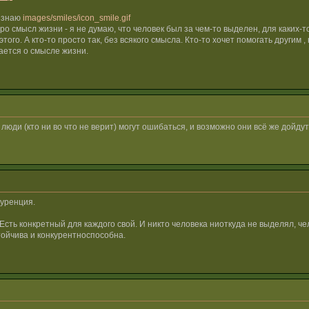
е знаю
images/smiles/icon_smile.gif
 про смысл жизни - я не думаю, что человек был за чем-то выделен, для каких-т
того. А кто-то просто так, без всякого смысла. Кто-то хочет помогать другим ,
вается о смысле жизни.
и люди (кто ни во что не верит) могут ошибаться, и возможно они всё же дойду
куренция.
ть конкретный для каждого свой. И никто человека ниоткуда не выделял, чело
стойчива и конкурентноспособна.