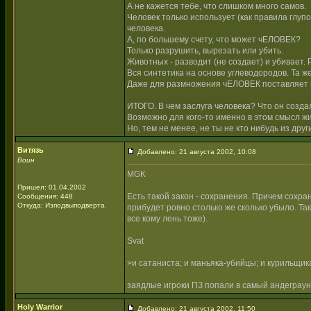
А не кажется тебе, что слишком много самов.
Человек только использует (как правила глуп
человека.
А, по большему счету, что может чЕЛОВЕК?
Только разрушить, вырезать или убить.
Животных - разводит (не создает) и убивает. 
Вся синтетика на основе углеводородов. Та ж
Даже для размножения чЕЛОВЕК поставляет все
ИТОГО. В чем заслуга человека? Что он созда
Возможно для кого-то именно в этом смысл ж
Но, тем не менее, не ты не кто нибудь из дру
Витязь
Добавлено: 21 августа 2002, 10:08
Воин
MGK
Пришел: 01.04.2002
Есть такой закон - сохранения. Причем сохране
Сообщения: 448
Откуда: Изподвыподверта
прибудет ровно столько же сколько убыло. Та
все кому лень тоже).
Svat
>и сатаниста; и маньяка-убийцы; и курильщика
заядлые игроки ПЗ попали в самый андеграу
Holy Warrior
Добавлено: 21 августа 2002, 11:50