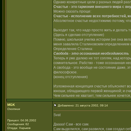
Однако конкретные цели у разных людей разли
Счастье - это гармония внешнего мира с вн
Можно сказать проще:
Счастье - исполнение всех потребностей, ж
Абсолютное счастье недостижимо потому, что
Выходит так, что надо просто жить и делать т
(Здесь я сделаю отступление)
Помню, школьная училка истории (не она вела
меня завалила Сталиновским определением с
Определение Сталина:
Свобода - это осознанная необходимость
Теперь я уже далеко не тот сопляк, над кото
сомнительное. Рабство - тоже осознанная не
А свобода - это вообще не состояние даже, э
философское.
(конец отступления)
Изложенная концепция счастья объясняет все
юноши, обладающего первой женщиной; и счаст
Чем сильнее не хватает, тем сильнее хочется
MGK
Добавлено: 21 августа 2002, 09:14
Охотник
Svat
Пришел: 04.06.2002
Даааа! Сам - все сам.
Сообщения: 62
Откуда: Харьков
Сам выделился, сам развился, сам создал се