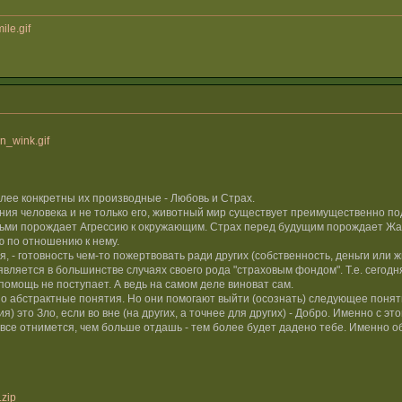
ile.gif
n_wink.gif
лее конкретны их производные - Любовь и Страх.
ия человека и не только его, животный мир существует преимущественно по
ми порождает Агрессию к окружающим. Страх перед будущим порождает Жадно
ю по отношению к нему.
, - готовность чем-то пожертвовать ради других (собственность, деньги или ж
вляется в большинстве случаях своего рода "страховым фондом". Т.е. сегодня 
помощь не поступает. А ведь на самом деле виноват сам.
но абстрактные понятия. Но они помогают выйти (осознать) следующее поняти
ия) это Зло, если во вне (на других, а точнее для других) - Добро. Именно с 
- все отнимется, чем больше отдашь - тем более будет дадено тебе. Именно 
.zip