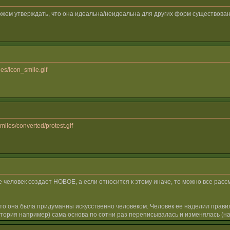
ожем утверждать, что она идеальна/неидеальна для других форм существова
es/icon_smile.gif
miles/converted/protest.gif
же человек создает НОВОЕ, а если относится к этому иначе, то можно все рас
то она была придуманны искусственно человеком. Человек ее наделил правил
стория например) сама основа по сотни раз переписывалась и изменялась (нап