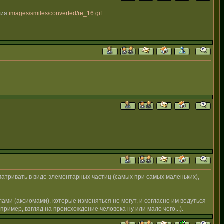
ния
images/smiles/converted/re_16.gif
сматривать в виде элементарных частиц (самых при самых маленьких),
ами (аксиомами), которые изменяться не могут, и согласно им ведуться
ример, взгляд на происхождение человека ну или мало чего...).