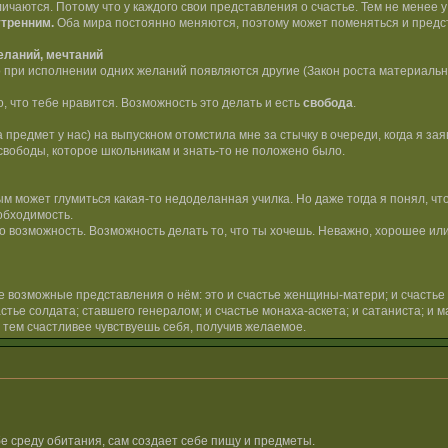
чаются. Потому что у каждого свои представления о счастье. Тем не менее у
утренним.
Оба мира постоянно меняются, поэтому может поменяться и предст
еланий, мечтаний
 при исполнении одних желаний появляются другие (Закон роста материальны
о, что тебе нравится. Возможность это делать и есть
свобода
.
 предмет у нас) на выпускном отомстила мне за стычку в очереди, когда я зая
вободы, которое школьникам и знать-то не положено было.
рым может глумиться какая-то недоделанная училка. Но даже тогда я понял, чт
обходимость.
то возможность. Возможность делать то, что ты хочешь. Неважно, хорошее ил
 возможные представления о нём: это и счастье женщины-матери; и счастье у
ье солдата; ставшего генералом; и счастье монаха-аскета; и сатаниста; и ма
, тем счастливее чувствуешь себя, получив желаемое.
бе среду обитания, сам создает себе пищу и предметы.