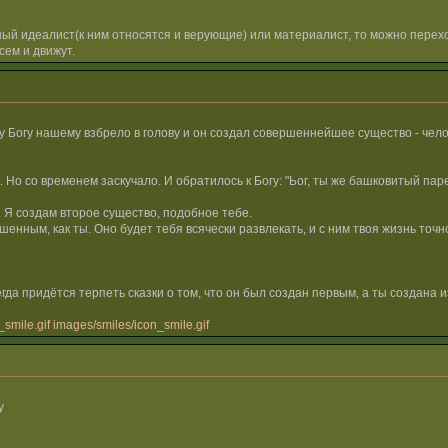
вный идеалист(к ним относятся и верующие) или материалист, то можно перех
сем и движут.
у Богу нашему взбрело в голову и он создал совершеннейшее существо - чело
 Но со временем заскучало. И обратилось к Богу: "Ьог, ты же башковитый парен
. Я создам второе существо, подобное тебе.
енным, как ты. Оно будет тебя всячески развлекать, и с ним твоя жизнь точно
всегда придётся терпеть сказки о том, что он был создан первым, а ты создана и
smile.gif
images/smiles/icon_smile.gif
у