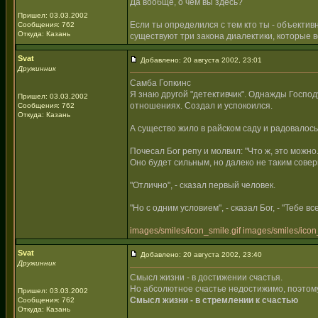
Да вообще, о чем вы здесь?
Пришел: 03.03.2002
Если ты определился с тем кто ты - объекти
Сообщения: 762
Откуда: Казань
существуют три закона диалектики, которые в
Svat
Добавлено: 20 августа 2002, 23:01
Дружинник
Самба Гопкинс
Я знаю другой "детективчик". Однажды Господ
Пришел: 03.03.2002
отношениях. Создал и успокоился.
Сообщения: 762
Откуда: Казань
А существо жило в райском саду и радовалось.
Почесал Бог репу и молвил: "Что ж, это можно
Оно будет сильным, но далеко не таким соверш
"Отлично", - сказал первый человек.
"Но с одним условием", - сказал Бог, - "Тебе 
images/smiles/icon_smile.gif
images/smiles/icon_
Svat
Добавлено: 20 августа 2002, 23:40
Дружинник
Смысл жизни - в достижении счастья.
Но абсолютное счастье недостижимо, поэтом
Пришел: 03.03.2002
Смысл жизни - в стремлении к счастью
Сообщения: 762
Откуда: Казань