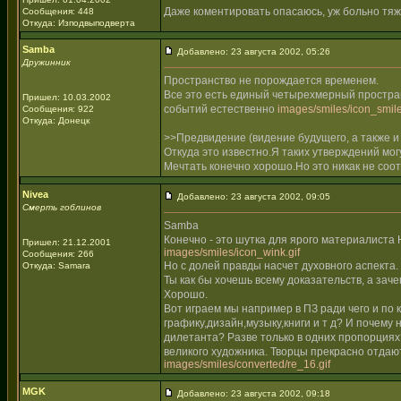
Даже коментировать опасаюсь, уж больно тяже
Сообщения: 448
Откуда: Изподвыподверта
Samba
Добавлено: 23 августа 2002, 05:26
Дружинник
Пространство не порождается временем.
Все это есть единый четырехмерный простра
Пришел: 10.03.2002
событий естественно
images/smiles/icon_smile
Сообщения: 922
Откуда: Донецк
>>Предвидение (видение будущего, а также и
Откуда это известно.Я таких утверждений мо
Мечтать конечно хорошо.Но это никак не соо
Nivea
Добавлено: 23 августа 2002, 09:05
Смерть гоблинов
Samba
Конечно - это шутка для ярого материалиста 
Пришел: 21.12.2001
images/smiles/icon_wink.gif
Сообщения: 266
Но с долей правды насчет духовного аспекта.
Откуда: Samara
Ты как бы хочешь всему доказательств, а зач
Хорошо.
Вот играем мы например в ПЗ ради чего и по
графику,дизайн,музыку,книги и т д? И почем
дилетанта? Разве только в одних пропорция
великого художника. Творцы прекрасно отдают
images/smiles/converted/re_16.gif
MGK
Добавлено: 23 августа 2002, 09:18