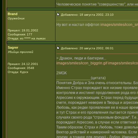
Человеческое понятие "совершенство", или не
Brand
Добавлено: 18 августа 2002, 23:10
Оружейник
Ну вот и настал оффтоп
images/smiles/icon_sm
Пришел: 19.01.2002
Сообщения: 177
Откуда: из ***** на лыжах
Sagrer
Добавлено: 20 августа 2002, 06:01
Убийца троллей
> Дракон, люди и бактерии...
images/smiles/icon_biggrin.gif
images/smiles/ico
Пришел: 24.12.2001
Сообщения: 3548
Откуда: Курск
2MGK
________________(цитата)
Понятия Добра и Зла очень относительны. Бо
Именно Страх порождает все низкие проявлен
контролем и инстинкт продолжения рода его
Агрессию к окружающим. Страх перед будущим
счете, порождает неверие в Творца и агресси
Любовь, как редки проявления ее в наше время
и тут Страх и его проявления пытается приня
случаях своего рода "страховым фондом". Т.е. 
порождает Агрессию, в случае если ответная 
Таким образом, Страх и Любовь, тоже довольн
Вектор действий и намерений человека. Если н
других, а точнее для других) - Добро. Именно