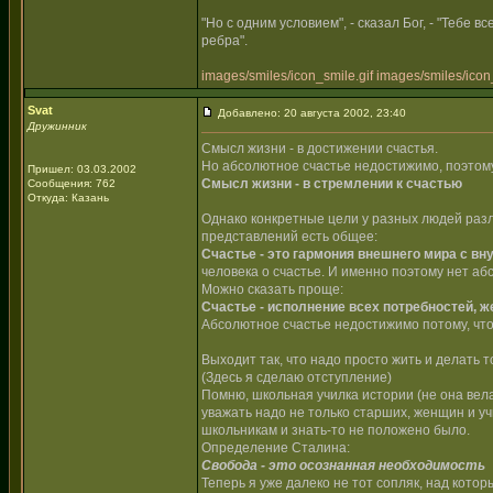
"Но с одним условием", - сказал Бог, - "Тебе 
ребра".
images/smiles/icon_smile.gif
images/smiles/icon_
Svat
Добавлено: 20 августа 2002, 23:40
Дружинник
Смысл жизни - в достижении счастья.
Но абсолютное счастье недостижимо, поэтом
Пришел: 03.03.2002
Смысл жизни - в стремлении к счастью
Сообщения: 762
Откуда: Казань
Однако конкретные цели у разных людей разли
представлений есть общее:
Счастье - это гармония внешнего мира с вн
человека о счастье. И именно поэтому нет аб
Можно сказать проще:
Счастье - исполнение всех потребностей, ж
Абсолютное счастье недостижимо потому, что
Выходит так, что надо просто жить и делать т
(Здесь я сделаю отступление)
Помню, школьная училка истории (не она вела 
уважать надо не только старших, женщин и у
школьникам и знать-то не положено было.
Определение Сталина:
Свобода - это осознанная необходимость
Теперь я уже далеко не тот сопляк, над котор