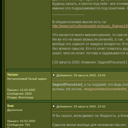
Будешь хапать, и грести под себя - все отни
именно это подразумевается под понятием - К
________________
В общем похожие мысли есть тут
http://www.rusf.ru/books/add-on/xussr_l/lukyas19
Что касается моего мировоззрения, то сам н
Ни во что не верю (всмысле религий), а так...
вообще это зависит от каждого конкретно. Кто-
без всякого смысла. Кто-то хочет помогать дру
знает, чего он хочет, потому и задумывается 
[ 20 августа 2002: Изменил: Sagrer[Precursor] ]
Twister
Добавлено: 20 августа 2002, 14:04
Неторопливый белый админ
Sagrer[Precursor]
, а ты подумай, что ведь эт
истины. Но потом..
images/smiles/converted/re_
Пришел: 12.03.2002
Сообщения: 2828
Откуда: Волгоград
Svat
Добавлено: 20 августа 2002, 22:42
Дружинник
Я бы сказал, всем движет не Жадность, а Кон
Пришел: 03.03.2002
Смысла жизни вообще для человечества нет. Е
Сообщения: 762