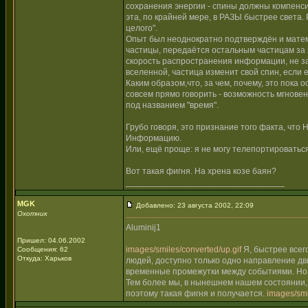
сохранения энергии - спины должны компенсир
эта, по крайней мере, в РАЗЫ быстрее света.
целого".
Опыт был неоднократно подтверждён и матем
частицы, передаётся остальным частицам за в
скорость распространения информации, не зав
вселенной, частица изменит свой спин, если 
Каким образом,что, за чем, почему, это пока 
совсем прямо говорить - возможность мгнове
под названием "время".
Грубо говоря, это признание того факта, чт
Информацию.
Или, ещё проще: я не могу телепортироваться
Вот такая фигня. На хрена козе баян?
_________________________________
MGK
Добавлено: 23 августа 2002, 22:09
Охотник
Aluminij1
Пришел: 04.06.2002
images/smiles/converted/up.gif
Я, быстрее всего
Сообщения: 62
Откуда: Харьков
людей, доступно только одно направление д
временные промежутки между событиями. Но м
Тем более мы, в нынешнем нашем состоянии, 
поэтому такая фигня и получается.
images/smi