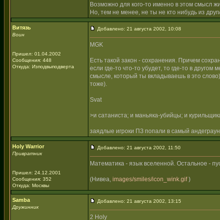
Возможно для кого-то именно в этом смысл ж
Но, тем не менее, не ты не кто нибудь из дру
Витязь
Добавлено: 21 августа 2002, 10:08
Воин
MGK
Пришел: 01.04.2002
Есть такой закон - сохранения. Причем сохран
Сообщения: 448
Откуда: Изподвыподверта
если где-то что-то убудет, то где-то в друго
смысле, который ты вкладываешь в это слово) 
тоже).
Svat
>и сатаниста; и маньяка-убийцы; и курильщика
заядлые игроки ПЗ попали в самый андеграу
Holy Warrior
Добавлено: 21 августа 2002, 11:50
Привратник
Математика - язык вселенной. Остальное - пу
Пришел: 24.12.2001
(Нивеа,
images/smiles/icon_wink.gif
)
Сообщения: 352
Откуда: Москвы
Samba
Добавлено: 21 августа 2002, 13:15
Дружинник
2 Holy