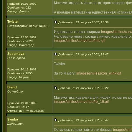
Математика есть язык на котором говорит фи
Пришел: 10.03.2002
Сообщения: 922
Откуда: Донецк
А вообше математика единственная истинная
Twister
Добавлено: 21 августа 2002, 13:36
Неторопливый белый админ
Идеальная только природа
images/smiles/conve
Человек не может создать ничего идеального.
Пришел: 12.03.2002
images/smiles/converted/mib.gif
Сообщения: 2828
Откуда: Волгоград
Supernova
Добавлено: 21 августа 2002, 18:47
Гроза орков
Twister
Пришел: 20.12.2001
За то Я могу!
images/smiles/icon_wink.gif
Сообщения: 1855
Откуда: Морква
_____________________________________
Brand
Добавлено: 21 августа 2002, 20:22
Оружейник
Математика идеальна для людей, но мы не м
images/smiles/converted/re_16.gif
Пришел: 19.01.2002
Сообщения: 177
Откуда: из ***** на лыжах
Samba
Добавлено: 21 августа 2002, 23:47
Дружинник
Осталось только найти эти формы
images/smil