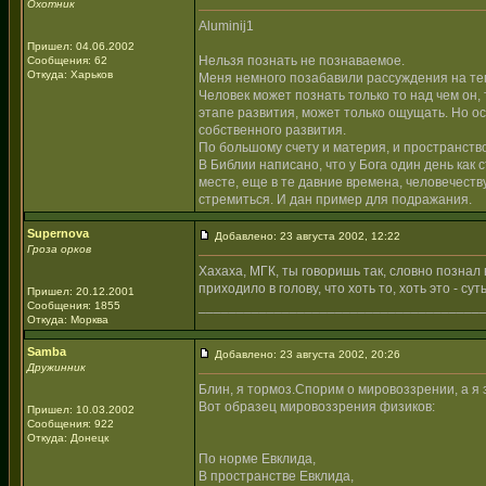
Охотник
Aluminij1
Пришел: 04.06.2002
Нельзя познать не познаваемое.
Сообщения: 62
Откуда: Харьков
Меня немного позабавили рассуждения на тему
Человек может познать только то над чем он, 
этапе развития, может только ощущать. Но о
собственного развития.
По большому счету и материя, и пространство
В Библии написано, что у Бога один день как с
месте, еще в те давние времена, человечеству
стремиться. И дан пример для подражания.
Supernova
Добавлено: 23 августа 2002, 12:22
Гроза орков
Хахаха, МГК, ты говоришь так, словно познал вс
приходило в голову, что хоть то, хоть это - сут
Пришел: 20.12.2001
_____________________________________
Сообщения: 1855
Откуда: Морква
Samba
Добавлено: 23 августа 2002, 20:26
Дружинник
Блин, я тормоз.Спорим о мировоззрении, а я 
Вот образец мировоззрения физиков:
Пришел: 10.03.2002
Сообщения: 922
Откуда: Донецк
По норме Евклида,
В пространстве Евклида,