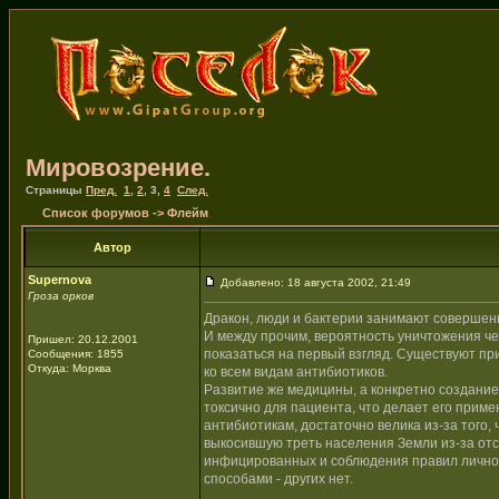
Мировозрение.
Страницы
Пред.
1
,
2
,
3
,
4
След.
Список форумов
->
Флейм
Автор
Supernova
Добавлено: 18 августа 2002, 21:49
Гроза орков
Дракон, люди и бактерии занимают совершен
И между прочим, вероятность уничтожения че
Пришел: 20.12.2001
показаться на первый взгляд. Существуют пр
Сообщения: 1855
Откуда: Морква
ко всем видам антибиотиков.
Развитие же медицины, а конкретно создание
токсично для пациента, что делает его прим
антибиотикам, достаточно велика из-за того,
выкосившую треть населения Земли из-за отс
инфицированных и соблюдения правил личной
способами - других нет.