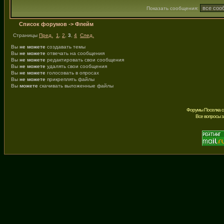
Показать сообщения:
Список форумов
->
Флейм
Страницы
Пред.
1
,
2
,
3
,
4
След.
Вы
не можете
создавать темы
Вы
не можете
отвечать на сообщения
Вы
не можете
редактировать свои сообщения
Вы
не можете
удалять свои сообщения
Вы
не можете
голосовать в опросах
Вы
не можете
прикреплять файлы
Вы
можете
скачивать выложенные файлы
Форумы Поселка с
Все вопросы 