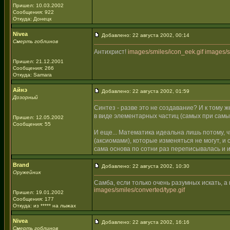
Пришел: 10.03.2002
Сообщения: 922
Откуда: Донецк
Nivea
Добавлено: 22 августа 2002, 00:14
Смерть гоблинов
Антихрист!
images/smiles/icon_eek.gif
images/s
Пришел: 21.12.2001
Сообщения: 266
Откуда: Samara
Айнэ
Добавлено: 22 августа 2002, 01:59
Дозорный
Синтез - разве это не создавание? И к тому 
в виде элементарных частиц (самых при самы
Пришел: 12.05.2002
Сообщения: 55
И еще... Математика идеальна лишь потому, 
(аксиомами), которые изменяться не могут, и
сама основа по сотни раз переписывалась и и
Brand
Добавлено: 22 августа 2002, 10:30
Оружейник
Самба, если только очень разумных искать, а 
images/smiles/converted/type.gif
Пришел: 19.01.2002
Сообщения: 177
Откуда: из ***** на лыжах
Nivea
Добавлено: 22 августа 2002, 16:16
Смерть гоблинов