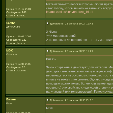
Математика-это песок в который любят прята
свою голову, чтобы ничего не замечать вокр
Пришел: 21.12.2001
images/smiles/converted/re_16.gif
Сообщения: 266
Откуда: Samara
Samba
Добавлено: 22 августа 2002, 16:42
Дружинник
2 Nivea
>> и мирровозрений.
Пришел: 10.03.2002
А не поясниш ли подробнее что ты имел ввид
Сообщения: 922
Откуда: Донецк
MGK
Добавлено: 22 августа 2002, 19:29
Охотник
Витязь
Пришел: 04.06.2002
Закон сохранения действует для материи. Ма
Сообщения: 62
Откуда: Харьков
дано два измерения, в них он чувствует комф
перемещаться (в основном с помощью протез
влиять не может и не сможет. Однако иногда 
помощью можно только более или менее удачн
прошлого) это свойство следующей ступени раз
излучающий или генерирующий. Генерирующи
Витязь
Добавлено: 22 августа 2002, 22:17
Воин
MGK
Пришел: 01.04.2002