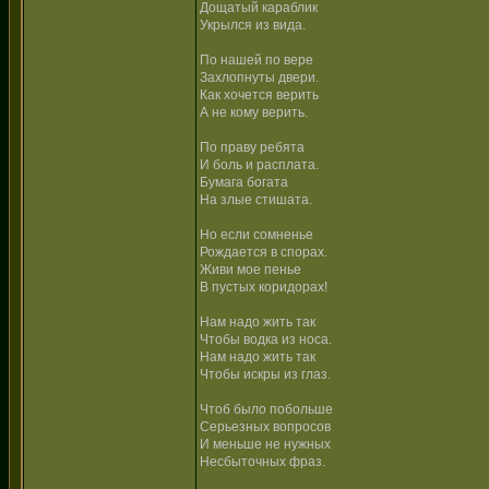
Дощатый караблик
Укрылся из вида.
По нашей по вере
Захлопнуты двери.
Как хочется верить
А не кому верить.
По праву ребята
И боль и расплата.
Бумага богата
На злые стишата.
Но если сомненье
Рождается в спорах.
Живи мое пенье
В пустых коридорах!
Нам надо жить так
Чтобы водка из носа.
Нам надо жить так
Чтобы искры из глаз.
Чтоб было побольше
Серьезных вопросов
И меньше не нужных
Несбыточных фраз.