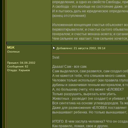
определение, а одно из свойств Свободы, пр
А свобода - это вообще не состояние даже, э
И я пытаюсь дать не юридическое определен
(конец отступления)
Изложенная концепция счастья объясняет все
первооткрывателя; и счастье сытого обывате
генералом; и счастье монаха-аскета; и сатани
Чем сильнее не хватает, тем сильнее хочется
MGK
Добавлено: 21 августа 2002, 09:14
Охотник
Svat
Пришел: 04.06.2002
Даааа! Сам - все сам.
Сообщения: 62
Откуда: Харьков
Сам выделился, сам развился, сам создал се
А не кажется тебе, что слишком много самов.
Человек только использует (как правила глуп
дубины и заканчивая генным материалом, в то
А, по большему счету, что может чЕЛОВЕК?
Только разрушить, вырезать или убить.
Животных - разводит (не создает) и убивает. 
Вся синтетика на основе углеводородов. Та ж
Даже для размножения чЕЛОВЕК поставляет все
вынашивает ребенка. Но только вынашивает, 
ИТОГО. В чем заслуга человека? Что он созда
Как правило, ломая, свое и других.