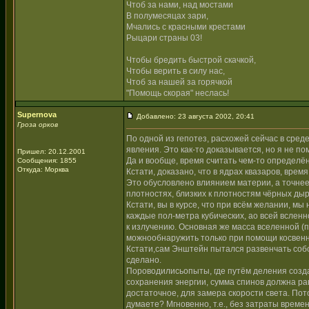
Чтоб за нами, над мостами
В полумесяцах зари,
Мчались с красными крестами
Рыцари страны 03!
Чтобы бредить быстрой скачкой,
Чтобы верить в силу нас,
Чтоб за нашей за горячкой
"Помощь скорая" неслась!
Supernova
Добавлено: 23 августа 2002, 20:41
Гроза орков
По одной из гепотез, расхожей сейчас в сред
явления. Это как-то доказывается, но я не по
Пришел: 20.12.2001
Да и вообще, время считать чем-то определё
Сообщения: 1855
Откуда: Морква
Кстати, доказано, что в ядрах квазаров, врем
Это обусловлено влиянием материи, а точнее
плотностях, близких к плотностям чёрных дыр
Кстати, вы в курсе, что при всём желании, м
каждые пол-метра кубических, ао всей всленн
к излучению. Основная же масса вселенной (п
можнообнаружить только при помощи косвенны
Кстати,сам Энштейн пытался развенчать собс
сделано.
Пороводилисьопыты, где путём деления созда
сохранения энергии, сумма спинов должна рав
достаточное, для замера скорости света. По
думаете? Мгновенно, т.е., без затраты време