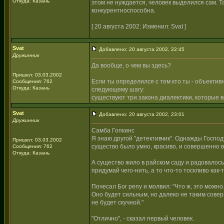
Откуда: Казань
этом не нуждается, человек выделился сам. Та
конкурентноспособна.
[ 20 августа 2002: Изменил: Svat ]
Svat
Добавлено: 20 августа 2002, 22:45
Дружинник
Да вообще, о чем вы здесь?
Пришел: 03.03.2002
Если ты определился с тем кто ты - объектив
Сообщения: 762
Откуда: Казань
следующему шагу:
существуют три закона диалектики, которые в
Svat
Добавлено: 20 августа 2002, 23:01
Дружинник
Самба Гопкинс
Я знаю другой "детективчик". Однажды Господ
Пришел: 03.03.2002
существо было умно, красиво, и совершенно в
Сообщения: 762
Откуда: Казань
А существо жило в райском саду и радовалось.
придумай чего-нить, а то что-то тоскливо как-т
Почесал Бог репу и молвил: "Что ж, это можно
Оно будет сильным, но далеко не таким соверш
не будет скучной."
"Отлично", - сказал первый человек.