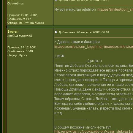
Оружейник
Ну вот и настал оффтоп
images/smiles/icon_sm
Пришел: 19.01.2002
Сообщения: 177
Откуда: из ***** на лыжах
Sagrer
Добавлено: 20 августа 2002, 06:01
Убийца троллей
> Дракон, люди и бактерии...
images/smiles/icon_biggrin.gif
images/smiles/ico
Пришел: 24.12.2001
Сообщения: 3548
Откуда: Курск
2MGK
________________(цитата)
Понятия Добра и Зла очень относительны. Бо
Именно Страх порождает все низкие проявлен
Страх перед настоящим и перед другими людь
счете, порождает неверие в Творца и агресси
Любовь, как редки проявления ее в наше время
Помощь другим, даже с виду и бескорыстная, я
порождает Агрессию, в случае если ответная 
Таким образом, Страх и Любовь, тоже доволь
Вектора на себя любимого (в т.ч. и удовольств
пожнешь". Будешь хапать, и грести под себя 
и т.д.
________________
В общем похожие мысли есть тут
http://www.rusf.ru/books/add-on/xussr_l/lukyas19