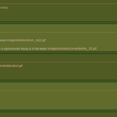
стота.
зика
images/smiles/icon_razz.gif
 и идеальная вещь в этом мире
images/smiles/converted/re_16.gif
rted/protest.gif
.
_