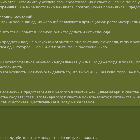
чаются. Потому что у каждого свои представления о счастье. Тем не менее у
утренним.
Оба мира постоянно меняются, поэтому может поменяться и предст
еланий, мечтаний
 при исполнении одних желаний появляются другие (Закон роста материальны
о, что тебе нравится. Возможность это делать и есть
свобода
.
 предмет у нас) на выпускном отомстила мне за стычку в очереди, когда я зая
вободы, которое школьникам и знать-то не положено было.
рым может глумиться какая-то недоделанная училка. Но даже тогда я понял, чт
обходимость.
то возможность. Возможность делать то, что ты хочешь. Неважно, хорошее ил
 возможные представления о нём: это и счастье женщины-матери; и счастье у
ье солдата; ставшего генералом; и счастье монаха-аскета; и сатаниста; и ма
, тем счастливее чувствуешь себя, получив желаемое.
бе среду обитания, сам создает себе пищу и предметы.