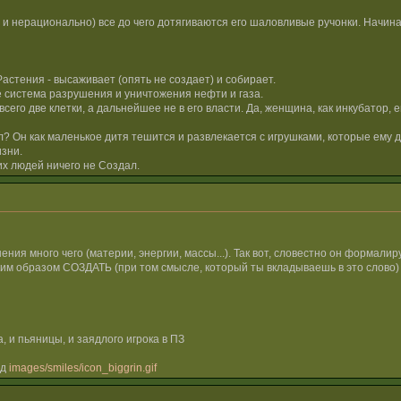
о и нерационально) все до чего дотягиваются его шаловливые ручонки. Начин
Растения - высаживает (опять не создает) и собирает.
е система разрушения и уничтожения нефти и газа.
го две клетки, а дальнейшее не в его власти. Да, женщина, как инкубатор, 
л? Он как маленькое дитя тешится и развлекается с игрушками, которые ему да
изни.
гих людей ничего не Создал.
ния много чего (материи, энергии, массы...). Так вот, словестно он формалируе
ким образом СОЗДАТЬ (при том смысле, который ты вкладываешь в это слово) н
, и пьяницы, и заядлого игрока в ПЗ
нд
images/smiles/icon_biggrin.gif