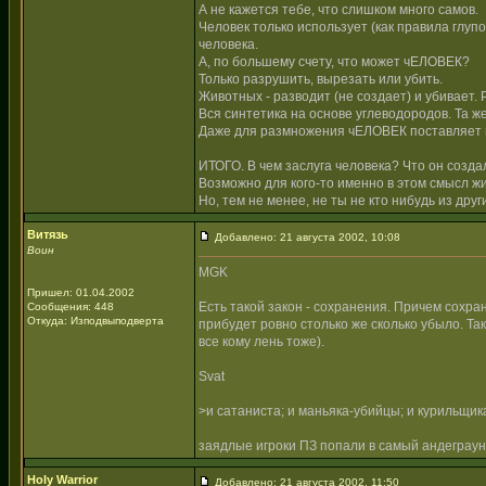
А не кажется тебе, что слишком много самов.
Человек только использует (как правила глуп
человека.
А, по большему счету, что может чЕЛОВЕК?
Только разрушить, вырезать или убить.
Животных - разводит (не создает) и убивает. 
Вся синтетика на основе углеводородов. Та ж
Даже для размножения чЕЛОВЕК поставляет все
ИТОГО. В чем заслуга человека? Что он созда
Возможно для кого-то именно в этом смысл ж
Но, тем не менее, не ты не кто нибудь из дру
Витязь
Добавлено: 21 августа 2002, 10:08
Воин
MGK
Пришел: 01.04.2002
Есть такой закон - сохранения. Причем сохране
Сообщения: 448
Откуда: Изподвыподверта
прибудет ровно столько же сколько убыло. Та
все кому лень тоже).
Svat
>и сатаниста; и маньяка-убийцы; и курильщика
заядлые игроки ПЗ попали в самый андеграу
Holy Warrior
Добавлено: 21 августа 2002, 11:50