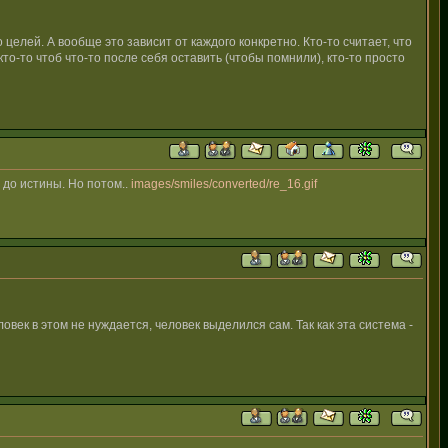
о целей. А вообще это зависит от каждого конкретно. Кто-то считает, что
 кто-то чтоб что-то после себя оставить (чтобы помнили), кто-то просто
т до истины. Но потом..
images/smiles/converted/re_16.gif
век в этом не нуждается, человек выделился сам. Так как эта система -