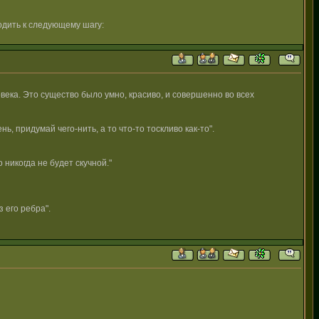
одить к следующему шагу:
века. Это существо было умно, красиво, и совершенно во всех
ь, придумай чего-нить, а то что-то тоскливо как-то".
 никогда не будет скучной."
з его ребра".