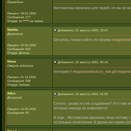
Оружейник
Математика идеальна для людей, но мы не м
Пришел: 19.01.2002
Сообщения: 177
Откуда: из ***** на лыжах
Samba
Добавлено: 21 августа 2002, 23:47
Дружинник
Осталось только найти эти формы
images/smil
Пришел: 10.03.2002
Сообщения: 922
Откуда: Донецк
Nivea
Добавлено: 22 августа 2002, 00:14
Смерть гоблинов
Антихрист!
images/smiles/icon_eek.gif
images/s
Пришел: 21.12.2001
Сообщения: 266
Откуда: Samara
Айнэ
Добавлено: 22 августа 2002, 01:59
Дозорный
Синтез - разве это не создавание? И к тому 
которые никогда не изменяются.
Пришел: 12.05.2002
Сообщения: 55
И еще... Математика идеальна лишь потому, ч
остальные исчисления. В других же науках (и