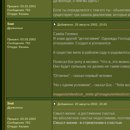
Да вообще, о чем вы здесь?
Пришел: 03.03.2002
Если ты определился с тем кто ты - объекти
Сообщения: 762
Откуда: Казань
существуют три закона диалектики, которые в
Svat
Добавлено: 20 августа 2002, 23:01
Дружинник
Самба Гопкинс
Я знаю другой "детективчик". Однажды Господ
Пришел: 03.03.2002
отношениях. Создал и успокоился.
Сообщения: 762
Откуда: Казань
А существо жило в райском саду и радовалось.
Почесал Бог репу и молвил: "Что ж, это можно
Оно будет сильным, но далеко не таким соверш
"Отлично", - сказал первый человек.
"Но с одним условием", - сказал Бог, - "Тебе 
images/smiles/icon_smile.gif
images/smiles/icon_
Svat
Добавлено: 20 августа 2002, 23:40
Дружинник
Смысл жизни - в достижении счастья.
Но абсолютное счастье недостижимо, поэтом
Пришел: 03.03.2002
Смысл жизни - в стремлении к счастью
Сообщения: 762
Откуда: Казань