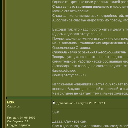
Однако конкретные цели у разных людей разли
Счастье - это гармония внешнего мира с вн
Можно сказать проще:
Счастье - исполнение всех потребностей, ж
Абсолютное счастье недостижимо потому, что
Выходит так, что надо просто жить и делать т
(Здесь я сделаю отступление)
Помню, школьная училка истории (не она вела
меня завалила Сталиновским определением с
Определение Сталина:
Свобода - это осознанная необходимость
Теперь я уже далеко не тот сопляк, над кото
сомнительное. Рабство - тоже осознанная не
А свобода - это вообще не состояние даже, э
философское.
(конец отступления)
Изложенная концепция счастья объясняет все
юноши, обладающего первой женщиной; и счаст
Чем сильнее не хватает, тем сильнее хочется
MGK
Добавлено: 21 августа 2002, 09:14
Охотник
Svat
Пришел: 04.06.2002
Даааа! Сам - все сам.
Сообщения: 62
Откуда: Харьков
Сам выделился, сам развился, сам создал се