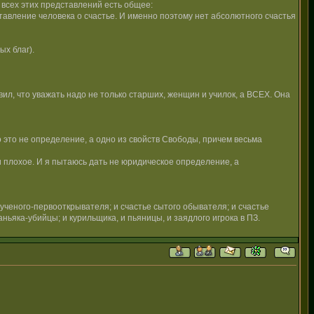
 всех этих представлений есть общее:
авление человека о счастье. И именно поэтому нет абсолютного счастья
х благ).
вил, что уважать надо не только старших, женщин и училок, а ВСЕХ. Она
о это не определение, а одно из свойств Свободы, причем весьма
и плохое. И я пытаюсь дать не юридическое определение, а
ченого-первооткрывателя; и счастье сытого обывателя; и счастье
ньяка-убийцы; и курильщика, и пьяницы, и заядлого игрока в ПЗ.