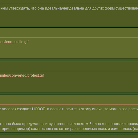
ожем утверждать, что она идеальна/неидеальна для других форм существова
es/icon_smile.gif
miles/converted/protest.gif
же человек создает НОВОЕ, а если относится к этому иначе, то можно все рас
то она была придуманны искусственно человеком. Человек ее наделил правил
стория например) сама основа по сотни раз переписывалась и изменялась (нап