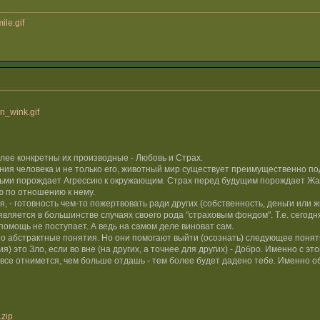
ile.gif
n_wink.gif
лее конкретны их производные - Любовь и Страх.
ия человека и не только его, животный мир существует преимущественно по
ми порождает Агрессию к окружающим. Страх перед будущим порождает Жадно
ю по отношению к нему.
, - готовность чем-то пожертвовать ради других (собственность, деньги или ж
вляется в большинстве случаях своего рода "страховым фондом". Т.е. сегодня 
помощь не поступает. А ведь на самом деле виноват сам.
но абстрактные понятия. Но они помогают выйти (осознать) следующее поняти
ия) это Зло, если во вне (на других, а точнее для других) - Добро. Именно с 
- все отнимется, чем больше отдашь - тем более будет дадено тебе. Именно 
.zip