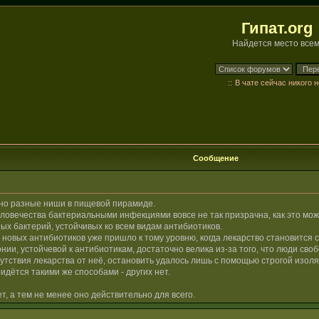
Гипат.org
Найдется место всем
::
В чате сейчас никого н
Сообщение
но разные ниши в пищевой пирамиде.
ловечества бактериальными инфекциями вовсе не так призрачна, как это може
х бактерий, устойчивых ко всем видам антибиотиков.
 новых антибиотиков уже пришло к тому уровню, когда лекарство становится 
ии, устойчевой к антибиотикам, достаточно велика из-за того, что люди сво
утствия лекарства от неё, остановить удалось лишь с помощью строгой изол
дётся такими же способами - других нет.
т, а тем не менее оно действительно для всего.