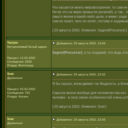
Что касается моего мировоззрения, то сам н
Ни во что не верю (всмысле религий), а так...
смысл жизни в какой-либо цели, и живет ради э
сам не знает, чего он хочет, потому и задумы
[ 20 августа 2002: Изменил: Sagrer[Precursor] ]
Twister
Добавлено: 20 августа 2002, 14:04
Неторопливый белый админ
Sagrer[Precursor]
, а ты подумай, что ведь эт
Пришел: 12.03.2002
Сообщения: 2828
Откуда: Волгоград
Svat
Добавлено: 20 августа 2002, 22:42
Дружинник
Я бы сказал, всем движет не Жадность, а Кон
Пришел: 03.03.2002
Смысла жизни вообще для человечества нет. Ес
Сообщения: 762
Откуда: Казань
человек - в силу своих особенностей очень у
[ 20 августа 2002: Изменил: Svat ]
Svat
Добавлено: 20 августа 2002, 22:45
Дружинник