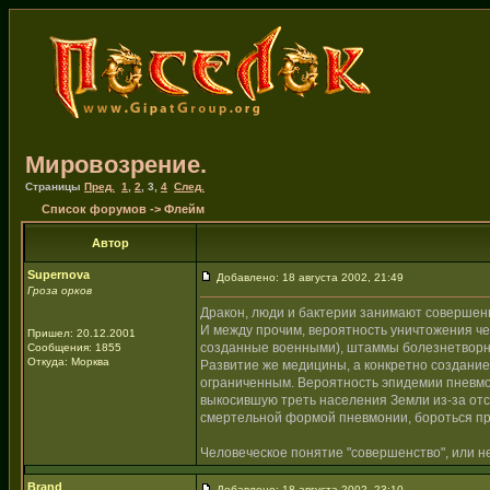
Мировозрение.
Страницы
Пред.
1
,
2
,
3
,
4
След.
Список форумов
->
Флейм
Автор
Supernova
Добавлено: 18 августа 2002, 21:49
Гроза орков
Дракон, люди и бактерии занимают совершен
И между прочим, вероятность уничтожения че
Пришел: 20.12.2001
созданные военными), штаммы болезнетворны
Сообщения: 1855
Откуда: Морква
Развитие же медицины, а конкретно создание
ограниченным. Вероятность эпидемии пневмон
выкосившую треть населения Земли из-за отс
смертельной формой пневмонии, бороться при
Человеческое понятие "совершенство", или не
Brand
Добавлено: 18 августа 2002, 23:10