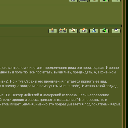
д его контролем и инстинкт продолжения рода его производная. Именно
сть и попытки все посчитать, вычислить, предвидеть. А, в конечном
изнь). Но и тут Страх и его проявления пытается принять ее вид.
я помогу, а завтра мне помогут (ты мне - я тебе). Именно такой подход
е. Т.е. Вектор действий и намерений человека. Если направление
этой точки зрения и рассматривается выражение "Что посеешь, то и
об этом пишет Библия, именно это подразумевается под понятием - Карма