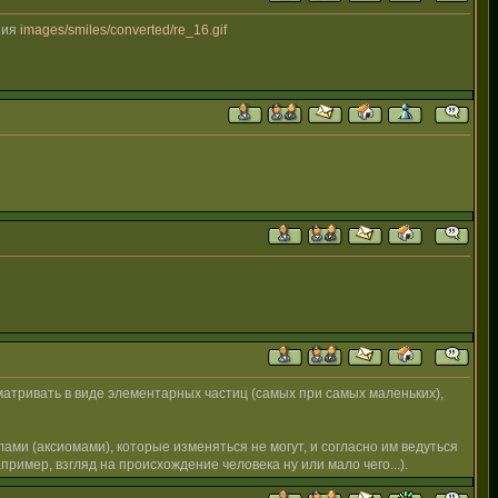
ния
images/smiles/converted/re_16.gif
сматривать в виде элементарных частиц (самых при самых маленьких),
ами (аксиомами), которые изменяться не могут, и согласно им ведуться
ример, взгляд на происхождение человека ну или мало чего...).