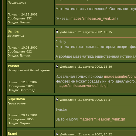
Привратник
Математика - язык вселенной. Остальное - пу
Пришел: 24.12.2001
(Нивеа,
images/smiles/icon_wink.gif
)
Сообщения: 352
Откуда: Москвы
Samba
Добавлено: 21 августа 2002, 13:15
Дружинник
2 Holy
Математика есть язык на котором говорит фи
Пришел: 10.03.2002
Сообщения: 922
Откуда: Донецк
А вообше математика единственная истинная
Twister
Добавлено: 21 августа 2002, 13:36
Неторопливый белый админ
Идеальная только природа
images/smiles/conve
Человек не может создать ничего идеального.
Пришел: 12.03.2002
images/smiles/converted/mib.gif
Сообщения: 2828
Откуда: Волгоград
Supernova
Добавлено: 21 августа 2002, 18:47
Гроза орков
Twister
Пришел: 20.12.2001
За то Я могу!
images/smiles/icon_wink.gif
Сообщения: 1855
Откуда: Морква
_____________________________________
Brand
Добавлено: 21 августа 2002, 20:22