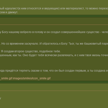
вный идеалист(к ним относятся и верующие) или материалист, то можно перех
сем и движут.
у Богу нашему взбрело в голову и он создал совершеннейшее существо - чело
 Но со временем заскучало. И обратилось к Богу: "Ьог, ты же башковитый парен
. Я создам второе существо, подобное тебе.
енным, как ты. Оно будет тебя всячески развлекать, и с ним твоя жизнь точно
всегда придётся терпеть сказки о том, что он был создан первым, а ты создана и
smile.gif
images/smiles/icon_smile.gif
у