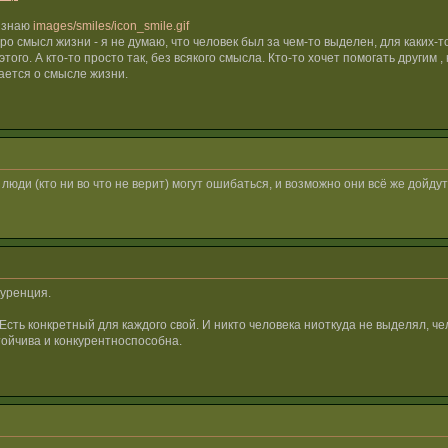
е знаю
images/smiles/icon_smile.gif
 про смысл жизни - я не думаю, что человек был за чем-то выделен, для каких-т
того. А кто-то просто так, без всякого смысла. Кто-то хочет помогать другим ,
вается о смысле жизни.
и люди (кто ни во что не верит) могут ошибаться, и возможно они всё же дойду
куренция.
ть конкретный для каждого свой. И никто человека ниоткуда не выделял, чело
стойчива и конкурентноспособна.