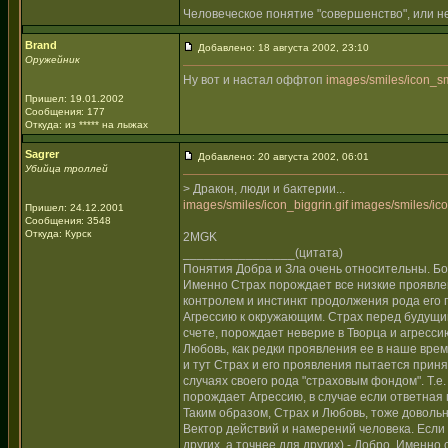
Человеческое понятие "совершенство", или не
Brand
Добавлено: 18 августа 2002, 23:10
Оружейник
Ну вот и настал оффтоп
images/smiles/icon_sm
Пришел: 19.01.2002
Сообщения: 177
Откуда: из ***** на лыжах
Sagrer
Добавлено: 20 августа 2002, 06:01
Убийца троллей
> Дракон, люди и бактерии...
images/smiles/icon_biggrin.gif
images/smiles/ico
Пришел: 24.12.2001
Сообщения: 3548
Откуда: Курск
2MGK
________________(цитата)
Понятия Добра и Зла очень относительны. Бо
Именно Страх порождает все низкие проявлен
контролем и инстинкт продолжения рода его
Агрессию к окружающим. Страх перед будущим
счете, порождает неверие в Творца и агресси
Любовь, как редки проявления ее в наше время
и тут Страх и его проявления пытается приня
случаях своего рода "страховым фондом". Т.е. 
порождает Агрессию, в случае если ответная 
Таким образом, Страх и Любовь, тоже довольн
Вектор действий и намерений человека. Если н
других, а точнее для других) - Добро. Именно