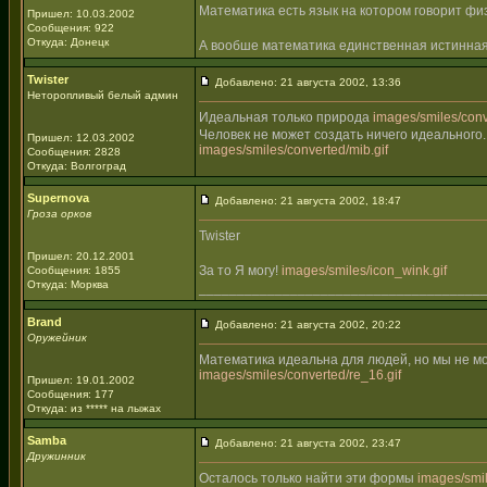
Математика есть язык на котором говорит фи
Пришел: 10.03.2002
Сообщения: 922
Откуда: Донецк
А вообше математика единственная истинная
Twister
Добавлено: 21 августа 2002, 13:36
Неторопливый белый админ
Идеальная только природа
images/smiles/conve
Человек не может создать ничего идеального.
Пришел: 12.03.2002
images/smiles/converted/mib.gif
Сообщения: 2828
Откуда: Волгоград
Supernova
Добавлено: 21 августа 2002, 18:47
Гроза орков
Twister
Пришел: 20.12.2001
За то Я могу!
images/smiles/icon_wink.gif
Сообщения: 1855
Откуда: Морква
_____________________________________
Brand
Добавлено: 21 августа 2002, 20:22
Оружейник
Математика идеальна для людей, но мы не м
images/smiles/converted/re_16.gif
Пришел: 19.01.2002
Сообщения: 177
Откуда: из ***** на лыжах
Samba
Добавлено: 21 августа 2002, 23:47
Дружинник
Осталось только найти эти формы
images/smil