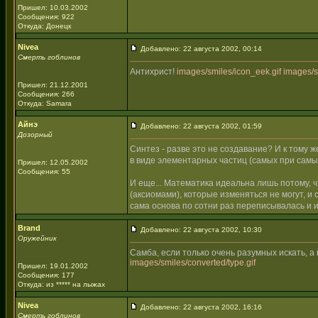
Пришел: 10.03.2002
Сообщения: 922
Откуда: Донецк
Nivea
Добавлено: 22 августа 2002, 00:14
Смерть гоблинов
Антихрист!
images/smiles/icon_eek.gif
images/s
Пришел: 21.12.2001
Сообщения: 266
Откуда: Samara
Айнэ
Добавлено: 22 августа 2002, 01:59
Дозорный
Синтез - разве это не создавание? И к тому 
в виде элементарных частиц (самых при самы
Пришел: 12.05.2002
Сообщения: 55
И еще... Математика идеальна лишь потому, 
(аксиомами), которые изменяться не могут, и
сама основа по сотни раз переписывалась и и
Brand
Добавлено: 22 августа 2002, 10:30
Оружейник
Самба, если только очень разумных искать, а 
images/smiles/converted/type.gif
Пришел: 19.01.2002
Сообщения: 177
Откуда: из ***** на лыжах
Nivea
Добавлено: 22 августа 2002, 16:16
Смерть гоблинов