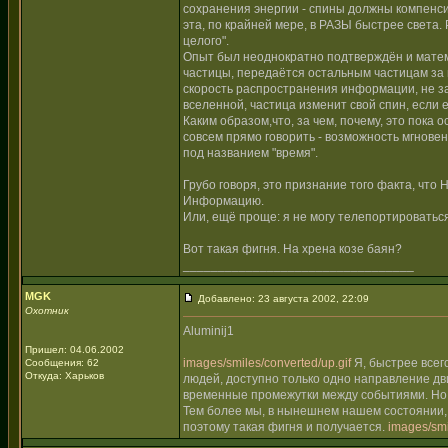
сохранения энергии - спины должны компенсир
эта, по крайней мере, в РАЗЫ быстрее света.
целого".
Опыт был неоднократно подтверждён и матем
частицы, передаётся остальным частицам за в
скорость распространения информации, не зав
вселенной, частица изменит свой спин, если 
Каким образом,что, за чем, почему, это пока 
совсем прямо говорить - возможность мгнове
под названием "время".
Грубо говоря, это признание того факта, чт
Информацию.
Или, ещё проще: я не могу телепортироваться
Вот такая фигня. На хрена козе баян?
_________________________________
MGK
Добавлено: 23 августа 2002, 22:09
Охотник
Aluminij1
Пришел: 04.06.2002
images/smiles/converted/up.gif
Я, быстрее всего
Сообщения: 62
Откуда: Харьков
людей, доступно только одно направление д
временные промежутки между событиями. Но м
Тем более мы, в нынешнем нашем состоянии, 
поэтому такая фигня и получается.
images/smi