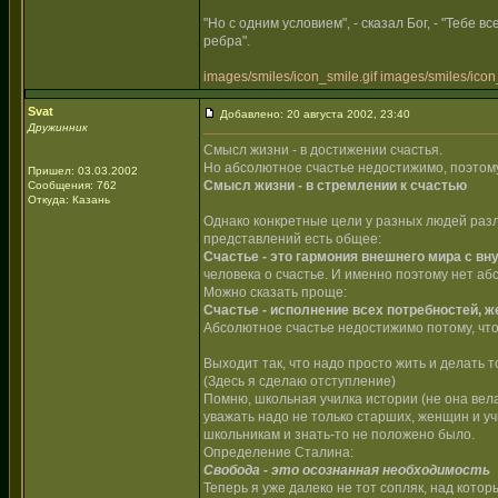
"Но с одним условием", - сказал Бог, - "Тебе 
ребра".
images/smiles/icon_smile.gif
images/smiles/icon_
Svat
Добавлено: 20 августа 2002, 23:40
Дружинник
Смысл жизни - в достижении счастья.
Но абсолютное счастье недостижимо, поэтом
Пришел: 03.03.2002
Смысл жизни - в стремлении к счастью
Сообщения: 762
Откуда: Казань
Однако конкретные цели у разных людей разли
представлений есть общее:
Счастье - это гармония внешнего мира с вн
человека о счастье. И именно поэтому нет аб
Можно сказать проще:
Счастье - исполнение всех потребностей, ж
Абсолютное счастье недостижимо потому, что
Выходит так, что надо просто жить и делать т
(Здесь я сделаю отступление)
Помню, школьная училка истории (не она вела 
уважать надо не только старших, женщин и у
школьникам и знать-то не положено было.
Определение Сталина:
Свобода - это осознанная необходимость
Теперь я уже далеко не тот сопляк, над котор