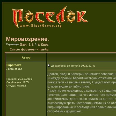
Мировозрение.
Страницы
Пред.
1
,
2
,
3
,
4
След.
Список форумов
->
Флейм
Автор
Supernova
Добавлено: 18 августа 2002, 21:49
Гроза орков
Дракон, люди и бактерии занимают совершен
И между прочим, вероятность уничтожения че
Пришел: 20.12.2001
показаться на первый взгляд. Существуют пр
Сообщения: 1855
Откуда: Морква
ко всем видам антибиотиков.
Развитие же медицины, а конкретно создание
токсично для пациента, что делает его прим
антибиотикам, достаточно велика из-за того,
выкосившую треть населения Земли из-за отс
инфицированных и соблюдения правил личной
способами - других нет.