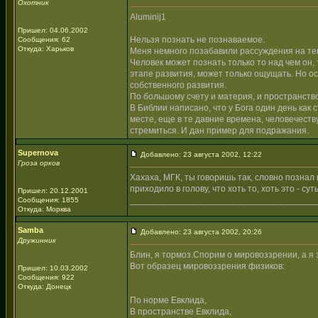
Охотник
Aluminij1
Пришел: 04.06.2002
Нельзя познать не познаваемое.
Сообщения: 62
Откуда: Харьков
Меня немного позабавили рассуждения на тему
Человек может познать только то над чем он, 
этапе развития, может только ощущать. Но о
собственного развития.
По большому счету и материя, и пространство
В Библии написано, что у Бога один день как с
месте, еще в те давние времена, человечеству
стремиться. И дан пример для подражания.
Supernova
Добавлено: 23 августа 2002, 12:22
Гроза орков
Хахаха, МГК, ты говоришь так, словно познал вс
приходило в голову, что хоть то, хоть это - сут
Пришел: 20.12.2001
_____________________________________
Сообщения: 1855
Откуда: Морква
Samba
Добавлено: 23 августа 2002, 20:26
Дружинник
Блин, я тормоз.Спорим о мировоззрении, а я 
Вот образец мировоззрения физиков:
Пришел: 10.03.2002
Сообщения: 922
Откуда: Донецк
По норме Евклида,
В пространстве Евклида,