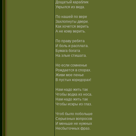
Дощатый караблик
Укрылся из вида.
По нашей по вере
Захлопнуты двери.
Как хочется верить
А не кому верить.
По праву ребята
И боль и расплата.
Бумага богата
На злые стишата.
Но если сомненье
Рождается в спорах.
Живи мое пенье
В пустых коридорах!
Нам надо жить так
Чтобы водка из носа.
Нам надо жить так
Чтобы искры из глаз.
Чтоб было побольше
Серьезных вопросов
И меньше не нужных
Несбыточных фраз.