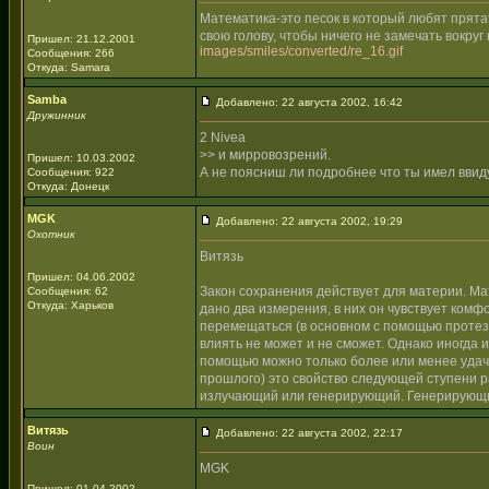
Математика-это песок в который любят прята
свою голову, чтобы ничего не замечать вокр
Пришел: 21.12.2001
images/smiles/converted/re_16.gif
Сообщения: 266
Откуда: Samara
Samba
Добавлено: 22 августа 2002, 16:42
Дружинник
2 Nivea
>> и мирровозрений.
Пришел: 10.03.2002
А не поясниш ли подробнее что ты имел ввид
Сообщения: 922
Откуда: Донецк
MGK
Добавлено: 22 августа 2002, 19:29
Охотник
Витязь
Пришел: 04.06.2002
Закон сохранения действует для материи. Ма
Сообщения: 62
Откуда: Харьков
дано два измерения, в них он чувствует комф
перемещаться (в основном с помощью протез
влиять не может и не сможет. Однако иногда 
помощью можно только более или менее удачн
прошлого) это свойство следующей ступени раз
излучающий или генерирующий. Генерирующи
Витязь
Добавлено: 22 августа 2002, 22:17
Воин
MGK
Пришел: 01.04.2002