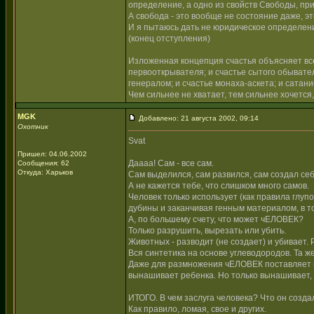
определение, а одно из свойств Свободы, пр
А свобода - это вообще не состояние даже, э
И я пытаюсь дать не юридическое определен
(конец отступления)
Изложенная концепция счастья объясняет все
первооткрывателя; и счастье сытого обывате
генералом; и счастье монаха-аскета; и сатани
Чем сильнее не хватает, тем сильнее хочется
MGK
Добавлено: 21 августа 2002, 09:14
Охотник
Svat
Пришел: 04.06.2002
Даааа! Сам - все сам.
Сообщения: 62
Откуда: Харьков
Сам выделился, сам развился, сам создал се
А не кажется тебе, что слишком много самов.
Человек только использует (как правила глуп
дубины и заканчивая генным материалом, в то
А, по большему счету, что может чЕЛОВЕК?
Только разрушить, вырезать или убить.
Животных - разводит (не создает) и убивает. 
Вся синтетика на основе углеводородов. Та ж
Даже для размножения чЕЛОВЕК поставляет все
вынашивает ребенка. Но только вынашивает, 
ИТОГО. В чем заслуга человека? Что он созда
Как правило, ломая, свое и других.