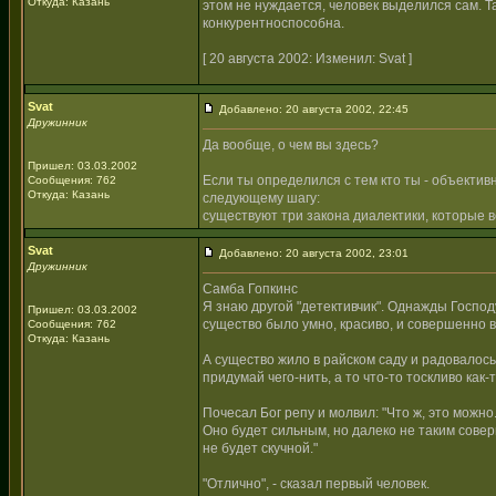
Откуда: Казань
этом не нуждается, человек выделился сам. Та
конкурентноспособна.
[ 20 августа 2002: Изменил: Svat ]
Svat
Добавлено: 20 августа 2002, 22:45
Дружинник
Да вообще, о чем вы здесь?
Пришел: 03.03.2002
Если ты определился с тем кто ты - объектив
Сообщения: 762
Откуда: Казань
следующему шагу:
существуют три закона диалектики, которые в
Svat
Добавлено: 20 августа 2002, 23:01
Дружинник
Самба Гопкинс
Я знаю другой "детективчик". Однажды Господ
Пришел: 03.03.2002
существо было умно, красиво, и совершенно в
Сообщения: 762
Откуда: Казань
А существо жило в райском саду и радовалось.
придумай чего-нить, а то что-то тоскливо как-т
Почесал Бог репу и молвил: "Что ж, это можно
Оно будет сильным, но далеко не таким соверш
не будет скучной."
"Отлично", - сказал первый человек.