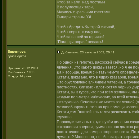
Чтоб за нами, над мостами
В полумесяцах зари,
Мчались с красными крестами
Рыцари страны 03!
Чтобы бредить быстрой скачкой,
Чтобы верить в силу нас,
Чтоб за нашей за горячкой
"Помощь скорая" неслась!
Supernova
Добавлено: 23 августа 2002, 20:41
Гроза орков
По одной из гепотез, расхожей сейчас в сред
явления. Это как-то доказывается, но я не по
Пришел: 20.12.2001
Да и вообще, время считать чем-то определё
Сообщения: 1855
Откуда: Морква
Кстати, доказано, что в ядрах квазаров, врем
Это обусловлено влиянием материи, а точнее
плотностях, близких к плотностям чёрных дыр
Кстати, вы в курсе, что при всём желании, м
каждые пол-метра кубических, ао всей всленн
к излучению. Основная же масса вселенной (п
можнообнаружить только при помощи косвенны
Кстати,сам Энштейн пытался развенчать собс
сделано.
Пороводилисьопыты, где путём деления созда
сохранения энергии, сумма спинов должна рав
достаточное, для замера скорости света. По
думаете? Мгновенно, т.е., без затраты време