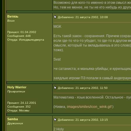
Возможно для кого-то именно в этом смысл ж
Но, тем не менее, не ты не кто нибудь из дру
Витязь
Добавлено: 21 августа 2002, 10:08
Воин
MGK
Пришел: 01.04.2002
Есть такой закон - сохранения. Причем сохран
Сообщения: 448
Откуда: Изподвыподверта
если где-то что-то убудет, то где-то в друго
смысле, который ты вкладываешь в это слово) 
тоже).
Svat
>и сатаниста; и маньяка-убийцы; и курильщика
заядлые игроки ПЗ попали в самый андеграу
Holy Warrior
Добавлено: 21 августа 2002, 11:50
Привратник
Математика - язык вселенной. Остальное - пу
Пришел: 24.12.2001
(Нивеа,
images/smiles/icon_wink.gif
)
Сообщения: 352
Откуда: Москвы
Samba
Добавлено: 21 августа 2002, 13:15
Дружинник
2 Holy