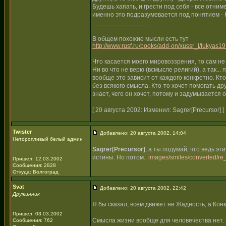
Будешь хапать, и грести под себя - все отни
именно это подразумевается под понятием - К
________________
В общем похожие мысли есть тут
http://www.rusf.ru/books/add-on/xussr_l/lukyas19
Что касается моего мировоззрения, то сам н
Ни во что не верю (всмысле религий), а так...
вообще это зависит от каждого конкретно. Кто-
без всякого смысла. Кто-то хочет помогать дру
знает, чего он хочет, потому и задумывается 
[ 20 августа 2002: Изменил: Sagrer[Precursor] ]
Twister
Добавлено: 20 августа 2002, 14:04
Неторопливый белый админ
Sagrer[Precursor]
, а ты подумай, что ведь эт
истины. Но потом..
images/smiles/converted/re_
Пришел: 12.03.2002
Сообщения: 2828
Откуда: Волгоград
Svat
Добавлено: 20 августа 2002, 22:42
Дружинник
Я бы сказал, всем движет не Жадность, а Кон
Пришел: 03.03.2002
Смысла жизни вообще для человечества нет. Е
Сообщения: 762