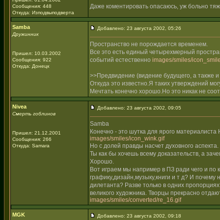
Даже коментировать опасаюсь, уж больно тяже
Сообщения: 448
Откуда: Изподвыподверта
Samba
Добавлено: 23 августа 2002, 05:26
Дружинник
Пространство не порождается временем.
Все это есть единый четырехмерный простра
Пришел: 10.03.2002
событий естественно
images/smiles/icon_smile
Сообщения: 922
Откуда: Донецк
>>Предвидение (видение будущего, а также и
Откуда это известно.Я таких утверждений мо
Мечтать конечно хорошо.Но это никак не соо
Nivea
Добавлено: 23 августа 2002, 09:05
Смерть гоблинов
Samba
Конечно - это шутка для ярого материалиста 
Пришел: 21.12.2001
images/smiles/icon_wink.gif
Сообщения: 266
Но с долей правды насчет духовного аспекта.
Откуда: Samara
Ты как бы хочешь всему доказательств, а зач
Хорошо.
Вот играем мы например в ПЗ ради чего и по
графику,дизайн,музыку,книги и т д? И почем
дилетанта? Разве только в одних пропорция
великого художника. Творцы прекрасно отдают
images/smiles/converted/re_16.gif
MGK
Добавлено: 23 августа 2002, 09:18