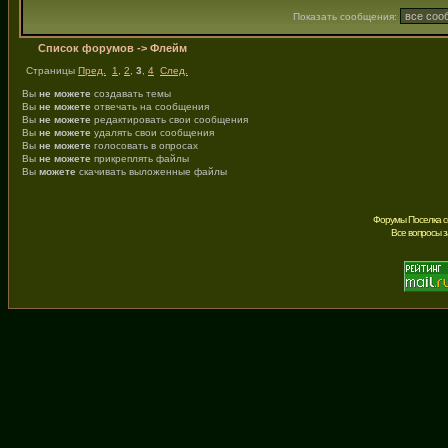
Показать сообщения:
Список форумов
->
Флейм
Страницы
Пред.
1
,
2
,
3
,
4
След.
Вы
не можете
создавать темы
Вы
не можете
отвечать на сообщения
Вы
не можете
редактировать свои сообщения
Вы
не можете
удалять свои сообщения
Вы
не можете
голосовать в опросах
Вы
не можете
прикреплять файлы
Вы
можете
скачивать выложенные файлы
Форумы Поселка с
Все вопросы 