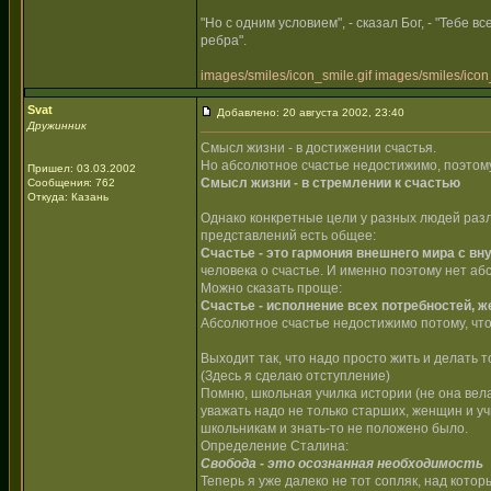
"Но с одним условием", - сказал Бог, - "Тебе 
ребра".
images/smiles/icon_smile.gif
images/smiles/icon_
Svat
Добавлено: 20 августа 2002, 23:40
Дружинник
Смысл жизни - в достижении счастья.
Но абсолютное счастье недостижимо, поэтом
Пришел: 03.03.2002
Смысл жизни - в стремлении к счастью
Сообщения: 762
Откуда: Казань
Однако конкретные цели у разных людей разли
представлений есть общее:
Счастье - это гармония внешнего мира с вн
человека о счастье. И именно поэтому нет аб
Можно сказать проще:
Счастье - исполнение всех потребностей, ж
Абсолютное счастье недостижимо потому, что
Выходит так, что надо просто жить и делать т
(Здесь я сделаю отступление)
Помню, школьная училка истории (не она вела 
уважать надо не только старших, женщин и у
школьникам и знать-то не положено было.
Определение Сталина:
Свобода - это осознанная необходимость
Теперь я уже далеко не тот сопляк, над котор