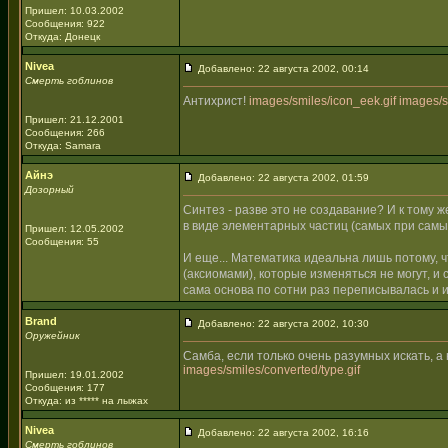
Пришел: 10.03.2002
Сообщения: 922
Откуда: Донецк
Nivea
Добавлено: 22 августа 2002, 00:14
Смерть гоблинов
Антихрист!
images/smiles/icon_eek.gif
images/s
Пришел: 21.12.2001
Сообщения: 266
Откуда: Samara
Айнэ
Добавлено: 22 августа 2002, 01:59
Дозорный
Синтез - разве это не создавание? И к тому 
в виде элементарных частиц (самых при самы
Пришел: 12.05.2002
Сообщения: 55
И еще... Математика идеальна лишь потому, 
(аксиомами), которые изменяться не могут, и
сама основа по сотни раз переписывалась и и
Brand
Добавлено: 22 августа 2002, 10:30
Оружейник
Самба, если только очень разумных искать, а 
images/smiles/converted/type.gif
Пришел: 19.01.2002
Сообщения: 177
Откуда: из ***** на лыжах
Nivea
Добавлено: 22 августа 2002, 16:16
Смерть гоблинов