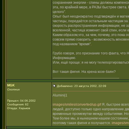
сохранения энергии - спины должны компенсир
эта, по крайней мере, в РАЗЫ быстрее света.
целого".
Опыт был неоднократно подтверждён и матем
частицы, передаётся остальным частицам за в
скорость распространения информации, не зав
вселенной, частица изменит свой спин, если 
Каким образом,что, за чем, почему, это пока 
совсем прямо говорить - возможность мгнове
под названием "время".
Грубо говоря, это признание того факта, чт
Информацию.
Или, ещё проще: я не могу телепортироваться
Вот такая фигня. На хрена козе баян?
_________________________________
MGK
Добавлено: 23 августа 2002, 22:09
Охотник
Aluminij1
Пришел: 04.06.2002
images/smiles/converted/up.gif
Я, быстрее всего
Сообщения: 62
Откуда: Харьков
людей, доступно только одно направление д
временные промежутки между событиями. Но м
Тем более мы, в нынешнем нашем состоянии, 
поэтому такая фигня и получается.
images/smi