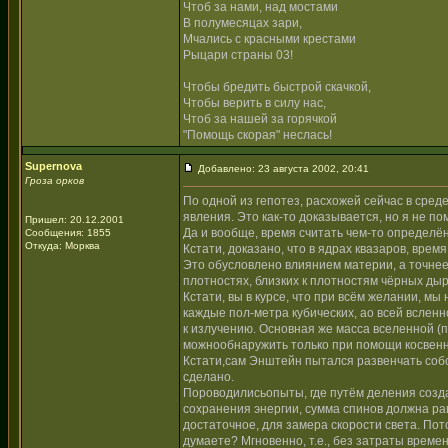
Чтоб за нами, над мостами
В полумесяцах зари,
Мчались с красными крестами
Рыцари страны 03!
Чтобы бредить быстрой скачкой,
Чтобы верить в силу нас,
Чтоб за нашей за горячкой
"Помощь скорая" неслась!
Supernova
Добавлено: 23 августа 2002, 20:41
Гроза орков
По одной из гепотез, расхожей сейчас в сред
явления. Это как-то доказывается, но я не по
Пришел: 20.12.2001
Да и вообще, время считать чем-то определё
Сообщения: 1855
Откуда: Морква
Кстати, доказано, что в ядрах квазаров, врем
Это обусловлено влиянием материи, а точнее
плотностях, близких к плотностям чёрных дыр
Кстати, вы в курсе, что при всём желании, м
каждые пол-метра кубических, ао всей всленн
к излучению. Основная же масса вселенной (п
можнообнаружить только при помощи косвенны
Кстати,сам Энштейн пытался развенчать собс
сделано.
Пороводилисьопыты, где путём деления созда
сохранения энергии, сумма спинов должна рав
достаточное, для замера скорости света. По
думаете? Мгновенно, т.е., без затраты време