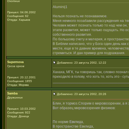
Охотник
Aluminij1
Пришел: 04.06.2002
Нельзя познать не познаваемое.
Сообщения: 62
Откуда: Харьков
Меня немного позабавили рассуждения на тему
Человек может познать только то над чем он, 
этапе развития, может только ощущать. Но о
собственного развития.
По большому счету и материя, и пространство
В Библии написано, что у Бога один день как с
месте, еще в те давние времена, человечеству
стремиться. И дан пример для подражания.
Supernova
Добавлено: 23 августа 2002, 12:22
Гроза орков
Хахаха, МГК, ты говоришь так, словно познал вс
приходило в голову, что хоть то, хоть это - сут
Пришел: 20.12.2001
_____________________________________
Сообщения: 1855
Откуда: Морква
Samba
Добавлено: 23 августа 2002, 20:26
Дружинник
Блин, я тормоз.Спорим о мировоззрении, а я 
Вот образец мировоззрения физиков:
Пришел: 10.03.2002
Сообщения: 922
Откуда: Донецк
По норме Евклида,
В пространстве Евклида,