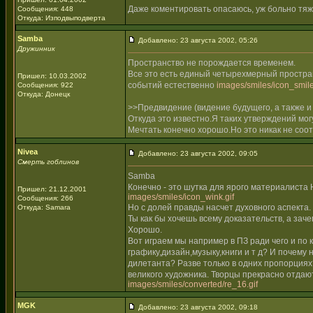
Даже коментировать опасаюсь, уж больно тяже
Сообщения: 448
Откуда: Изподвыподверта
Samba
Добавлено: 23 августа 2002, 05:26
Дружинник
Пространство не порождается временем.
Все это есть единый четырехмерный простра
Пришел: 10.03.2002
событий естественно
images/smiles/icon_smile
Сообщения: 922
Откуда: Донецк
>>Предвидение (видение будущего, а также и
Откуда это известно.Я таких утверждений мо
Мечтать конечно хорошо.Но это никак не соо
Nivea
Добавлено: 23 августа 2002, 09:05
Смерть гоблинов
Samba
Конечно - это шутка для ярого материалиста 
Пришел: 21.12.2001
images/smiles/icon_wink.gif
Сообщения: 266
Но с долей правды насчет духовного аспекта.
Откуда: Samara
Ты как бы хочешь всему доказательств, а зач
Хорошо.
Вот играем мы например в ПЗ ради чего и по
графику,дизайн,музыку,книги и т д? И почем
дилетанта? Разве только в одних пропорция
великого художника. Творцы прекрасно отдают
images/smiles/converted/re_16.gif
MGK
Добавлено: 23 августа 2002, 09:18