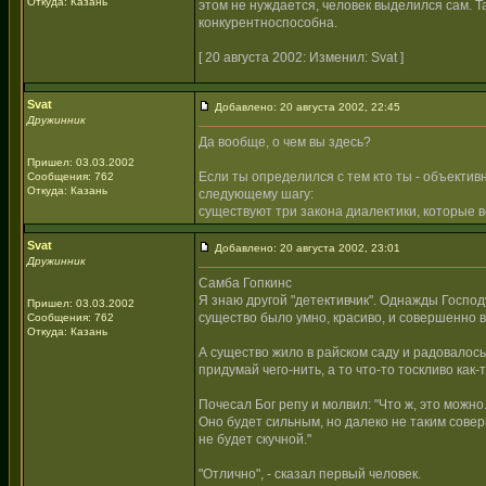
Откуда: Казань
этом не нуждается, человек выделился сам. Та
конкурентноспособна.
[ 20 августа 2002: Изменил: Svat ]
Svat
Добавлено: 20 августа 2002, 22:45
Дружинник
Да вообще, о чем вы здесь?
Пришел: 03.03.2002
Если ты определился с тем кто ты - объектив
Сообщения: 762
Откуда: Казань
следующему шагу:
существуют три закона диалектики, которые в
Svat
Добавлено: 20 августа 2002, 23:01
Дружинник
Самба Гопкинс
Я знаю другой "детективчик". Однажды Господ
Пришел: 03.03.2002
существо было умно, красиво, и совершенно в
Сообщения: 762
Откуда: Казань
А существо жило в райском саду и радовалось.
придумай чего-нить, а то что-то тоскливо как-т
Почесал Бог репу и молвил: "Что ж, это можно
Оно будет сильным, но далеко не таким соверш
не будет скучной."
"Отлично", - сказал первый человек.