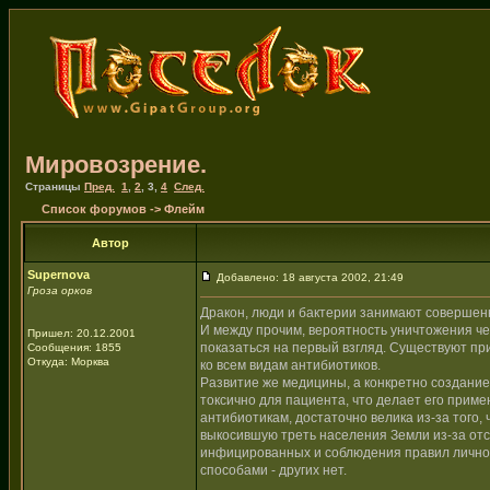
Мировозрение.
Страницы
Пред.
1
,
2
,
3
,
4
След.
Список форумов
->
Флейм
Автор
Supernova
Добавлено: 18 августа 2002, 21:49
Гроза орков
Дракон, люди и бактерии занимают совершен
И между прочим, вероятность уничтожения че
Пришел: 20.12.2001
показаться на первый взгляд. Существуют пр
Сообщения: 1855
Откуда: Морква
ко всем видам антибиотиков.
Развитие же медицины, а конкретно создание
токсично для пациента, что делает его прим
антибиотикам, достаточно велика из-за того,
выкосившую треть населения Земли из-за отс
инфицированных и соблюдения правил личной
способами - других нет.