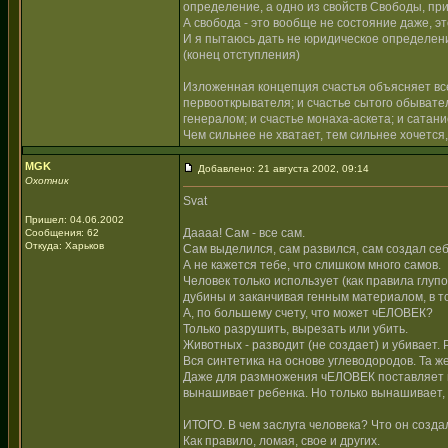
определение, а одно из свойств Свободы, пр
А свобода - это вообще не состояние даже, э
И я пытаюсь дать не юридическое определен
(конец отступления)
Изложенная концепция счастья объясняет все
первооткрывателя; и счастье сытого обывате
генералом; и счастье монаха-аскета; и сатани
Чем сильнее не хватает, тем сильнее хочется
MGK
Добавлено: 21 августа 2002, 09:14
Охотник
Svat
Пришел: 04.06.2002
Даааа! Сам - все сам.
Сообщения: 62
Откуда: Харьков
Сам выделился, сам развился, сам создал се
А не кажется тебе, что слишком много самов.
Человек только использует (как правила глуп
дубины и заканчивая генным материалом, в то
А, по большему счету, что может чЕЛОВЕК?
Только разрушить, вырезать или убить.
Животных - разводит (не создает) и убивает. 
Вся синтетика на основе углеводородов. Та ж
Даже для размножения чЕЛОВЕК поставляет все
вынашивает ребенка. Но только вынашивает, 
ИТОГО. В чем заслуга человека? Что он созда
Как правило, ломая, свое и других.