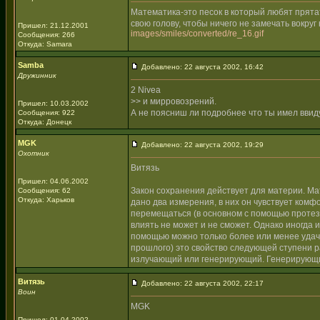
Математика-это песок в который любят прята
свою голову, чтобы ничего не замечать вокр
Пришел: 21.12.2001
images/smiles/converted/re_16.gif
Сообщения: 266
Откуда: Samara
Samba
Добавлено: 22 августа 2002, 16:42
Дружинник
2 Nivea
>> и мирровозрений.
Пришел: 10.03.2002
А не поясниш ли подробнее что ты имел ввид
Сообщения: 922
Откуда: Донецк
MGK
Добавлено: 22 августа 2002, 19:29
Охотник
Витязь
Пришел: 04.06.2002
Закон сохранения действует для материи. Ма
Сообщения: 62
Откуда: Харьков
дано два измерения, в них он чувствует комф
перемещаться (в основном с помощью протез
влиять не может и не сможет. Однако иногда 
помощью можно только более или менее удачн
прошлого) это свойство следующей ступени раз
излучающий или генерирующий. Генерирующи
Витязь
Добавлено: 22 августа 2002, 22:17
Воин
MGK
Пришел: 01.04.2002