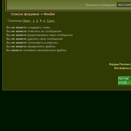
Показать сообщения:
Список форумов
->
Флейм
Страницы
Пред.
1
,
2
,
3
,
4
След.
Вы
не можете
создавать темы
Вы
не можете
отвечать на сообщения
Вы
не можете
редактировать свои сообщения
Вы
не можете
удалять свои сообщения
Вы
не можете
голосовать в опросах
Вы
не можете
прикреплять файлы
Вы
можете
скачивать выложенные файлы
Форумы Поселка с
Все вопросы 