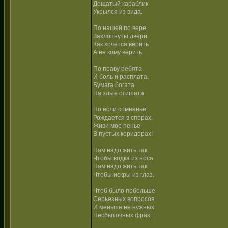
Дощатый караблик
Укрылся из вида.
По нашей по вере
Захлопнуты двери.
Как хочется верить
А не кому верить.
По праву ребята
И боль и расплата.
Бумага богата
На злые стишата.
Но если сомненье
Рождается в спорах.
Живи мое пенье
В пустых коридорах!
Нам надо жить так
Чтобы водка из носа.
Нам надо жить так
Чтобы искры из глаз.
Чтоб было побольше
Серьезных вопросов
И меньше не нужных
Несбыточных фраз.