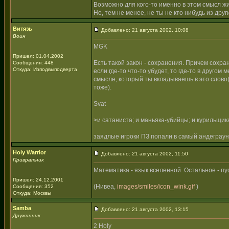
Возможно для кого-то именно в этом смысл ж
Но, тем не менее, не ты не кто нибудь из дру
Витязь
Добавлено: 21 августа 2002, 10:08
Воин
MGK
Пришел: 01.04.2002
Есть такой закон - сохранения. Причем сохран
Сообщения: 448
Откуда: Изподвыподверта
если где-то что-то убудет, то где-то в друго
смысле, который ты вкладываешь в это слово) 
тоже).
Svat
>и сатаниста; и маньяка-убийцы; и курильщика
заядлые игроки ПЗ попали в самый андеграу
Holy Warrior
Добавлено: 21 августа 2002, 11:50
Привратник
Математика - язык вселенной. Остальное - пу
Пришел: 24.12.2001
(Нивеа,
images/smiles/icon_wink.gif
)
Сообщения: 352
Откуда: Москвы
Samba
Добавлено: 21 августа 2002, 13:15
Дружинник
2 Holy