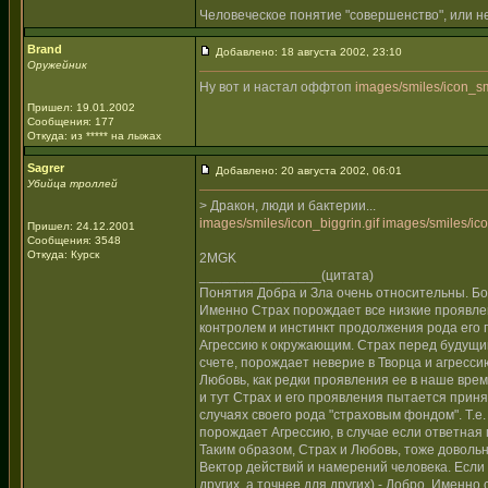
Человеческое понятие "совершенство", или не
Brand
Добавлено: 18 августа 2002, 23:10
Оружейник
Ну вот и настал оффтоп
images/smiles/icon_sm
Пришел: 19.01.2002
Сообщения: 177
Откуда: из ***** на лыжах
Sagrer
Добавлено: 20 августа 2002, 06:01
Убийца троллей
> Дракон, люди и бактерии...
images/smiles/icon_biggrin.gif
images/smiles/ico
Пришел: 24.12.2001
Сообщения: 3548
Откуда: Курск
2MGK
________________(цитата)
Понятия Добра и Зла очень относительны. Бо
Именно Страх порождает все низкие проявлен
контролем и инстинкт продолжения рода его
Агрессию к окружающим. Страх перед будущим
счете, порождает неверие в Творца и агресси
Любовь, как редки проявления ее в наше время
и тут Страх и его проявления пытается приня
случаях своего рода "страховым фондом". Т.е. 
порождает Агрессию, в случае если ответная 
Таким образом, Страх и Любовь, тоже довольн
Вектор действий и намерений человека. Если н
других, а точнее для других) - Добро. Именно