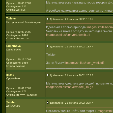
Математика есть язык на котором говорит фи
Пришел: 10.03.2002
Сообщения: 922
Откуда: Донецк
А вообше математика единственная истинная
Twister
Добавлено: 21 августа 2002, 13:36
Неторопливый белый админ
Идеальная только природа
images/smiles/conve
Человек не может создать ничего идеального.
Пришел: 12.03.2002
images/smiles/converted/mib.gif
Сообщения: 2828
Откуда: Волгоград
Supernova
Добавлено: 21 августа 2002, 18:47
Гроза орков
Twister
Пришел: 20.12.2001
За то Я могу!
images/smiles/icon_wink.gif
Сообщения: 1855
Откуда: Морква
_____________________________________
Brand
Добавлено: 21 августа 2002, 20:22
Оружейник
Математика идеальна для людей, но мы не м
images/smiles/converted/re_16.gif
Пришел: 19.01.2002
Сообщения: 177
Откуда: из ***** на лыжах
Samba
Добавлено: 21 августа 2002, 23:47
Дружинник
Осталось только найти эти формы
images/smil