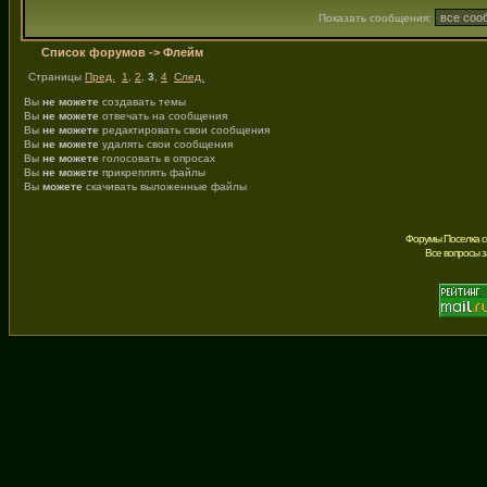
Показать сообщения:
Список форумов
->
Флейм
Страницы
Пред.
1
,
2
,
3
,
4
След.
Вы
не можете
создавать темы
Вы
не можете
отвечать на сообщения
Вы
не можете
редактировать свои сообщения
Вы
не можете
удалять свои сообщения
Вы
не можете
голосовать в опросах
Вы
не можете
прикреплять файлы
Вы
можете
скачивать выложенные файлы
Форумы Поселка с
Все вопросы 