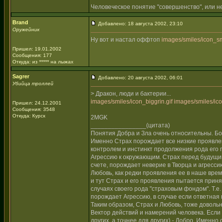
Человеческое понятие "совершенство", или не
Brand
Добавлено: 18 августа 2002, 23:10
Оружейник
Ну вот и настал оффтоп
images/smiles/icon_sm
Пришел: 19.01.2002
Сообщения: 177
Откуда: из ***** на лыжах
Sagrer
Добавлено: 20 августа 2002, 06:01
Убийца троллей
> Дракон, люди и бактерии...
images/smiles/icon_biggrin.gif
images/smiles/ico
Пришел: 24.12.2001
Сообщения: 3548
Откуда: Курск
2MGK
________________(цитата)
Понятия Добра и Зла очень относительны. Бо
Именно Страх порождает все низкие проявлен
контролем и инстинкт продолжения рода его
Агрессию к окружающим. Страх перед будущим
счете, порождает неверие в Творца и агресси
Любовь, как редки проявления ее в наше время
и тут Страх и его проявления пытается приня
случаях своего рода "страховым фондом". Т.е. 
порождает Агрессию, в случае если ответная 
Таким образом, Страх и Любовь, тоже довольн
Вектор действий и намерений человека. Если н
других, а точнее для других) - Добро. Именно