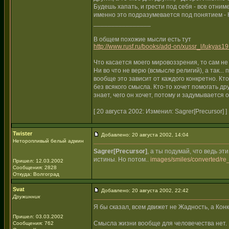
Будешь хапать, и грести под себя - все отни
именно это подразумевается под понятием - К
________________
В общем похожие мысли есть тут
http://www.rusf.ru/books/add-on/xussr_l/lukyas19
Что касается моего мировоззрения, то сам н
Ни во что не верю (всмысле религий), а так...
вообще это зависит от каждого конкретно. Кто-
без всякого смысла. Кто-то хочет помогать дру
знает, чего он хочет, потому и задумывается 
[ 20 августа 2002: Изменил: Sagrer[Precursor] ]
Twister
Добавлено: 20 августа 2002, 14:04
Неторопливый белый админ
Sagrer[Precursor]
, а ты подумай, что ведь эт
истины. Но потом..
images/smiles/converted/re_
Пришел: 12.03.2002
Сообщения: 2828
Откуда: Волгоград
Svat
Добавлено: 20 августа 2002, 22:42
Дружинник
Я бы сказал, всем движет не Жадность, а Кон
Пришел: 03.03.2002
Смысла жизни вообще для человечества нет. Е
Сообщения: 762