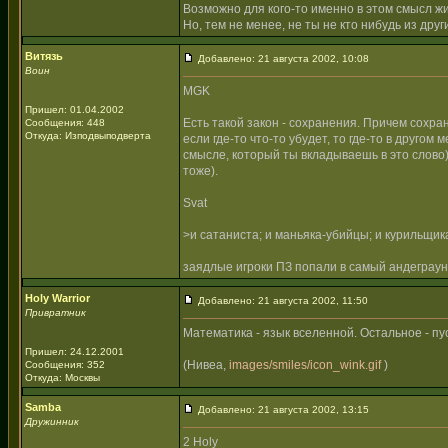
Возможно для кого-то именно в этом смысл ж
Но, тем не менее, не ты не кто нибудь из дру
Витязь
Добавлено: 21 августа 2002, 10:08
Воин
MGK
Пришел: 01.04.2002
Есть такой закон - сохранения. Причем сохран
Сообщения: 448
Откуда: Изподвыподверта
если где-то что-то убудет, то где-то в друго
смысле, который ты вкладываешь в это слово) 
тоже).
Svat
>и сатаниста; и маньяка-убийцы; и курильщика
заядлые игроки ПЗ попали в самый андеграу
Holy Warrior
Добавлено: 21 августа 2002, 11:50
Привратник
Математика - язык вселенной. Остальное - пу
Пришел: 24.12.2001
(Нивеа,
images/smiles/icon_wink.gif
)
Сообщения: 352
Откуда: Москвы
Samba
Добавлено: 21 августа 2002, 13:15
Дружинник
2 Holy