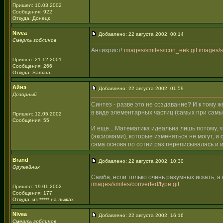
Пришел: 10.03.2002
Сообщения: 922
Откуда: Донецк
Nivea
Добавлено: 22 августа 2002, 00:14
Смерть гоблинов
Антихрист!
images/smiles/icon_eek.gif
images/s
Пришел: 21.12.2001
Сообщения: 266
Откуда: Samara
Айнэ
Добавлено: 22 августа 2002, 01:59
Дозорный
Синтез - разве это не создавание? И к тому 
в виде элементарных частиц (самых при самы
Пришел: 12.05.2002
Сообщения: 55
И еще... Математика идеальна лишь потому, 
(аксиомами), которые изменяться не могут, и
сама основа по сотни раз переписывалась и и
Brand
Добавлено: 22 августа 2002, 10:30
Оружейник
Самба, если только очень разумных искать, а 
images/smiles/converted/type.gif
Пришел: 19.01.2002
Сообщения: 177
Откуда: из ***** на лыжах
Nivea
Добавлено: 22 августа 2002, 16:16
Смерть гоблинов