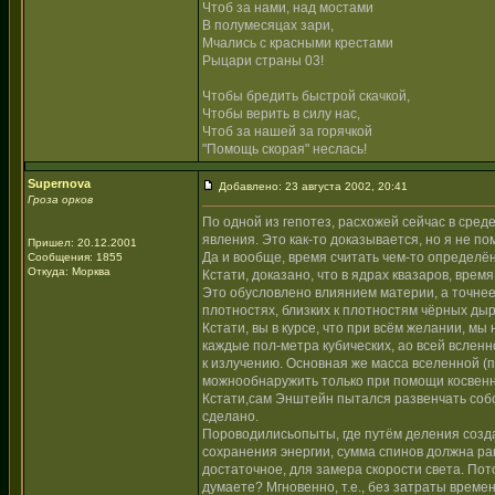
Чтоб за нами, над мостами
В полумесяцах зари,
Мчались с красными крестами
Рыцари страны 03!
Чтобы бредить быстрой скачкой,
Чтобы верить в силу нас,
Чтоб за нашей за горячкой
"Помощь скорая" неслась!
Supernova
Добавлено: 23 августа 2002, 20:41
Гроза орков
По одной из гепотез, расхожей сейчас в сред
явления. Это как-то доказывается, но я не по
Пришел: 20.12.2001
Да и вообще, время считать чем-то определё
Сообщения: 1855
Откуда: Морква
Кстати, доказано, что в ядрах квазаров, врем
Это обусловлено влиянием материи, а точнее
плотностях, близких к плотностям чёрных дыр
Кстати, вы в курсе, что при всём желании, м
каждые пол-метра кубических, ао всей всленн
к излучению. Основная же масса вселенной (п
можнообнаружить только при помощи косвенны
Кстати,сам Энштейн пытался развенчать собс
сделано.
Пороводилисьопыты, где путём деления созда
сохранения энергии, сумма спинов должна рав
достаточное, для замера скорости света. По
думаете? Мгновенно, т.е., без затраты време