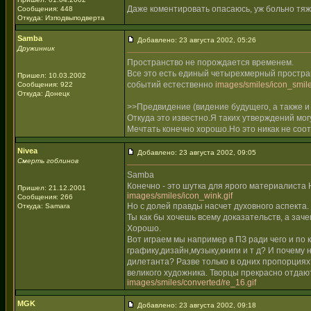
Даже коментировать опасаюсь, уж больно тяже
Сообщения: 448
Откуда: Изподвыподверта
Samba
Добавлено: 23 августа 2002, 05:26
Дружинник
Пространство не порождается временем.
Все это есть единый четырехмерный простра
Пришел: 10.03.2002
событий естественно
images/smiles/icon_smile
Сообщения: 922
Откуда: Донецк
>>Предвидение (видение будущего, а также и
Откуда это известно.Я таких утверждений мо
Мечтать конечно хорошо.Но это никак не соо
Nivea
Добавлено: 23 августа 2002, 09:05
Смерть гоблинов
Samba
Конечно - это шутка для ярого материалиста 
Пришел: 21.12.2001
images/smiles/icon_wink.gif
Сообщения: 266
Но с долей правды насчет духовного аспекта.
Откуда: Samara
Ты как бы хочешь всему доказательств, а зач
Хорошо.
Вот играем мы например в ПЗ ради чего и по
графику,дизайн,музыку,книги и т д? И почем
дилетанта? Разве только в одних пропорция
великого художника. Творцы прекрасно отдают
images/smiles/converted/re_16.gif
MGK
Добавлено: 23 августа 2002, 09:18