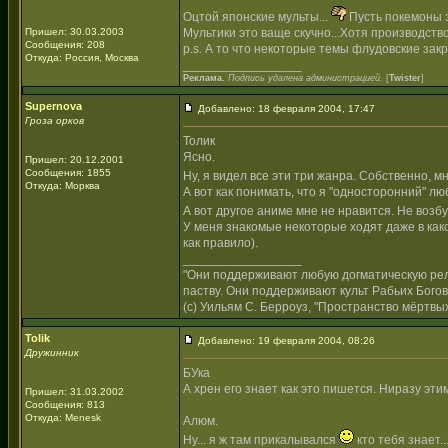
Оцтой японские мульты...
Пусть покемоны 
Пришел: 30.03.2003
Мультики это ваще скучно...Хотя производств
Сообщения: 208
p.s. А то что некоторые темы флудовские закр
Откуда: Россия, Москва
_________________
Реклама.
Подпись удалена администрацией.
[
Twister
]
Supernova
Добавлено: 18 февраля 2004, 17:47
Гроза орков
Толик
Ясно.
Пришел: 20.12.2001
Сообщения: 1855
Ну, я видел все эти три жанра. Собственно, 
Откуда: Морква
А вот как понимать, что я "односторонний" 
А вот другое аниме мне не нравится. Не возб
У меня знакомые некоторые ходят даже в какой
как правило).
_________________
"Они поддерживают любую догматическую рели
паству. Они поддерживают культ Рабьих Богов
(с) Уильям С. Берроуз, "Пространство мёртвых
Tolik
Добавлено: 19 февраля 2004, 08:26
Дружинник
БУка
А хрен его знает как это пишется. Ниразу этим
Пришел: 31.03.2002
Сообщения: 813
Откуда: Menesk
Алюм.
Ну... я ж там прикалывался
кто тебя знает..