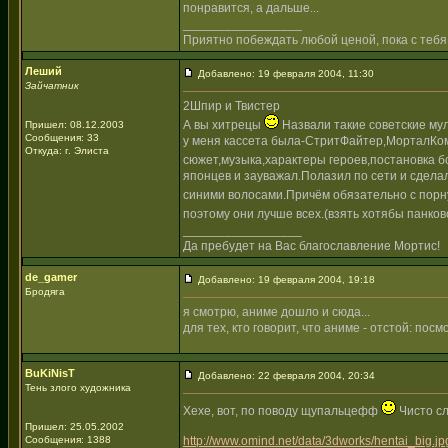
понравится, а дальше...
_________________
Приятно побеждать любой ценой, пока с тебя
Леший
Добавлено: 19 февраля 2004, 11:30
Зайчатник
2Шпир и Твистер
А вы хитрецы
Назвали такие советские му
Пришел: 08.12.2003
Сообщения: 33
у меня кассета была-СтритФайтер,МорталКом
Откуда: г. Элиста
сюжет,музыка,характеры героев,постановка бо
японцев и зауважал.Полазил по сети и сдела
синими волосами.Причём обязательно с пор
поэтому они лучше всех.(взять хотябы панко
_________________
Да пребудет на Вас благославление Мортис!
de_gamer
Добавлено: 19 февраля 2004, 19:18
Бродяга
я смотрю, аниме дошло и сюда...
для тех, кто говорит, что аниме - отстой: по
BuKiNisT
Добавлено: 22 февраля 2004, 20:34
Тень злого художника
Хехе, вот, по поводу щупальцефф
Чисто сл
Пришел: 25.05.2002
Сообщения: 1388
http://www.omind.net/data/3dworks/hentai_big.jp