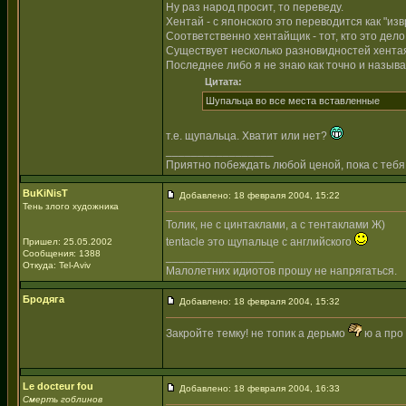
Ну раз народ просит, то переведу.
Хентай - с японского это переводится как "из
Соответственно хентайщик - тот, кто это дело
Существует несколько разновидностей хентая - 
Последнее либо я не знаю как точно и называе
Цитата:
Шупальца во все места вставленные
т.е. щупальца. Хватит или нет?
_________________
Приятно побеждать любой ценой, пока с тебя
BuKiNisT
Добавлено: 18 февраля 2004, 15:22
Тень злого художника
Толик, не с цинтаклами, а с тентаклами Ж)
tentacle это щупальце с английского
Пришел: 25.05.2002
Сообщения: 1388
_________________
Откуда: Tel-Aviv
Малолетних идиотов прошу не напрягаться.
Бродяга
Добавлено: 18 февраля 2004, 15:32
Закройте темку! не топик а дерьмо
ю а про 
Le docteur fou
Добавлено: 18 февраля 2004, 16:33
Смерть гоблинов