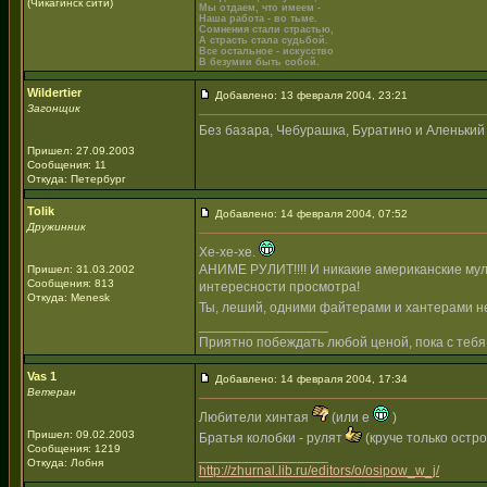
(Чикагинск сити)
Мы отдаем, что имеем -
Наша работа - во тьме.
Сомнения стали страстью,
А страсть стала судьбой.
Все остальное - искусство
В безумии быть собой.
Wildertier
Добавлено: 13 февраля 2004, 23:21
Загонщик
Без базара, Чебурашка, Буратино и Аленький ц
Пришел: 27.09.2003
Сообщения: 11
Откуда: Петербург
Tolik
Добавлено: 14 февраля 2004, 07:52
Дружинник
Хе-хе-хе.
АНИМЕ РУЛИТ!!!! И никакие американские мул
Пришел: 31.03.2002
Сообщения: 813
интересности просмотра!
Откуда: Menesk
Ты, леший, одними файтерами и хантерами не
_________________
Приятно побеждать любой ценой, пока с тебя
Vas 1
Добавлено: 14 февраля 2004, 17:34
Ветеран
Любители хинтая
(или е
)
Пришел: 09.02.2003
Братья колобки - рулят
(круче только остр
Сообщения: 1219
_________________
Откуда: Лобня
http://zhurnal.lib.ru/editors/o/osipow_w_j/