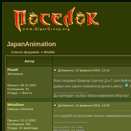
JapanAnimation
Список форумов
->
Флейм
Автор
Леший
Добавлено: 13 февраля 2004, 12:14
Зайчатник
Взял недавно Вампир Хантер Д и СтритФайте
Пришел: 08.12.2003
думал они одних покемонов делать могут.
А
Сообщения: 33
_________________
Откуда: г. Элиста
Да пребудет на Вас благославление Мортис!
WhiteDiver
Добавлено: 13 февраля 2004, 13:45
Смерть гоблинов
сто пудов!!! их мультики лючше американски
_________________
Пришел: 12.11.2002
Сообщения: 291
Наша работа во тьме -
Откуда: От верблюда
Мы делаем, что умеем,