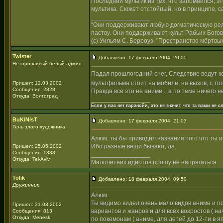
Последний мультик из тех, что запомнился, э
мультика. Сюжет отстойный, но в принципе, с
_________________
"Они поддерживают любую догматическую рели
паству. Они поддерживают культ Рабьих Богов
(с) Уильям С. Берроуз, "Пространство мёртвых
Twister
Добавлено: 17 февраля 2004, 20:05
Неторопливый белый админ
Падал прошлогодний снег, Следствие ведут к
мультфильма стоит на мобиле, на вызов, с тог
Пришел: 12.03.2002
Сообщения: 2828
Правда все это не аниме... а по теме ничего н
Откуда: Волгоград
_________________
Если у вас нет паранойи, это не значит, что за вами не сл
BuKiNisT
Добавлено: 17 февраля 2004, 21:03
Тень злого художника
Алюм, ты бы приводил названия того что ты 
Ибо разные вещи бывают, да.
Пришел: 25.05.2002
Сообщения: 1388
_________________
Откуда: Tel-Aviv
Малолетних идиотов прошу не напрягаться.
Tolik
Добавлено: 18 февраля 2004, 09:50
Дружинник
Алюм.
Ты видимо видел очень мало видов аниме и п
Пришел: 31.03.2002
вариантов и жанров и для всех возростов ( на
Сообщения: 813
Откуда: Menesk
по покемонам ( аниме, для детей до 12-ти в яп