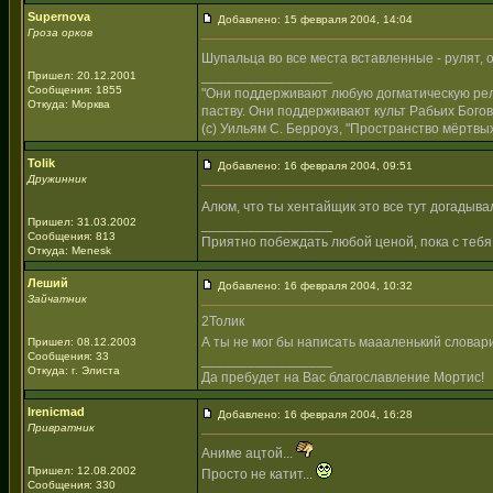
Supernova
Добавлено: 15 февраля 2004, 14:04
Гроза орков
Шупальца во все места вставленные - рулят, 
_________________
Пришел: 20.12.2001
Сообщения: 1855
"Они поддерживают любую догматическую рели
Откуда: Морква
паству. Они поддерживают культ Рабьих Богов
(с) Уильям С. Берроуз, "Пространство мёртвых
Tolik
Добавлено: 16 февраля 2004, 09:51
Дружинник
Алюм, что ты хентайщик это все тут догадывал
Пришел: 31.03.2002
_________________
Сообщения: 813
Приятно побеждать любой ценой, пока с тебя
Откуда: Menesk
Леший
Добавлено: 16 февраля 2004, 10:32
Зайчатник
2Толик
А ты не мог бы написать маааленький словар
Пришел: 08.12.2003
Сообщения: 33
_________________
Откуда: г. Элиста
Да пребудет на Вас благославление Мортис!
Irenicmad
Добавлено: 16 февраля 2004, 16:28
Привратник
Аниме ацтой...
Пришел: 12.08.2002
Просто не катит...
Сообщения: 330
_________________