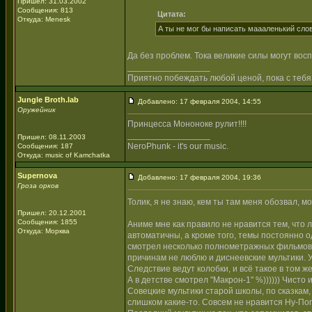
Пришел: 31.03.2002
Сообщения: 813
Цитата:
Откуда: Menesk
А ты не мог бы написать маааленький сло
Да без проблем. Тока великие силы могут вос
_________________
Приятно побеждать любой ценой, пока с тебя
Jungle Broth.lab
Добавлено: 17 февраля 2004, 14:55
Оружейник
Принцесса Мононоке рулит!!!!
_________________
Пришел: 08.11.2003
NeroPhunk - it's our music.
Сообщения: 187
Откуда: music of Kamchatka
Supernova
Добавлено: 17 февраля 2004, 19:36
Гроза орков
Толик, я не знаю, кем ты там меня обозвал, 
Пришел: 20.12.2001
Сообщения: 1855
Аниме мне как правило не нравится тем, что 
Откуда: Морква
автоматичны, а кроме того, темы постоянно од
смотрел несколько полнометражных фильмов..
причинам не люблю и диснеевские мультики.
Следствие ведут колобки, и всё такое в том
А в детстве смотрел "Макрон-1" %)))))) Чисто 
Совецкие мультики старой школы, по сказкам,
слишком какие-то. Совсем не нравится Ну-Пог