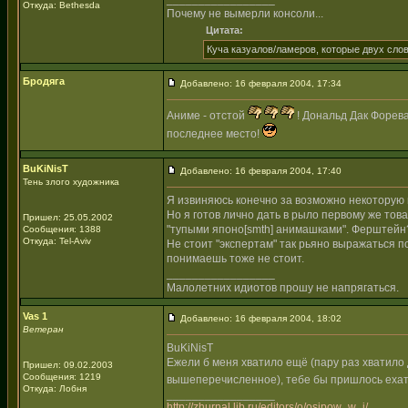
Откуда: Bethesda
Почему не вымерли консоли...
Цитата:
Куча казуалов/ламеров, которые двух слов
Бродяга
Добавлено: 16 февраля 2004, 17:34
Аниме - отстой
! Дональд Дак Форева!
последнее место!
BuKiNisT
Добавлено: 16 февраля 2004, 17:40
Тень злого художника
Я извиняюсь конечно за возможно некоторую гр
Но я готов лично дать в рыло первому же товар
Пришел: 25.05.2002
"тупыми японо[smth] анимашками". Ферштейн
Сообщения: 1388
Откуда: Tel-Aviv
Не стоит "экспертам" так рьяно выражаться п
понимаешь тоже не стоит.
_________________
Малолетних идиотов прошу не напрягаться.
Vas 1
Добавлено: 16 февраля 2004, 18:02
Ветеран
BuKiNisT
Ежели б меня хватило ещё (пару раз хватило
Пришел: 09.02.2003
Сообщения: 1219
вышеперечисленное), тебе бы пришлось ехат
Откуда: Лобня
_________________
http://zhurnal.lib.ru/editors/o/osipow_w_j/