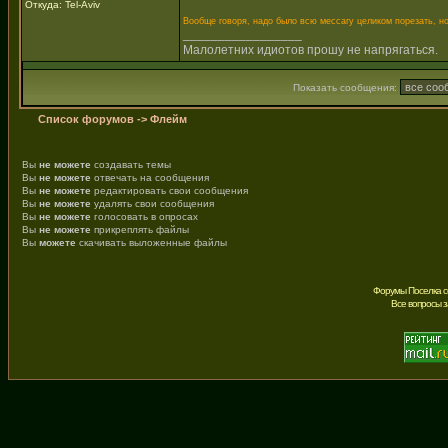
Откуда: Tel-Aviv
Вообще говоря, надо было всю мессагу целиком порезать, н
_________________
Малолетних идиотов прошу не напрягаться.
Показать сообщения:
Список форумов
->
Флейм
Вы
не можете
создавать темы
Вы
не можете
отвечать на сообщения
Вы
не можете
редактировать свои сообщения
Вы
не можете
удалять свои сообщения
Вы
не можете
голосовать в опросах
Вы
не можете
прикреплять файлы
Вы
можете
скачивать выложенные файлы
Форумы Поселка с
Все вопросы 