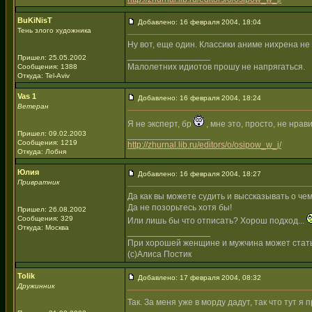
BuKiNisT
Добавлено: 16 февраля 2004, 18:04
Тень злого художника
Ну вот, еще один. Классики аниме нихрена не в
_________________
Пришел: 25.05.2002
Малолетних идиотов прошу не напрягаться.
Сообщения: 1388
Откуда: Tel-Aviv
Vas 1
Добавлено: 16 февраля 2004, 18:24
Ветеран
Я не эксперт, бр
, мне это, просто, не нрав
Пришел: 09.02.2003
_________________
Сообщения: 1219
http://zhurnal.lib.ru/editors/o/osipow_w_j/
Откуда: Лобня
Юлия
Добавлено: 16 февраля 2004, 18:27
Привратник
Да как вы можете судить и выссказывать о чем
Да не позорьтесь хотя бы!
Пришел: 26.08.2002
Сообщения: 329
Или лишь бы что отписать? Хорош подход...
Откуда: Москва
_________________
При хорошей женщине и мужчина может стат
(с)Алиса Постик
Tolik
Добавлено: 17 февраля 2004, 08:32
Дружинник
Так. За меня уже в морду дадут, так что тут я