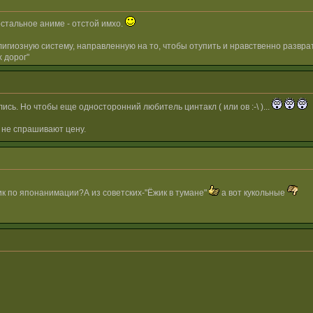
остальное аниме - отстой имхо.
гиозную систему, направленную на то, чтобы отупить и нравственно разврат
 дорог"
ись. Но чтобы еще односторонний любитель цинтакл ( или ов :-\ )...
 не спрашивают цену.
ик по японанимации?А из советских-"Ёжик в тумане"
а вот кукольные