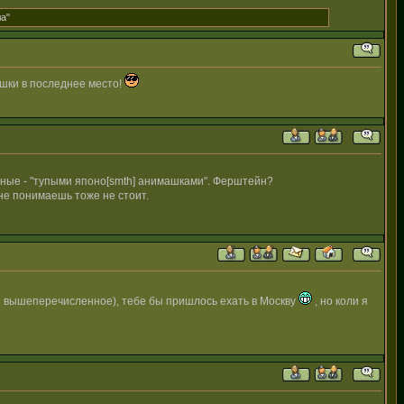
ла"
шки в последнее место!
добные - "тупыми японо[smth] анимашками". Ферштейн?
 не понимаешь тоже не стоит.
н вышеперечисленное), тебе бы пришлось ехать в Москву
, но коли я