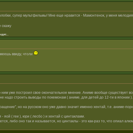
лобки, супер мультфильмы! Мне еще нравится - Мамонтенок, у меня мелодия и
е скажу
едят...
имеешь ввиду, чтоли
о ним уже построил свое окончательное мнение. Аниме вообще существует все
и не надо строить выводы по покемонам ( аниме, для детей до 12-ти в японии ).
вращение", но на русском оно уже давно значит именно хентай, т.е. аниме-порн
яой ( геи ), юри ( лесбо ) и хентай с цинтаклами.
тся, либо оно так и называется, но цинтаклы - это как-раз то, что опиал алю