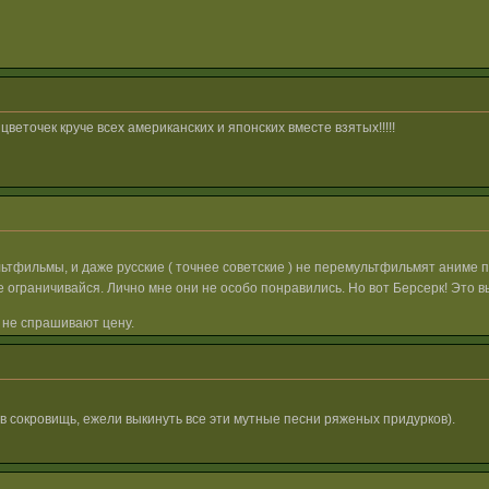
веточек круче всех американских и японских вместе взятых!!!!!
ьтфильмы, и даже русские ( точнее советские ) не перемультфильмят аниме 
 ограничивайся. Лично мне они не особо понравились. Но вот Берсерк! Это 
 не спрашивают цену.
ов сокровищь, ежели выкинуть все эти мутные песни ряженых придурков).