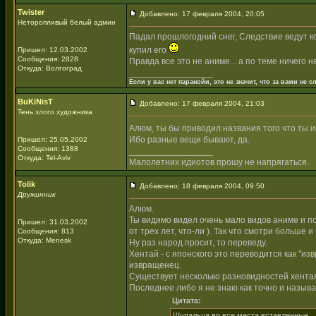
Twister
Добавлено: 17 февраля 2004, 20:05
Неторопливый белый админ
Падал прошлогодний снег, Следствие ведут ко
купил его
Пришел: 12.03.2002
Сообщения: 2828
Правда все это не аниме... а по теме ничего н
Откуда: Волгоград
_________________
Если у вас нет паранойи, это не значит, что за вами не сл
BuKiNisT
Добавлено: 17 февраля 2004, 21:03
Тень злого художника
Алюм, ты бы приводил названия того что ты 
Ибо разные вещи бывают, да.
Пришел: 25.05.2002
Сообщения: 1388
_________________
Откуда: Tel-Aviv
Малолетних идиотов прошу не напрягаться.
Tolik
Добавлено: 18 февраля 2004, 09:50
Дружинник
Алюм.
Ты видимо видел очень мало видов аниме и п
Пришел: 31.03.2002
от трех лет, что-ли ). Так что смотри больше 
Сообщения: 813
Откуда: Menesk
Ну раз народ просит, то переведу.
Хентай - с японского это переводится как "из
извращенец.
Существует несколько разновидностей хентая - 
Последнее либо я не знаю как точно и называе
Цитата:
Шупальца во все места вставленные