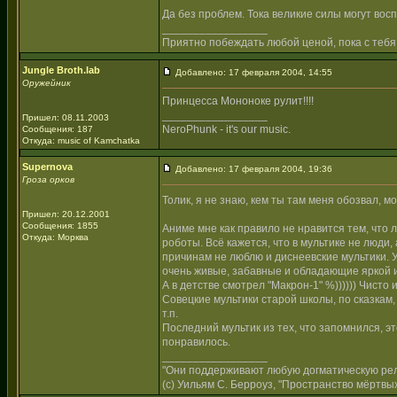
Да без проблем. Тока великие силы могут вос
_________________
Приятно побеждать любой ценой, пока с тебя
Jungle Broth.lab
Добавлено: 17 февраля 2004, 14:55
Оружейник
Принцесса Мононоке рулит!!!!
_________________
Пришел: 08.11.2003
NeroPhunk - it's our music.
Сообщения: 187
Откуда: music of Kamchatka
Supernova
Добавлено: 17 февраля 2004, 19:36
Гроза орков
Толик, я не знаю, кем ты там меня обозвал, 
Пришел: 20.12.2001
Сообщения: 1855
Аниме мне как правило не нравится тем, что 
Откуда: Морква
роботы. Всё кажется, что в мультике не люди
причинам не люблю и диснеевские мультики. 
очень живые, забавные и обладающие яркой 
А в детстве смотрел "Макрон-1" %)))))) Чисто 
Совецкие мультики старой школы, по сказкам,
т.п.
Последний мультик из тех, что запомнился, э
понравилось.
_________________
"Они поддерживают любую догматическую рели
(с) Уильям С. Берроуз, "Пространство мёртвых