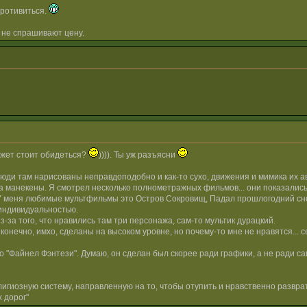
противиться.
 не спрашивают цену.
может стоит обидеться?
)))). Ты уж разъясни
люди там нарисованы неправдоподобно и как-то сухо, движения и мимика их ав
, а манекены. Я смотрел несколько полнометражных фильмов... они показалис
У меня любимые мультфильмы это Остров Сокровищ, Падал прошлогодний снег,
индивидуальностью.
из-за того, что нравились там три персонажа, сам-то мультик дурацкий.
 конечно, имхо, сделаны на высоком уровне, но почему-то мне не нравятся...
то "Файнел Фэнтези". Думаю, он сделан был скорее ради графики, а не ради с
гиозную систему, направленную на то, чтобы отупить и нравственно разврат
 дорог"