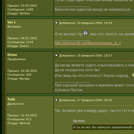
Ну вот, еще один. Классики аниме нихрена не в
_________________
Пришел: 25.05.2002
Малолетних идиотов прошу не напрягаться.
Сообщения: 1388
Откуда: Tel-Aviv
Vas 1
Добавлено: 16 февраля 2004, 18:24
Ветеран
Я не эксперт, бр
, мне это, просто, не нрав
Пришел: 09.02.2003
_________________
Сообщения: 1219
http://zhurnal.lib.ru/editors/o/osipow_w_j/
Откуда: Лобня
Юлия
Добавлено: 16 февраля 2004, 18:27
Привратник
Да как вы можете судить и выссказывать о чем
Да не позорьтесь хотя бы!
Пришел: 26.08.2002
Сообщения: 329
Или лишь бы что отписать? Хорош подход...
Откуда: Москва
_________________
При хорошей женщине и мужчина может стат
(с)Алиса Постик
Tolik
Добавлено: 17 февраля 2004, 08:32
Дружинник
Так. За меня уже в морду дадут, так что тут я
Пришел: 31.03.2002
Сообщения: 813
Цитата:
Откуда: Menesk
А ты не мог бы написать маааленький