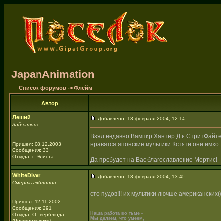
JapanAnimation
Список форумов
->
Флейм
Автор
Леший
Добавлено: 13 февраля 2004, 12:14
Зайчатник
Взял недавно Вампир Хантер Д и СтритФайте
нравятся японские мультики.Кстати они имхо
Пришел: 08.12.2003
Сообщения: 33
_________________
Откуда: г. Элиста
Да пребудет на Вас благославление Мортис!
WhiteDiver
Добавлено: 13 февраля 2004, 13:45
Смерть гоблинов
сто пудов!!! их мультики лючше американски
_________________
Пришел: 12.11.2002
Сообщения: 291
Наша работа во тьме -
Откуда: От верблюда
Мы делаем, что умеем,
(Чикагинск сити)