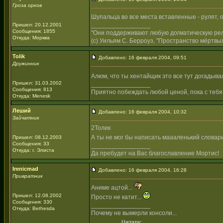
Гроза орков
Шупальца во все места вставленные - рулят, 
_________________
Пришел: 20.12.2001
Сообщения: 1855
"Они поддерживают любую догматическую рели
Откуда: Морква
(с) Уильям С. Берроуз, "Пространство мёртвых
Tolik
Добавлено: 16 февраля 2004, 09:51
Дружинник
Алюм, что ты хентайщик это все тут догадывал
Пришел: 31.03.2002
_________________
Сообщения: 813
Приятно побеждать любой ценой, пока с тебя
Откуда: Menesk
Леший
Добавлено: 16 февраля 2004, 10:32
Зайчатник
2Толик
А ты не мог бы написать маааленький словар
Пришел: 08.12.2003
Сообщения: 33
_________________
Откуда: г. Элиста
Да пребудет на Вас благославление Мортис!
Irenicmad
Добавлено: 16 февраля 2004, 16:28
Привратник
Аниме ацтой...
Пришел: 12.08.2002
Просто не катит...
Сообщения: 330
_________________
Откуда: Bethesda
Почему не вымерли консоли...
Цитата: