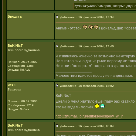
Куча казуалов/ламеров, которые двух с
Бродяга
Добавлено: 16 февраля 2004, 17:34
Аниме - отстой
! Дональд Дак Форева!
BuKiNisT
Добавлено: 16 февраля 2004, 17:40
Тень злого художника
Я извиняюсь конечно за возможно некоторую гр
Но я готов лично дать в рыло первому же това
Пришел: 25.05.2002
Не стоит "экспертам" так рьяно выражаться п
Сообщения: 1388
Откуда: Tel-Aviv
_________________
Малолетних идиотов прошу не напрягаться.
Vas 1
Добавлено: 16 февраля 2004, 18:02
Ветеран
BuKiNisT
Ежели б меня хватило ещё (пару раз хватило
Пришел: 09.02.2003
Сообщения: 1219
это не видел - молчёк.
Откуда: Лобня
_________________
http://zhurnal.lib.ru/editors/o/osipow_w_j/
BuKiNisT
Добавлено: 16 февраля 2004, 18:04
Тень злого художника