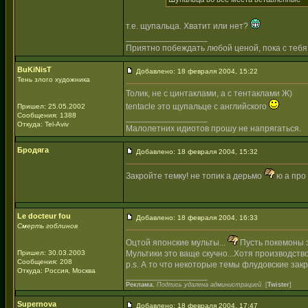
т.е. щупальца. Хватит или нет?
_________________
Приятно побеждать любой ценой, пока с тебя
BuKiNisT
Добавлено: 18 февраля 2004, 15:22
Тень злого художника
Толик, не с цинтаклами, а с тентаклами Ж)
tentacle это щупальце с английского
Пришел: 25.05.2002
Сообщения: 1388
_________________
Откуда: Tel-Aviv
Малолетних идиотов прошу не напрягаться.
Бродяга
Добавлено: 18 февраля 2004, 15:32
Закройте темку! не топик а дерьмо
ю а про 
Le docteur fou
Добавлено: 18 февраля 2004, 16:33
Смерть гоблинов
Оцтой японские мульты...
Пусть покемоны 
Пришел: 30.03.2003
Мультики это ваще скучно...Хотя производств
Сообщения: 208
p.s. А то что некоторые темы флудовские закр
Откуда: Россия, Москва
_________________
Реклама.
Подпись удалена администрацией.
[
Twister
]
Supernova
Добавлено: 18 февраля 2004, 17:47