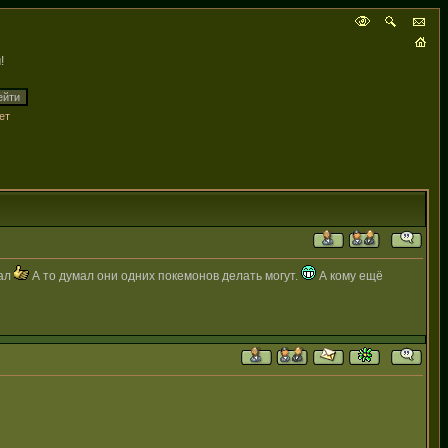
!
ет
жал
А то думал они одних покемонов делать могут.
А кому ещё