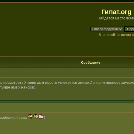
Гипат.org
Найдется место всем
::
В чате сейчас никого н
Сообщение
р посмотреть.У меня друг просто увлекается аниме.И я прям японцев заува
 лучше американских.
х(особенно новых
)