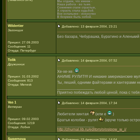
Мы отдаем, что имеем -
Наша работа - во тьме.
Сомнения стали страстью,
А страсть стала судьбой.
Все остальное - искусство
В безумии быть собой.
Wildertier
Добавлено: 13 февраля 2004, 23:21
Загонщик
Без базара, Чебурашка, Буратино и Аленький ц
Пришел: 27.09.2003
Сообщения: 11
Откуда: Петербург
Tolik
Добавлено: 14 февраля 2004, 07:52
Дружинник
Хе-хе-хе.
АНИМЕ РУЛИТ!!!! И никакие американские мул
Пришел: 31.03.2002
Сообщения: 813
Ты, леший, одними файтерами и хантерами не
Откуда: Menesk
_________________
Приятно побеждать любой ценой, пока с тебя
Vas 1
Добавлено: 14 февраля 2004, 17:34
Ветеран
Любители хинтая
(или е
)
Пришел: 09.02.2003
Братья колобки - рулят
(круче только остр
Сообщения: 1219
_________________
Откуда: Лобня
http://zhurnal.lib.ru/editors/o/osipow_w_j/
Supernova
Добавлено: 15 февраля 2004, 14:04