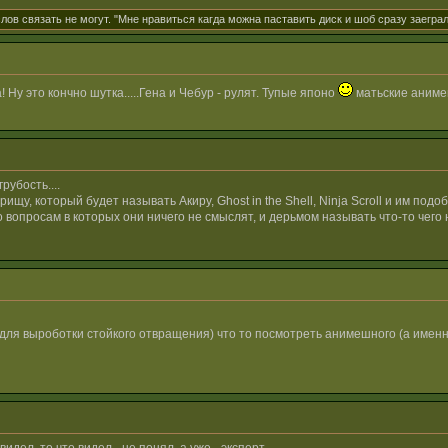
лов связать не могут. "Мне нравиться кагда можна паставить диск и шоб сразу заегра
 Ну это кончно шутка.....Гена и Чебур - рулят. Тупые японо
матьские аниме
убость....
рищу, который будет называть Акиру, Ghost in the Shell, Ninja Scroll и им по
о вопросам в которых они ничего не смыслят, и дерьмом называть что-то чего
 для выроботки стойкого отвращения) что то посмотреть анимешного (а имен