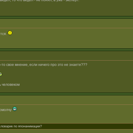
идел, то что видел - не понял, а уже - эксперт.
ится.
-то свое мнение, если ничего про это не знаете???
ь человеком
 прмолчу
 словарик по японанимации?