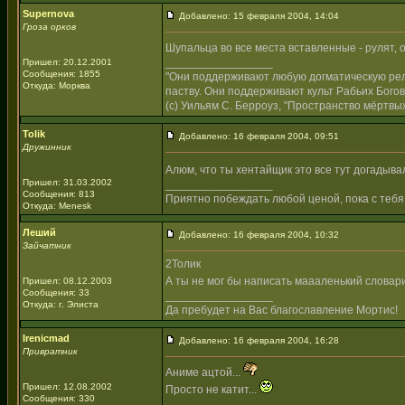
Supernova
Добавлено: 15 февраля 2004, 14:04
Гроза орков
Шупальца во все места вставленные - рулят, 
_________________
Пришел: 20.12.2001
Сообщения: 1855
"Они поддерживают любую догматическую рели
Откуда: Морква
паству. Они поддерживают культ Рабьих Богов
(с) Уильям С. Берроуз, "Пространство мёртвых
Tolik
Добавлено: 16 февраля 2004, 09:51
Дружинник
Алюм, что ты хентайщик это все тут догадывал
Пришел: 31.03.2002
_________________
Сообщения: 813
Приятно побеждать любой ценой, пока с тебя
Откуда: Menesk
Леший
Добавлено: 16 февраля 2004, 10:32
Зайчатник
2Толик
А ты не мог бы написать маааленький словар
Пришел: 08.12.2003
Сообщения: 33
_________________
Откуда: г. Элиста
Да пребудет на Вас благославление Мортис!
Irenicmad
Добавлено: 16 февраля 2004, 16:28
Привратник
Аниме ацтой...
Пришел: 12.08.2002
Просто не катит...
Сообщения: 330
_________________