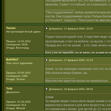
Последний мультик из тех, что запомнился, э
мультика. Сюжет отстойный, но в принципе, с
_________________
"Они поддерживают любую догматическую рели
паству. Они поддерживают культ Рабьих Богов
(с) Уильям С. Берроуз, "Пространство мёртвых
Twister
Добавлено: 17 февраля 2004, 20:05
Неторопливый белый админ
Падал прошлогодний снег, Следствие ведут к
мультфильма стоит на мобиле, на вызов, с тог
Пришел: 12.03.2002
Сообщения: 2828
Правда все это не аниме... а по теме ничего н
Откуда: Волгоград
_________________
Если у вас нет паранойи, это не значит, что за вами не сл
BuKiNisT
Добавлено: 17 февраля 2004, 21:03
Тень злого художника
Алюм, ты бы приводил названия того что ты 
Ибо разные вещи бывают, да.
Пришел: 25.05.2002
Сообщения: 1388
_________________
Откуда: Tel-Aviv
Малолетних идиотов прошу не напрягаться.
Tolik
Добавлено: 18 февраля 2004, 09:50
Дружинник
Алюм.
Ты видимо видел очень мало видов аниме и п
Пришел: 31.03.2002
вариантов и жанров и для всех возростов ( на
Сообщения: 813
Откуда: Menesk
по покемонам ( аниме, для детей до 12-ти в яп