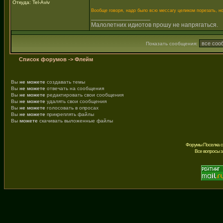
Откуда: Tel-Aviv
Вообще говоря, надо было всю мессагу целиком порезать, н
_________________
Малолетних идиотов прошу не напрягаться.
Показать сообщения:
Список форумов
->
Флейм
Вы
не можете
создавать темы
Вы
не можете
отвечать на сообщения
Вы
не можете
редактировать свои сообщения
Вы
не можете
удалять свои сообщения
Вы
не можете
голосовать в опросах
Вы
не можете
прикреплять файлы
Вы
можете
скачивать выложенные файлы
Форумы Поселка с
Все вопросы 