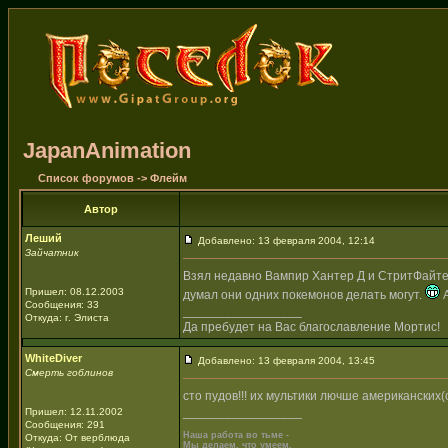
JapanAnimation
Список форумов
->
Флейм
Автор
Леший
Добавлено: 13 февраля 2004, 12:14
Зайчатник
Взял недавно Вампир Хантер Д и СтритФайте
Пришел: 08.12.2003
думал они одних покемонов делать могут.
А
Сообщения: 33
_________________
Откуда: г. Элиста
Да пребудет на Вас благославление Мортис!
WhiteDiver
Добавлено: 13 февраля 2004, 13:45
Смерть гоблинов
сто пудов!!! их мультики лючше американски
_________________
Пришел: 12.11.2002
Сообщения: 291
Наша работа во тьме -
Откуда: От верблюда
Мы делаем, что умеем,