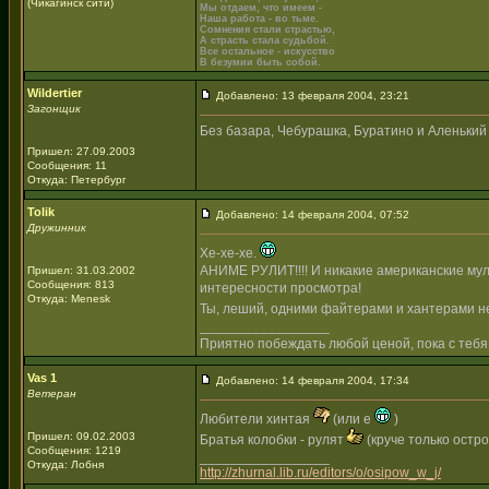
(Чикагинск сити)
Мы отдаем, что имеем -
Наша работа - во тьме.
Сомнения стали страстью,
А страсть стала судьбой.
Все остальное - искусство
В безумии быть собой.
Wildertier
Добавлено: 13 февраля 2004, 23:21
Загонщик
Без базара, Чебурашка, Буратино и Аленький ц
Пришел: 27.09.2003
Сообщения: 11
Откуда: Петербург
Tolik
Добавлено: 14 февраля 2004, 07:52
Дружинник
Хе-хе-хе.
АНИМЕ РУЛИТ!!!! И никакие американские мул
Пришел: 31.03.2002
Сообщения: 813
интересности просмотра!
Откуда: Menesk
Ты, леший, одними файтерами и хантерами не
_________________
Приятно побеждать любой ценой, пока с тебя
Vas 1
Добавлено: 14 февраля 2004, 17:34
Ветеран
Любители хинтая
(или е
)
Пришел: 09.02.2003
Братья колобки - рулят
(круче только остр
Сообщения: 1219
_________________
Откуда: Лобня
http://zhurnal.lib.ru/editors/o/osipow_w_j/