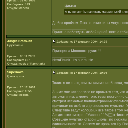
Пришел: 31.03.2002
Сообщения: 813
Цитата:
Откуда: Menesk
А ты не мог бы написать маааленький сло
Да без проблем. Тока великие силы могут вос
_________________
Приятно побеждать любой ценой, пока с тебя
Jungle Broth.lab
Добавлено: 17 февраля 2004, 14:55
Оружейник
Принцесса Мононоке рулит!!!!
_________________
Пришел: 08.11.2003
NeroPhunk - it's our music.
Сообщения: 187
Откуда: music of Kamchatka
Supernova
Добавлено: 17 февраля 2004, 19:36
Гроза орков
Толик, я не знаю, кем ты там меня обозвал, 
Пришел: 20.12.2001
Сообщения: 1855
Аниме мне как правило не нравится тем, что 
Откуда: Морква
автоматичны, а кроме того, темы постоянно од
смотрел несколько полнометражных фильмов..
причинам не люблю и диснеевские мультики.
Следствие ведут колобки, и всё такое в том
А в детстве смотрел "Макрон-1" %)))))) Чисто 
Совецкие мультики старой школы, по сказкам,
слишком какие-то. Совсем не нравится Ну-Пог