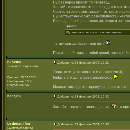
Ну раз народ просит, то переведу.
Хентай - с японского это переводится как "из
Соответственно хентайщик - тот, кто это дело
Существует несколько разновидностей хентая - 
Последнее либо я не знаю как точно и называе
Цитата:
Шупальца во все места вставленные
т.е. щупальца. Хватит или нет?
_________________
Приятно побеждать любой ценой, пока с тебя
BuKiNisT
Добавлено: 18 февраля 2004, 15:22
Тень злого художника
Толик, не с цинтаклами, а с тентаклами Ж)
tentacle это щупальце с английского
Пришел: 25.05.2002
Сообщения: 1388
_________________
Откуда: Tel-Aviv
Малолетних идиотов прошу не напрягаться.
Бродяга
Добавлено: 18 февраля 2004, 15:32
Закройте темку! не топик а дерьмо
ю а про 
Le docteur fou
Добавлено: 18 февраля 2004, 16:33
Смерть гоблинов