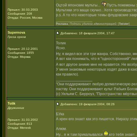
Оцтой японские мульты...
Пусть покемоны 
Пришел: 30.03.2003
Мультики это ваще скучно...Хотя производств
Сообщения: 208
p.s. А то что некоторые темы флудовские закр
Откуда: Россия, Москва
_________________
Реклама.
Подпись удалена администрацией.
[
Twister
]
Supernova
Добавлено: 18 февраля 2004, 17:47
Гроза орков
Толик
Ясно.
Пришел: 20.12.2001
Сообщения: 1855
Ну, я видел все эти три жанра. Собственно, 
Откуда: Морква
А вот как понимать, что я "односторонний" 
А вот другое аниме мне не нравится. Не возб
У меня знакомые некоторые ходят даже в какой
как правило).
_________________
"Они поддерживают любую догматическую рели
паству. Они поддерживают культ Рабьих Богов
(с) Уильям С. Берроуз, "Пространство мёртвых
Tolik
Добавлено: 19 февраля 2004, 08:26
Дружинник
БУка
А хрен его знает как это пишется. Ниразу этим
Пришел: 31.03.2002
Сообщения: 813
Откуда: Menesk
Алюм.
Ну... я ж там прикалывался
кто тебя знает..