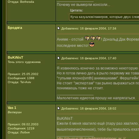
Откуда: Bethesda
Почему не вымерли консоли...
Цитата:
Куча казуалов/ламеров, которые двух слов
Бродяга
Добавлено: 16 февраля 2004, 17:34
Аниме - отстой
! Дональд Дак Форева!
последнее место!
BuKiNisT
Добавлено: 16 февраля 2004, 17:40
Тень злого художника
Я извиняюсь конечно за возможно некоторую гр
Но я готов лично дать в рыло первому же товар
Пришел: 25.05.2002
"тупыми японо[smth] анимашками". Ферштейн
Сообщения: 1388
Откуда: Tel-Aviv
Не стоит "экспертам" так рьяно выражаться п
понимаешь тоже не стоит.
_________________
Малолетних идиотов прошу не напрягаться.
Vas 1
Добавлено: 16 февраля 2004, 18:02
Ветеран
BuKiNisT
Ежели б меня хватило ещё (пару раз хватило
Пришел: 09.02.2003
Сообщения: 1219
вышеперечисленное), тебе бы пришлось ехат
Откуда: Лобня
_________________
http://zhurnal.lib.ru/editors/o/osipow_w_j/