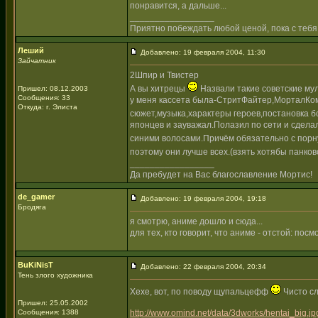
понравится, а дальше...
_________________
Приятно побеждать любой ценой, пока с тебя
Леший
Добавлено: 19 февраля 2004, 11:30
Зайчатник
2Шпир и Твистер
А вы хитрецы
Назвали такие советские му
Пришел: 08.12.2003
Сообщения: 33
у меня кассета была-СтритФайтер,МорталКом
Откуда: г. Элиста
сюжет,музыка,характеры героев,постановка бо
японцев и зауважал.Полазил по сети и сдела
синими волосами.Причём обязательно с пор
поэтому они лучше всех.(взять хотябы панко
_________________
Да пребудет на Вас благославление Мортис!
de_gamer
Добавлено: 19 февраля 2004, 19:18
Бродяга
я смотрю, аниме дошло и сюда...
для тех, кто говорит, что аниме - отстой: по
BuKiNisT
Добавлено: 22 февраля 2004, 20:34
Тень злого художника
Хехе, вот, по поводу щупальцефф
Чисто сл
Пришел: 25.05.2002
Сообщения: 1388
http://www.omind.net/data/3dworks/hentai_big.jp