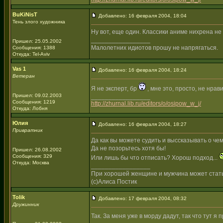
BuKiNisT
Добавлено: 16 февраля 2004, 18:04
Тень злого художника
Ну вот, еще один. Классики аниме нихрена не в
_________________
Пришел: 25.05.2002
Малолетних идиотов прошу не напрягаться.
Сообщения: 1388
Откуда: Tel-Aviv
Vas 1
Добавлено: 16 февраля 2004, 18:24
Ветеран
Я не эксперт, бр
, мне это, просто, не нрав
Пришел: 09.02.2003
_________________
Сообщения: 1219
http://zhurnal.lib.ru/editors/o/osipow_w_j/
Откуда: Лобня
Юлия
Добавлено: 16 февраля 2004, 18:27
Привратник
Да как вы можете судить и выссказывать о чем
Да не позорьтесь хотя бы!
Пришел: 26.08.2002
Сообщения: 329
Или лишь бы что отписать? Хорош подход...
Откуда: Москва
_________________
При хорошей женщине и мужчина может стат
(с)Алиса Постик
Tolik
Добавлено: 17 февраля 2004, 08:32
Дружинник
Так. За меня уже в морду дадут, так что тут я