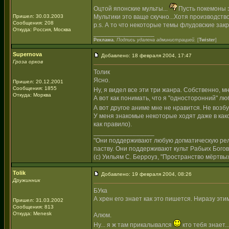
Оцтой японские мульты...
Пусть покемоны 
Пришел: 30.03.2003
Мультики это ваще скучно...Хотя производств
Сообщения: 208
p.s. А то что некоторые темы флудовские закр
Откуда: Россия, Москва
_________________
Реклама.
Подпись удалена администрацией.
[
Twister
]
Supernova
Добавлено: 18 февраля 2004, 17:47
Гроза орков
Толик
Ясно.
Пришел: 20.12.2001
Сообщения: 1855
Ну, я видел все эти три жанра. Собственно, 
Откуда: Морква
А вот как понимать, что я "односторонний" 
А вот другое аниме мне не нравится. Не возб
У меня знакомые некоторые ходят даже в какой
как правило).
_________________
"Они поддерживают любую догматическую рели
паству. Они поддерживают культ Рабьих Богов
(с) Уильям С. Берроуз, "Пространство мёртвых
Tolik
Добавлено: 19 февраля 2004, 08:26
Дружинник
БУка
А хрен его знает как это пишется. Ниразу этим
Пришел: 31.03.2002
Сообщения: 813
Откуда: Menesk
Алюм.
Ну... я ж там прикалывался
кто тебя знает..