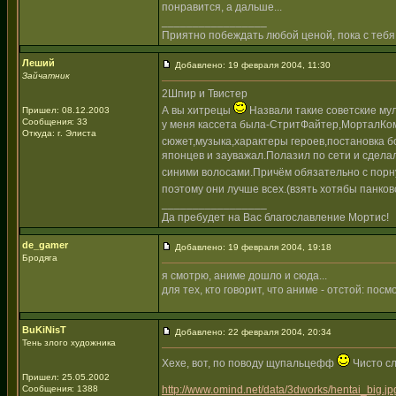
понравится, а дальше...
_________________
Приятно побеждать любой ценой, пока с тебя
Леший
Добавлено: 19 февраля 2004, 11:30
Зайчатник
2Шпир и Твистер
А вы хитрецы
Назвали такие советские му
Пришел: 08.12.2003
Сообщения: 33
у меня кассета была-СтритФайтер,МорталКом
Откуда: г. Элиста
сюжет,музыка,характеры героев,постановка бо
японцев и зауважал.Полазил по сети и сдела
синими волосами.Причём обязательно с пор
поэтому они лучше всех.(взять хотябы панко
_________________
Да пребудет на Вас благославление Мортис!
de_gamer
Добавлено: 19 февраля 2004, 19:18
Бродяга
я смотрю, аниме дошло и сюда...
для тех, кто говорит, что аниме - отстой: по
BuKiNisT
Добавлено: 22 февраля 2004, 20:34
Тень злого художника
Хехе, вот, по поводу щупальцефф
Чисто сл
Пришел: 25.05.2002
Сообщения: 1388
http://www.omind.net/data/3dworks/hentai_big.jp