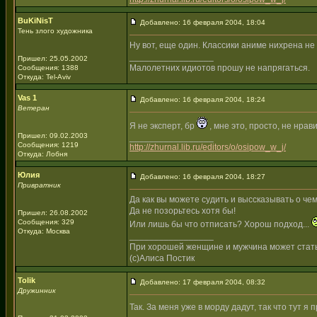
BuKiNisT
Добавлено: 16 февраля 2004, 18:04
Тень злого художника
Ну вот, еще один. Классики аниме нихрена не в
_________________
Пришел: 25.05.2002
Малолетних идиотов прошу не напрягаться.
Сообщения: 1388
Откуда: Tel-Aviv
Vas 1
Добавлено: 16 февраля 2004, 18:24
Ветеран
Я не эксперт, бр
, мне это, просто, не нрав
Пришел: 09.02.2003
_________________
Сообщения: 1219
http://zhurnal.lib.ru/editors/o/osipow_w_j/
Откуда: Лобня
Юлия
Добавлено: 16 февраля 2004, 18:27
Привратник
Да как вы можете судить и выссказывать о чем
Да не позорьтесь хотя бы!
Пришел: 26.08.2002
Сообщения: 329
Или лишь бы что отписать? Хорош подход...
Откуда: Москва
_________________
При хорошей женщине и мужчина может стат
(с)Алиса Постик
Tolik
Добавлено: 17 февраля 2004, 08:32
Дружинник
Так. За меня уже в морду дадут, так что тут я