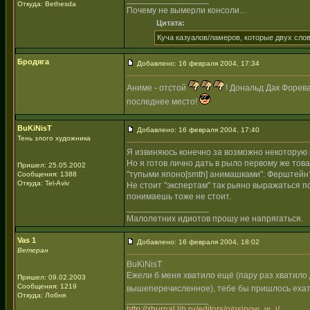
Откуда: Bethesda
Почему не вымерли консоли...
Цитата:
Куча казуалов/ламеров, которые двух слов
Бродяга
Добавлено: 16 февраля 2004, 17:34
Аниме - отстой
! Дональд Дак Форева!
последнее место!
BuKiNisT
Добавлено: 16 февраля 2004, 17:40
Тень злого художника
Я извиняюсь конечно за возможно некоторую гр
Но я готов лично дать в рыло первому же товар
Пришел: 25.05.2002
"тупыми японо[smth] анимашками". Ферштейн
Сообщения: 1388
Откуда: Tel-Aviv
Не стоит "экспертам" так рьяно выражаться п
понимаешь тоже не стоит.
_________________
Малолетних идиотов прошу не напрягаться.
Vas 1
Добавлено: 16 февраля 2004, 18:02
Ветеран
BuKiNisT
Ежели б меня хватило ещё (пару раз хватило
Пришел: 09.02.2003
Сообщения: 1219
вышеперечисленное), тебе бы пришлось ехат
Откуда: Лобня
_________________
http://zhurnal.lib.ru/editors/o/osipow_w_j/