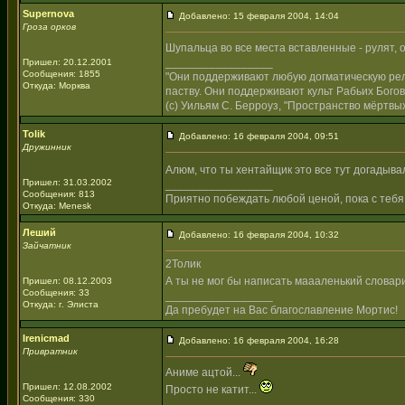
Supernova
Добавлено: 15 февраля 2004, 14:04
Гроза орков
Шупальца во все места вставленные - рулят, 
_________________
Пришел: 20.12.2001
Сообщения: 1855
"Они поддерживают любую догматическую рели
Откуда: Морква
паству. Они поддерживают культ Рабьих Богов
(с) Уильям С. Берроуз, "Пространство мёртвых
Tolik
Добавлено: 16 февраля 2004, 09:51
Дружинник
Алюм, что ты хентайщик это все тут догадывал
Пришел: 31.03.2002
_________________
Сообщения: 813
Приятно побеждать любой ценой, пока с тебя
Откуда: Menesk
Леший
Добавлено: 16 февраля 2004, 10:32
Зайчатник
2Толик
А ты не мог бы написать маааленький словар
Пришел: 08.12.2003
Сообщения: 33
_________________
Откуда: г. Элиста
Да пребудет на Вас благославление Мортис!
Irenicmad
Добавлено: 16 февраля 2004, 16:28
Привратник
Аниме ацтой...
Пришел: 12.08.2002
Просто не катит...
Сообщения: 330
_________________