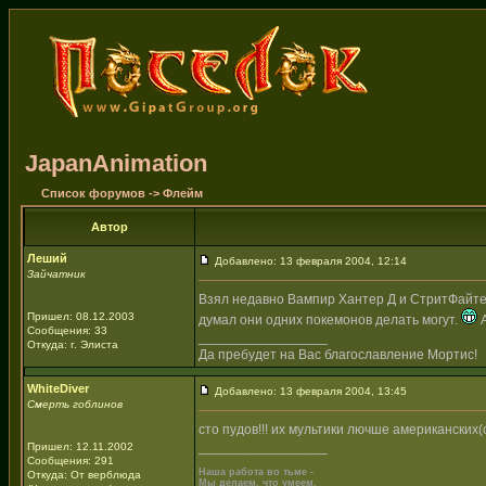
JapanAnimation
Список форумов
->
Флейм
Автор
Леший
Добавлено: 13 февраля 2004, 12:14
Зайчатник
Взял недавно Вампир Хантер Д и СтритФайте
Пришел: 08.12.2003
думал они одних покемонов делать могут.
А
Сообщения: 33
_________________
Откуда: г. Элиста
Да пребудет на Вас благославление Мортис!
WhiteDiver
Добавлено: 13 февраля 2004, 13:45
Смерть гоблинов
сто пудов!!! их мультики лючше американски
_________________
Пришел: 12.11.2002
Сообщения: 291
Наша работа во тьме -
Откуда: От верблюда
Мы делаем, что умеем,