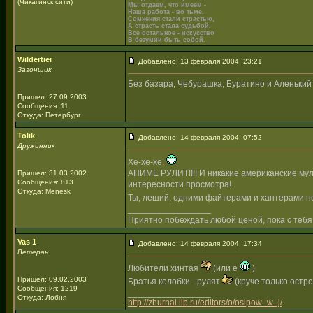
(Чикагинск сити)
Мы отдаем, что имеем -
Наша работа - во тьме.
Сомнения стали страстью,
А страсть стала судьбой.
Все остальное - искусство
В безумии быть собой.
Wildertier
Добавлено: 13 февраля 2004, 23:21
Загонщик
Без базара, Чебурашка, Буратино и Аленький ц
Пришел: 27.09.2003
Сообщения: 11
Откуда: Петербург
Tolik
Добавлено: 14 февраля 2004, 07:52
Дружинник
Хе-хе-хе.
АНИМЕ РУЛИТ!!!! И никакие американские мул
Пришел: 31.03.2002
Сообщения: 813
интересности просмотра!
Откуда: Menesk
Ты, леший, одними файтерами и хантерами не
_________________
Приятно побеждать любой ценой, пока с тебя
Vas 1
Добавлено: 14 февраля 2004, 17:34
Ветеран
Любители хинтая
(или е
)
Пришел: 09.02.2003
Братья колобки - рулят
(круче только остр
Сообщения: 1219
_________________
Откуда: Лобня
http://zhurnal.lib.ru/editors/o/osipow_w_j/