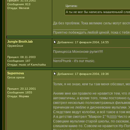
Пришел: 31.03.2002
Сообщения: 813
Цитата:
Откуда: Menesk
А ты не мог бы написать маааленький сло
Да без проблем. Тока великие силы могут вос
_________________
Приятно побеждать любой ценой, пока с тебя
Jungle Broth.lab
Добавлено: 17 февраля 2004, 14:55
Оружейник
Принцесса Мононоке рулит!!!!
_________________
Пришел: 08.11.2003
NeroPhunk - it's our music.
Сообщения: 187
Откуда: music of Kamchatka
Supernova
Добавлено: 17 февраля 2004, 19:36
Гроза орков
Толик, я не знаю, кем ты там меня обозвал, 
Пришел: 20.12.2001
Сообщения: 1855
Аниме мне как правило не нравится тем, что 
Откуда: Морква
автоматичны, а кроме того, темы постоянно од
смотрел несколько полнометражных фильмов..
причинам не люблю и диснеевские мультики.
Следствие ведут колобки, и всё такое в том
А в детстве смотрел "Макрон-1" %)))))) Чисто 
Совецкие мультики старой школы, по сказкам,
слишком какие-то. Совсем не нравится Ну-Пог