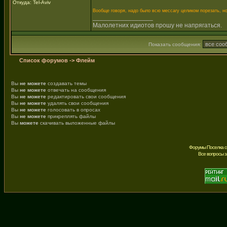
Откуда: Tel-Aviv
Вообще говоря, надо было всю мессагу целиком порезать, н
_________________
Малолетних идиотов прошу не напрягаться.
Показать сообщения:
Список форумов
->
Флейм
Вы
не можете
создавать темы
Вы
не можете
отвечать на сообщения
Вы
не можете
редактировать свои сообщения
Вы
не можете
удалять свои сообщения
Вы
не можете
голосовать в опросах
Вы
не можете
прикреплять файлы
Вы
можете
скачивать выложенные файлы
Форумы Поселка с
Все вопросы 