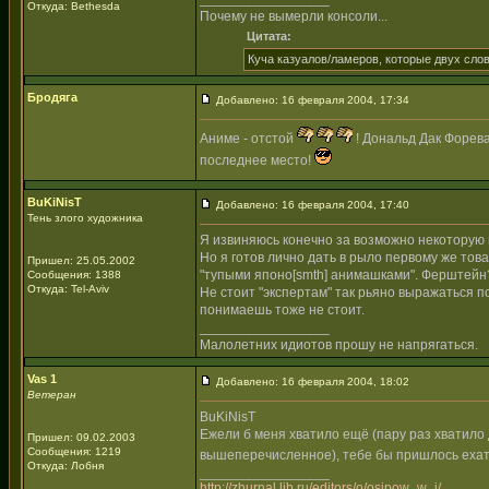
Откуда: Bethesda
Почему не вымерли консоли...
Цитата:
Куча казуалов/ламеров, которые двух слов
Бродяга
Добавлено: 16 февраля 2004, 17:34
Аниме - отстой
! Дональд Дак Форева!
последнее место!
BuKiNisT
Добавлено: 16 февраля 2004, 17:40
Тень злого художника
Я извиняюсь конечно за возможно некоторую гр
Но я готов лично дать в рыло первому же товар
Пришел: 25.05.2002
"тупыми японо[smth] анимашками". Ферштейн
Сообщения: 1388
Откуда: Tel-Aviv
Не стоит "экспертам" так рьяно выражаться п
понимаешь тоже не стоит.
_________________
Малолетних идиотов прошу не напрягаться.
Vas 1
Добавлено: 16 февраля 2004, 18:02
Ветеран
BuKiNisT
Ежели б меня хватило ещё (пару раз хватило
Пришел: 09.02.2003
Сообщения: 1219
вышеперечисленное), тебе бы пришлось ехат
Откуда: Лобня
_________________
http://zhurnal.lib.ru/editors/o/osipow_w_j/