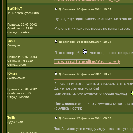
BuKiNisT
Добавлено: 16 февраля 2004, 18:04
Тень злого художника
Ну вот, еще один. Классики аниме нихрена не в
_________________
Пришел: 25.05.2002
Малолетних идиотов прошу не напрягаться.
Сообщения: 1388
Откуда: Tel-Aviv
Vas 1
Добавлено: 16 февраля 2004, 18:24
Ветеран
Я не эксперт, бр
, мне это, просто, не нрав
Пришел: 09.02.2003
_________________
Сообщения: 1219
http://zhurnal.lib.ru/editors/o/osipow_w_j/
Откуда: Лобня
Юлия
Добавлено: 16 февраля 2004, 18:27
Привратник
Да как вы можете судить и выссказывать о чем
Да не позорьтесь хотя бы!
Пришел: 26.08.2002
Сообщения: 329
Или лишь бы что отписать? Хорош подход...
Откуда: Москва
_________________
При хорошей женщине и мужчина может стат
(с)Алиса Постик
Tolik
Добавлено: 17 февраля 2004, 08:32
Дружинник
Так. За меня уже в морду дадут, так что тут я