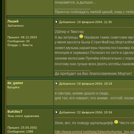
понравится, а дальше...
_________________
Приятно побеждать любой ценой, пока с тебя
Леший
Добавлено: 19 февраля 2004, 11:30
Зайчатник
2Шпир и Твистер
А вы хитрецы
Назвали такие советские му
Пришел: 08.12.2003
Сообщения: 33
у меня кассета была-СтритФайтер,МорталКом
Откуда: г. Элиста
сюжет,музыка,характеры героев,постановка бо
японцев и зауважал.Полазил по сети и сдела
синими волосами.Причём обязательно с пор
поэтому они лучше всех.(взять хотябы панко
_________________
Да пребудет на Вас благославление Мортис!
de_gamer
Добавлено: 19 февраля 2004, 19:18
Бродяга
я смотрю, аниме дошло и сюда...
для тех, кто говорит, что аниме - отстой: по
BuKiNisT
Добавлено: 22 февраля 2004, 20:34
Тень злого художника
Хехе, вот, по поводу щупальцефф
Чисто сл
Пришел: 25.05.2002
Сообщения: 1388
http://www.omind.net/data/3dworks/hentai_big.jp