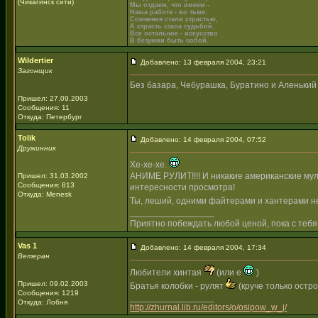
(Чикагинск сити)
Мы отдаем, что имеем -
Наша работа - во тьме.
Сомнения стали страстью,
А страсть стала судьбой.
Все остальное - искусство
В безумии быть собой.
Wildertier
Добавлено: 13 февраля 2004, 23:21
Загонщик
Без базара, Чебурашка, Буратино и Аленький ц
Пришел: 27.09.2003
Сообщения: 11
Откуда: Петербург
Tolik
Добавлено: 14 февраля 2004, 07:52
Дружинник
Хе-хе-хе.
АНИМЕ РУЛИТ!!!! И никакие американские мул
Пришел: 31.03.2002
Сообщения: 813
интересности просмотра!
Откуда: Menesk
Ты, леший, одними файтерами и хантерами не
_________________
Приятно побеждать любой ценой, пока с тебя
Vas 1
Добавлено: 14 февраля 2004, 17:34
Ветеран
Любители хинтая
(или е
)
Пришел: 09.02.2003
Братья колобки - рулят
(круче только остр
Сообщения: 1219
_________________
Откуда: Лобня
http://zhurnal.lib.ru/editors/o/osipow_w_j/