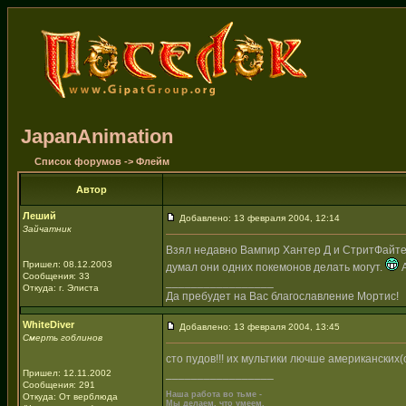
JapanAnimation
Список форумов
->
Флейм
Автор
Леший
Добавлено: 13 февраля 2004, 12:14
Зайчатник
Взял недавно Вампир Хантер Д и СтритФайте
Пришел: 08.12.2003
думал они одних покемонов делать могут.
А
Сообщения: 33
_________________
Откуда: г. Элиста
Да пребудет на Вас благославление Мортис!
WhiteDiver
Добавлено: 13 февраля 2004, 13:45
Смерть гоблинов
сто пудов!!! их мультики лючше американски
_________________
Пришел: 12.11.2002
Сообщения: 291
Наша работа во тьме -
Откуда: От верблюда
Мы делаем, что умеем,