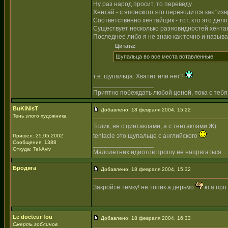
Ну раз народ просит, то переведу.
Хентай - с японского это переводится как "из
Соответственно хентайщик - тот, кто это дело
Существует несколько разновидностей хентая - 
Последнее либо я не знаю как точно и называе
Цитата:
Шупальца во все места вставленные
т.е. щупальца. Хватит или нет?
_________________
Приятно побеждать любой ценой, пока с тебя
BuKiNisT
Добавлено: 18 февраля 2004, 15:22
Тень злого художника
Толик, не с цинтаклами, а с тентаклами Ж)
tentacle это щупальце с английского
Пришел: 25.05.2002
Сообщения: 1388
_________________
Откуда: Tel-Aviv
Малолетних идиотов прошу не напрягаться.
Бродяга
Добавлено: 18 февраля 2004, 15:32
Закройте темку! не топик а дерьмо
ю а про 
Le docteur fou
Добавлено: 18 февраля 2004, 16:33
Смерть гоблинов