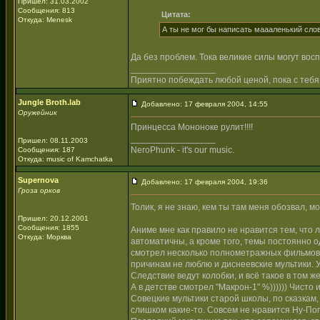
Пришел: 31.03.2002
Сообщения: 813
Цитата:
Откуда: Menesk
А ты не мог бы написать маааленький сло
Да без проблем. Тока великие силы могут вос
_________________
Приятно побеждать любой ценой, пока с тебя
Jungle Broth.lab
Добавлено: 17 февраля 2004, 14:55
Оружейник
Принцесса Мононоке рулит!!!!
_________________
Пришел: 08.11.2003
NeroPhunk - it's our music.
Сообщения: 187
Откуда: music of Kamchatka
Supernova
Добавлено: 17 февраля 2004, 19:36
Гроза орков
Толик, я не знаю, кем ты там меня обозвал, 
Пришел: 20.12.2001
Сообщения: 1855
Аниме мне как правило не нравится тем, что 
Откуда: Морква
автоматичны, а кроме того, темы постоянно од
смотрел несколько полнометражных фильмов..
причинам не люблю и диснеевские мультики.
Следствие ведут колобки, и всё такое в том
А в детстве смотрел "Макрон-1" %)))))) Чисто 
Совецкие мультики старой школы, по сказкам,
слишком какие-то. Совсем не нравится Ну-Пог