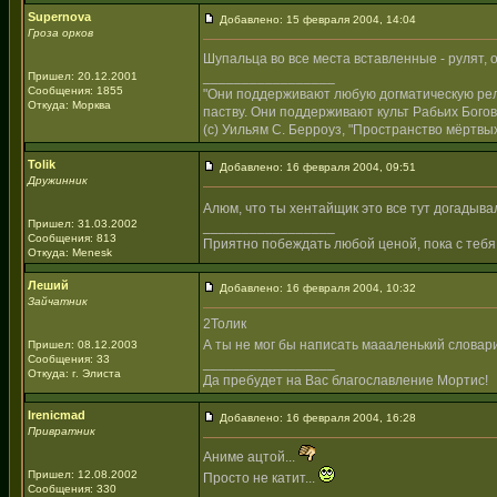
Supernova
Добавлено: 15 февраля 2004, 14:04
Гроза орков
Шупальца во все места вставленные - рулят, 
_________________
Пришел: 20.12.2001
Сообщения: 1855
"Они поддерживают любую догматическую рели
Откуда: Морква
паству. Они поддерживают культ Рабьих Богов
(с) Уильям С. Берроуз, "Пространство мёртвых
Tolik
Добавлено: 16 февраля 2004, 09:51
Дружинник
Алюм, что ты хентайщик это все тут догадывал
Пришел: 31.03.2002
_________________
Сообщения: 813
Приятно побеждать любой ценой, пока с тебя
Откуда: Menesk
Леший
Добавлено: 16 февраля 2004, 10:32
Зайчатник
2Толик
А ты не мог бы написать маааленький словар
Пришел: 08.12.2003
Сообщения: 33
_________________
Откуда: г. Элиста
Да пребудет на Вас благославление Мортис!
Irenicmad
Добавлено: 16 февраля 2004, 16:28
Привратник
Аниме ацтой...
Пришел: 12.08.2002
Просто не катит...
Сообщения: 330
_________________