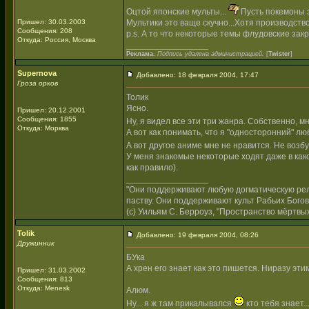
Оцтой японские мульты...
Пусть покемоны 
Пришел: 30.03.2003
Мультики это ваще скучно...Хотя производств
Сообщения: 208
p.s. А то что некоторые темы флудовские закр
Откуда: Россия, Москва
_________________
Реклама.
Подпись удалена администрацией.
[
Twister
]
Supernova
Добавлено: 18 февраля 2004, 17:47
Гроза орков
Толик
Ясно.
Пришел: 20.12.2001
Сообщения: 1855
Ну, я видел все эти три жанра. Собственно, 
Откуда: Морква
А вот как понимать, что я "односторонний" 
А вот другое аниме мне не нравится. Не возб
У меня знакомые некоторые ходят даже в какой
как правило).
_________________
"Они поддерживают любую догматическую рели
паству. Они поддерживают культ Рабьих Богов
(с) Уильям С. Берроуз, "Пространство мёртвых
Tolik
Добавлено: 19 февраля 2004, 08:26
Дружинник
БУка
А хрен его знает как это пишется. Ниразу этим
Пришел: 31.03.2002
Сообщения: 813
Откуда: Menesk
Алюм.
Ну... я ж там прикалывался
кто тебя знает..