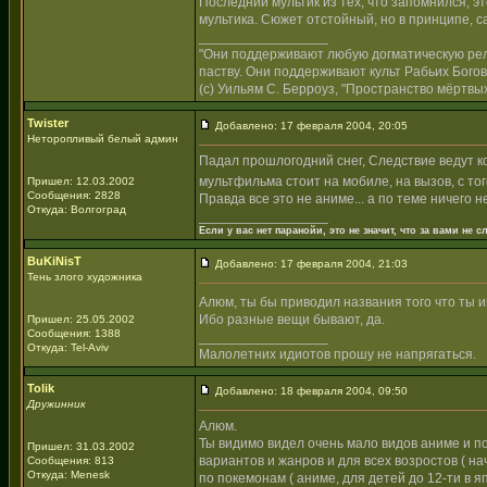
Последний мультик из тех, что запомнился, э
мультика. Сюжет отстойный, но в принципе, с
_________________
"Они поддерживают любую догматическую рели
паству. Они поддерживают культ Рабьих Богов
(с) Уильям С. Берроуз, "Пространство мёртвых
Twister
Добавлено: 17 февраля 2004, 20:05
Неторопливый белый админ
Падал прошлогодний снег, Следствие ведут к
мультфильма стоит на мобиле, на вызов, с тог
Пришел: 12.03.2002
Сообщения: 2828
Правда все это не аниме... а по теме ничего н
Откуда: Волгоград
_________________
Если у вас нет паранойи, это не значит, что за вами не сл
BuKiNisT
Добавлено: 17 февраля 2004, 21:03
Тень злого художника
Алюм, ты бы приводил названия того что ты 
Ибо разные вещи бывают, да.
Пришел: 25.05.2002
Сообщения: 1388
_________________
Откуда: Tel-Aviv
Малолетних идиотов прошу не напрягаться.
Tolik
Добавлено: 18 февраля 2004, 09:50
Дружинник
Алюм.
Ты видимо видел очень мало видов аниме и п
Пришел: 31.03.2002
вариантов и жанров и для всех возростов ( на
Сообщения: 813
Откуда: Menesk
по покемонам ( аниме, для детей до 12-ти в яп