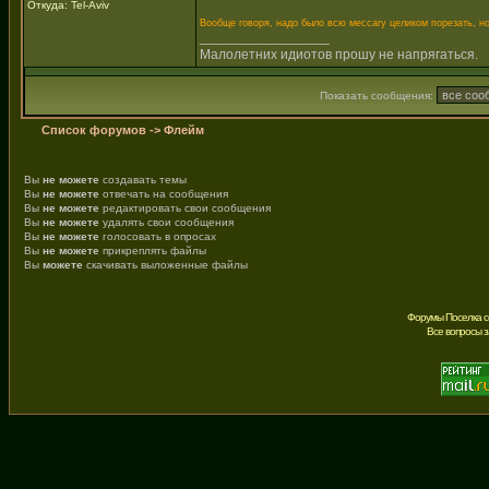
Откуда: Tel-Aviv
Вообще говоря, надо было всю мессагу целиком порезать, н
_________________
Малолетних идиотов прошу не напрягаться.
Показать сообщения:
Список форумов
->
Флейм
Вы
не можете
создавать темы
Вы
не можете
отвечать на сообщения
Вы
не можете
редактировать свои сообщения
Вы
не можете
удалять свои сообщения
Вы
не можете
голосовать в опросах
Вы
не можете
прикреплять файлы
Вы
можете
скачивать выложенные файлы
Форумы Поселка с
Все вопросы 