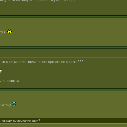
идел, то что видел - не понял, а уже - эксперт.
ится.
-то свое мнение, если ничего про это не знаете???
ь человеком
 прмолчу
 словарик по японанимации?