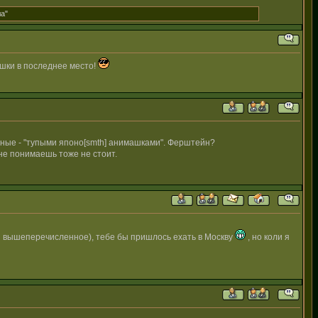
ла"
шки в последнее место!
добные - "тупыми японо[smth] анимашками". Ферштейн?
 не понимаешь тоже не стоит.
н вышеперечисленное), тебе бы пришлось ехать в Москву
, но коли я