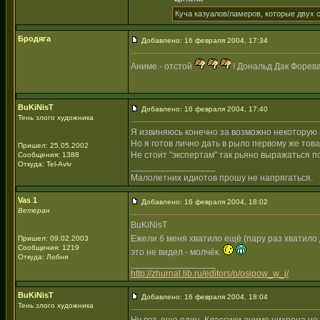
Куча казуалов/ламеров, которые двух с
Бродяга
Добавлено: 16 февраля 2004, 17:34
Аниме - отстой
! Дональд Дак Форева!
BuKiNisT
Добавлено: 16 февраля 2004, 17:40
Тень злого художника
Я извиняюсь конечно за возможно некоторую гр
Но я готов лично дать в рыло первому же това
Пришел: 25.05.2002
Не стоит "экспертам" так рьяно выражаться п
Сообщения: 1388
Откуда: Tel-Aviv
_________________
Малолетних идиотов прошу не напрягаться.
Vas 1
Добавлено: 16 февраля 2004, 18:02
Ветеран
BuKiNisT
Ежели б меня хватило ещё (пару раз хватило
Пришел: 09.02.2003
Сообщения: 1219
это не видел - молчёк.
Откуда: Лобня
_________________
http://zhurnal.lib.ru/editors/o/osipow_w_j/
BuKiNisT
Добавлено: 16 февраля 2004, 18:04
Тень злого художника