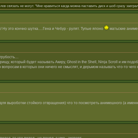
лов связать не могут. "Мне нравиться кагда можна паставить диск и шоб сразу заегра
 Ну это кончно шутка.....Гена и Чебур - рулят. Тупые японо
матьские аниме
убость....
рищу, который будет называть Акиру, Ghost in the Shell, Ninja Scroll и им по
о вопросам в которых они ничего не смыслят, и дерьмом называть что-то чего
 для выроботки стойкого отвращения) что то посмотреть анимешного (а имен