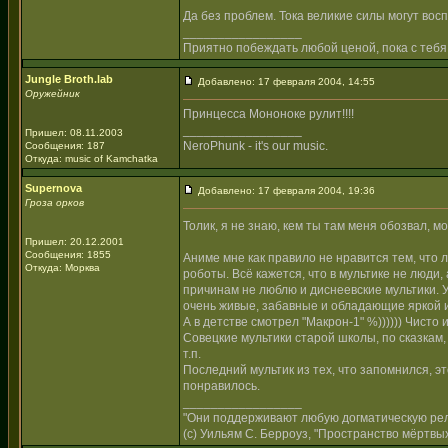
Да без проблем. Тока великие силы могут вос
_________________
Приятно побеждать любой ценой, пока с тебя
Jungle Broth.lab
Добавлено: 17 февраля 2004, 14:55
Оружейник
Принцесса Мононоке рулит!!!!
_________________
Пришел: 08.11.2003
NeroPhunk - it's our music.
Сообщения: 187
Откуда: music of Kamchatka
Supernova
Добавлено: 17 февраля 2004, 19:36
Гроза орков
Толик, я не знаю, кем ты там меня обозвал, 
Пришел: 20.12.2001
Сообщения: 1855
Аниме мне как правило не нравится тем, что 
Откуда: Морква
роботы. Всё кажется, что в мультике не люди
причинам не люблю и диснеевские мультики. 
очень живые, забавные и обладающие яркой 
А в детстве смотрел "Макрон-1" %)))))) Чисто 
Совецкие мультики старой школы, по сказкам,
т.п.
Последний мультик из тех, что запомнился, э
понравилось.
_________________
"Они поддерживают любую догматическую рели
(с) Уильям С. Берроуз, "Пространство мёртвых