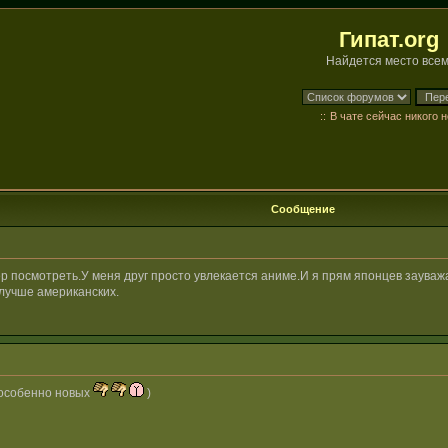
Гипат.org
Найдется место всем
::
В чате сейчас никого н
Сообщение
р посмотреть.У меня друг просто увлекается аниме.И я прям японцев заува
 лучше американских.
х(особенно новых
)