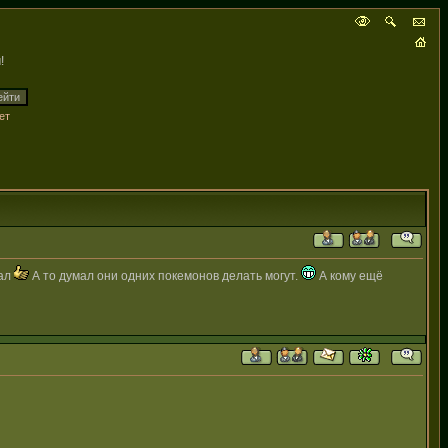
!
ет
жал
А то думал они одних покемонов делать могут.
А кому ещё