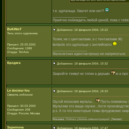
т.е. щупальца. Хватит или нет?
_________________
Приятно побеждать любой ценой, пока с тебя
BuKiNisT
Добавлено: 18 февраля 2004, 15:22
Тень злого художника
Толик, не с цинтаклами, а с тентаклами Ж)
tentacle это щупальце с английского
Пришел: 25.05.2002
Сообщения: 1388
_________________
Откуда: Tel-Aviv
Малолетних идиотов прошу не напрягаться.
Бродяга
Добавлено: 18 февраля 2004, 15:32
Закройте темку! не топик а дерьмо
ю а про 
Le docteur fou
Добавлено: 18 февраля 2004, 16:33
Смерть гоблинов
Оцтой японские мульты...
Пусть покемоны 
Пришел: 30.03.2003
Мультики это ваще скучно...Хотя производств
Сообщения: 208
p.s. А то что некоторые темы флудовские закр
Откуда: Россия, Москва
_________________
Реклама.
Подпись удалена администрацией.
[
Twister
]
Supernova
Добавлено: 18 февраля 2004, 17:47