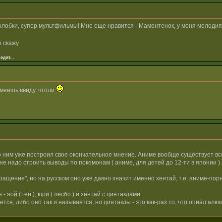
лобки, супер мультфильмы! Мне еще нравится - Мамонтенок, у меня мелодия и
е скажу
едят...
имеешь ввиду, чтоли
о ним уже построил свое окончательное мнение. Аниме вообще существует все
и не надо строить выводы по покемонам ( аниме, для детей до 12-ти в японии ).
вращение", но на русском оно уже давно значит именно хентай, т.е. аниме-порн
яой ( геи ), юри ( лесбо ) и хентай с цинтаклами.
тся, либо оно так и называется, но цинтаклы - это как-раз то, что опиал алю