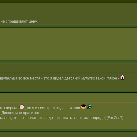
 не спрашивают цену.
щупальца во все места - это я видел детсякий мультик такой! такое -
это дерьмо
, но я их смотрел когда они шли
о Диснея мне нравится
ывают, это не значит что надо закрывать все темы подряд ;( (For ZesT)