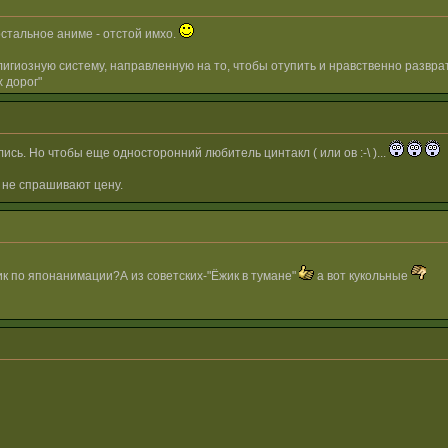
остальное аниме - отстой имхо.
гиозную систему, направленную на то, чтобы отупить и нравственно разврат
 дорог"
ись. Но чтобы еще односторонний любитель цинтакл ( или ов :-\ )...
 не спрашивают цену.
ик по японанимации?А из советских-"Ёжик в тумане"
а вот кукольные