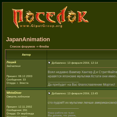
JapanAnimation
Список форумов
->
Флейм
Автор
Леший
Добавлено: 13 февраля 2004, 12:14
Зайчатник
Взял недавно Вампир Хантер Д и СтритФайте
нравятся японские мультики.Кстати они имхо
Пришел: 08.12.2003
Сообщения: 33
_________________
Откуда: г. Элиста
Да пребудет на Вас благославление Мортис!
WhiteDiver
Добавлено: 13 февраля 2004, 13:45
Смерть гоблинов
сто пудов!!! их мультики лючше американски
_________________
Пришел: 12.11.2002
Сообщения: 291
Наша работа во тьме -
Откуда: От верблюда
Мы делаем, что умеем,
(Чикагинск сити)