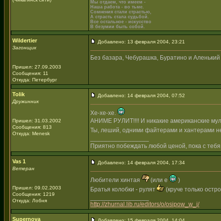
Мы отдаем, что имеем -
Наша работа - во тьме.
Сомнения стали страстью,
А страсть стала судьбой.
Все остальное - искусство
В безумии быть собой.
Wildertier
Добавлено: 13 февраля 2004, 23:21
Загонщик
Без базара, Чебурашка, Буратино и Аленький ц
Пришел: 27.09.2003
Сообщения: 11
Откуда: Петербург
Tolik
Добавлено: 14 февраля 2004, 07:52
Дружинник
Хе-хе-хе.
АНИМЕ РУЛИТ!!!! И никакие американские мул
Пришел: 31.03.2002
Сообщения: 813
Ты, леший, одними файтерами и хантерами не
Откуда: Menesk
_________________
Приятно побеждать любой ценой, пока с тебя
Vas 1
Добавлено: 14 февраля 2004, 17:34
Ветеран
Любители хинтая
(или е
)
Пришел: 09.02.2003
Братья колобки - рулят
(круче только остр
Сообщения: 1219
_________________
Откуда: Лобня
http://zhurnal.lib.ru/editors/o/osipow_w_j/
Supernova
Добавлено: 15 февраля 2004, 14:04