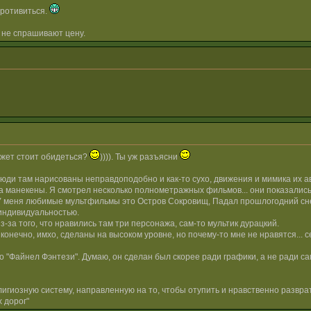
противиться.
 не спрашивают цену.
может стоит обидеться?
)))). Ты уж разъясни
люди там нарисованы неправдоподобно и как-то сухо, движения и мимика их ав
, а манекены. Я смотрел несколько полнометражных фильмов... они показалис
У меня любимые мультфильмы это Остров Сокровищ, Падал прошлогодний снег,
индивидуальностью.
из-за того, что нравились там три персонажа, сам-то мультик дурацкий.
 конечно, имхо, сделаны на высоком уровне, но почему-то мне не нравятся...
то "Файнел Фэнтези". Думаю, он сделан был скорее ради графики, а не ради с
гиозную систему, направленную на то, чтобы отупить и нравственно разврат
 дорог"