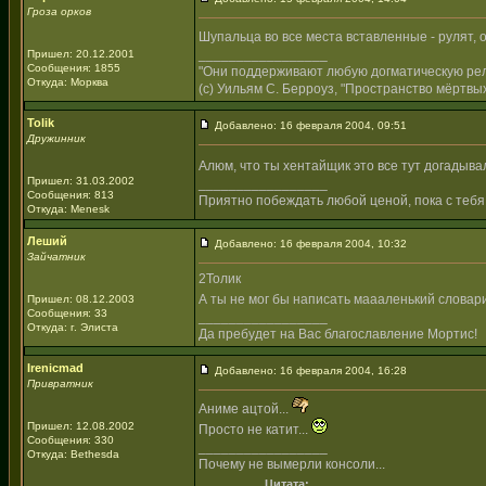
Гроза орков
Шупальца во все места вставленные - рулят, 
_________________
Пришел: 20.12.2001
Сообщения: 1855
"Они поддерживают любую догматическую рели
Откуда: Морква
(с) Уильям С. Берроуз, "Пространство мёртвых
Tolik
Добавлено: 16 февраля 2004, 09:51
Дружинник
Алюм, что ты хентайщик это все тут догадывал
Пришел: 31.03.2002
_________________
Сообщения: 813
Приятно побеждать любой ценой, пока с тебя
Откуда: Menesk
Леший
Добавлено: 16 февраля 2004, 10:32
Зайчатник
2Толик
А ты не мог бы написать маааленький словар
Пришел: 08.12.2003
Сообщения: 33
_________________
Откуда: г. Элиста
Да пребудет на Вас благославление Мортис!
Irenicmad
Добавлено: 16 февраля 2004, 16:28
Привратник
Аниме ацтой...
Пришел: 12.08.2002
Просто не катит...
Сообщения: 330
_________________
Откуда: Bethesda
Почему не вымерли консоли...
Цитата: