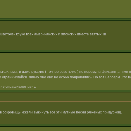
веточек круче всех американских и японских вместе взятых!!!!!
ьтфильмы, и даже русские ( точнее советские ) не перемультфильмят аниме 
 ограничивайся. Лично мне они не особо понравились. Но вот Берсерк! Это 
 не спрашивают цену.
ов сокровищь, ежели выкинуть все эти мутные песни ряженых придурков).