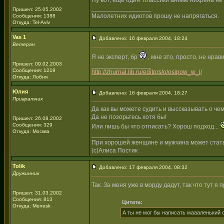
Ну вот, еще один. Классики аниме нихрена не в
_________________
Пришел: 25.05.2002
Малолетних идиотов прошу не напрягаться.
Сообщения: 1388
Откуда: Tel-Aviv
Vas 1
Добавлено: 16 февраля 2004, 18:24
Ветеран
Я не эксперт, бр
, мне это, просто, не нрав
Пришел: 09.02.2003
_________________
Сообщения: 1219
http://zhurnal.lib.ru/editors/o/osipow_w_j/
Откуда: Лобня
Юлия
Добавлено: 16 февраля 2004, 18:27
Привратник
Да как вы можете судить и выссказывать о чем
Да не позорьтесь хотя бы!
Пришел: 26.08.2002
Сообщения: 329
Или лишь бы что отписать? Хорош подход...
Откуда: Москва
_________________
При хорошей женщине и мужчина может стат
(с)Алиса Постик
Tolik
Добавлено: 17 февраля 2004, 08:32
Дружинник
Так. За меня уже в морду дадут, так что тут я
Пришел: 31.03.2002
Сообщения: 813
Цитата:
Откуда: Menesk
А ты не мог бы написать маааленький