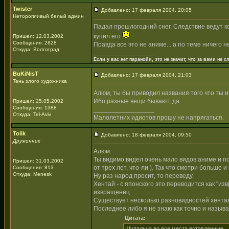
Twister
Добавлено: 17 февраля 2004, 20:05
Неторопливый белый админ
Падал прошлогодний снег, Следствие ведут ко
купил его
Пришел: 12.03.2002
Сообщения: 2828
Правда все это не аниме... а по теме ничего н
Откуда: Волгоград
_________________
Если у вас нет паранойи, это не значит, что за вами не сл
BuKiNisT
Добавлено: 17 февраля 2004, 21:03
Тень злого художника
Алюм, ты бы приводил названия того что ты 
Ибо разные вещи бывают, да.
Пришел: 25.05.2002
Сообщения: 1388
_________________
Откуда: Tel-Aviv
Малолетних идиотов прошу не напрягаться.
Tolik
Добавлено: 18 февраля 2004, 09:50
Дружинник
Алюм.
Ты видимо видел очень мало видов аниме и п
Пришел: 31.03.2002
от трех лет, что-ли ). Так что смотри больше 
Сообщения: 813
Откуда: Menesk
Ну раз народ просит, то переведу.
Хентай - с японского это переводится как "из
извращенец.
Существует несколько разновидностей хентая - 
Последнее либо я не знаю как точно и называе
Цитата:
Шупальца во все места вставленные