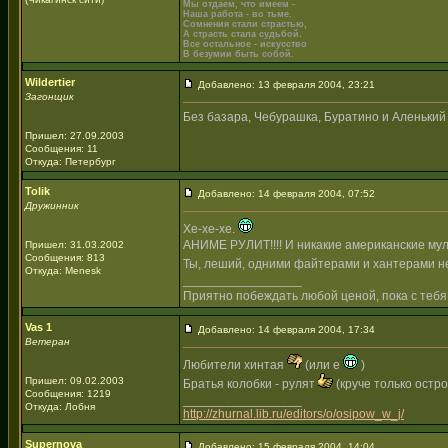
Мы отдаем, что имеем -
Наша работа - во тьме.
Сомнения стали страстью,
А страсть стала судьбой.
Все остальное - искусство
В безумии быть собой.
Wildertier
Добавлено: 13 февраля 2004, 23:21
Загонщик
Без базара, Чебурашка, Буратино и Аленький ц
Пришел: 27.09.2003
Сообщения: 11
Откуда: Петербург
Tolik
Добавлено: 14 февраля 2004, 07:52
Дружинник
Хе-хе-хе.
АНИМЕ РУЛИТ!!!! И никакие американские мул
Пришел: 31.03.2002
Сообщения: 813
Ты, леший, одними файтерами и хантерами не
Откуда: Menesk
_________________
Приятно побеждать любой ценой, пока с тебя
Vas 1
Добавлено: 14 февраля 2004, 17:34
Ветеран
Любители хинтая
(или е
)
Пришел: 09.02.2003
Братья колобки - рулят
(круче только остр
Сообщения: 1219
_________________
Откуда: Лобня
http://zhurnal.lib.ru/editors/o/osipow_w_j/
Supernova
Добавлено: 15 февраля 2004, 14:04