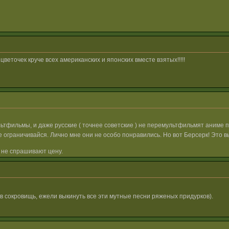
веточек круче всех американских и японских вместе взятых!!!!!
ьтфильмы, и даже русские ( точнее советские ) не перемультфильмят аниме 
 ограничивайся. Лично мне они не особо понравились. Но вот Берсерк! Это 
 не спрашивают цену.
ов сокровищь, ежели выкинуть все эти мутные песни ряженых придурков).