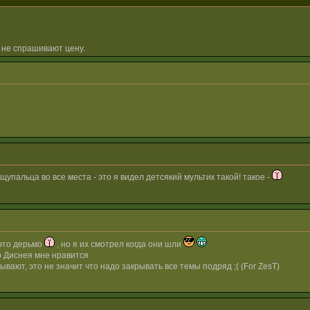
 не спрашивают цену.
щупальца во все места - это я видел детсякий мультик такой! такое -
это дерьмо
, но я их смотрел когда они шли
о Диснея мне нравится
ывают, это не значит что надо закрывать все темы подряд ;( (For ZesT)