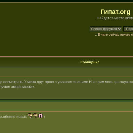
Гипат.org
Найдется место всем
::
В чате сейчас никого н
Сообщение
р посмотреть.У меня друг просто увлекается аниме.И я прям японцев заува
 лучше американских.
х(особенно новых
)