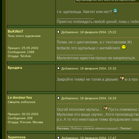
т.е. щупальца. Хватит или нет?
_________________
Приятно побеждать любой ценой, пока с тебя
BuKiNisT
Добавлено: 18 февраля 2004, 15:22
Тень злого художника
Толик, не с цинтаклами, а с тентаклами Ж)
tentacle это щупальце с английского
Пришел: 25.05.2002
Сообщения: 1388
_________________
Откуда: Tel-Aviv
Малолетних идиотов прошу не напрягаться.
Бродяга
Добавлено: 18 февраля 2004, 15:32
Закройте темку! не топик а дерьмо
ю а про 
Le docteur fou
Добавлено: 18 февраля 2004, 16:33
Смерть гоблинов
Оцтой японские мульты...
Пусть покемоны 
Пришел: 30.03.2003
Мультики это ваще скучно...Хотя производств
Сообщения: 208
p.s. А то что некоторые темы флудовские закр
Откуда: Россия, Москва
_________________
Реклама.
Подпись удалена администрацией.
[
Twister
]
Supernova
Добавлено: 18 февраля 2004, 17:47