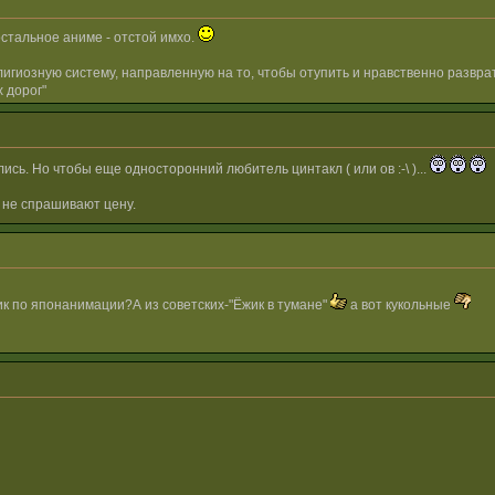
остальное аниме - отстой имхо.
гиозную систему, направленную на то, чтобы отупить и нравственно разврат
 дорог"
ись. Но чтобы еще односторонний любитель цинтакл ( или ов :-\ )...
 не спрашивают цену.
ик по японанимации?А из советских-"Ёжик в тумане"
а вот кукольные