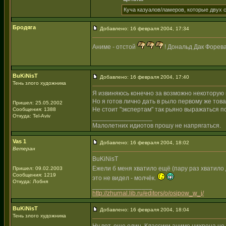
Куча казуалов/ламеров, которые двух с
Бродяга
Добавлено: 16 февраля 2004, 17:34
Аниме - отстой
! Дональд Дак Форева!
BuKiNisT
Добавлено: 16 февраля 2004, 17:40
Тень злого художника
Я извиняюсь конечно за возможно некоторую гр
Но я готов лично дать в рыло первому же това
Пришел: 25.05.2002
Не стоит "экспертам" так рьяно выражаться п
Сообщения: 1388
Откуда: Tel-Aviv
_________________
Малолетних идиотов прошу не напрягаться.
Vas 1
Добавлено: 16 февраля 2004, 18:02
Ветеран
BuKiNisT
Ежели б меня хватило ещё (пару раз хватило
Пришел: 09.02.2003
Сообщения: 1219
это не видел - молчёк.
Откуда: Лобня
_________________
http://zhurnal.lib.ru/editors/o/osipow_w_j/
BuKiNisT
Добавлено: 16 февраля 2004, 18:04
Тень злого художника