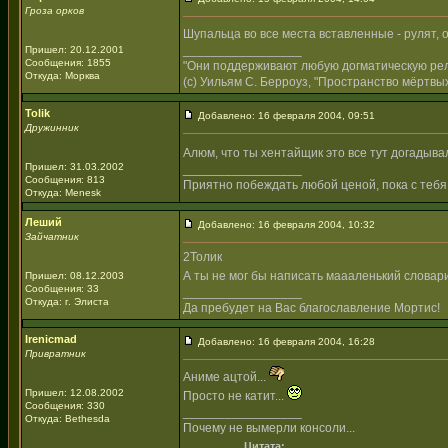
Гроза орков
Шупальца во все места вставленные - рулят, 
_________________
Пришел: 20.12.2001
Сообщения: 1855
"Они поддерживают любую догматическую рели
Откуда: Морква
(с) Уильям С. Берроуз, "Пространство мёртвых
Tolik
Добавлено: 16 февраля 2004, 09:51
Дружинник
Алюм, что ты хентайщик это все тут догадывал
Пришел: 31.03.2002
_________________
Сообщения: 813
Приятно побеждать любой ценой, пока с тебя
Откуда: Menesk
Леший
Добавлено: 16 февраля 2004, 10:32
Зайчатник
2Толик
А ты не мог бы написать маааленький словар
Пришел: 08.12.2003
Сообщения: 33
_________________
Откуда: г. Элиста
Да пребудет на Вас благославление Мортис!
Irenicmad
Добавлено: 16 февраля 2004, 16:28
Привратник
Аниме ацтой...
Пришел: 12.08.2002
Просто не катит...
Сообщения: 330
_________________
Откуда: Bethesda
Почему не вымерли консоли...
Цитата: