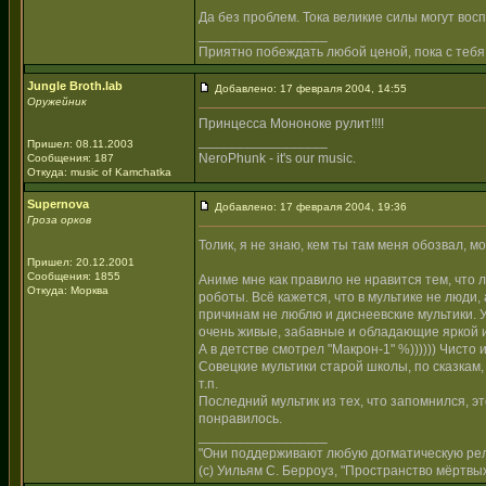
Да без проблем. Тока великие силы могут вос
_________________
Приятно побеждать любой ценой, пока с тебя
Jungle Broth.lab
Добавлено: 17 февраля 2004, 14:55
Оружейник
Принцесса Мононоке рулит!!!!
_________________
Пришел: 08.11.2003
NeroPhunk - it's our music.
Сообщения: 187
Откуда: music of Kamchatka
Supernova
Добавлено: 17 февраля 2004, 19:36
Гроза орков
Толик, я не знаю, кем ты там меня обозвал, 
Пришел: 20.12.2001
Сообщения: 1855
Аниме мне как правило не нравится тем, что 
Откуда: Морква
роботы. Всё кажется, что в мультике не люди
причинам не люблю и диснеевские мультики. 
очень живые, забавные и обладающие яркой 
А в детстве смотрел "Макрон-1" %)))))) Чисто 
Совецкие мультики старой школы, по сказкам,
т.п.
Последний мультик из тех, что запомнился, э
понравилось.
_________________
"Они поддерживают любую догматическую рели
(с) Уильям С. Берроуз, "Пространство мёртвых