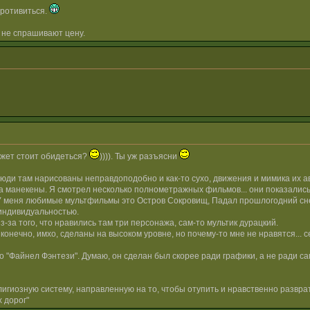
противиться.
 не спрашивают цену.
может стоит обидеться?
)))). Ты уж разъясни
люди там нарисованы неправдоподобно и как-то сухо, движения и мимика их ав
, а манекены. Я смотрел несколько полнометражных фильмов... они показалис
У меня любимые мультфильмы это Остров Сокровищ, Падал прошлогодний снег,
индивидуальностью.
из-за того, что нравились там три персонажа, сам-то мультик дурацкий.
 конечно, имхо, сделаны на высоком уровне, но почему-то мне не нравятся...
то "Файнел Фэнтези". Думаю, он сделан был скорее ради графики, а не ради с
гиозную систему, направленную на то, чтобы отупить и нравственно разврат
 дорог"