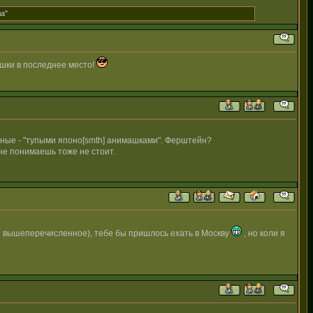
ла"
шки в последнее место!
добные - "тупыми японо[smth] анимашками". Ферштейн?
 не понимаешь тоже не стоит.
н вышеперечисленное), тебе бы пришлось ехать в Москву
, но коли я