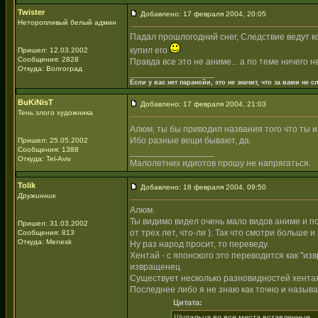
Twister
Добавлено: 17 февраля 2004, 20:05
Неторопливый белый админ
Падал прошлогодний снег, Следствие ведут ко
купил его
Пришел: 12.03.2002
Сообщения: 2828
Правда все это не аниме... а по теме ничего н
Откуда: Волгоград
_________________
Если у вас нет паранойи, это не значит, что за вами не сл
BuKiNisT
Добавлено: 17 февраля 2004, 21:03
Тень злого художника
Алюм, ты бы приводил названия того что ты 
Ибо разные вещи бывают, да.
Пришел: 25.05.2002
Сообщения: 1388
_________________
Откуда: Tel-Aviv
Малолетних идиотов прошу не напрягаться.
Tolik
Добавлено: 18 февраля 2004, 09:50
Дружинник
Алюм.
Ты видимо видел очень мало видов аниме и п
Пришел: 31.03.2002
от трех лет, что-ли ). Так что смотри больше 
Сообщения: 813
Откуда: Menesk
Ну раз народ просит, то переведу.
Хентай - с японского это переводится как "из
извращенец.
Существует несколько разновидностей хентая - 
Последнее либо я не знаю как точно и называе
Цитата:
Шупальца во все места вставленные