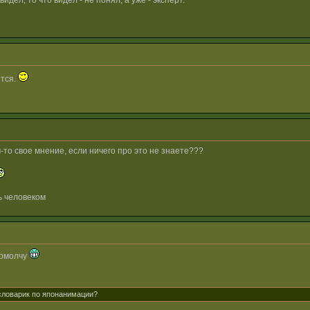
идел, то что видел - не понял, а уже - эксперт.
ится.
-то свое мнение, если ничего про это не знаете???
ь человеком
 прмолчу
 словарик по японанимации?