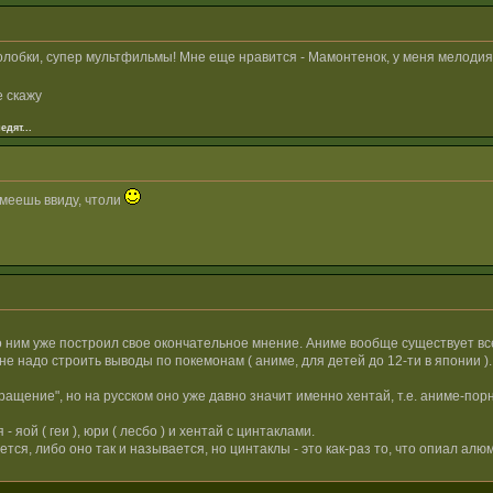
лобки, супер мультфильмы! Мне еще нравится - Мамонтенок, у меня мелодия и
е скажу
едят...
имеешь ввиду, чтоли
о ним уже построил свое окончательное мнение. Аниме вообще существует все
и не надо строить выводы по покемонам ( аниме, для детей до 12-ти в японии ).
вращение", но на русском оно уже давно значит именно хентай, т.е. аниме-порн
яой ( геи ), юри ( лесбо ) и хентай с цинтаклами.
тся, либо оно так и называется, но цинтаклы - это как-раз то, что опиал алю