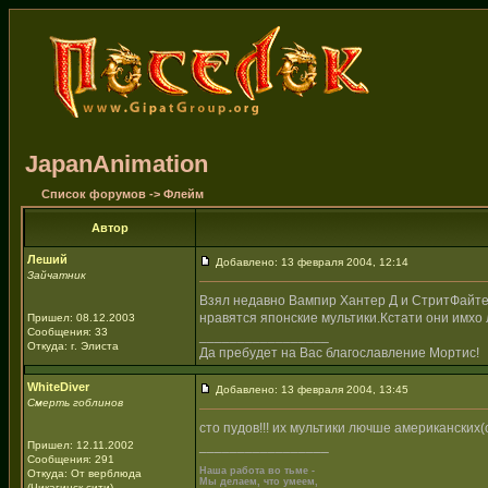
JapanAnimation
Список форумов
->
Флейм
Автор
Леший
Добавлено: 13 февраля 2004, 12:14
Зайчатник
Взял недавно Вампир Хантер Д и СтритФайте
нравятся японские мультики.Кстати они имхо
Пришел: 08.12.2003
Сообщения: 33
_________________
Откуда: г. Элиста
Да пребудет на Вас благославление Мортис!
WhiteDiver
Добавлено: 13 февраля 2004, 13:45
Смерть гоблинов
сто пудов!!! их мультики лючше американски
_________________
Пришел: 12.11.2002
Сообщения: 291
Наша работа во тьме -
Откуда: От верблюда
Мы делаем, что умеем,
(Чикагинск сити)