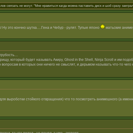
лов связать не могут. "Мне нравиться кагда можна паставить диск и шоб сразу заегра
 Ну это кончно шутка.....Гена и Чебур - рулят. Тупые японо
матьские аниме
убость....
рищу, который будет называть Акиру, Ghost in the Shell, Ninja Scroll и им по
о вопросам в которых они ничего не смыслят, и дерьмом называть что-то чего
 для выроботки стойкого отвращения) что то посмотреть анимешного (а имен