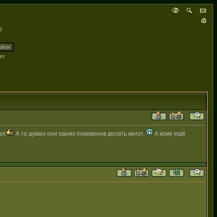
!
ет
жал
А то думал они одних покемонов делать могут.
А кому ещё