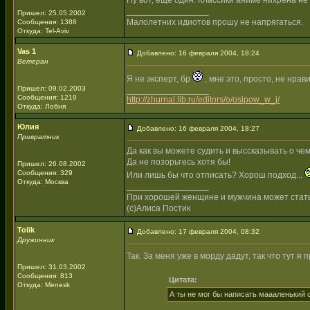
Ну вот, еще один. Классики аниме нихрена не в
_________________
Пришел: 25.05.2002
Малолетних идиотов прошу не напрягаться.
Сообщения: 1388
Откуда: Tel-Aviv
Vas 1
Добавлено: 16 февраля 2004, 18:24
Ветеран
Я не эксперт, бр
, мне это, просто, не нрав
Пришел: 09.02.2003
_________________
Сообщения: 1219
http://zhurnal.lib.ru/editors/o/osipow_w_j/
Откуда: Лобня
Юлия
Добавлено: 16 февраля 2004, 18:27
Привратник
Да как вы можете судить и выссказывать о чем
Да не позорьтесь хотя бы!
Пришел: 26.08.2002
Сообщения: 329
Или лишь бы что отписать? Хорош подход...
Откуда: Москва
_________________
При хорошей женщине и мужчина может стат
(с)Алиса Постик
Tolik
Добавлено: 17 февраля 2004, 08:32
Дружинник
Так. За меня уже в морду дадут, так что тут я
Пришел: 31.03.2002
Сообщения: 813
Цитата:
Откуда: Menesk
А ты не мог бы написать маааленький