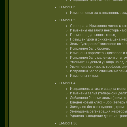
EI-Mod 1.6
Изменен опыт за выполненные за
EI-Mod 1.5
С генерала Ирискелля можно снят
Изменены названия некоторых монс
Повышена дальность копья;
Повышен урон и снижена цена нек
Зелье "ускорение" заменено на зел
Исправлен баг с броней;
Изменены параметры циклопов и 
Исправлен баг с маленьким опытом 
Уменьшены деньги у Гонца на одн
Увеличена стоимость трофеев, сни
Исправлен баг со слишком малень
Изменены титры.
EI-Mod 1.4
Исправлены атака и защита монст
Изменены зелья (теперь они делят
Добавлено 2 новых зелья (снимаютс
Введен новый класс - Вор (теперь 
Замедлен бег всех существ, кроме
Уменьшена регенерация некоторых
Удалено выпадение денег из тролл
EI-Mod 1.36