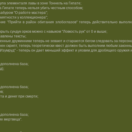
па элементаля лавы в зоне Тоннель на Гипате;
а Гипате теперь нельзя убить честным способом;
Бабуром "О работе мастера";
иятности у коллекционера";
ание "Прийти в район обитания злобоглазов" теперь действительно выполн
крыть сундук орков можно с навыком "Ловкость рук" от 0 и выше;
равлены тексты;
сенные дружинники теперь не зевают и стараются бегом следовать за персон
енен скрипт, теперь теоретически квест должен быть выполним любым законн
зумруд" - теперь он дает меньший эффект и уязвим для дробящего оружия и 
 дополнена база;
д);
 дополнена база;
в;
а и денег при смерти;
 дополнена база;
е мертвеца".