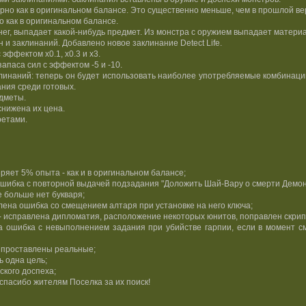
ерно как в оригинальном балансе. Это существенно меньше, чем в прошлой ве
 как в оригинальном балансе.
нег, выпадает какой-нибудь предмет. Из монстра с оружием выпадает материа
и заклинаний. Добавлено новое заклинание Detect Life.
эффектом x0.1, x0.3 и x3.
паса сил с эффектом -5 и -10.
линаний: теперь он будет использовать наиболее употребляемые комбинации
ния среди готовых.
дметы.
нижена их цена.
ретами.
ряет 5% опыта - как и в оригинальном балансе;
ошибка с повторной выдачей подзадания "Доложить Шай-Вару о смерти Демон
е больше нет букваря;
влена ошибка со смещением алтаря при установке на него ключа;
" - исправлена дипломатия, расположение некоторых юнитов, поправлен скрип
на ошибка с невыполнением задания при убийстве гарпии, если в момент 
 проставлены реальные;
ь одна цель;
ского доспеха;
спасибо жителям Поселка за их поиск!