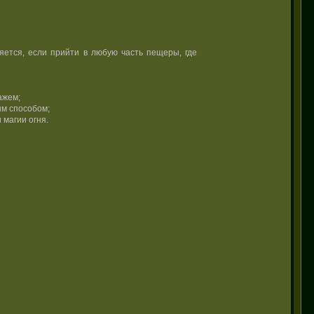
яется, если прийти в любую часть пещеры, где
ажем;
ым способом;
магии огня.