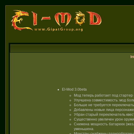
In
EI-Mod 3.0beta
Мод теперь работает под стартер
Улучшена совместимость: мод больш
Больше не требуется переключать з
Добавлены новые лица персонажей
Убран старый переключатель квесто
Существенно увеличен урон оружия
Снижена мощность батареек (жезл
уменьшена.
Монстры снабжены разнообразными