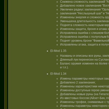
Снижена сложность заклинаний "Ас
Добавлено новое заклинание "Взгл
Увеличен радиус заклинания "Орли
заклинания "Неслышный шаг" и "Н
Изменены энергия и сложность ор
Уменьшена длительность заклинан
Поднята сложность некоторым кира
Изменены защита, броня и атака з
Исправлена ошибка с слишком боль
Исправлена ошибка с полуголым М
Поднят уровень брони "Фамильной 
Исправлены атака, защита и получ
EI-Mod 1.35
Названы и описаны все руны, зак
Длинный лук перенесен на Сусланг
Баланс оружия изменен на более б
и т.п.).
EI-Mod 1.34
Измены параметры некоторых зак
Добавлено 2 заклинания;
Изменены характеристики некотор
Изменены доступные герою умени
Добавлены новые руны (на Гипате
Из квестовых боссов (Айзет-Бек, г
Изменены трофеи, снимаемые с тр
Изменены параметры некоторого 