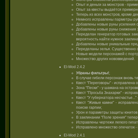
Опыт и деньги за монстров - прим
Опыт за квесты выдаётся примерно
Теперь из всех монстров, кроме де
Немного исправлены парметры рун 
Добавлены новые руны усиления с 
Добавлены новые руны снижения за
Переделан генератор готовых зак
вероятность найти нужное заклина
Добавлены новые уникальные пре
Переделаны зелья. Существенно с
Новые модели персонажей с порт
Множество других нововведений.
EI-Mod 2.4.2
Убраны фильтры!
;
В случае гибели персонаж вновь те
Квест "Переговоры" - исправлена 
Зона "Пески" - у шамана на остров
Квест "Просьба Знахарки" - испра
Квест "У губернатора несчастье...
Квест "Живые камни" - исправле
поиске гарпии;
Урон и параметры защиты юнитов
В заклинании "Поле зрения" тепер
Исправлены чертежи легкого гипат
Исправлено множество опечаток - 
EI-Mod 2.4.1