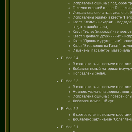
Исправлена ошибка с подбором тру
Големов-стражей в зоне Тоннель н
Исправлена опечатка в диалоге с 
Исправлены ошибки в квесте "Непр
Квест "Зелье Знахарки" - подзад
водятся злобоглазы;
Квест "Зелье Знахарки" - теперь от
Квест "Пропали дружинники" - исп
Квест "Пропали дружинники" - спа
Квест "Вторжение на Гипат" - изм
Изменены параметры материала "И
EI-Mod 2.4
В соответствии с новыми квестами
Добавлен новый материал (изумру
Поправлены зелья.
EI-Mod 2.3
В соответствии с новыми квестами
Немного увеличена скорость юнито
Исправлена ошибка с потерей опыт
Добавлен алмазный лук.
EI-Mod 2.2
В соответствии с новыми квестами
Добавлено заклинание "Ослеплени
EI-Mod 2.1