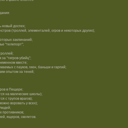
дания:
ь новый доспех;
тров (троллей, элементалей, огров и некоторых других);
оторых заклинаний;
ье "телепорт";
троллей;
за "тигров-убийц";
оименном квесте;
маемых с пауков, гиен, баньши и гарпий;
ким опытом за теней;
ров в Пещере;
ся на магические школы);
я с трупов врагов);
можно воровать у всех);
 людей;
 противников;
ей, ящеров, скелетов.