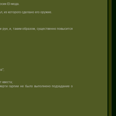
рсии EI-мода.
л, из которого сделано его оружие.
 рун, и, таким образом, существенно повысится
а";
т квеста;
смерти гарпии не было выполнено подзадание о