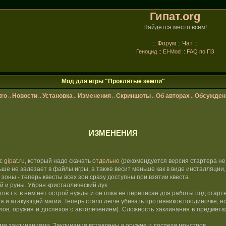
Гипат.org
Найдется место всем!
::
Форум
::
Чат
::
Геноцид
::
EI-Mod
::
FAQ по ПЗ
Мод для игры "Проклятые земли"
tro
Новости
Установка
Изменения
Скриншоты
Об авторах
Обсужден
::
::
::
::
::
::
ИЗМЕНЕНИЯ
 с
gipat.ru
, который надо скачать
отдельно
(рекомендуется версия стартера не 
е не залезает в файлы игры, а также весит меньше как в виде инсталляции, т
оны - теперь квесты всех зон сразу доступны при взятии квеста.
 и руны. Убран кристаллический лук.
в т.к. в нем нет острой нужды и он пока не переписан для работы под старт
 и атакующей магии. Теперь стало легче убивать противников поодиночке, но
ов, оружия и доспехов с автолечением). Сложность заклинания в предмета
 заклинаниями. Заклинания вставлены в оружие и доспехи монстров.