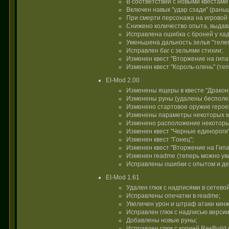
В соответствии с новыми квестами
Включен навык "удар сзади" (раньш
При смерти персонажа на игровой 
Снижено количество опыта, выдава
Исправлена ошибка с броней у хад
Уменьшена дальность зелья "телеп
Исправлен баг с зельями стихии;
Изменен квест "Вторжение на гипа
Изменен квест "Король-олень" (те
EI-Mod 2.00
Изменены ящеры в квесте "Дракон
Изменены руны (удалены бесполез
Изменено стартовое оружие герое
Изменены параметры некоторых м
Изменено расположение некоторы
Изменен квест "Черные единороги"
Изменен квест "Гонец";
Изменен квест "Вторжение на Гипа
Изменен readme (теперь можно ув
Исправлены ошибки с опытом и ден
EI-Mod 1.61
Удален глюк с надписями в сетевой
Исправлены опечатки в readme;
Увеличен урон и штраф атаки кин
Исправлен глюк с надписью версии 
Добавлены новые руны;
Исправлен глюк с копией ResBuild.e