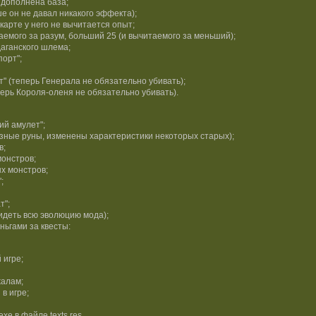
 дополнена база;
е он не давал никакого эффекта);
карте у него не вычитается опыт;
емого за разум, больший 25 (и вычитаемого за меньший);
аганского шлема;
орт";
т" (теперь Генерала не обязательно убивать);
перь Короля-оленя не обязательно убивать).
ий амулет";
ные руны, изменены характеристики некоторых старых);
в;
онстров;
х монстров;
;
т";
идеть всю эволюцию мода);
ьгами за квесты:
 игре;
жалам;
в игре;
xe в файле texts.res.