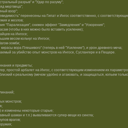
тральный разрыв" и "Удар по разуму";
яд мертвеца";
ный взор";
евидимость" перенесены на Гипат и Ингос соответственно, с соответствующ
ужия и жезлов;
ия "Парализация", снижен эффект "Замедления" и "Ускорения";
сам (чтобы в них можно было вставить усиление);
айцев на Ингосе;
шим весом кольчуг на Ингосе;
агом-зомби;
кирасы вора Плешивого" (теперь в ней "Усиление"), и урон древнего меча;
аемый за убийство опыт монстров на Ингосе, Суслангере и в Пещере.
линания и предметы;
ер, простой арбалет на Ингос, с соответствующим изменением их параметров
лизкий к реальному (мечом удобно и атаковать, и защищаться, копьем толь
линаний;
ых монстров;
я;
) и изменены некоторые старые;
лавный шаман и т.п.) вываливаются супер-вещи из сингла;
упов врагов;
оружия;