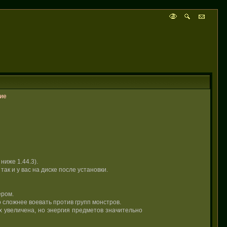
ие
ниже 1.44.3).
ак и у вас на диске после установки.
ером.
 сложнее воевать против групп монстров.
х увеличена, но энергия предметов значительно