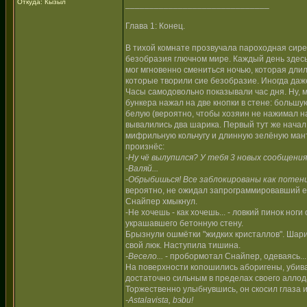
Откуда: Кызыл
______________________________
Глава 1: Конец.
В тихой комнате прозвучала пароходная сире
безобразия глючном мире. Каждый день здес
мог мгновенно смениться ночью, которая длил
которые творили сие безобразие. Иногда даж
Часы самодовольно показывали час дня. Ну, м
бункера нажал на две кнопки в стене: больш
белую (вероятно, чтобы хозяин не нажимал на
вывалились два шарика. Первый тут же начал
мифрильную кольчугу и длинную зелёную ман
произнёс:
-Ну чё вылупился? У тебя 3 новых сообщени
-Валяй...
-Обрыбишься! Все заблокированы как потен
вероятно, не ожидал запрограммировавший ег
Снайпер хмыкнул.
-Не хочешь - как хочешь... - ловкий пинок н
украшавшего бетонную стену.
Брызнули ошмётки "жидких кристаллов". Шарик
свой люк. Наступила тишина.
-Весело...
- пробормотал Снайпер, одеваясь...
На поверхности копошились аборигены, убивая
достаточно сильным в пределах своего аллода
Торжественно улыбнувшись, он скосил глаза 
-Astalavista, bэbи!