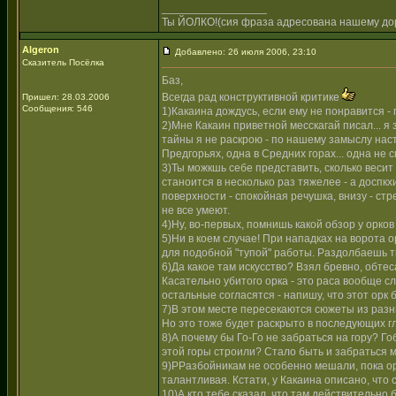
_________________
Ты ЙОЛКО!(сия фраза адресована нашему дор
Algeron
Добавлено: 26 июля 2006, 23:10
Сказитель Посёлка
Баз,
Всегда рад конструктивной критике
Пришел: 28.03.2006
Сообщения: 546
1)Какаина дождусь, если ему не понравится -
2)Мне Какаин приветной месскагай писал... я 
тайны я не раскрою - по нашему замыслу наст
Предгорьях, одна в Средних горах... одна не с
3)Ты можкшь себе представить, сколько веси
станоится в несколько раз тяжелее - а доспкх
поверхности - спокойная речушка, внизу - стр
не все умеют.
4)Ну, во-первых, помнишь какой обзор у орков
5)Ни в коем случае! При нападках на ворота
для подобной "тупой" работы. Раздолбаешь т
6)Да какое там искусство? Взял бревно, обтес
Касательно убитого орка - это раса вообще с
остальные согласятся - напишу, что этот орк 
7)В этом месте пересекаются сюжеты из разн
Но это тоже будет раскрыто в последующих гл
8)А почему бы Го-Го не забраться на гору? Го
этой горы строили? Стало быть и забраться 
9)РРазбойникам не особенно мешали, пока ор
талантливая. Кстати, у Какаина описано, что
10)А кто тебе сказал, что там действительн