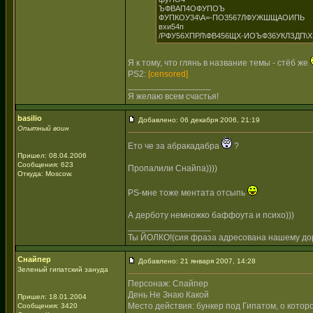
ЪФВАП4ОФУПОЪ
ФУПКОУ34\А=-ПО3567ЛФУЖШЩАОИПЬ
вхи54п
/РФУ56ХПРЛ\ФВ456ЩХ-ИОЪФ36УКЛЗДП\Х
Я к тому, что глянь в название темы - стёб же
PS2:
[censored]
_________________
Я желаю всем счастья!
basilio
Добавлено: 06 декабря 2006, 21:19
Опытный воин
Ето че за абракадабра
?
Пришел: 08.04.2006
Сообщения: 623
Пропалили Снайпа))))
Откуда: Moscow.
PS-мне тоже ментата отсыпь
А дерботу немножко баффоута и психо)))
_________________
Ты ЙОЛКО!(сия фраза адресована нашему дор
Снайпер
Добавлено: 21 января 2007, 14:28
Зеленый гипатский зануда
Персонаж: Спайпер
День Не Знаю Какой
Пришел: 18.01.2004
Место действия: бункер под Гипатом, о которо
Сообщения: 3420