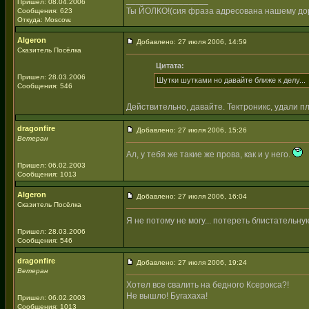
_________________
Пришел: 08.04.2006
Ты ЙОЛКО!(сия фраза адресована нашему дор
Сообщения: 623
Откуда: Moscow.
Algeron
Добавлено: 27 июля 2006, 14:59
Сказитель Посёлка
Цитата:
Пришел: 28.03.2006
Шутки шутками но давайте ближе к делу...
Сообщения: 546
Действительно, давайте. Тектроникс, удали 
dragonfire
Добавлено: 27 июля 2006, 15:26
Ветеран
Ал, у тебя же такие же прова, как и у него.
Пришел: 06.02.2003
Сообщения: 1013
Algeron
Добавлено: 27 июля 2006, 16:04
Сказитель Посёлка
Я не потому не могу... потереть блистатель
Пришел: 28.03.2006
Сообщения: 546
dragonfire
Добавлено: 27 июля 2006, 19:24
Ветеран
Хотел все свалить на бедного Ксерокса?!
Не вышло! Бугахаха!
Пришел: 06.02.2003
Сообщения: 1013