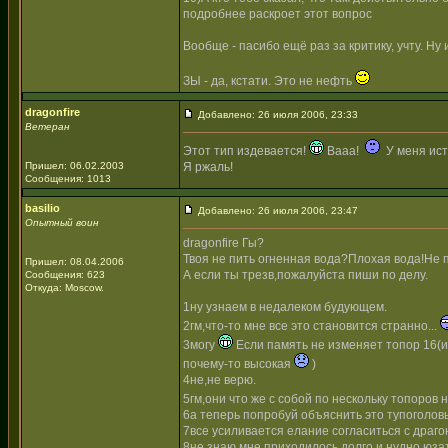
подробнее раскроет этот вопрос
Вообще - пасибо ещё раз за критику, учту. Ну
ЗЫ - да, кстати. Это не нефть
dragonfire
Добавлено: 26 июля 2006, 23:33
Ветеран
Этот тип издевается!
Вааа!
У меня ист
Пришел: 06.02.2003
Я ржаль!
Сообщения: 1013
basilio
Добавлено: 26 июля 2006, 23:47
Опытный воин
dragonfire Гы?
Твоя не пить огненная вода?Плохая вода!Не п
Пришел: 08.04.2006
А если ты трезв,пожалуйста пиши по делу.
Сообщения: 623
Откуда: Moscow.
1ну узнаем в недалеком будующем.
2гм,что-то мне все это становится странно...
3могу
Если память не изменяет топор 16(ин
почему-то высокая
)
4не,не верю.
5гм,они что же с собой по нескольку топоров
6а теперь попробуй объяснить это тупоголов
7все усиливается елание согласиться с драг
8не знаю,мне приходилось долго и нудно юза