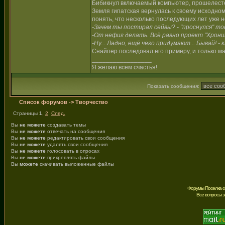
Бибикнул включаемый компьютер, прошелест
Земля гипатская вернулась к своему исходно
понять, что несколько последующих лет уже 
-Зачем ты постирал сейвы? - "проснулся" т
-От нефиг делать. Всё равно проект "Хроник
-Ну... Ладно, ещё чего придумают... Бывай! -
Снайпер последовал его примеру, и только ма
_________________
Я желаю всем счастья!
Показать сообщения:
Список форумов
->
Творчество
Страницы
1
,
2
След.
Вы
не можете
создавать темы
Вы
не можете
отвечать на сообщения
Вы
не можете
редактировать свои сообщения
Вы
не можете
удалять свои сообщения
Вы
не можете
голосовать в опросах
Вы
не можете
прикреплять файлы
Вы
можете
скачивать выложенные файлы
Форумы Поселка с
Все вопросы 