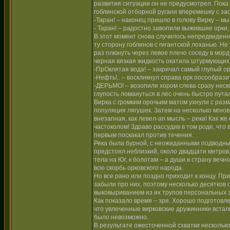
развития ситуации он не предусмотрел. Пока 
гоблинской отборной ругани вперемешку с за
-Таран! – наконец пришло в голову Вирку – м
- Таран! – радостно завопили выжившие орки,
В этот момент снова случилось непредвиденн
ту сторону гоблинов с гигантской лоханью. Не
раз плюнуть через левое плечо соседу в морд
черная вязкая жидкость окатила штурмующих с
-ПрОклятая вода! – закричал самый глупый ор
-Нефть!.. – воскликнул справа орк посообраз
-ДЕРЬМО! – возопили хором слева сразу неско
глупость ломануться в лес очень быстро пут
Вирка с громким орочьим матом ухнули с разм
популяция лягушек. Затем на несколько мгнов
внезапная, как левел-ап мысль – река! Как ж
частоколом! Здраво рассудив в том роде, что
первым поскакал против течения.
Река была бурной, с неожиданными подводным
предстоял неблизкий, около двадцати метров.
тела на Юг, к болотам – а души в страну веч
всю скорбь орковского народа.
Но все рано или поздно приходит к концу. Пр
забыли про них, поэтому несколько десятков
выковыриванием из их трупов персональных 
Как показало время – зря. Хорошо подготовле
что увлеченные вирковские дружинники встали
было невозможно.
В результате ожесточенной схватки несколько