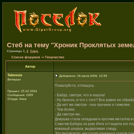
Стеб на тему "Хроник Проклятых земе
Страницы
1
,
2
След.
Список форумов
->
Творчество
Автор
Tektronix
Добавлено: 26 июля 2006, 10:59
Ветеран
Пожалуйста, отпишусь.
Пришел: 25.02.2004
- Бабур, смотри, что я нашла!
Сообщения: 1095
Откуда: Киев
- Ну бронза, и что с того? Все равно ее обра
- Да нет же смотри - она прочнее и тяжелее.
- Тем более.
- Да смотри же...
Девушка стала складывать кусочки металла в 
Схватив Бабура за руку Инга оттащила его п
кожаный шнурок, выдергивая слюду.
Это выглядело, как сотня огненных шаров одн