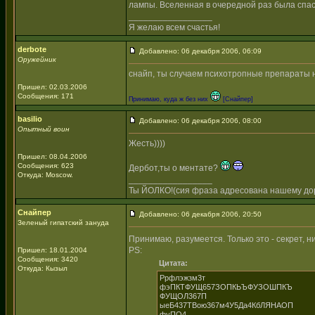
лампы. Вселенная в очередной раз была спас
_________________
Я желаю всем счастья!
derbote
Добавлено: 06 декабря 2006, 06:09
Оружейник
снайп, ты случаем психотропные препараты 
Пришел: 02.03.2006
Сообщения: 171
Принимаю, куда ж без них
[Снайпер]
basilio
Добавлено: 06 декабря 2006, 08:00
Опытный воин
Жесть))))
Пришел: 08.04.2006
Сообщения: 623
Дербот,ты о ментате?
Откуда: Moscow.
_________________
Ты ЙОЛКО!(сия фраза адресована нашему дор
Снайпер
Добавлено: 06 декабря 2006, 20:50
Зеленый гипатский зануда
Принимаю, разумеется. Только это - секрет, н
PS:
Пришел: 18.01.2004
Сообщения: 3420
Цитата:
Откуда: Кызыл
Ррфлэжзм3т
фэПКТФУЩ657ЗОПКЬЪФУЗОШПКЪ
ФУЩОЛ367П
ыеБ437ТВою367м4У5Да4КбЛЯНАОП
фуПО4