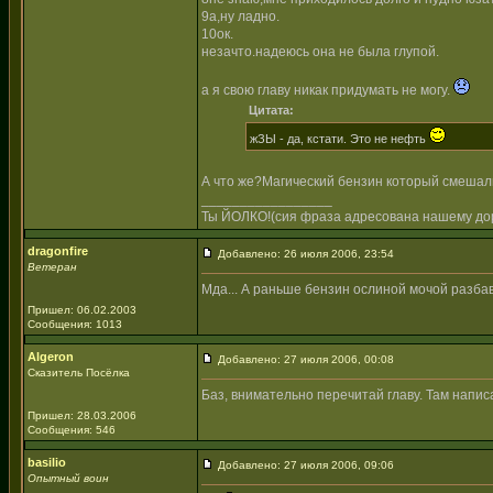
9а,ну ладно.
10ок.
незачто.надеюсь она не была глупой.
а я свою главу никак придумать не могу.
Цитата:
жЗЫ - да, кстати. Это не нефть
А что же?Магический бензин который смешал
_________________
Ты ЙОЛКО!(сия фраза адресована нашему дор
dragonfire
Добавлено: 26 июля 2006, 23:54
Ветеран
Мда... А раньше бензин ослиной мочой разбав
Пришел: 06.02.2003
Сообщения: 1013
Algeron
Добавлено: 27 июля 2006, 00:08
Сказитель Посёлка
Баз, внимательно перечитай главу. Там написа
Пришел: 28.03.2006
Сообщения: 546
basilio
Добавлено: 27 июля 2006, 09:06
Опытный воин