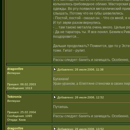
колыхалось грибовидное облако. Мастерская р
одежды. Во рту появился металлический прив
слышать. Потому что ее губы шевелились.
- Постой, постой - сказал он. - Что со мной, я 
И тут звуки разом вернулись.
- ... там такоко металла очень много. Целые ро
- Да не тараторь ты. Я все понял. Бежим к Ри
поздоровится...
Дальше продолжать? Помнится, где-то у Эстер
тоже. Гипат - рулит.
_________________
Рассы следует банить и зачищать. Особенно, 
dragonfire
Добавлено: 26 июля 2006, 11:38
Ветеран
Бугахаха!
Уран-ураном, а Египтяне стеночки в своих пи
Пришел: 06.02.2003
Сообщения: 1013
Tektronix
Добавлено: 26 июля 2006, 12:52
Ветеран
Путаешь.
_________________
Пришел: 25.02.2004
Рассы следует банить и зачищать. Особенно, 
Сообщения: 1095
Откуда: Киев
dragonfire
Добавлено: 26 июля 2006, 13:52