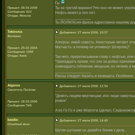
Гы
Ты за третий вариант?Но оно не может угроб
Пришел: 08.04.2006
Сообщения: 623
Нефть может,а оно нет.
Откуда: Moscow.
_________________
Ты ЙОЛКО!(сия фраза адресована нашему дор
Tektronix
Добавлено: 27 июля 2006, 10:57
Ветеран
Алгерон, имей совесть. Некоторые читают это
Матчасть: а почему не упомянут Штирлиц?
Пришел: 25.02.2004
Сообщения: 1095
Откуда: Киев
Так чего, пререписываем главу с нефтью, или
"тринадцать оркам, что зло за добро принима
семнадцать гоблинам, мощным, но легким, в 
_________________
Рассы следует банить и зачищать. Особенно, 
Algeron
Добавлено: 27 июля 2006, 12:54
Сказитель Посёлка
"Девять людям-мертвецам, ибо люди смертны" 
рожок"
Пришел: 28.03.2006
Сообщения: 546
А из Го-Го я уже Моргота сделал, Сауроном пу
basilio
Добавлено: 27 июля 2006, 14:40
Опытный воин
Шутки шутками но давайте ближе к делу...