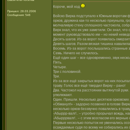
Короче, мой ход
Пришел: 28.03.2006
Сообщения: 546
Войско Вирка подступало к Южным воротам фо
орков, дружина как-то несколько приуныла, г
молчаливую стену сплошного частокола, собр
Вирк знал, что их уже заметили. Он знал, что
момент руководствовало им – но некий неведо
Десять шагов. Из-за ворот появилась омерзит
Девять шагов. Разом вязкая тишина навалила
Восемь. Из-за ворот послышались странные з
Семь. Ничего не случилось.
Ещё один шаг – все одновременно, звук неско
Пять.
Четыре.
Три с половиной.
Три.
Из-за все ещё закрытых ворот на них посыпа
траву. Голос все ещё твердил Вирку – рано!
Два. Частокол на расстоянии вытянутой руки.
улюлюкают.
Один. Пришли. Несколько десятков орковских 
«Обманул!» - задорно позвенел в голове Вир
несколько орков беззвучно повалились в траву
-Абыррр-валг!.. – утробно прорычал вождь, н
-Абырррвалг!.. – с этим возгласом его верные 
Первые несколько попыток не увенчались ос
осаждаемые судя по всему не собирались их о