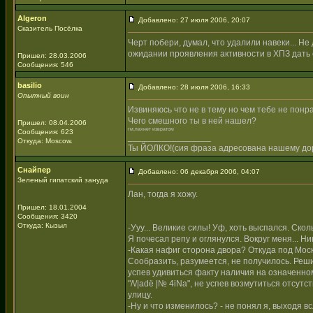
Algeron
Добавлено: 27 июля 2006, 20:07
Сказитель Посёлка
Черт побери, думал, что удалили навеки... Не 
ожидании проявления активности в ХПЗ дать 
Пришел: 28.03.2006
Сообщения: 546
basilio
Добавлено: 28 июля 2006, 16:33
Опытный воин
Извиняюсь что не в тему но чем тебе не понр
Чего смешного ты в ней нашел?
Пришел: 08.04.2006
гм,пахнет извратом
Сообщения: 623
_________________
Откуда: Moscow.
Ты ЙОЛКО!(сия фраза адресована нашему дор
Снайпер
Добавлено: 06 декабря 2006, 04:07
Зеленый гипатский зануда
Лан, тогда я хожу.
Пришел: 18.01.2004
Сообщения: 3420
Откуда: Кызыл
-Ууу... Великие силы! Уф, хоть выспался. Ско
Я почесал репу и оглянулся. Вокруг меня... Н
-Какая нафиг сторона двора? Откуда под Моск
Сообразить, разумеется, не получилось. Реши
успев удивиться факту наличия на означенно
"/\/|adё |№ 4iNa", не успев возмутиться отсут
улицу.
-Ну и что изменилось? - не понял я, выходя вс