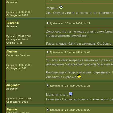
Ветеран
Уверен?
Пришел: 06.02.2003
Хм... Отку да у меня, интересно, это в памяти 
Сообщения: 1013
Tektronix
Добавлено: 26 июля 2006, 14:22
Ветеран
Допускаю, что ты путаешь с электроном (спла
сплавы египтяне полюбляли.
Пришел: 25.02.2004
_________________
Сообщения: 1095
Откуда: Киев
Рассы следует банить и зачищать. Особенно, 
Algeron
Добавлено: 26 июля 2006, 14:49
Сказитель Посёлка
Э... если в свою очередь я ничего не путаю, 
для отделки "интерьеров" гробниц "красным з
Пришел: 28.03.2006
Сообщения: 546
Вообще, идея Тектроникса мне понравилась. 
Апсалютна сирьозно
dragonfire
Добавлено: 26 июля 2006, 17:21
Ветеран
Маньяки, хны...
Пришел: 06.02.2003
Гипат им в Суслангер превратить не терпится
Сообщения: 1013
Algeron
Добавлено: 26 июля 2006, 21:22
Сказитель Посёлка