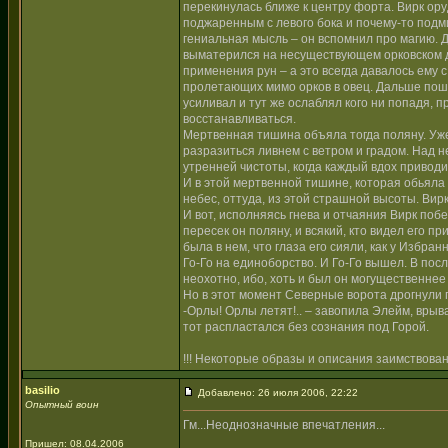
перекинулась ближе к центру форта. Вирк ор
поджаренным с левого бока и почему-то подм
гениальная мысль – он вспомнил про магию. 
выматерился на несуществующем орковском д
применения рун – а это всегда давалось ему
пролетающих мимо орков в овец. Дальше пош
усиливал и тут же ослаблял кого ни попадя, 
восстанавливаться.
Мертвенная тишина объяла тогда поляну. Уже
разразиться ливнем с ветром и градом. Над 
утренней чистоты, когда каждый вдох привод
И в этой мертвенной тишине, которая обьяла 
небес, оттуда, из этой страшной высоты. Вирк
И вот, исполняясь гнева и отчаяния Вирк поб
пересек он поляну, и всякий, кто видел его 
была в нем, что глаза его сияли, как у Избран
Го-Го на единоборство. И Го-Го вышел. В посл
неохотно, ибо, хоть и был он могущественнее 
Но в этот момент Северные ворота дрогнули 
-Орлы! Орлы летят!.. – завопила Элейм, врыв
тот распластался без сознания под Горой.
!!! Некоторые образы и описания заимствованы
basilio
Добавлено: 26 июля 2006, 22:22
Опытный воин
Гм...Неоднозначные впечатления...
Пришел: 08.04.2006