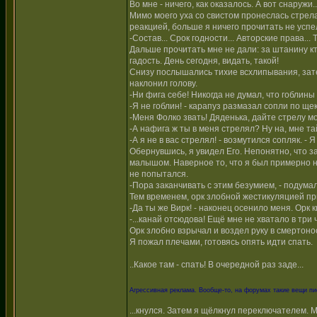
Во мне - ничего, как оказалось. А вот снаружи..
Мимо моего уха со свистом пронеслась стрел
реакцией, больше я ничего прочитать не усп
-Состав... Срок годности... Авторские права...
Дальше прочитать мне не дали: за штанину кто
гадость. День сегодня, видать, такой!
Снизу послышались тихие всхлипывания, зат
наклонил голову.
-Ни фига себе! Никогда не думал, что гоблин
-Я не гоблин! - карапуз размазал сопли по ще
-Меня Фолко звать! Дяденька, дайте стрелу м
-А нафига ж ты в меня стрелял? Ну на, мне т
-А я не в вас стрелял! - возмутился сопляк. - 
Обернувшись, я увидел Его. Непонятно, что з
малышом. Наверное то, что я был примерно н
не попытался.
-Пора заканчивать с этим безумием, - подумал
Тем временем, орк злобной жестикуляцией при
-Да ты же Вирк! - наконец осенило меня. Орк к
-...канай отсюдова! Ещё мне не хватало в три
Орк злобно взрычал и воздел руку в смертонос
Я пожал плечами, готовясь опять идти спать.
..Какое там - спать! В очередной раз заде...
Агрессивная реклама. Вообще-то, на форумах такие вещи п
...кнулся. Затем я щёлкнул переключателем. 