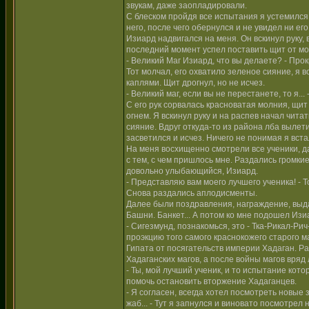
звукам, даже заопладировали.
С блеском пройдя все испытания я устемился 
него, после чего обернулся и не увидел ни его
Изиард надвигался на меня. Он вскинул руку,
последний момент успел поставить щит от мо
- Великий Маг Изиард, что вы делаете? - Прок
Тот молчал, его охватило зеленое сияние, я
каплями. Щит дрогнул, но не исчез.
- Великий маг, если вы не перестанете, то я... 
С его рук сорвалась красноватая молния, щит 
огнем. Я вскинул руку и на распев начал чит
сияние. Вдруг откуда-то из района лба вылет
засветился и исчез. Ничего не понимая я вста
На меня восхищенно смотрели все ученики, да
с тем, с чем пришлось мне. Раздались громки
довольно улыбающийся, Изиард.
- Представляю вам моего лучшего ученика! - 
Снова раздались аплодисменты.
Далее были поздравления, награждение, выд
Башни. Банкет... А потом ко мне подошел Изиа
- Сигезмунд, познакомься, это - Тка-Рикал-Рич
проэкцию того самого краснокожего старого м
Гипата от посягательств империи Хадаган. Ра
Хадаганских магов, а после войны магов вряд 
- Ты, мой лучший ученик, и то испытание кото
помочь остановить вторжение Хадаганцев.
- Я согласен, всегда хотел посмотреть новые
жаб... - Тут я запнулся и виновато посмотрел