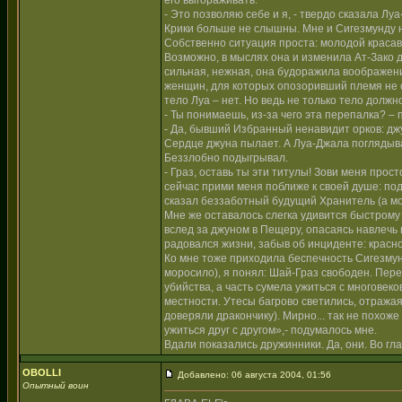
его выгораживать.
- Это позволяю себе и я, - твердо сказала Лу
Крики больше не слышны. Мне и Сигезмунду н
Собственно ситуация проста: молодой красав
Возможно, в мыслях она и изменила Ат-Зако 
сильная, нежная, она будоражила воображен
женщин, для которых опозоривший племя не ст
тело Луа – нет. Но ведь не только тело должн
- Ты понимаешь, из-за чего эта перепалка? –
- Да, бывший Избранный ненавидит орков: джу
Сердце джуна пылает. А Луа-Джала поглядывае
Беззлобно подыгрывал.
- Граз, оставь ты эти титулы! Зови меня прос
сейчас прими меня поближе к своей душе: под
сказал беззаботный будущий Хранитель (а мо
Мне же оставалось слегка удивится быстрому
вслед за джуном в Пещеру, опасаясь навлечь
радовался жизни, забыв об инциденте: красн
Ко мне тоже приходила беспечность Сигезмун
моросило), я понял: Шай-Граз свободен. Пер
убийства, а часть сумела ужиться с многове
местности. Утесы багрово светились, отражая
доверяли дракончику). Мирно... так не похож
ужиться друг с другом»,- подумалось мне.
Вдали показались дружинники. Да, они. Во глав
OBOLLI
Добавлено: 06 августа 2004, 01:56
Опытный воин