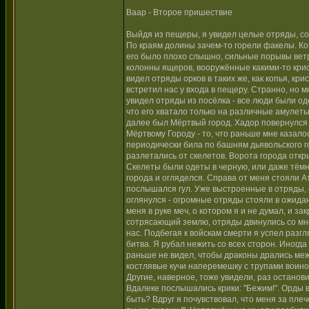
Ваар - Второе пришествие
Выйдя из пещеры, я увидел целые отряды, со
По краям долины зачем-то горели факелы. Ко 
его было плохо слышно, сильные порывы ветр
колонны ящеров, вооружённые какими-то крис
видел отряды орков в таких же, как копья, кр
встретил нас у входа в пещеру. Странно, но м
увидел отряды из посёлка - все люди были од
что его хватало только на различные амулет
далее был Мёртвый город. Хадор повернулся ко
Мёртвому Городу - то, что раньше мне казал
периодически била по башням дьявольского го
разлетались от скелетов. Ворота города отк
Скелеты были одеты в черную, или даже тёмн
города и огляделся. Справа от меня стояли А
послышался гул. Уже выстроенные в отряды, ск
оглянулся - огромные отряды стояли в ожидан
меня в руке меч, о котором я и не думал, и з
сотрясающий землю, отряды двинулись со мно
нас. Подбегая к войскам смерти я успел разгл
битва. Я рубал нежить со всех сторон. Иногда
раньше не видел, чтобы драконы дрались меж
костлявые кучи наперемешку с трупами воинов
Другие, наверное, тоже увидели, раз останови
Вдалеке послышались крики: "Бежим!". Орды в
быть? Вдруг я почувствовал, что меня за плечо 