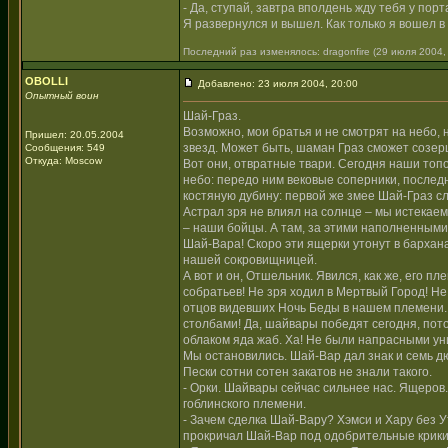
- Да, ступай, завтра вполдень жду тебя у порта
Я развернулся и вышел. Как только я вошел в 
Последний раз изменялось: dragonfire (29 июля 2004, 
OBOLLI
Добавлено: 23 июля 2004, 20:00
Опытный воин
Шай-Граз.
Возможно, мои братья и не смотрят на небо, 
Пришел: 20.05.2004
звезд. Может быть, шаман Граз сможет созерц
Сообщения: 549
Откуда: Moscow
Вот они, отвратные твари. Сегодня наши топ
небо: передо ним вековые соперники, последн
костяную дубину: первой же змее Шай-Граз сл
Астрал зря не влиял на солнце – мы истекае
– наши бойцы. А там, за этими наполненным
Шай-Вара! Скоро эти ящерки утонут в бархана
нашей сокровищницей.
А вот и он, Отшельник. Явился, как же, его п
собратьев! Не зря ходил в Мертвый Город! Не
отцов видевших Ночь Беды в нашем племени. 
столбами! Да, шайвары победят сегодня, пот
облаком яда жаб. Ха! Не были напрасными ун
Мы остановились. Шай-Вар дал знак и семь д
Пески сотни сотен закатов не знали такого.
- Орки. Шайвары сейчас сильнее нас. Ящеров.
гоблинского племени.
- Зачем сделка Шай-Вару? Хэмси и Хару без У
прокричал Шай-Вар под одобрительные крики 