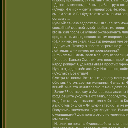
- Прошу прощения, сиятельный, но Вам приде
- Да как ты смеешь, раб, сын раба! – рука потя
- Смею. И я и он – слуги императора Незеба
сыном бека. И Вы будете отвечать на мои воп
оставьте…
Руки Айзет-бека задрожали. Он знал, что мож
способный мертвой рукой пробить метеоритны
кто выжил после безумного эксперимента Лиг
продолжать исследования в этом направлени
- Я, я ничего не знал. Кардаур передал мне эт
- Допустим. Почему о побеге вовремя не узна
лейтенанта – и ничего не предприняли?
- Его искали. Следы вели в пещеру червелицы
- Хорошо. Каньон Смерти тоже нельзя пройти
народ ропщет. Суд наказывает простых горожа
Ну что ж, я дал тебе лазейку. Интересно, по
- Сколько? Все отдам!
Смотри-ка, понял. Вот только денег у меня у
обильный стол, две-три женщины. И власть. Н
всякий. Мне это неинтересно. У меня даже раб
- Зачем? Честные слуги Императора должны б
когда решите уходить в отставку, проследите,
выдайте моему… коллеге тело лейтенанта Кар
я мило улыбнулся – Лучшую из твоих. Ты же н
Полузомби засмеялся. Звучало ужасно. Выгляд
с женщинами? Документы этого не упоминали
Мы вышли.
- Извини, но пока ты будешь работать, мне пр