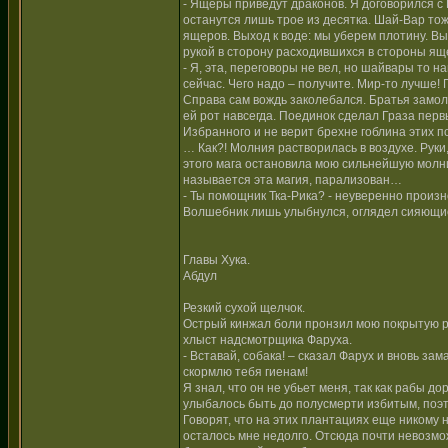
- Ящеры приведут драконов. Я договорился с 
останутся лишь трое из десятка. Шай-Вар тож
ящеров. Выход к воде: мы уберем плотину. Вы
рукой в сторону расходившихся в стороны ящ
- Я, эта, переговоры не вел, но шайвары то н
сейчас. Чего надо – получите. Мир-то лучше
Справа сам вождь заколебался. Братья замол
ей рот навсегда. Поединок сделал Граза пер
Избранного и не верит брехне гоблина этих п
… Как?! Молния растворилась в воздухе. Руки,
этого мага остановила мою сильнейшую молни
называется эта магия, парализован…
- Ты помощник Тка-Рика? - неуверенно произн
Волшебник лишь улыбнулся, оглядел сияющие 
Главы Хука.
Абдул
Резкий сухой щелчок.
Острый кинжал боли пронзил мою покрытую ру
хлыст надсмотрщика Фаруха.
- Вставай, собака! – сказал Фарух и вновь за
скормлю тебя гиенам!
Я знал, что он не убьет меня, так как рабы д
улыбалось быть до полусмерти избитым, поэто
Говорят, что на этих плантациях еще никому 
осталось мне недолго. Отсюда почти невозмо