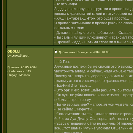
- То что надо!
Зедд сделал пару пасов руками и пропел на 
юноша с красноватой кожей и татуировкой на 
- Хм... Так-так-так... Чтож, это будет просто...
Я пропел заклинание и провел рукой по своему
остальным телом.
- Думаю, я найду его очень быстро... - Сказа
- Ты самый лучший илюзионист и трансмутатор 
- Прощай, Зедд. - С этими словами я вышел из
OBOLLI
Добавлено: 05 августа 2004, 18:03
Опытный воин
Шай-Граз.
Алмазные доспехи бы не спасли этого высоком
Пришел: 20.05.2004
уничтожить аллод. А сейчас, когда Ат-Зако та
Сообщения: 549
Откуда: Moscow
Почему эта тварь так дорога здесь для многих
людям у этого высокомерного краснокожего р
- Тка-Рик! Эта тварь…
- Это орк, и его зовут Шай-Граз. И ты об этом 
- Он чуть не убил нашего «спасителя», - пре
гибель на тренировку.
- Ты не веришь мне? – спросил мой учитель, с
- Не сейчас, Лиоретти.
- Соплеменник, ты слишком пламенно отреагир
бойся за Луа-Джалу. Она верна тебе, пока ты 
- Здесь отношения с Луа не при чем! Я говорю
все. Этот шаман чуть не упокоил Отшельника 