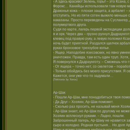
- А здесь красиво! Зелень, горы! – это Ксана
Форокс… Канийцы использовали там новую маг
Драконья кожа – плохая защита, а арбалет – 
отступить. Но из пяти сотен выжило меньше с
наказаны. Просто переведены на Суслангер, д
полумертвого друга.
Судя по карте, лагерь первой экспедиции дол
я и орк. Через два – грузно рухнул Дадраунго
клевец под правую руку, а левую положил Кса
ночь будет приятной. Раздался щелчок арбале
руках бронзовое трехзубое копье.
- Ящер. Наподобие язесовских, но явно умне
уничтожен. Правда, там есть один труп. Хотя
Я повернулся к Дадраунготу. – Сможешь что-т
- От ящера – точно нет, со скелетом – порабо
- Только обойдись без моего присутствия. Я с
Кажется, они уже что-то задумали…
(Tektronix by Xerox)
Ар-Шак
- Пошли Ар-Шак, мне понадобиться твоя пом
- Да Друг – Хозяин, Ар-Шак поможет.
- Сколько раз просить, не называй меня Хозя
- Ар-Шак знает, но Ар-Шак по другому не може
Хозяин всплеснул руками. – Ладно, пошли.
Заброшенный лагерь, Ар-Шаку не нравится за
сыро и холодно. Родная пустыня… Но долг Ар
Шаку и всему племени мифрильное оружие, хо