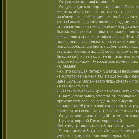
- Откуда же такая информация?
- От духа: один авантюрист проник на Беспол
местных аборигенов, но метеорита так и не на
изобличил, по всей видимости, твой лазутчик
т.к. на Гипате лазутчик появился с одним ли
странный человек с металлическим оружием и 
боевых магов любит заниматься магической сл
кристаллов и древни артефакты расы Джун. М
полноценная исследовательская экспедиция и
нецелесообразным брать с собой много людей
утрясать кое какие дела. С собой возьму толь
бывший раб, но за заслуги я выписал ему воль
говорю на оркском. Ну вроде всё, можно прис
- С рабыни.
- Ах, это большая потеря, у девушки несомн
- Не смотрите на меня так, из одержимых же
цена была бы мала – всего лишь смерть и п
- Итак, приступим.
Я извлёк ритуальный крис из ножен, вскрыл г
- Duorm, arama satius, sfactoria. Arumantina d
применяется если соблюдены все ритуалы.
Сердце в моей руке, равно как и вскрытая г
скажется на Гасане, хе-хе). В центре пентаг
- Отпусти меня вызывающий! – взмолился дух
- Ну чтож, дорогой Гасан, спрашивай.
Кхм, кому ты помогла освободиться и зачем.
- Я помогла освободиться Желтоволосому раб
умереть я увидела тела своего мучителя.