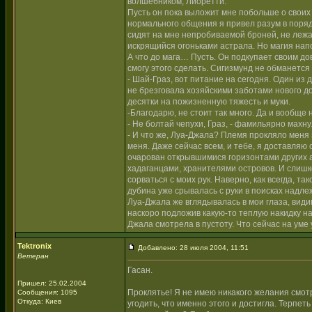
волшебником, Лиоретти.
Пусть он пока выложит мне побольше о своих 
нормального общения я привел разум в поряд
сидят на мне непробиваемой броней, не лежат
искрящийся огоньками астрала. Но магия нап
А что до мага… Пусть. Он подкупает своим до
смогу этого сделать. Сигизмунд не обманется 
- Шай-Граз, вот питание на сегодня. Один из 
не брезговала хозяйскими заботами нового до
десятки на пожизненную тяжесть и муки.
-Благодарю, не стоит так много. Да и вообще 
- Не болтай чепухи, Граз, - фамильярно махну
- И что же, Луа-Джала? Племя прокляло меня з
меня. Даже сейчас всем, и тебе, я доставляю
очарован открывшимися горизонтами других 
хадаганцами, хранителями островов. И слишк
сорваться с моих рук. Наверно, как всегда, та
дубина уже срывалась с руки в поисках надле
Луа-Джала же вглядывалась в мои глаза, вид
наскоро подложив какую-то теплую накидку н
Джала смотрела в пустоту. Что сейчас на уме 
Tektronix
Добавлено: 28 июля 2004, 11:51
Ветеран
Гасан.
Пришел: 25.02.2004
Проклятье! Я не имею никакого желания смот
Сообщения: 1095
Откуда: Киев
угодить, что именно этого и достигла. Терпет