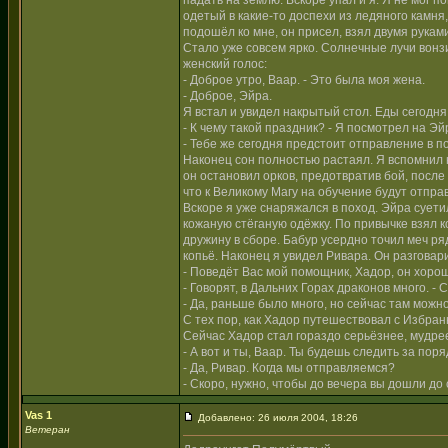
падать на землю. Вскоре упал и я. Я не мог п
одетый в какие-то доспехи из ледяного камня
подошёл ко мне, он присел, взял двумя руками 
Стало уже совсем ярко. Солнечные лучи вонзи
женский голос:
- Доброе утро, Ваар. - Это была моя жена.
- Доброе, Эйра.
Я встал и увидел накрытый стол. Еды сегодня
- К чему такой праздник? - Я посмотрел на Эй
- Тебе же сегодня предстоит отправление в п
Наконец сон полностью растаял. Я вспомнил 
он остановил орков, предотвратив бой, после
что к Великому Магу на обучение будут отправ
Вскоре я уже снаряжался в поход. Эйра суети
кожаную стёганую одёжку. По привычке взял к
дружину в сборе. Бабур усердно точил меч ря
копьё. Наконец я увидел Ривара. Он разговар
- Поведёт Вас мой помощник, Хадор, он хорошо
- Говорят, в Дальних Горах драконов много. - 
- Да, раньше было много, но сейчас там можно
С тех пор, как Хадор путешествовал с Избран
Сейчас Хадор стал гораздо серьёзнее, мудре
- А вот и ты, Ваар. Ты будешь следить за по
- Да, Ривар. Когда мы отправляемся?
- Скоро, нужно, чтобы до вечера вы дошли до 
Vas 1
Добавлено: 26 июля 2004, 18:26
Ветеран