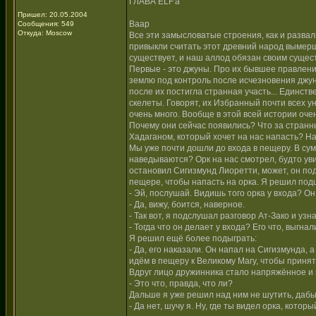
ГЛАВА ELF'а
Пришел: 20.05.2004
Ваар
Сообщения: 549
Откуда: Moscow
Все эти замысловатые строения, как и разва
привыкли считать этот древний народ вымерш
существует, и наш аллод обязан своим сущест
Первые - это джуны. Про их бывшее правлени
землю под контроль после исчезновения джуно
после их постигла странная участь... Единст
скелеты. Говорят, их Избранный почти всех ун
очень много. Вообще в этой всей истории оч
Почему они сейчас появились? Что за странны
Хадаганом, который хочет на нас напасть? На
Мы уже почти дошли до входа в пещеру. В сум
наведываются? Орк на нас смотрел, будто уви
остановил Сигизмунд Лиоретти, может, он под
пещере, чтобы напасть на орка. Я решил под
- Эй, послушай. Видишь того орка у входа? О
- Да, вижу, боится, наверное.
- Так вот, я подслушал разговор Ат-Зако и уз
- Тогда что он делает у входа? Его что, выгна
Я решил ещё более подыграть:
- Да, его наказали. Он напал на Сигизмунда, 
идём в пещеру к Великому Магу, чтобы принят
Вдруг лицо дружинника стало напряжённое и 
- Это что, правда, что ли?
Дальше я уже решил над ним не шутить, дабы
- Да нет, шучу я. Ну, где ты видел орка, кото