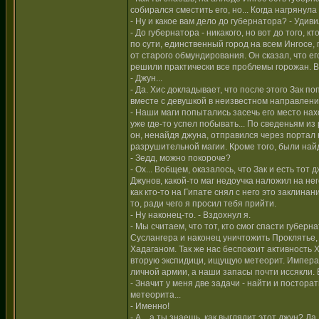
собирался сместить его, но... Когда нагрянул
- Ну и какое вам дело до губернатора? - Удиви
- До губернатора - никакого, но вот до того, 
по сути, единственный город на всем Ингосе
от старого обмундирования. Он сказал, что е
решили практически все проблемы горожан. В 
- Джун...
- Да. Хис докладывает, что после этого Зак 
вместе с девушкой в неизвестном направлени
- Наши маги попытались засечь его место нах
уже где-то успел побывать... По сведеньям из
он, ненайдя джуна, отправился через портал 
разрушительной магии. Кроме того, были най
- Зедд, можно покороче?
- Ох... Вобщем, оказалось, что Зак и есть тот
Джунов, какой-то маг недоучка наложил на не
как кто-то на Гипате снял с него это заклина
то, ради чего я просил тебя прийти.
- Ну наконец-то. - Вздохнул я.
- Мы считаем, что тот, кто смог спасти губер
Суслангера и наконец уничтожить Проклятье, 
Хадаганом. Так же нас беспокоит активность 
вторую экспидици, ищущую метеорит. Императо
личной армии, а наши запасы почти иссякли. В
- Значит у меня две задачи - найти и постор
метеорита...
- Именно!
- А... а ты знаешь, как выглядит этот джун? Д