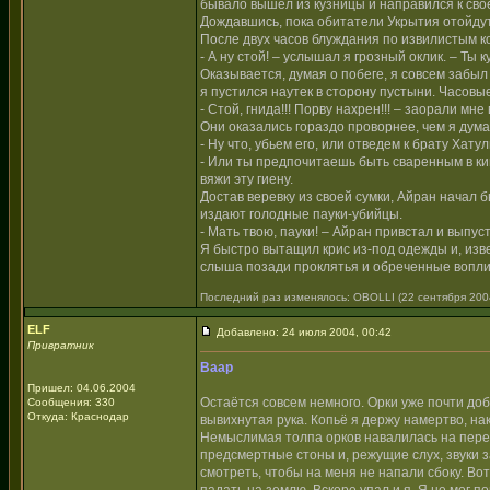
бывало вышел из кузницы и направился к сво
Дождавшись, пока обитатели Укрытия отойдут 
После двух часов блуждания по извилистым к
- А ну стой! – услышал я грозный оклик. – Ты 
Оказывается, думая о побеге, я совсем забыл
я пустился наутек в сторону пустыни. Часовы
- Стой, гнида!!! Порву нахрен!!! – заорали мне
Они оказались гораздо проворнее, чем я дума
- Ну что, убьем его, или отведем к брату Хат
- Или ты предпочитаешь быть сваренным в ки
вяжи эту гиену.
Достав веревку из своей сумки, Айран начал 
издают голодные пауки-убийцы.
- Мать твою, пауки! – Айран привстал и выпус
Я быстро вытащил крис из-под одежды и, изве
слыша позади проклятья и обреченные вопли
Последний раз изменялось: OBOLLI (22 сентября 2004,
ЕLF
Добавлено: 24 июля 2004, 00:42
Привратник
Ваар
Пришел: 04.06.2004
Остаётся совсем немного. Орки уже почти доб
Сообщения: 330
Откуда: Краснодар
вывихнутая рука. Копьё я держу намертво, нак
Немыслимая толпа орков навалилась на пере
предсмертные стоны и, режущие слух, звуки з
смотреть, чтобы на меня не напали сбоку. Во