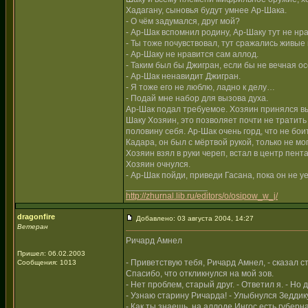
Хадагану, сыновья будут умнее Ар-Шака.
- О чём задумался, друг мой?
- Ар-Шак вспомнил родину, Ар-Шаку тут не нра
- Ты тоже почувствовал, тут сражались живые
- Ар-Шаку не нравится сам аллод.
- Таким был бы Джигран, если бы не вечная ос
- Ар-Шак ненавидит Джигран.
- Я тоже его не люблю, ладно к делу…
- Подай мне набор для вызова духа.
Ар-Шак подал требуемое. Хозяин принялся вы
Шаку Хозяин, это позволяет почти не тратит
половину себя. Ар-Шак очень горд, что не бо
Кадара, он был с мёртвой рукой, только не м
Хозяин взял в руки череп, встал в центр пент
Хозяин очнулся.
- Ар-Шак пойди, приведи Гасана, пока он не 
_________________
http://zhurnal.lib.ru/editors/o/osipow_w_j/
dragonfire
Добавлено: 03 августа 2004, 14:27
Ветеран
Ричард Амнел
Пришел: 06.02.2003
- Приветствую тебя, Ричард Амнел, - сказал 
Сообщения: 1013
Спасибо, что откликнулся на мой зов.
- Нет проблем, старый друг. - Ответил я. - Но
- Узнаю старину Ричарда! - Улыбнулся Зеддику
- Как ты знаешь, на аллоде Ингос есть губе