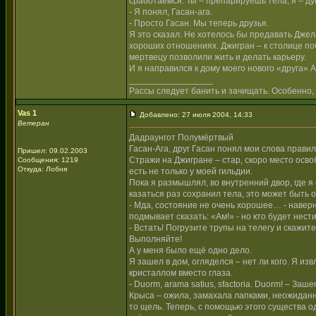
сработаемся. Ты – препарируешь тела, я – ду
- Я понял, Гасан-ага.
- Просто Гасан. Мы теперь друзья.
Я это сказал. Не хотелось бы предавать Джел
хороших отношениях. Джигран – к столице поб
мертвецу позволили жить и делать карьеру.
И я направился к дому моего нового «друга» 
_________________
Рассы следует банить и зачищать. Особенно, 
Vas 1
Добавлено: 27 июля 2004, 14:33
Ветеран
Дадраунгот Полумёртвый
Гасан-Ага, друг Гасан понял мои слова прави
Пришел: 09.02.2003
Стражи на Джигране – стар, скоро место осво
Сообщения: 1219
Откуда: Лобня
есть не только у моей гильдии.
Пока я размышлял, во внутренний двор, где я 
казаться раз сохранил тела, это может быть 
- Мда, состояние не очень хорошее… - наверно
подмывает сказать: «Ам!» - но кто будет нести
- Встать! Погрузите трупы на телегу и скажит
Выполняйте!
А у меня было ещё одно дело.
Я зашел в дом, огляделся – нет ли кого. Я и
кристаллом вместо глаза.
- Duorm, arama satius, sfactoria. Duorm! – Заше
Крыса – ожила, замахала лапками, неожиданно
то щель. Теперь, с помощью этого существа о