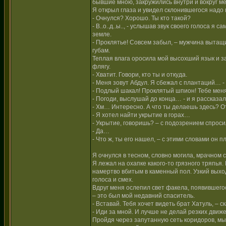
бывшие мною, закружились внутри и вокруг м
Я открыл глаза и увидел склонившегося надо 
- Очнулся? Хорошо. Ты кто такой?
- В..о..д..ы.., - услышав звук своего голоса 
земле.
- Проклятье! Совсем забыл, – мужчина вытащ
губам.
Теплая влага оросила мой высохший язык и за
флягу.
- Хватит. Говори, кто ты и откуда.
- Меня зовут Абдул. Я сбежал с плантаций… -
- Подлый шакал! Проклятый шпион! Тебе меня 
- Погоди, выслушай до конца… - и я рассказал
- Хм… Интересно. А что ты делаешь здесь? О
- Я хотел найти укрытие в горах…
- Укрытие, говоришь? – с подозрением спроси
- Да…
- Что ж, ты его нашел, – с этими словами он 
Я очнулся в тесном, словно могила, мрачном 
Я лежал на охапке какого-то грязного тряпья
намертво вбитым в каменный пол. Узкий выхо
голоса и смех.
Вдруг меня ослепил свет факела, появившегос
– это был мой недавний спаситель.
- Вставай. Тебя хочет видеть брат Хатуль, – с
- Иди за мной. И лучше не делай резких движ
Пройдя через запутанную сеть коридоров, м