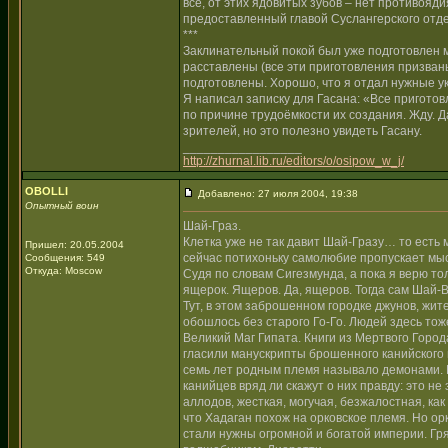
всё, от этих ядовитых зубов – нет противояд
предоставленный главой Суслангерского отде
***
Заклинательный покой был уже подготовлен 
расставлены (все эти приготовления призваны
подготовлены. Хорошо, что я отдал нужные у
Я написал записку для Гасана: «Все пригото
по причине трудоёмкости их создания. Жду. Д
зрителей, но это полезно увидеть Гасану.
_________________
http://zhurnal.lib.ru/editors/o/osipow_w_j/
OBOLLI
Добавлено: 27 июля 2004, 19:38
Опытный воин
Шай-Граз.
Клетка уже не так давит Шай-Гразу… то есть м
Пришел: 20.05.2004
сейчас потихоньку самолюбие пропускает мыс
Сообщения: 549
Откуда: Moscow
Судя по словам Сигезмунда, а пока я верю то
ящерок. Ящеров. Да, ящеров. Тогда сам Шай-
Тут, в этом заброшенном городке джунов, жите
обошлось без старого Го-Го. Людей здесь тоже
Великий Маг Гипата. Книги из Мертвого Города
гласили манускрипты брошенного канийского г
семь лет родным племя называло демонами. Н
канийцев вряд ли скажут о них правду: это не 
аллодов, жесткая, могучая, безжалостная, как
что Хадаган похож на орковское племя. Но ор
стали нужны огромной и богатой империи. Гр