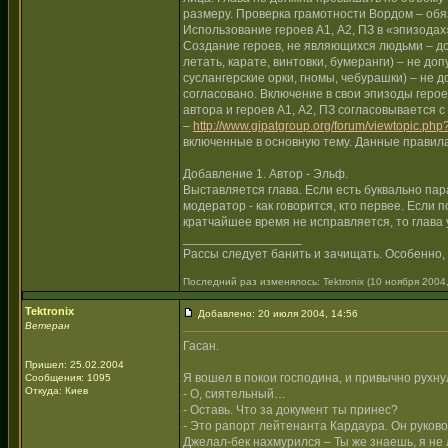
размеру. Проверка грамотности Вордом – обяз
Использование героев А1, А2, ПЗ в «эпизода
Создание героев, не являющихся людьми – до
летать, карате, винтовки, бумеранги) – не д
суслангерские орки, гномы, чебурашки) – не 
согласовано. Включение в свои эпизоды герое
автора и героев А1, А2, ПЗ согласовывается с
–
http://www.gipatgroup.org/forum/viewtopic.p
включенные в основную тему. Данные правила 
Добавление 1. Автор - Эльф.
Выставляется глава. Если есть буквально пара 
модератор - как говорится, кто первее. Если 
кратчайшее время не исправляется, то глава 
_________________
Рассы следует банить и зачищать. Особенно, 
Последний раз изменялось: Tektronix (10 ноября 2004,
Tektronix
Добавлено: 20 июля 2004, 14:56
Ветеран
Гасан.
Пришел: 25.02.2004
Я вошел в покои господина, и привычно рухну
Сообщения: 1095
Откуда: Киев
- О, сиятельный…
- Оставь. Что за документ ты принес?
- Это рапорт лейтенанта Кардаура. Он руково
Джелал-бек нахмурился – Ты же знаешь, я не 