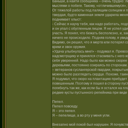
баньши, а найти сообщника – очень трудно: 
мыслями о побеге. Такому, «отличившемуся»,
От тяжелой работы под палящим солнцем и по
твердая, будто каменная земля ударила меня 
поднимает хлыст:
- Сейчас я научу тебя, как надо работать, по
и он упал с обугленным лицом. Я не успел уд
участь. Я понял, что бежать бесполезно, и, з
ничего не происходило. Подняв голову, я ув
Видимо, он решил, что я мертв или потерял с
крики и звон оружия.
«Удача улыбнулась мне!» - подумал я. Прево
надсмотрщику и принялся стаскивать с него ко
себя уверенней. Надо было как можно скорее
деревьями, постоянно озираясь по сторонам. 
– ветеранов суслангерской гвардии, покрыты
можно было разглядеть сердце. Похоже, таин
Я подумал, что скоро на плантацию прибудет 
повешенным. Поэтому я пошел в сторону пусты
погибнуть так же, как если бы я остался на п
редкие кусты пустынного репейника при виде 
Пепел.
Пепел повсюду.
Я – это пепел.
Я – пепелище, а во рту у меня угли.
Внезапно мой покой был нарушен. Я почувство