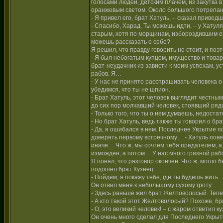
голосами людей, детским плачем, из закутка 
оранжевым светом. Около большого потрепанн
- Я привел его, брат Хатуль, – сказал привед
- Спасибо, Харад. Ты можешь идти, – у Хатул
старым, хотя по морщинам, избороздившим его
можешь рассказать о себе?
Я решил, что правду говорить не стоит, и поэт
- Я был небогатым купцом, имущество и товар
брат-неудачник из зависти к моим успехам, у
рабов. Я…
- У нас не принято расспрашивать человека о
убедимся, что ты не шпион.
- Брат Хатуль, этот человек выглядит честным
до сих пор молчавший человек, стоявший рядо
- Только того, что ты о нем думаешь, недоста
- Но брат Хатуль, ведь также ты говорил о бр
- Да, я ошибался в нем. Последнее Укрытие п
доверять первому встречному… - Хатуль повер
иначе… Что ж, мы сочтем тебя предателем, а 
изможден, а потом… У нас много грязной работ
Я понял, что разговор окончен. Что ж, могло 
подошел брат Кузнец.
- Пойдем, я покажу тебе, где ты будешь жить.
Он отвел меня к небольшому сухому гроту:
- Здесь раньше жил брат Желтоволосый. Тепер
- А кто такой этот Желтоволосый? Похоже, бр
- О, это великий человек! – с жаром ответил
Он очень много сделал для Последнего Укры