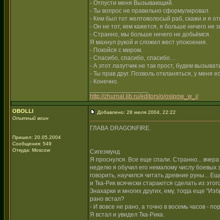
- Отпусти меня Вызывающий.
- Ты вопрос не правильно сформулировал.
- Кем был тот желтоволосый раб, скажи и я от
- Он не тот, кем кажется, я больше ничего не
- Странно, мы больше ничего не добьёмся.
Я махнул рукой и сложил жест упокоения.
- Покойся с миром.
- Спасибо, спасибо, спасибо…
- А этот лазутчик не так прост, будем вызыва
- Ты прав друг. Позволь откланяться, у меня е
- Конечно.
_________________
http://zhurnal.lib.ru/editors/o/osipow_w_j/
OBOLLI
Добавлено: 28 июля 2004, 22:22
Опытный воин
ГЛАВА DRAGONFIRE.
Пришел: 20.05.2004
Сообщения: 549
Откуда: Moscow
Сигезмунд
Я проснулся. Все еще спали. Странно... вчера я
неделю я обучил его немалому числу боевых з
говорить, научился читать древние руны... Ещ
и Тка-Рик всячески стараются сделать из этого
Знахарки и многих других, ему, тогда еще "Изб
рано встал?
- И вовсе не рано, а точно в восемь часов - п
Я встал и увидел Тка-Рика.