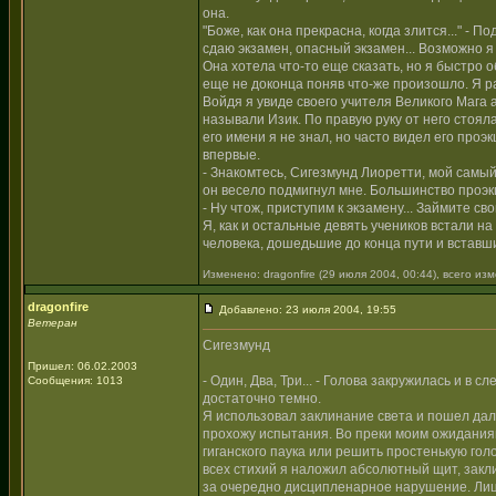
она.
"Боже, как она прекрасна, когда злится..." - П
сдаю экзамен, опасный экзамен... Возможно я пог
Она хотела что-то еще сказать, но я быстро 
еще не доконца поняв что-же произошло. Я 
Войдя я увиде своего учителя Великого Мага 
называли Изик. По правую руку от него стояла
его имени я не знал, но часто видел его про
впервые.
- Знакомтесь, Сигезмунд Лиоретти, мой самый
он весело подмигнул мне. Большинство проэк
- Ну чтож, приступим к экзамену... Займите с
Я, как и остальные девять учеников встали н
человека, дошедьшие до конца пути и вставши
Изменено: dragonfire (29 июля 2004, 00:44), всего из
dragonfire
Добавлено: 23 июля 2004, 19:55
Ветеран
Сигезмунд
Пришел: 06.02.2003
- Один, Два, Три... - Голова закружилась и в
Сообщения: 1013
достаточно темно.
Я использовал заклинание света и пошел дал
прохожу испытания. Во преки моим ожиданиям
гиганского паука или решить простенькую гол
всех стихий я наложил абсолютный щит, закли
за очередно дисципленарное нарушение. Лица