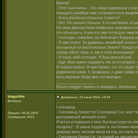
Кратко!
- Этот сын гиены… Его люди задержали у порт
передать канийца нам, отправил его в академ
- И его угробили в Каньоне Смерти?
- Нет. Он прошел Каньон. А потом бежал. И да
На лице Джелал-бека появилась недобрая усм
это объяснить. А кое-кто уже готов для смерти
- Господин, сожалею, но лейтенант Кардаур 
- Я уже понял. Ты думаешь, канийский шпион 
посланный на Бесполезные Земли? Придется о
собаку Айзет-бека, о, как я тебя вознагражу!
- Я знаю, мой господин. Я Ваш верный раб.
- Иди. Мне нужно подумать. Но не отлучайся, 
Я торжествовал. Я чувствовал, что это будет 
рудничного раба. А, возможно, я даже займу 
быть верным. Когда мне это выгодно.
_________________
Рассы следует банить и зачищать. Особенно, 
dragonfire
Добавлено: 23 июля 2004, 19:54
Ветеран
Сигезмунд
- Сигезмунд Лиоретти! Сигезмунд! Сиг, черт т
Пришел: 06.02.2003
рассерженый женский голос.
Сообщения: 1013
Я встал и подошел к окну. Вытянул руку на се
полдень!" - В ужасе подумал я, натягивая чер
девушку мага, моложе меня на год, но очень 
- Сигезмунд Лиоретти, ты самый не дисциплени