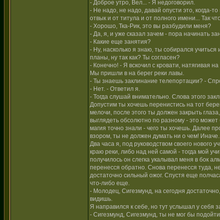
- Доброе утро, Вел... - Я недоговорил.
- Не надо, не надо, давай опусти это, когда-т
отвык и от титула и от полного имени... Так что
- Хорошо, Тка-Рик, это вы разбудили меня?
- Да, я, и уже сказал зачем - пора начинать за
- Какие еще занятия?
- Ну, насколько я знаю, ты собирался учитьс
планы, ну так как? Ты согласен?
- Конечно! - Я вскочил с кровати, натягивая н
Мы пришли в на берег реки лавы.
- Ты знаешь заклинание телепортации? - Спро
- Нет. - Ответил я.
- Тогда слушай внимательно. Слова этого закл
Допустим ты хочешь перенистись на тот берег
мелочи, после этого ты должен закрыть глаза
выглядеть обсолютно по разному - это может б
магия точно знали - чего ты хочешь. Далее п
взором, ты не должен думать ни о чем! Иначе.
Два часа я, под руководством своего нового 
краю реки, либо над ней самой - тогда мой уч
получилось он слегка укалывал меня в бок алм
перенесся обратно. Снова перенесся туда, не
достаточно сильный ожог. Спустя еще полчас
что-либо еще.
- Молодец, Сигезмунд, на сегодня достаточно
видишь.
Я направился к себе, но тут услышал у себя з
- Сигезмунд, Сигезмунд, ты не мог бы подойти к