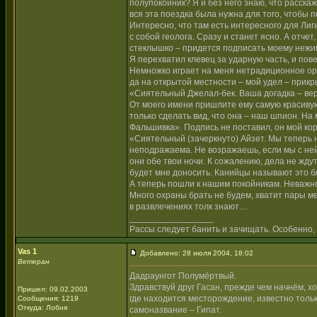
полупокойник? Я и без него знаю, что расскаж
вся эта поездка была нужна для того, чтобы 
Интересно, что там есть интересного для Лиг
с собой геолога. Сразу и станет ясно. А отчет
стеклышко – придется подписать моему неживо
Я перехватил клевец за ударную часть, и пов
Немножко играет на меня нетрадиционное оруж
да на открытой местности – мой удел – прикр
«Сиятельный Джелал-бек. Ваша догадка – вер
От моего имени пришлите ему самую красивую
только сделать вид, что она – наш шпион. Н
Фальшивка». Подпись не поставил, он мой кор
«Сиятельный (зачеркнуто) Айзет. Мы теперь 
неподражаема. Не возражаешь, если мы с ней
они обе твои ночи. К сожалению, дела не ждут,
будет мне доносить. Канийцы называют это 
А теперь пошли к нашим покойникам. Неважно,
Много охраны брать не будем, хватит пары ме
в развлечениях толк знают…
_________________
Рассы следует банить и зачищать. Особенно, 
Vas 1
Добавлено: 28 июля 2004, 18:02
Ветеран
Дадраунгот Полумёртвый.
Здравствуй друг Гасан, прежде чем начнём, 
Пришел: 09.02.2003
где находится месторождение, известно тольк
Сообщения: 1219
Откуда: Лобня
самоназвание – Гипат.