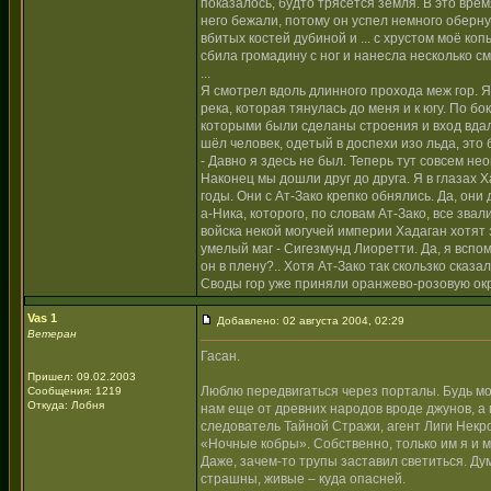
показалось, будто трясётся земля. В это вре
него бежали, потому он успел немного оберну
вбитых костей дубиной и ... с хрустом моё ко
сбила громадину с ног и нанесла несколько с
...
Я смотрел вдоль длинного прохода меж гор. Я
река, которая тянулась до меня и к югу. По б
которыми были сделаны строения и вход вда
шёл человек, одетый в доспехи изо льда, это
- Давно я здесь не был. Теперь тут совсем нео
Наконец мы дошли друг до друга. Я в глазах Х
годы. Они с Ат-Зако крепко обнялись. Да, они
а-Ника, которого, по словам Ат-Зако, все зва
войска некой могучей империи Хадаган хотят 
умелый маг - Сигезмунд Лиоретти. Да, я вспом
он в плену?.. Хотя Ат-Зако так скользко сказал
Своды гор уже приняли оранжево-розовую окра
Vas 1
Добавлено: 02 августа 2004, 02:29
Ветеран
Гасан.
Пришел: 09.02.2003
Люблю передвигаться через порталы. Будь мо
Сообщения: 1219
Откуда: Лобня
нам еще от древних народов вроде джунов, а 
следователь Тайной Стражи, агент Лиги Некро
«Ночные кобры». Собственно, только им я и мо
Даже, зачем-то трупы заставил светиться. Ду
страшны, живые – куда опасней.