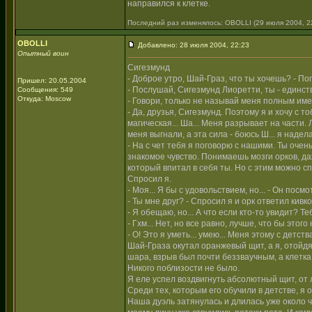
направился к клетке.
Последний раз изменялось: OBOLLI (29 июля 2004, 22:
OBOLLI
Добавлено: 28 июля 2004, 22:23
Опытный воин
Сигезмунд
- Доброе утро, Шай-Граз, что ты хочешь? - По
Пришел: 20.05.2004
- Послушай, Сигезмунд Лиоретти, ты - единст
Сообщения: 549
Откуда: Moscow
- Говори, только не называй меня полным име
- Да, друзья, Сигезмунд. Поэтому я и хочу с т
магическая... Ша... Меня разрывает на части. 
меня выгнали, а эта сила - боюсь Ш... я наде
- На с чет тебя я поговорю с нашими. Ты очень
знакомое чувство. Понимаешь мозги орков, д
который впитал в себя ты. Но с этим можно сп
Спросил я.
- Моя... Я бы с удовольствием, но... - Он посм
- Ты мне друг? - Спросил я и орк ответил кивк
- Я обещаю, но... А что если кто-то увидит? 
- Гхм... Нет, но все равно, лучше, что бы этог
- О! Это я уметь... умею... Меня этому с детств
Шай-Граза окутал оранжевый щит, а я, отойд
шара, взрыв был почти беззваучным, а клетка
Никого поблизости не было.
Я еле успел воздвигнуть абсолютный щит, от
Среди тех, которым его обучили в детстве, я 
Наша дуэль затянулась и длилась уже около ч