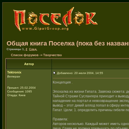
Общая книга Поселка (пока без назван
Страницы
1
,
2
След.
Список форумов
->
Творчество
Автор
Tektronix
Добавлено: 20 июля 2004, 14:55
Ветеран
Концепция .
Пришел: 25.02.2004
Эпохалка из жизни Гипата. Завязка сюжета: 
Сообщения: 1095
Откуда: Киев
Тайной Стражи Суслангера приходит к выводу
нападение на портал и невозвращение экспе
вывод – этот дикий аллод попал в сферу инт
Гипат. Цели: 1. определить причины гибели п
Правила:
Авторов несколько. Каждый может иметь одног
лица. Глава не должна превышать по объему 