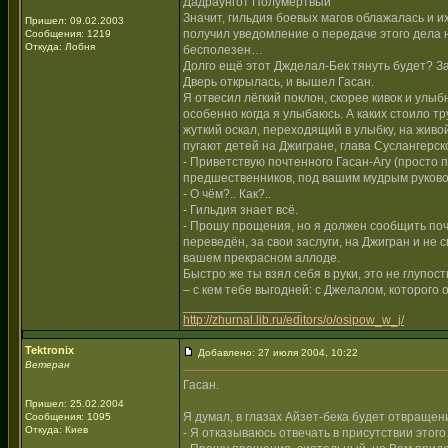
Дадраунгот Полумёртвый
Значит, гильдия боевых магов облажалась и их
Пришел: 09.02.2003
получил уведомление о передаче этого дела н
Сообщения: 1219
Откуда: Лобня
бесполезен…
Долго ещё этот Джделал-Бек тянуть будет? За
Дверь открылась, и вышел Гасан.
Я отвесил лёгкий поклон, скорее кивок и улы
особенно когда я улыбаюсь. А каких стоило т
жуткий оскал, переходящий в улыбку, на живо
пугают детей на Джигране, глава Суслангерско
- Приветствую почтенного Гасан-Агу (просто
предшественников, под вашим мудрым руково
- О чём?.. Как?..
- Гильдия знает всё.
- Прошу прощения, но я должен сообщить поч
переведён, за свои заслуги, на Джигран и не
вашем прекрасном аллоде.
Быстро же ты взял себя в руки, это не глупост
– с кем тебе выгодней: с Джелалом, которого о
_________________
http://zhurnal.lib.ru/editors/o/osipow_w_j/
Tektronix
Добавлено: 27 июля 2004, 10:22
Ветеран
Гасан.
Пришел: 25.02.2004
Я думал, в глазах Айзет-бека будет отвращени
Сообщения: 1095
Откуда: Киев
- Я отказываюсь отвечать в присутствии этог