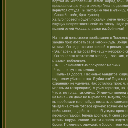
портал на Бесполезные Земли. Харад, воин, п
прекрасном цветущем аллоде Гипат, о древне
вернулся оттуда. Ты заходи ко мне в кузницу
- Спасибо тебе, брат Кузнец.
Ха! Его провести будет, пожалуй, легче легк
ищущих неприятности себе на голову. Надо уб
правой рукой Асхада, главаря разбойников!
На пятый день своего пребывания в Последне
заодно присмотреть себе чего-нибудь. Войдя 
мехами. Он сидел ко мне спиной; я решил, что
- Эй, парень, а где брат Кузнец? – небрежно с
- Он пошел за чертежами в город, – звонким,
глазами, побледнел.
- Ты!… - с ненавистью прохрипел мальчик
- Что… - и тут я вспомнил…
…Пыльная дорога. Несколько бандитов, сидящи
над телом убитого отца. Я убил его! Тогда м
охранники не уцелели. Нас осталось трое: я, 
мертвыми товарищами), я убил торговца, но 
Что ж, не тогда, так сейчас. Я кинулся впере
на меня – он даже не вырывался, видимо, поня
вы пробовали кого-нибудь позвать со сломан
увидел на стене готовое оружие: всяческие б
небольшое, но действенное. Я увидел превосх
песчаной гадюки. Теперь доспехи. Я снял сво
штаны, наручи, сапоги. Затем я снова надел 
броня. Покончив с одеждой, я бросил тело маль