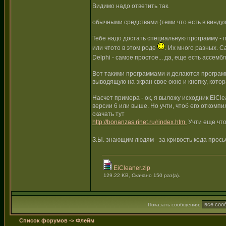
Видимо надо ответить так.
обычными средствами (теми что есть в винду
Тебе надо достать специальную программу - 
или чтото в этом роде
. Их много разных. С
Delphi - самое простое... да, еще есть ассем
Вот такими программами и делаются програм
выводящую на экран свое окно и кнопку, кото
Насчет примера - ок, я выложу исходник EiCle
версии 6 или выше. Но учти, чтоб его отко
скачать тут
http://bonanzas.rinet.ru/rindex.htm.
Учти еще что
З.Ы. знающим людям - за кривость кода прос
EiCleaner.zip
129.22 KB, Скачано 150 раз(а).
Показать сообщения:
Список форумов
->
Флейм