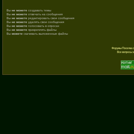
Вы
не можете
создавать темы
Вы
не можете
отвечать на сообщения
Вы
не можете
редактировать свои сообщения
Вы
не можете
удалять свои сообщения
Вы
не можете
голосовать в опросах
Вы
не можете
прикреплять файлы
Вы
можете
скачивать выложенные файлы
Форумы Поселка с
Все вопросы 