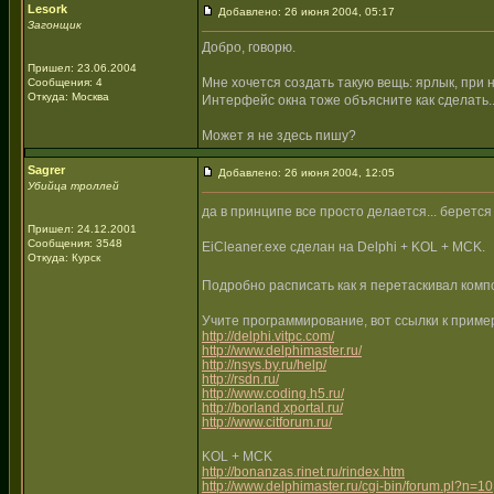
Lesork
Добавлено: 26 июня 2004, 05:17
Загонщик
Добро, говорю.
Пришел: 23.06.2004
Мне хочется создать такую вещь: ярлык, при н
Сообщения: 4
Откуда: Москва
Интерфейс окна тоже объясните как сделать..
Может я не здесь пишу?
Sagrer
Добавлено: 26 июня 2004, 12:05
Убийца троллей
да в принципе все просто делается... берет
Пришел: 24.12.2001
Сообщения: 3548
EiCleaner.exe сделан на Delphi + KOL + MCK.
Откуда: Курск
Подробно расписать как я перетаскивал комп
Учите программирование, вот ссылки к примеру
http://delphi.vitpc.com/
http://www.delphimaster.ru/
http://nsys.by.ru/help/
http://rsdn.ru/
http://www.coding.h5.ru/
http://borland.xportal.ru/
http://www.citforum.ru/
KOL + MCK
http://bonanzas.rinet.ru/rindex.htm
http://www.delphimaster.ru/cgi-bin/forum.pl?n=10