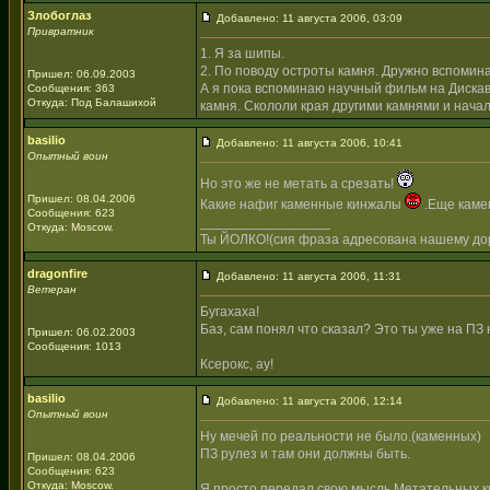
Злобоглаз
Добавлено: 11 августа 2006, 03:09
Привратник
1. Я за шипы.
2. По поводу остроты камня. Дружно вспомина
Пришел: 06.09.2003
А я пока вспоминаю научный фильм на Дискав
Сообщения: 363
Откуда: Под Балашихой
камня. Скололи края другими камнями и нача
basilio
Добавлено: 11 августа 2006, 10:41
Опытный воин
Но это же не метать а срезать!
Пришел: 08.04.2006
Какие нафиг каменные кинжалы
.Еще камен
Сообщения: 623
_________________
Откуда: Moscow.
Ты ЙОЛКО!(сия фраза адресована нашему дор
dragonfire
Добавлено: 11 августа 2006, 11:31
Ветеран
Бугахаха!
Баз, сам понял что сказал? Это ты уже на ПЗ
Пришел: 06.02.2003
Сообщения: 1013
Ксерокс, ау!
basilio
Добавлено: 11 августа 2006, 12:14
Опытный воин
Ну мечей по реальности не было.(каменных)
ПЗ рулез и там они должны быть.
Пришел: 08.04.2006
Сообщения: 623
Откуда: Moscow.
Я просто передал свою мысль.Метательных ки