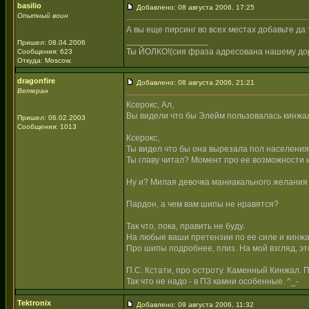
basilio
Добавлено: 08 августа 2006, 17:25
Опытный воин
А вы еще пирсинг во всех местах добавьте да 
_________________
Пришел: 08.04.2006
Ты ЙОЛКО!(сия фраза адресована нашему дор
Сообщения: 623
Откуда: Moscow.
dragonfire
Добавлено: 08 августа 2006, 21:21
Ветеран
Ксерокс, Ал,
Вы видели что бы Элейм пользовалась кинж
Пришел: 06.02.2003
Сообщения: 1013
Ксерокс,
Ты видел что бы она вырезала пол населения
Ты главу читал? Момент про ее возможности 
Ну и? Милая девочка маниакального желания з
Пардон, а чем вам шипы не нравятся?
Так что, пока, править не буду.
На любые ваши претензии по ее силе и кинжа
Про шипы подробнее, плиз. На мой взгляд, это
П.С. Кстати, про остроту. Каменный Кинжал. 
Так что не надо - в ПЗ камни особенные. ^_-
Tektronix
Добавлено: 09 августа 2006, 11:32