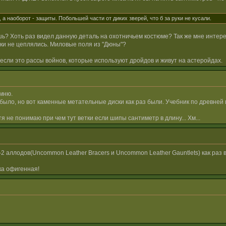
 а наоборот - защиты. Побольшей части от диких зверей, что б за руки не кусали.
ь? Хоть раз видел данную деталь на охотничьем костюме? Так же мне интере
етки не цеплялись. Миловые поля из "Дюны"?
если это рассы войнов, которые используют дройдов и живут на астеройдах.
мню.
ыло, но вот каменные метательные диски как раз были. Учебник по древней 
тя не понимаю при чем тут ветки если шипы сантиметр в длину... Хм...
2 аллодов(Uncommon Leather Bracers и Uncommon Leather Gauntlets) как раз 
ка офигенная!