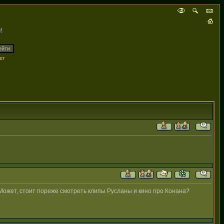
!
ет
. Может, стоит пореже смотреть клипы Русланы и кино про Конана?