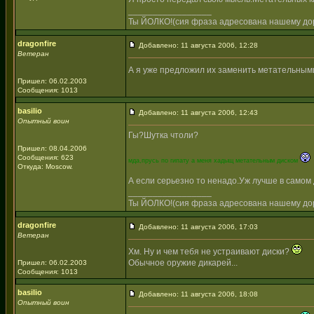
_________________
Ты ЙОЛКО!(сия фраза адресована нашему дор
dragonfire
Добавлено: 11 августа 2006, 12:28
Ветеран
А я уже предложил их заменить метательным
Пришел: 06.02.2003
Сообщения: 1013
basilio
Добавлено: 11 августа 2006, 12:43
Опытный воин
Гы?Шутка чтоли?
Пришел: 08.04.2006
Сообщения: 623
мда,прусь по гипату а меня хадыщ метательным диском
Откуда: Moscow.
А если серьезно то ненадо.Уж лучше в самом 
_________________
Ты ЙОЛКО!(сия фраза адресована нашему дор
dragonfire
Добавлено: 11 августа 2006, 17:03
Ветеран
Хм. Ну и чем тебя не устраивают диски?
Обычное оружие дикарей...
Пришел: 06.02.2003
Сообщения: 1013
basilio
Добавлено: 11 августа 2006, 18:08
Опытный воин