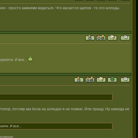
е - просто камнями кидаться. Что касается щипов - то это аллоды.
укояти. И все...
опор, потому как бола на аллодах я не помню. Или пращу. Ну никогда не
яти. И все...
 поверю.