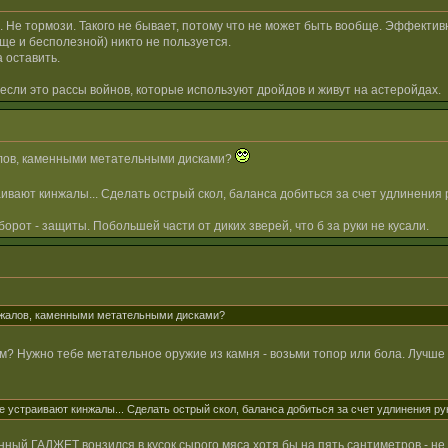
е тормози. Такого не бывает, потому что не может быть вообще. Эффективне
еще и бесполезной) никто не пользуется.
 оставить.
если это рассы войнов, которые используют дройдов и живут на астеройдах.
нжалов, каменными метательными дисками?
ивают кинжалы... Сделать острый скол, баланса добиться за счет удлинения р
орот - защиты. Побольшей части от диких зверей, что б за руки не кусали.
инжалов, каменными метательными дисками?
 Нужно тебе метательное оружие из камня - возьми топор или бола. Лучше т
 устраивают кинжалы... Сделать острый скол, баланса добиться за счет удлинения руко
анный ГАДЖЕТ вонзился в кусок сырого мяса хотя бы на пять сантиметров - не