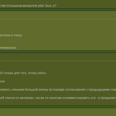
то метательным кинжалом убит был, а?
оглаза и пишу.
минимальны.
 только для того, чтобы убить
алы
днимать слишком большой кипиш (в порядке согласования с предыдущими гла
й список по желанию, так же по пунктам откомментировать эти - и предьявит