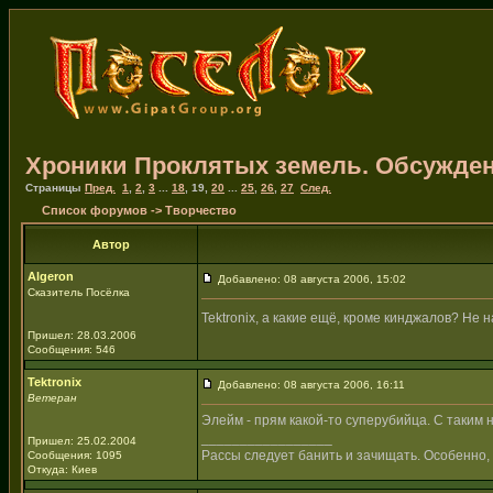
Хроники Проклятых земель. Обсужден
Страницы
Пред.
1
,
2
,
3
...
18
,
19
,
20
...
25
,
26
,
27
След.
Список форумов
->
Творчество
Автор
Algeron
Добавлено: 08 августа 2006, 15:02
Сказитель Посёлка
Tektronix, а какие ещё, кроме кинджалов? Не
Пришел: 28.03.2006
Сообщения: 546
Tektronix
Добавлено: 08 августа 2006, 16:11
Ветеран
Элейм - прям какой-то суперубийца. С таким 
_________________
Пришел: 25.02.2004
Рассы следует банить и зачищать. Особенно, 
Сообщения: 1095
Откуда: Киев