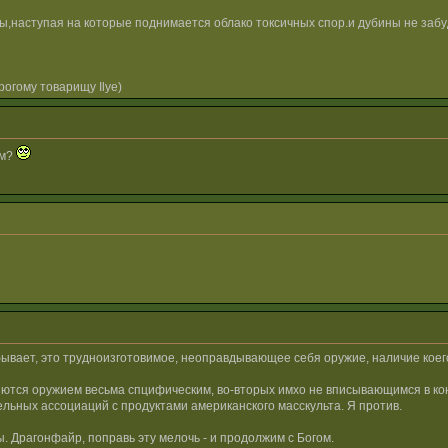
бы,наступая на которые поднимается облако токсичных спор.и дубины не забу
огому товарищу Ilye)
ем?
ывает, это трудноизготовимое, неоправдывающее себя оружие, наличие коего 
ются оружием весьма спцифическим, во-вторых имхо не вписывающимся в кон
ьных ассоциаций с продуктами американского масскульта. Я против.
. Драгонфайр, поправь эту мелочь - и продолжим с Богом.