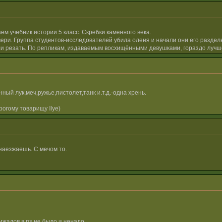
ем учебник истории 5 класс. Скребки каменного века.
ери. Группа студентов-исследователей убила оленя и начали они его раздел
ли резать. По репликам, издаваемым восхищёнными девушками, гораздо лучш
ный лук,меч,ружье,пистолет,танк и.т.д.-одна хрень.
огому товарищу Ilye)
 наезжаешь. С мечом то.
жалов в пз не было и ненадо.