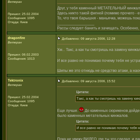
Ветеран
Друг, у тебя каменный МЕТАТЕЛЬНЫЙ кинжал. Н
Здесь никто такой фигней (помимо прочего - 
Пришел: 25.02.2004
То, что твоя барышня - маньячка, можешь пока
Сообщения: 1095
Откуда: Киев
_________________
Рассы следует банить и зачищать. Особенно, 
dragonfire
Добавлено: 09 августа 2006, 12:28
Ветеран
Хм... Такс, а как ты смотришь на замену ки
Пришел: 06.02.2003
Сообщения: 1013
И все равно не понимаю почему тебя не устра
Шипы же это отнюдь не средство атаки, а наоб
Tektronix
Добавлено: 09 августа 2006, 15:52
Ветеран
Цитата:
Пришел: 25.02.2004
Такс, а как ты смотришь на замену к
Сообщения: 1095
Откуда: Киев
Еще лучше.
До каменных сюрикенов дойдем?
было каменных метательных кинжалов.
Цитата:
И все равно не понимаю почему тебя не
Пока не увижу ВИДЕО, где ты это сделал, и д