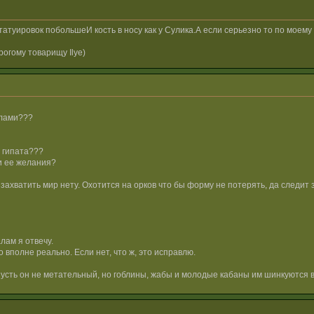
татуировок побольшеИ кость в носу как у Сулика.А если серьезно то по моему
огому товарищу Ilye)
алами???
 гипата???
и ее желания?
ахватить мир нету. Охотится на орков что бы форму не потерять, да следит з
лам я отвечу.
 вполне реально. Если нет, что ж, это исправлю.
Пусть он не метательный, но гоблины, жабы и молодые кабаны им шинкуются в