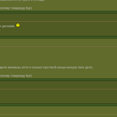
огому товарищу Ilye)
и дисками.
деле кинжалы хотя я сильно против.В конце концов твое дело.
огому товарищу Ilye)