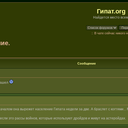
Гипат.org
Найдется место всем
::
В чате сейчас никого н
ие.
Сообщение
 нашел
началом она вырежет население Гипата недели за две. А браслет с когтями..
если это рассы войнов, которые используют дройдов и живут на астеройдах.