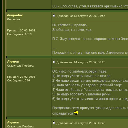
ЗЫ - Злобоглаз, у тебя кажется орк именно ч
dragonfire
Добавлено: 13 августа 2006, 21:56
Ветеран
Ок, согласен, правлю.
Злобоглаз, ты тоже, хех.
Пришел: 06.02.2003
Сообщения: 1013
П.С. Жду окончательного варианта главы Злоб
---
Поправил, гляньте - как оно вам. Изминения 
Algeron
Добавлено: 14 августа 2006, 00:20
Сказитель Посёлка
ОК, имхо по злобоглазовой главе:
1)Не надо убивать шамана в шатре
Пришел: 28.03.2006
2)Не надо вводить явно проходных персонажей
Сообщения: 546
3)Надо отобрать у Хадора "Орлиный взор"
4)Надо отобрать у Ривара метательные кинж
5)Не надо воровать у шамана руны
6)Не надо убивать слишком много орков и по
Предлагаю всем присутствующим дополнить се
оправдаться
Algeron
Добавлено: 20 августа 2006, 16:46
Сказитель Посёлка