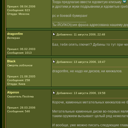
Тогда предлагаю ввести ядовитую клизьму
и дротики,и жуки подрывники,и ядовитые гри
Пришел: 08.04.2006
Сообщения: 623
Откуда: Moscow.
pc и боевой бумеранг
_________________
Ты ЙОЛКО!(сия фраза адресована нашему дор
dragonfire
Добавлено: 11 августа 2006, 22:48
Ветеран
Баз, тебя опять глючит? Дубины то тут при ч
Пришел: 06.02.2003
Сообщения: 1013
Black
Добавлено: 13 августа 2006, 18:47
Смерть гоблинов
dragonfire, не надо ни дисков, ни кинжалов.
Пришел: 21.08.2005
Сообщения: 258
Откуда: Киев
Algeron
Добавлено: 13 августа 2006, 19:58
Сказитель Посёлка
Короче, каменных метательных кинжалов не б
Пришел: 28.03.2006
Метательные каменные диски во-первых явля
Сообщения: 546
таким оружием вызывает целый ряд нежелател
И вообще, уже можно писать следующие главы