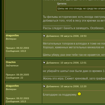
Цитата:
Шипы же это отнюдь не средство атаки,
Ты фильмы исторические хоть иногда смотриш
добиваться того, чтоб в лесу эти крючки за в
_________________
Рассы следует банить и зачищать. Особенно, 
dragonfire
Добавлено: 09 августа 2006, 19:53
Ветеран
Метательных топоров в аллодах я тоже не по
Хорошо, каменных метательных кинжалов не б
Пришел: 06.02.2003
Сообщения: 1013
Шипы уберу, раз они тебе так не нравятся, хо
Orachin
Добавлено: 10 августа 2006, 12:01
Зайчатник
не убирайте шипы! они были даж со времен 1-
_________________
Пришел: 06.09.2005
Сообщения: 22
Жизнь-это игра. Сюжет хреновый, зато графи
dragonfire
Добавлено: 10 августа 2006, 12:20
Ветеран
Благодарю за поддержку.
Пришел: 06.02.2003
Сообщения: 1013