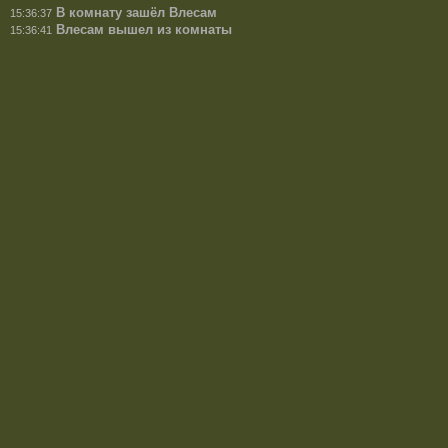
В комнату зашёл Влесам
15:36:37
Влесам вышел из комнаты
15:36:41