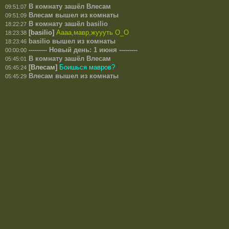
В комнату зашёл Влесам
09:51:07
Влесам вышел из комнаты
09:51:09
В комнату зашёл basilio
18:22:27
[basilio]
Аааа,мавр,жуууть О_О
18:23:38
basilio вышел из комнаты
18:23:46
--------- Новый день: 1 июня ---------
00:00:00
В комнату зашёл Влесам
05:45:01
[Влесам]
Боишься мавров?
05:45:24
Влесам вышел из комнаты
05:45:29