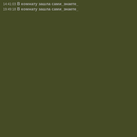
В комнату зашла сами_знаете_
14:41:03
В комнату зашла сами_знаете_
19:49:18