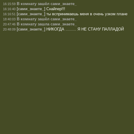
В комнату зашёл сами_знаете_
16:15:59
[сами_знаете_]
Снайпер!!!
16:16:40
[сами_знаете_]
ты вспринимаешь меня в очень узком плане
16:16:51
В комнату зашёл сами_знаете_
18:40:03
В комнату зашла сами_знаете_
20:47:46
[сами_знаете_]
НИКОГДА ......... Я НЕ СТАНУ ПАЛЛАДОЙ
20:48:09