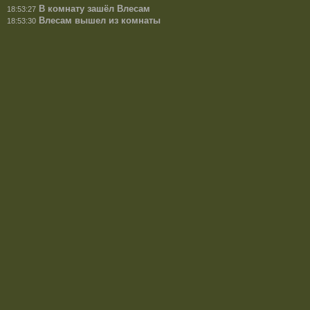
В комнату зашёл Влесам
18:53:27
Влесам вышел из комнаты
18:53:30