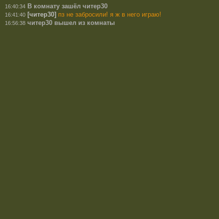
В комнату зашёл читер30
16:40:34
[читер30]
пз не забросили! я ж в него играю!
16:41:40
читер30 вышел из комнаты
16:56:38