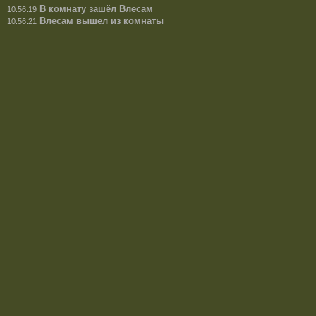
В комнату зашёл Влесам
10:56:19
Влесам вышел из комнаты
10:56:21