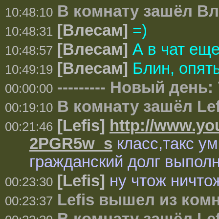
В комнату зашёл В
10:48:10
[Влесам]
=)
10:48:31
[Влесам]
А в чат еще
10:48:57
[Влесам]
Блин, опят
10:49:19
--------- Новый день: 
00:00:00
В комнату зашёл Lef
00:19:10
[Lefis]
http://www.y
00:21:46
2PGR5w_s
класс,такс ум
гражданский долг выполн
[Lefis]
ну чтож ничто
00:23:30
Lefis вышел из ком
00:23:37