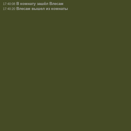
В комнату зашёл Влесам
17:40:08
Влесам вышел из комнаты
17:40:20