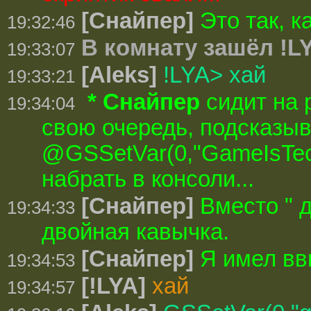
[Снайпер]
Это так, 
19:32:46
В комнату зашёл !L
19:33:07
[Aleks]
!LYA> хай
19:33:21
* Снайпер
сидит на 
19:34:04
свою очередь, подсказыв
@GSSetVar(0,"GameIsT
набрать в консоли...
[Снайпер]
Вместо " 
19:34:33
двойная кавычка.
[Снайпер]
Я имел вв
19:34:53
[!LYA]
хай
19:34:57