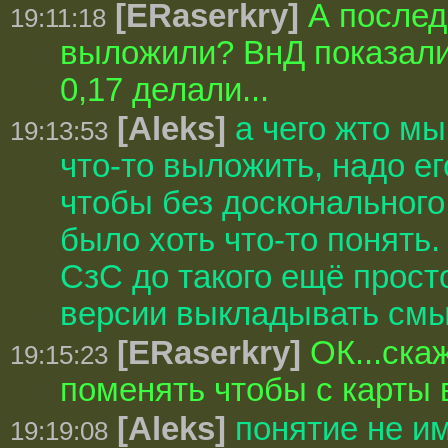
[ERaserkry]
А послед
19:11:18
выложили? ВнД показали 0
0,17 делали...
[Aleks]
а чего жто м
19:13:53
что-то выложить, надо е
чтобы без досконального
было хоть что-то понять.
СзС до такого ещё прост
версии выкладывать смы
[ERaserkry]
ОК...ска
19:15:23
поменять чтобы с карты 
[Aleks]
понятие не и
19:19:08