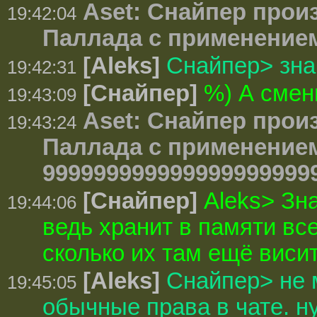
Aset: Снайпер прои
19:42:04
Паллада с применением
[Aleks]
Снайпер> зна
19:42:31
[Снайпер]
%) А смен
19:43:09
Aset: Снайпер прои
19:43:24
Паллада с применением 
999999999999999999999
[Снайпер]
Aleks> Зн
19:44:06
ведь хранит в памяти все
сколько их там ещё виси
[Aleks]
Снайпер> не м
19:45:05
обычные права в чате. ну