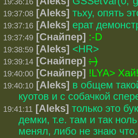
[Aleks]
GSSetVar(0,"
19:36:16
[Aleks]
тьху, опять эт
19:37:08
[Aleks]
ерат демонст
19:37:16
[Снайпер]
:-D
19:37:49
[Aleks]
<HR>
19:38:59
[Снайпер]
: )
19:39:14
[Снайпер]
!LYA> Хай
19:40:00
[Aleks]
в общем такой
19:40:10
куотов и с собачкой спер
[Aleks]
только это бу
19:41:11
демки, т.е. там и так нол
менял, либо не знаю что.