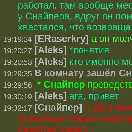
работал. там вообще мес
у Снайпера, вдруг он пом
хвастался, что возвращал
[ERaserkry]
а он молч
19:19:34
[Aleks]
*понятия
19:20:27
[Aleks]
кто именно м
19:20:53
В комнату зашёл С
19:29:35
* Снайпер
преведств
19:29:56
[Aleks]
ага, привет
19:30:19
[Снайпер]
> Да я ви
19:32:17
(и вообще старых некото
скриптик сваял...