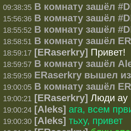
В комнату зашёл #
09:38:35
В комнату зашёл #
15:56:36
В комнату зашёл #
18:55:52
В комнату зашёл ER
18:58:51
[ERaserkry]
Привет!
18:59:17
В комнату зашёл Al
18:59:57
ERaserkry вышел и
18:59:59
В комнату зашёл ER
19:00:05
[ERaserkry]
Люди ау
19:00:21
[Aleks]
ага, всем прв
19:00:24
[Aleks]
тьху, привет
19:00:30