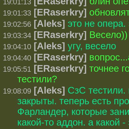
[ERaserkry]
блин опе
19:01:13
[ERaserkry]
обновлят
19:01:33
[Aleks]
это не опера.
19:02:56
[ERaserkry]
Весело))
19:03:34
[Aleks]
угу, весело
19:04:10
[ERaserkry]
вопрос..
19:04:40
[ERaserkry]
точнее г
19:05:51
тестили?
[Aleks]
СзС тестили. 
19:08:09
закрыты. теперь есть про
Фарландер, которые зан
какой-то аддон. а какой -