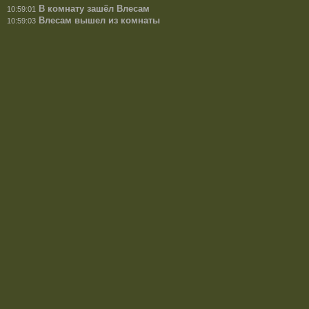
В комнату зашёл Влесам
10:59:01
Влесам вышел из комнаты
10:59:03